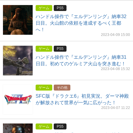
ゲーム
PS5
ハンドル操作で『エルデンリング』納車32
日目。火山館の依頼を達成するべく王都
へ！
2023-04-09 15:00
ゲーム
PS5
ハンドル操作で『エルデンリング』納車31
日目。初めてのゲルミア火山を突き進む！
2023-04-08 15:32
ゲーム
その他
SFC版『ドラクエ6』初見実況。ダーマ神殿
が解放されて世界が一気に広がった！
2023-04-07 11:22
ゲーム
PS5