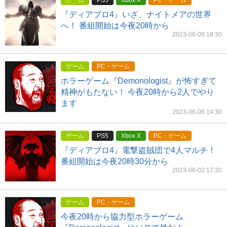
ゲーム
PS5
Xbox X
PC・ゲーム
『ディアブロ4』いざ、ナイトメアの世界
へ！ 番組開始は今夜20時から
2023-06-09 18:30
ゲーム
PC・ゲーム
ホラーゲーム『Demonologist』が怖すぎて
精神がもたない！ 今夜20時から2人でやり
ます
2023-06-06 14:30
ゲーム
PS5
Xbox X
PC・ゲーム
『ディアブロ4』電撃盗賊団で4人マルチ！
番組開始は今夜20時30分から
2023-06-02 17:30
ゲーム
PC・ゲーム
今夜20時から協力型ホラーゲーム