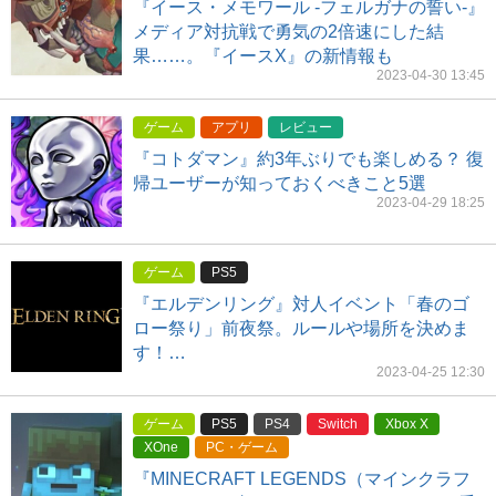
『イース・メモワール -フェルガナの誓い-』
メディア対抗戦で勇気の2倍速にした結
果……。『イースX』の新情報も
2023-04-30 13:45
ゲーム
アプリ
レビュー
『コトダマン』約3年ぶりでも楽しめる？ 復
帰ユーザーが知っておくべきこと5選
2023-04-29 18:25
ゲーム
PS5
『エルデンリング』対人イベント「春のゴ
ロー祭り」前夜祭。ルールや場所を決めま
す！…
2023-04-25 12:30
ゲーム
PS5
PS4
Switch
Xbox X
XOne
PC・ゲーム
『MINECRAFT LEGENDS（マインクラフ