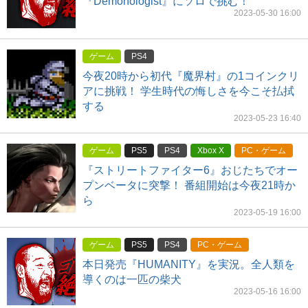
『Demonologist』にソロで挑む！
2023-05-30 16:00
ゲーム
PS4
今夜20時から初代『魔界村』の1コインクリ
アに挑戦！ 学生時代の悔しさを今こそ払拭
する
2023-05-23 16:40
ゲーム
PS5
PS4
Xbox X
PC・ゲーム
『ストリートファイター6』おじたちでオー
プンベータに突撃！ 番組開始は今夜21時か
ら
2023-05-19 16:00
ゲーム
PS5
PS4
PC・ゲーム
本日発売『HUMANITY』を実況。全人類を
導くのは一匹の柴犬
2023-05-16 16:00