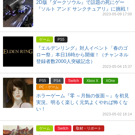
2D版『ダークソウル』で話題の死にゲー
『ソルト アンド サンクチュアリ』に挑戦！
2023-05-09 17:00
ゲーム
PS5
『エルデンリング』対人イベント「春のゴ
ロー祭」本日16時から開催！（チャンネル
登録者数2000人突破記念）
2023-05-04 15:37
PS5
PS4
Switch
Xbox X
XOne
PC・ゲーム
ホラーゲーム『零 ～月蝕の仮面～』を初見
実況。明るく楽しく元気よくやれば怖くな
い！
2023-05-02 16:14
ゲーム
Switch
取材・リポート