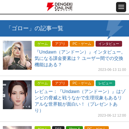
「ゴロー」の記事一覧
ゲーム
アプリ
PC・ゲーム
インタビュー
『Undawn（アンドーン）』インタビュー。
気になる課金要素は？ ユーザー間での交換
機能はある？
2023-06-13 11:00
ゲーム
アプリ
PC・ゲーム
レビュー
レビュー：『Undawn（アンドーン）』はゾ
ンビの脅威と戦うなかで生理現象もあるリ
アルな世界観が面白い！（プレゼントあ
り）
2023-06-12 12:00