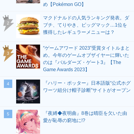
め【Pokémon GO】
マクドナルドの人気ランキング発表。ダ
ブチ、てりやき、ビッグマック…1位を
獲得したレギュラーメニューは？
“ゲームアワード 2023”受賞タイトルまと
め。今年のゲームオブザイヤーに輝いた
のは『バルダーズ・ゲート3』【The
Game Awards 2023】
『ハリー・ポッター』日本語版“公式ホグ
ワーツ組分け帽子診断”サイトがオープン
『夜縛◆夜明曲』8巻は晴臣を欠いた由
愛が恥辱の窮地に!?