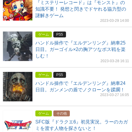
『ミステリーレコード』は『モンスト』の
知識不要！ 発想と閃きでドヤれる協力型の
謎解きゲーム
2023-03-29 14:00
ゲーム
PS5
ハンドル操作で『エルデンリング』納車25
日目。ガーゴイル×2の胸アツなボス戦を楽
しむ！
2023-03-28 16:11
ゲーム
PS5
ハンドル操作で『エルデンリング』納車24
日目。ガンメンの盾でノクローンを蹂躙！
2023-03-27 16:05
ゲーム
その他
SFC版『ドラクエ6』初見実況。ラーのカガ
ミを渡す人物を探さないと！