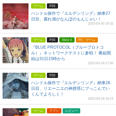
ゲーム
PS5
ハンドル操作で『エルデンリング』納車27
日目。腐れ湖がなんぼのもんじゃい！
2023-03-30 16:32
ゲーム
PS5
Xbox X
PC・ゲーム
『BLUE PROTOCOL（ブループロトコ
ル）』ネットワークテストに参戦！ 番組開
始は31日15時から
2023-03-29 17:00
ゲーム
PS5
ハンドル操作で『エルデンリング』納車26
日目。リエーニエの神授塔にブっこんでい
くんでよろしく！
2023-03-29 16:15
ゲーム
アプリ
レビュー