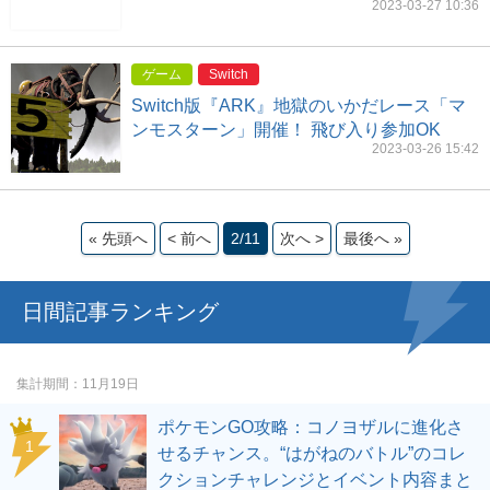
2023-03-27 10:36
ゲーム
Switch
Switch版『ARK』地獄のいかだレース「マ
ンモスターン」開催！ 飛び入り参加OK
2023-03-26 15:42
« 先頭へ
< 前へ
2/11
次へ >
最後へ »
日間記事ランキング
集計期間
11月19日
ポケモンGO攻略：コノヨザルに進化さ
せるチャンス。“はがねのバトル”のコレ
クションチャレンジとイベント内容まと