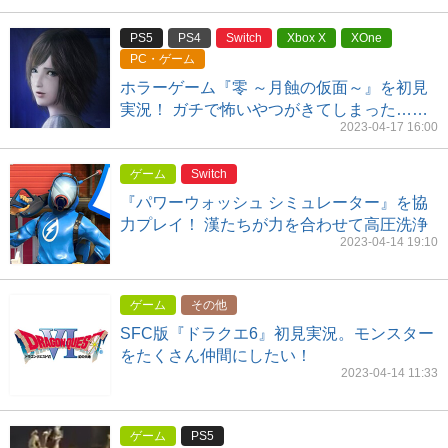
PS5
PS4
Switch
Xbox X
XOne
PC・ゲーム
ホラーゲーム『零 ～月蝕の仮面～』を初見
実況！ ガチで怖いやつがきてしまった……
2023-04-17 16:00
ゲーム
Switch
『パワーウォッシュ シミュレーター』を協
力プレイ！ 漢たちが力を合わせて高圧洗浄
2023-04-14 19:10
ゲーム
その他
SFC版『ドラクエ6』初見実況。モンスター
をたくさん仲間にしたい！
2023-04-14 11:33
ゲーム
PS5