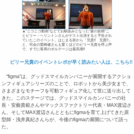
▲“ニコニコ動画”などでお馴染みとなった“森の妖精”こ
とビリー・ヘリントンさんがゲスト出演すると予告され
ていたこのイベント。はじまる前から「兄貴!! 兄貴!!」
と、司会の鷲崎健さんも驚くほどのビリー兄貴を呼ぶ声
で、すでに客席のボルテージは最高潮!!
ビリー兄貴のイベントレポが早く読みたい人は、こちら!!
“figma”は、グッドスマイルカンパニーが展開するアクショ
ンフィギュアシリーズのことで、ロボットから美少女まで、
さまざまなモチーフを可動フィギュア化して世に送り出して
きた。このステージでは、グッドスマイルカンパニーの社
長・安藝貴範さんやマックスファクトリー代表・MAX渡辺さ
ん、そしてMAX渡辺さんとともにfigmaを育て上げてきた原
型師・浅井真紀さんらが、今後のfigmaの展開について語っ
た。