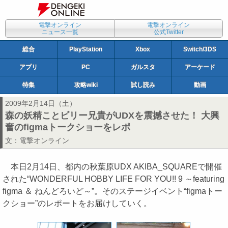
電撃オンライン
電撃オンライン
ニュース一覧
公式Twitter
総合
PlayStation
Xbox
Switch/3DS
アプリ
PC
ガルスタ
アーケード
特集
攻略wiki
試し読み
動画
2009年2月14日（土）
森の妖精ことビリー兄貴がUDXを震撼させた！ 大興
奮のfigmaトークショーをレポ
文：
電撃オンライン
本日2月14日、都内の秋葉原UDX AKIBA_SQUAREで開催
された“WONDERFUL HOBBY LIFE FOR YOU!! 9 ～featuring
figma ＆ ねんどろいど～”。そのステージイベント“figmaトー
クショー”のレポートをお届けしていく。