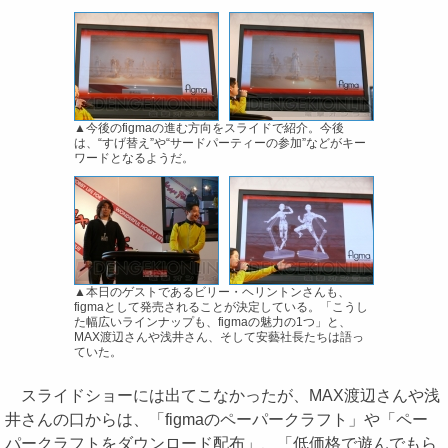
▲今後のfigmaの進む方向をスライドで紹介。今後
は、“すげ替え”や“サードパーティーの参加”などがキー
ワードとなるようだ。
▲本日のゲストであるビリー・ヘリントンさんも、
figmaとして発売されることが決定している。「こうし
た幅広いラインナップも、figmaの魅力の1つ」と、
MAX渡辺さんや浅井さん、そして安藝社長たちは語っ
ていた。
スライドショーには出てこなかったが、MAX渡辺さんや浅
井さんの口からは、「figmaのペーパークラフト」や「ペー
パークラフトをダウンロード配布」、「低価格で遊んでもら