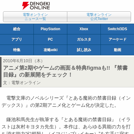
電撃オンライン
電撃オンライン
ニュース一覧
公式Twitter
総合
PlayStation
Xbox
Switch/3DS
アプリ
PC
ガルスタ
アーケード
特集
攻略wiki
試し読み
動画
2010年6月10日（木）
アニメ第2期やゲームの画面＆特典figmaも!! 『禁書
目録』の新展開をチェック！
文：
電撃オンライン
電撃文庫のノベルシリーズ『とある魔術の禁書目録（イン
デックス）』の第2期アニメ化とゲーム化が決定した。
鎌池和馬先生が執筆する『とある魔術の禁書目録』（イラ
ストは灰村キヨタカ先生）。本作は、あらゆる異能の力を打
ち消す能力“幻想殺し（イマジンブレイカー）”を右手に宿す