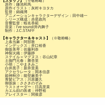
【スタッフ】
（※敬称略）
原作：鎌池和馬
原作イラスト：灰村キヨタカ
監督：錦織博
アニメーションキャラクターデザイン：田中雄一
シリーズ構成：赤星政尚
音響監督：蝦名恭範
音楽：I've sound/井内舞子
制作：J.C.STAFF
【キャラクター＆キャスト】
（※敬称略）
上条当麻：阿部敦
インデックス：井口裕香
御坂美琴：佐藤利奈
神裂火織：伊藤静
ステイル＝マグヌス：谷山紀章
土御門元春：勝杏里
小萌：こやまきみこ
白井黒子：新井里美
アクセラレータ：岡本信彦
姫神秋沙：能登麻美子
青髪ピアス：川原慶久
御坂妹：ささきのぞみ
ラストオーダー：日高里菜
カエル顔の医者：仲野裕
アレイスター：関俊彦