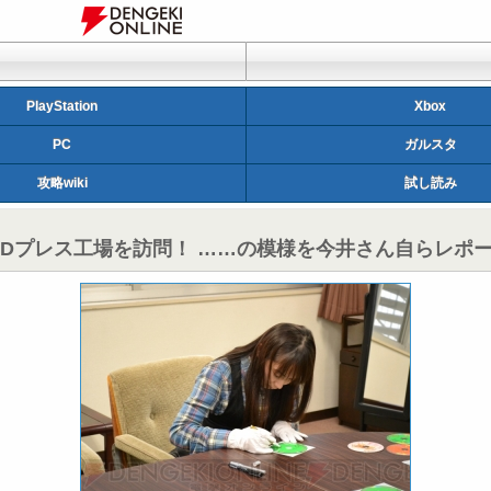
PlayStation
Xbox
PC
ガルスタ
攻略wiki
試し読み
s』のCDプレス工場を訪問！ ……の模様を今井さん自らレポー