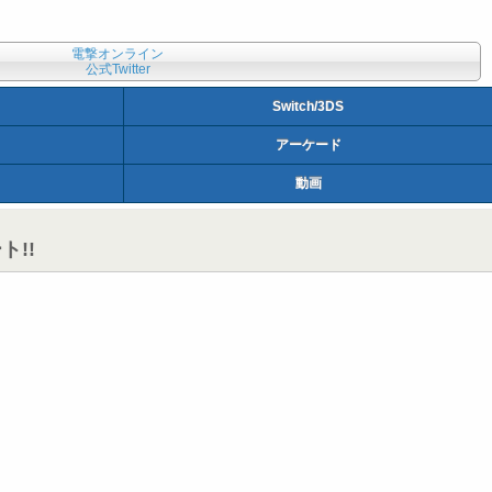
電撃オンライン
公式Twitter
Switch/3DS
アーケード
動画
ト!!