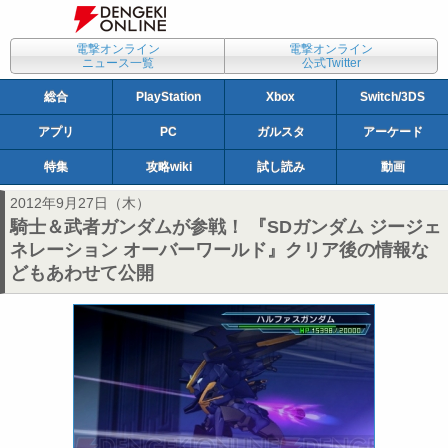
電撃オンライン
電撃オンライン
ニュース一覧
公式Twitter
総合
PlayStation
Xbox
Switch/3DS
アプリ
PC
ガルスタ
アーケード
特集
攻略wiki
試し読み
動画
2012年9月27日（木）
騎士＆武者ガンダムが参戦！ 『SDガンダム ジージェ
ネレーション オーバーワールド』クリア後の情報な
どもあわせて公開