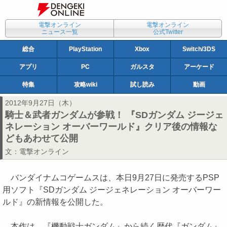
電撃オンライン
電撃オンライン
ニュース一覧
公式Twitter
総合
PlayStation
Xbox
Switch/3DS
アプリ
PC
ガルスタ
アーケード
特集
攻略wiki
試し読み
動画
2012年9月27日（木）
騎士＆武者ガンダムが参戦！ 『SDガンダム ジージェ
ネレーション オーバーワールド』クリア後の情報な
どもあわせて公開
文：
電撃オンライン
バンダイナムコゲームスは、本日9月27日に発売するPSP
用ソフト『SDガンダム ジージェネレーション オーバーワー
ルド』の新情報を公開した。
本作は、『機動戦士ガンダム』から続く歴代『ガンダム』