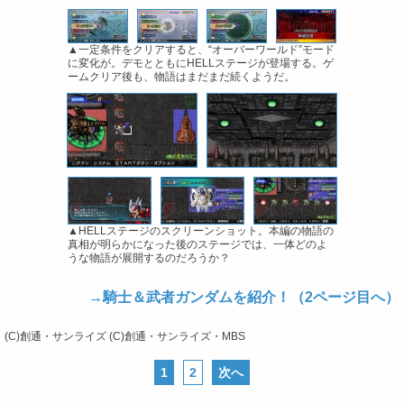
▲一定条件をクリアすると、“オーバーワールド”モード
に変化が。デモとともにHELLステージが登場する。ゲ
ームクリア後も、物語はまだまだ続くようだ。
▲HELLステージのスクリーンショット。本編の物語の
真相が明らかになった後のステージでは、一体どのよ
うな物語が展開するのだろうか？
→騎士＆武者ガンダムを紹介！（2ページ目へ）
(C)創通・サンライズ (C)創通・サンライズ・MBS
1
2
次へ