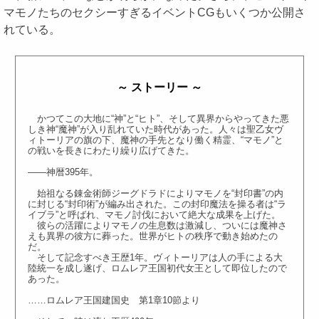
マモノたちのセクシーすぎるイベントCGもいくつか公開さ
れている。
～ ストーリー ～
かつてこの大地に“神”と“ヒト”、そして異界からやってきた悪
しき神“魔神”が入り乱れていた時代があった。人々は聖乙女ヴ
ィトーリアの旗の下、魔神の手先となり働く精霊、“マモノ”と
の戦いを長きにわたり繰り広げてきた。
――神暦395年。
始祖なる錬金術師ジーグドラドによりマモノを“封印書”の内
に封じる“封印術”が編み出された。この封印魔法を操る者は“ラ
イブラ”と呼ばれ、マモノ討伐において絶大な成果を上げた。
彼らの活躍によりマモノの生息数は激減し、ついには魔神さ
えも異界の彼方に葬った。世界がヒトの秩序で動き始めたの
だ。
そして記念すべき王歴1年。ヴィトーリアは人の手による大
陸統一を成し遂げ、ロムレア王国初代女王として即位したので
あった。
……ロムレア王国建国史 第1章10節より