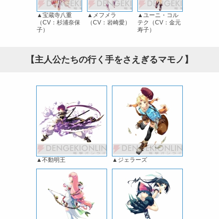
▲宝蔵寺八重
▲メフメラ
▲ユーニ・コル
（CV：杉浦奈保
（CV：岩崎愛）
テク（CV：金元
子）
寿子）
【主人公たちの行く手をさえぎるマモノ】
▲不動明王
▲ジェラーズ