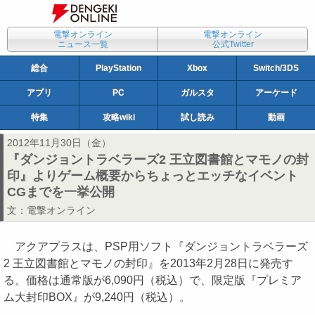
電撃オンライン
電撃オンライン
ニュース一覧
公式Twitter
総合
PlayStation
Xbox
Switch/3DS
アプリ
PC
ガルスタ
アーケード
特集
攻略wiki
試し読み
動画
2012年11月30日（金）
『ダンジョントラベラーズ2 王立図書館とマモノの封
印』よりゲーム概要からちょっとエッチなイベント
CGまでを一挙公開
文：
電撃オンライン
アクアプラスは、PSP用ソフト『ダンジョントラベラーズ
2 王立図書館とマモノの封印』を2013年2月28日に発売す
る。価格は通常版が6,090円（税込）で、限定版『プレミア
ム大封印BOX』が9,240円（税込）。