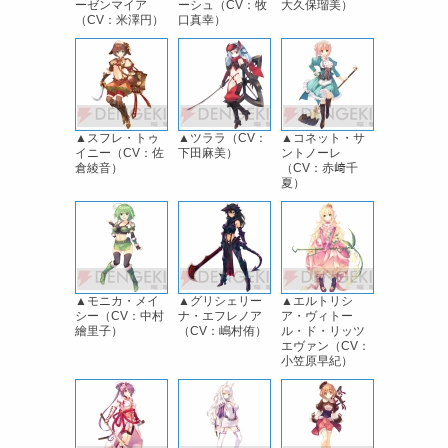
ーゼンマイア
ーシュ（CV：牧
大久保瑠美）
（CV：米澤円）
口真幸）
▲スフレ・トゥ
▲ツララ（CV：
▲コネット・サ
イニー（CV：佐
下田麻美）
ントノーレ
倉綾音）
（CV：赤﨑千
夏）
▲モニカ・メイ
▲グリシェリー
▲エルトリシ
シー（CV：中村
ナ・エフレノア
ア・ヴィトー
繪里子）
（CV：嶋村侑）
ル・ド・リッツ
エヴァン（CV：
小笠原早紀）