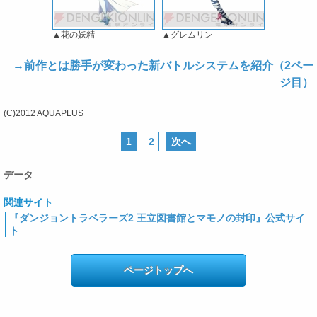
▲花の妖精
▲グレムリン
→前作とは勝手が変わった新バトルシステムを紹介（2ペー
ジ目）
(C)2012 AQUAPLUS
1
2
次へ
データ
関連サイト
『ダンジョントラベラーズ2 王立図書館とマモノの封印』公式サイ
ト
ページトップへ