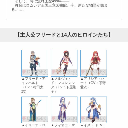
そして、時は流れ王歴499年――
舞台はロムレア王国王立図書館。今、新たな物語が始ま
る……。
【主人公フリードと14人のヒロインたち】
▲フリード・ア
▲メルヴィ・
▲アリシア・ハ
インハルト
ド・フロレンシ
ート（CV：茅野
（CV：村田太
ア（CV：下屋則
愛衣）
志）
子）
▲イリーナ・ロ
▲フィオラ・マ
▲イスト（CV：