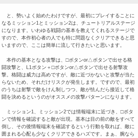
と、勢いよく始めたわけですが、最初にプレイすることに
なるミッション1とミッション2は、チュートリアルステージ
になります。いわゆる戦闘の基本を教えてくれるステージで
すので、本作初心者の人でも特に問題なくクリアできると思
いますので、ここは簡単に流して行きたいと思います。
本作の基本となる攻撃は、□ボタンor△ボタンで出せる格
闘攻撃と、L1ボタン＋□ボタンor△ボタンで出せる射撃攻
撃。格闘は威力は高めですが、敵に近づかないと攻撃が当た
らないため、それだけリスクが発生します。ですので、最初
のうちは射撃で敵をけん制しつつ、敵が怯んだら接近して格
闘を決めるというのがオススメの攻撃パターンになります。
ミッション1、ミッション2では情報端末に近づき、□ボタ
ンで情報を確認すると敵が出現。基本は目の前の敵をすべて
倒し、その後情報端末を確認するという行動を取れば、敵に
囲まれる心配も少なくクリアできるハズです。まぁ、腕なら