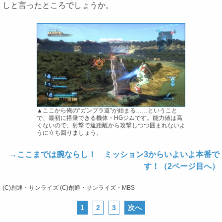
しと言ったところでしょうか。
▲ここから俺の“ガンプラ道”が始まる……ということ
で、最初に搭乗できる機体・HGジムです。能力値は高
くないので、射撃で遠距離から攻撃しつつ囲まれないよ
うに立ち回りましょう。
→ここまでは腕ならし！ ミッション3からいよいよ本番で
す！（2ページ目へ）
(C)創通・サンライズ (C)創通・サンライズ・MBS
1
2
3
次へ