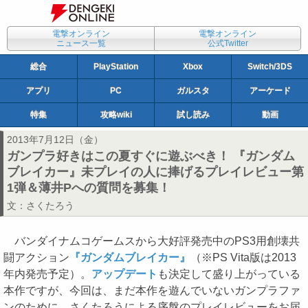
電撃オンライン
電撃オンライン
ニュース一覧
公式Twitter
総合
PlayStation
Xbox
Switch/3DS
アプリ
PC
ガルスタ
アーケード
特集
攻略wiki
試し読み
動画
2013年7月12日（金）
ガンプラ好きはこの夏すぐに遊ぶべき！ 『ガンダム
ブレイカー』未プレイの人に捧げるプレイレビュー第
1弾＆薄井Pへの質問を募集！
文：
さくたろう
バンダイナムコゲームスから大好評発売中のPS3用創壊共
闘アクション
『ガンダムブレイカー』
（※PS Vita版は2013
年内発売予定）。
アップデート
も決定して盛り上がっている
本作ですが、今回は、まだ本作を遊んでいないガンプラファ
ンのために、さくたろうによる序盤のプレイレビューをお届