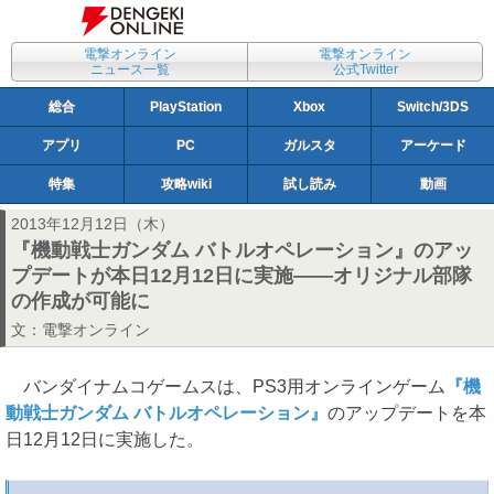
電撃オンライン
電撃オンライン
ニュース一覧
公式Twitter
総合
PlayStation
Xbox
Switch/3DS
アプリ
PC
ガルスタ
アーケード
特集
攻略wiki
試し読み
動画
2013年12月12日（木）
『機動戦士ガンダム バトルオペレーション』のアッ
プデートが本日12月12日に実施――オリジナル部隊
の作成が可能に
文：
電撃オンライン
バンダイナムコゲームスは、PS3用オンラインゲーム
『機
動戦士ガンダム バトルオペレーション』
のアップデートを本
日12月12日に実施した。