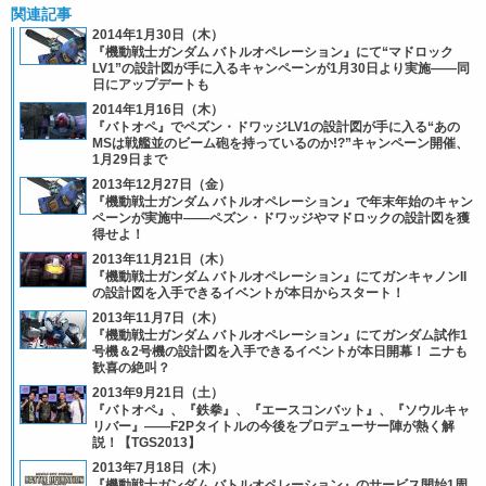
関連記事
2014年1月30日（木）
『機動戦士ガンダム バトルオペレーション』にて“マドロック
LV1”の設計図が手に入るキャンペーンが1月30日より実施――同
日にアップデートも
2014年1月16日（木）
『バトオペ』でペズン・ドワッジLV1の設計図が手に入る“あの
MSは戦艦並のビーム砲を持っているのか!?”キャンペーン開催、
1月29日まで
2013年12月27日（金）
『機動戦士ガンダム バトルオペレーション』で年末年始のキャン
ペーンが実施中――ペズン・ドワッジやマドロックの設計図を獲
得せよ！
2013年11月21日（木）
『機動戦士ガンダム バトルオペレーション』にてガンキャノンII
の設計図を入手できるイベントが本日からスタート！
2013年11月7日（木）
『機動戦士ガンダム バトルオペレーション』にてガンダム試作1
号機＆2号機の設計図を入手できるイベントが本日開幕！ ニナも
歓喜の絶叫？
2013年9月21日（土）
『バトオペ』、『鉄拳』、『エースコンバット』、『ソウルキャ
リバー』――F2Pタイトルの今後をプロデューサー陣が熱く解
説！【TGS2013】
2013年7月18日（木）
『機動戦士ガンダム バトルオペレーション』のサービス開始1周