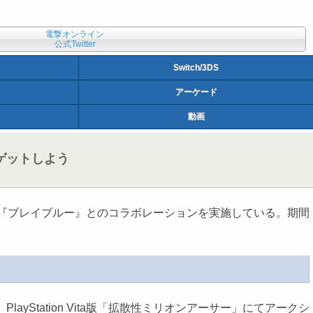
電撃オンライン
公式Twitter
Switch/3DS
アーケード
動画
ゲットしよう
ム『ブレイブルー』とのコラボレーションを実施している。期間
tation Vita版「拡散性ミリオンアーサー」にてアークシ