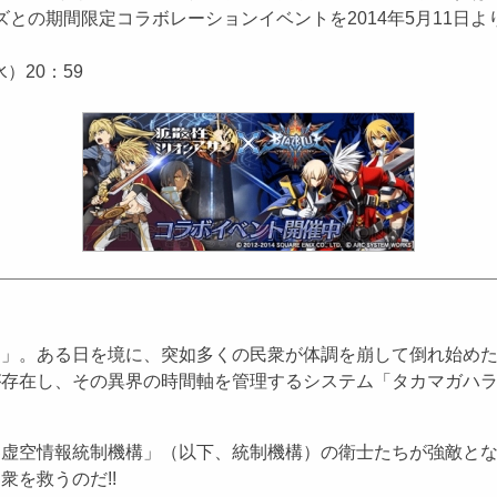
ズとの期間限定コラボレーションイベントを2014年5月11日
水）20：59
。ある日を境に、突如多くの民衆が体調を崩して倒れ始めた!
が存在し、その異界の時間軸を管理するシステム「タカマガハ
虚空情報統制機構」（以下、統制機構）の衛士たちが強敵とな
を救うのだ!!