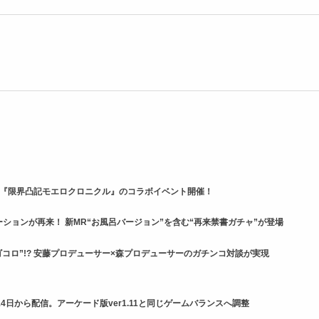
ー』×『限界凸記モエロクロニクル』のコラボイベント開催！
ションが再来！ 新MR“お風呂バージョン”を含む“再来禁書ガチャ”が登場
コロ”!? 安藤プロデューサー×森プロデューサーのガチンコ対談が実現
4日から配信。アーケード版ver1.11と同じゲームバランスへ調整