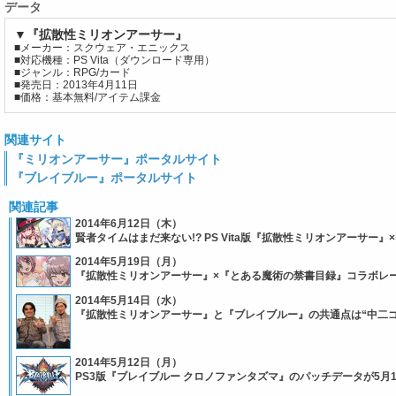
データ
▼『拡散性ミリオンアーサー』
■メーカー：スクウェア・エニックス
■対応機種：PS Vita（ダウンロード専用）
■ジャンル：RPG/カード
■発売日：2013年4月11日
■価格：基本無料/アイテム課金
関連サイト
『ミリオンアーサー』ポータルサイト
『ブレイブルー』ポータルサイト
関連記事
2014年6月12日（木）
賢者タイムはまだ来ない!? PS Vita版『拡散性ミリオンアーサ
2014年5月19日（月）
『拡散性ミリオンアーサー』×『とある魔術の禁書目録』コラボレー
2014年5月14日（水）
『拡散性ミリオンアーサー』と『ブレイブルー』の共通点は“中二ゴ
2014年5月12日（月）
PS3版『ブレイブルー クロノファンタズマ』のパッチデータが5月1