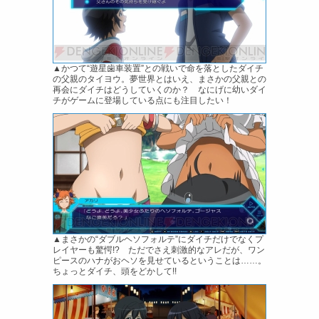
▲かつて“遊星歯車装置”との戦いで命を落としたダイチ
の父親のタイヨウ。夢世界とはいえ、まさかの父親との
再会にダイチはどうしていくのか？ なにげに幼いダイ
チがゲームに登場している点にも注目したい！
▲まさかの“ダブルヘソフォルテ”にダイチだけでなくプ
レイヤーも驚愕!? ただでさえ刺激的なアレだが、ワン
ピースのハナがおヘソを見せているということは……。
ちょっとダイチ、頭をどかして!!