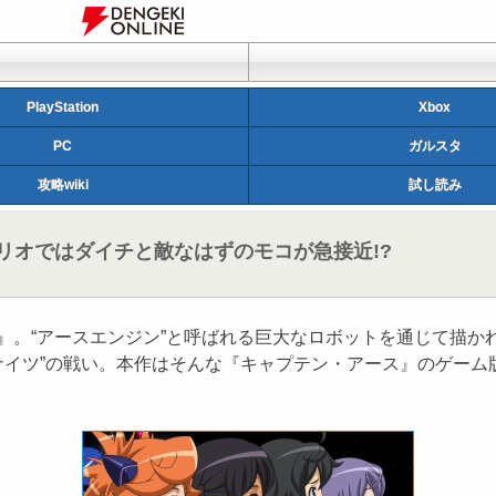
PlayStation
Xbox
PC
ガルスタ
攻略wiki
試し読み
シナリオではダイチと敵なはずのモコが急接近!?
』。“アースエンジン”と呼ばれる巨大なロボットを通じて描
ナイツ”の戦い。本作はそんな『キャプテン・アース』のゲーム版