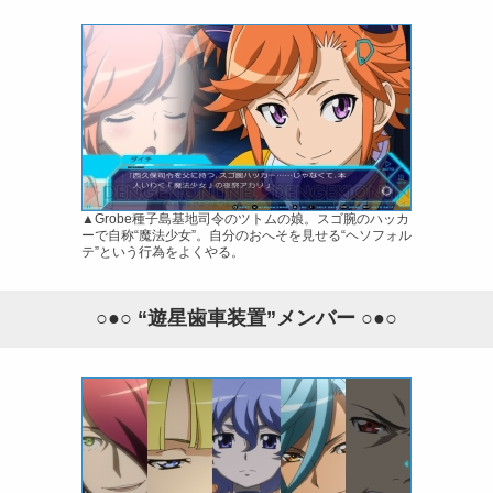
▲Grobe種子島基地司令のツトムの娘。スゴ腕のハッカ
ーで自称“魔法少女”。自分のおへそを見せる“ヘソフォル
テ”という行為をよくやる。
○●○ “遊星歯車装置”メンバー ○●○