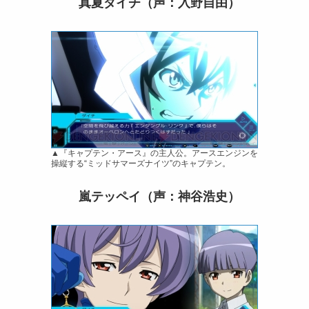
真夏ダイチ（声：入野自由）
▲『キャプテン・アース』の主人公。アースエンジンを
操縦する“ミッドサマーズナイツ”のキャプテン。
嵐テッペイ（声：神谷浩史）