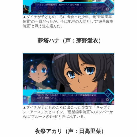
▲ダイチが子どものころに出会った少年。元“遊星歯車
装置”の一員だったが、今は地球の人間として“遊星歯車
装置”と戦う道を選んだ。
夢塔ハナ（声：茅野愛衣）
▲ダイチが子どものころに出会った少女で『キャプテ
ン・アース』のヒロイン。“遊星歯車装置”のメンバーか
らは“ブルーメの姫様”と呼ばれている。
夜祭アカリ（声：日高里菜）