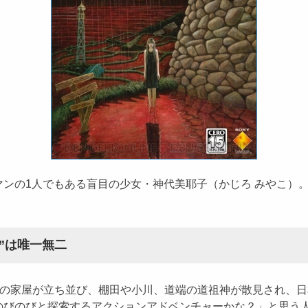
の1人でもある盲目の少女・神代美耶子（かじろ みやこ）。
”は唯一無二
造の家屋が立ち並び、棚田や小川、道端の道祖神が散見され、
のびのびと探索するアクションアドベンチャーかな？」と思う