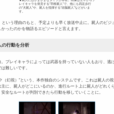
レイキャラを発見する“羽根屍人”で、他にも四足歩行
の“犬屍人”や、屍人を指揮する“頭脳屍人”などがいま
す。
る」という理由のもと、予定よりも早く放送中止に。屍人のビジ
しかったのかを物語るエピソードと言えます。
人の行動を分析
。プレイキャラによっては武器を持っていない人もおり、逃げ
では難しいです。
ク（幻視）”という、本作独自のシステムです。これは屍人の
は主に、屍人がどこにいるのか、進行ルート上に屍人がどれく
、安全なルートが判別できたら行動を移していくことに。