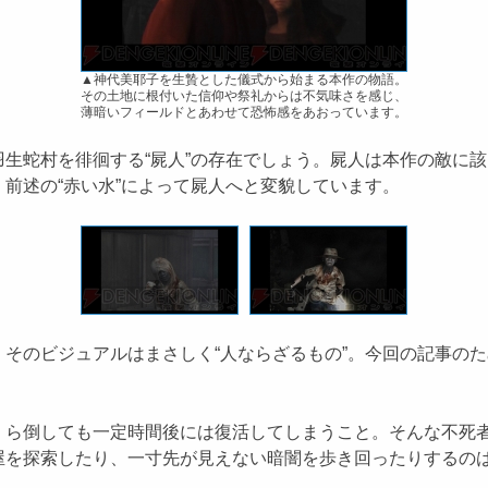
▲神代美耶子を生贄とした儀式から始まる本作の物語。
その土地に根付いた信仰や祭礼からは不気味さを感じ、
薄暗いフィールドとあわせて恐怖感をあおっています。
生蛇村を徘徊する“屍人”の存在でしょう。屍人は本作の敵に
前述の“赤い水”によって屍人へと変貌しています。
そのビジュアルはまさしく“人ならざるもの”。今回の記事の
ら倒しても一定時間後には復活してしまうこと。そんな不死者
屋を探索したり、一寸先が見えない暗闇を歩き回ったりするの