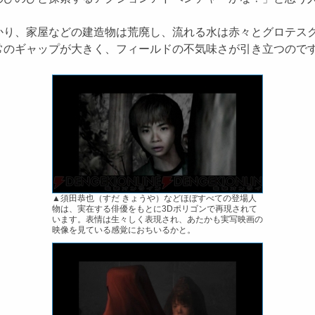
り、家屋などの建造物は荒廃し、流れる水は赤々とグロテスク
常のギャップが大きく、フィールドの不気味さが引き立つので
▲須田恭也（すだ きょうや）などほぼすべての登場人
物は、実在する俳優をもとに3Dポリゴンで再現されて
います。表情は生々しく表現され、あたかも実写映画の
映像を見ている感覚におちいるかと。