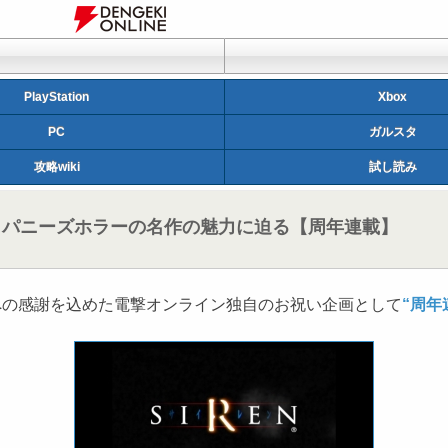
PlayStation
Xbox
PC
ガルスタ
攻略wiki
試し読み
ジャパニーズホラーの名作の魅力に迫る【周年連載】
への感謝を込めた電撃オンライン独自のお祝い企画として
“周年