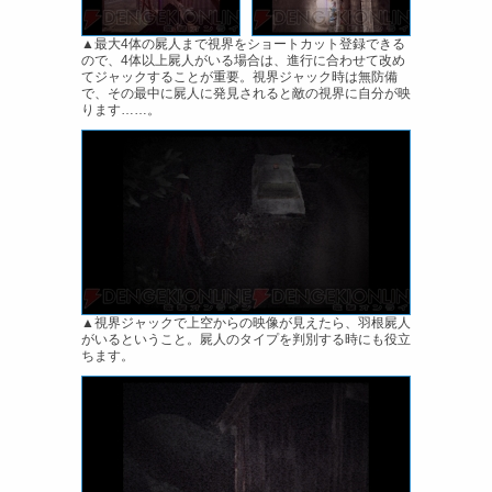
▲最大4体の屍人まで視界をショートカット登録できる
ので、4体以上屍人がいる場合は、進行に合わせて改め
てジャックすることが重要。視界ジャック時は無防備
で、その最中に屍人に発見されると敵の視界に自分が映
ります……。
▲視界ジャックで上空からの映像が見えたら、羽根屍人
がいるということ。屍人のタイプを判別する時にも役立
ちます。