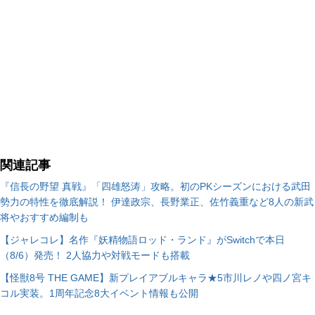
関連記事
『信長の野望 真戦』「四雄怒涛」攻略。初のPKシーズンにおける武田
勢力の特性を徹底解説！ 伊達政宗、長野業正、佐竹義重など8人の新武
将やおすすめ編制も
【ジャレコレ】名作『妖精物語ロッド・ランド』がSwitchで本日
（8/6）発売！ 2人協力や対戦モードも搭載
【怪獣8号 THE GAME】新プレイアブルキャラ★5市川レノや四ノ宮キ
コル実装。1周年記念8大イベント情報も公開