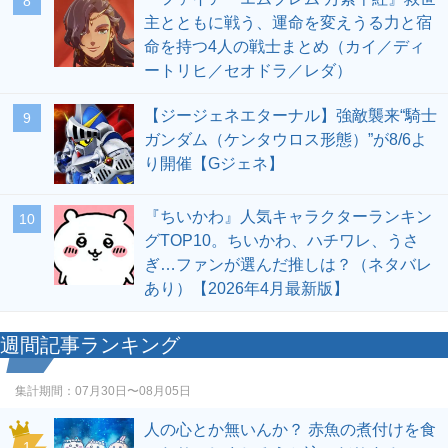
8
主とともに戦う、運命を変えうる力と宿
命を持つ4人の戦士まとめ（カイ／ディ
ートリヒ／セオドラ／レダ）
【ジージェネエターナル】強敵襲来“騎士
9
ガンダム（ケンタウロス形態）”が8/6よ
り開催【Gジェネ】
『ちいかわ』人気キャラクターランキン
10
グTOP10。ちいかわ、ハチワレ、うさ
ぎ…ファンが選んだ推しは？（ネタバレ
あり）【2026年4月最新版】
週間記事ランキング
集計期間：
07月30日〜08月05日
人の心とか無いんか？ 赤魚の煮付けを食
1