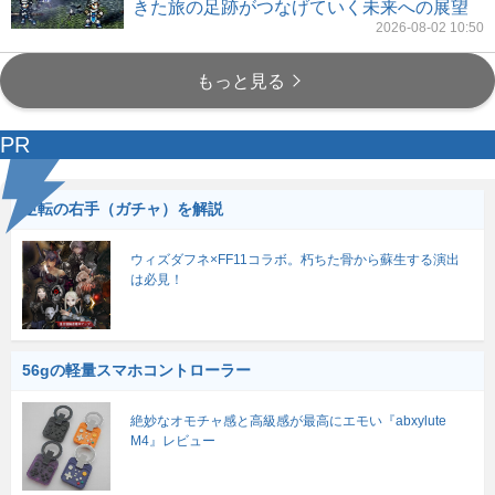
きた旅の足跡がつなげていく未来への展望
2026-08-02 10:50
もっと見る
PR
逆転の右手（ガチャ）を解説
ウィズダフネ×FF11コラボ。朽ちた骨から蘇生する演出
は必見！
56gの軽量スマホコントローラー
絶妙なオモチャ感と高級感が最高にエモい『abxylute
M4』レビュー