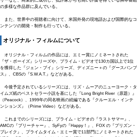
リーなど、商業的に成功し、批評家からも高い評価を得ている脚本番組
の多様な作品群に及んでいる。
また、世界中の視聴者に向けて、米国外発の現地語および国際的なコ
ンテンツの開発・制作も行っている。
オリジナル・フィルムについて
オリジナル・フィルムの作品には、エミー賞にノミネートされた
『ザ・ボーイズ』シリーズや、プライム・ビデオで130カ国以上で1位
を獲得した『ジェン・ブイ』シリーズ、ディズニー＋の『グースバンプ
ス』、CBSの『S.W.A.T.』などがある。
今後予定されているシリーズには、リズ・ムーアのニューヨーク・タ
イムズ紙のベストセラー小説を基にした『Long Bright River（原題）』
（Peacock）、1999年の同名映画の続編である『クルーエル・インテ
ンションズ』（Prime Video）などがある。
これまでのシリーズには、プライム・ビデオの『ラストサマー』、
AMCの『プリーチャー』、SyFyの『Happy！』、FOX の『プリズン・
ブレイク』、プライムタイム・エミー賞で11部門にノミネートされた