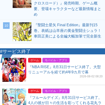
クロスロード）』発売時期、ゲーム概
要、登場キャラクターなど最新情報まと
め
『聖闘士星矢 Final Edition』最新刊15
10
巻。表紙は山羊座の黄金聖闘士シュラ！
車田正美による全編大幅加筆で完全新生
#サービス終了
ゲーム
モバイル・アプリ
『NBA RISE』8月31日サービス終了。大型
リニューアルを経て約4年9カ月で幕
2026-08-02 08:20
ゲーム
モバイル・アプリ
『フルールデイズ』8月31日サービス終了。
4人の彼が日々の生活を彩ってくれる花丸ラ