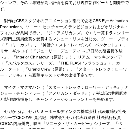
ションで、その世界観が高い評価を得ており現在新作ゲームも開発中で
す。
製作はCBSスタジオのアニメーション部門であるCBS Eye Animation
Productions、ソニー・ ピクチャーズ テレビジョンおよびオリジナル・
フィルムが共同で行い、『ジ・アメリカンズ』でエミー賞ドラマシリー
ズ部門主演男優賞を受賞するマシュー・リスをはじめ、ダニー・プディ
（『コミ・カレ!!』、『神話クエスト：レイヴンズ・バンケット』）、
リサ・ギルロイ（『ジューリー・デューティ ～17日間の陪審員体験
～』、『Interior Chinatown（原題）』）、リアム・マッキンタイア
（『スパルタカス』シリーズ、『THE FLASH/フラッシュ』）、カー
ル・タート（『Grand Crew（原題）』、『スター・トレック：ローワ
ー・デッキ』）ら豪華キャストが声の出演予定です。
マイク・マクマハン（『スター・トレック：ローワー・デッキ』）と
ジョー・チャンドラー（『アメリカン・ダッド』）が第1話の共同脚本
と製作総指揮をし、チャンドラーがショーランナーを務めます。
セガからは、セガサミーホールディングス株式会社 代表取締役社長
グループCEOの里 見治紀、株式会社セガ 代表取締役 社長執行役員
COOの内海州史、映画『ソニック・ザ・ムービー』シリーズ、『ベ