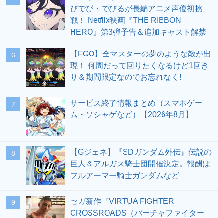
びでび・でびるが長編アニメ声優初挑
戦！ Netflix映画『THE RIBBON
HERO』第3弾予告＆追加キャスト解禁
【FGO】全マスターの夢のような敵が出
6
現！ 何周だって回りたくなるけど1回き
り＆期間限定なのでお忘れなく!!
サービス終了情報まとめ（スマホゲー
7
ム・ソシャゲなど）【2026年8月】
【Gジェネ】『SDガンダム外伝』伝説の
8
巨人＆アルガス騎士団開催決定。報酬は
フルアーマー騎士ガンダムなど
セガ新作『VIRTUA FIGHTER
9
CROSSROADS（バーチャファイター