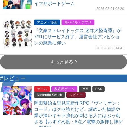
イフサポートゲーム
2026-08-01 08:20
アニメ・漫画
モバイル・アプリ
『文豪ストレイドッグス 迷ヰ犬怪奇譚』が
7/31にサービス終了。運営会社アンビショ
ンの廃業に伴い
2026-07-30 14:41
もっと見る
#レビュー
ゲーム
家庭用ゲーム
PS5
PS4
Nintendo Switch
レビュー
岡田耕始＆里見直新作RPG『ヴィリオン：
コード』はクセ強だけど、謎めいた物語や
業が深いキャラ強化が刺さる人にはぶっ刺
さる【おすすめ度：8点／電撃の激押し神ゲ