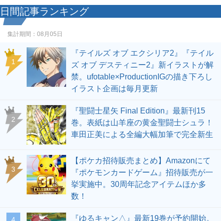
日間記事ランキング
集計期間：
08月05日
『テイルズ オブ エクシリア2』『テイル
1
ズ オブ デスティニー2』新イラストが解
禁。ufotable×ProductionIGの描き下ろし
イラスト企画は毎月更新
『聖闘士星矢 Final Edition』最新刊15
2
巻。表紙は山羊座の黄金聖闘士シュラ！
車田正美による全編大幅加筆で完全新生
【ポケカ招待販売まとめ】Amazonにて
3
『ポケモンカードゲーム』招待販売が一
挙実施中。30周年記念アイテムほか多
数！
『ゆるキャン△』最新19巻が予約開始。
4