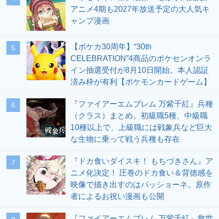
アニメ4期も2027年放送予定の大人気キ
ャンプ漫画
【ポケカ30周年】“30th
5
CELEBRATION”4商品のポケセンオンラ
イン抽選受付が8月10日開始。本人認証
済み枠が有利【ポケモンカードゲーム】
『ファイアーエムブレム 万紫千紅』兵種
6
（クラス）まとめ。初級職5種、中級職
10種以上で、上級職には戦象兵など巨大
な生物に乗って戦う兵種も存在
『ドカ食いダイスキ！ もちづきさん』ア
7
ニメ化決定！ 圧巻のドカ食い＆背徳感を
映像で描き出すのはパッショーネ。原作
者によるお祝い漫画も公開
『ファイアーエムブレム 万紫千紅』救世