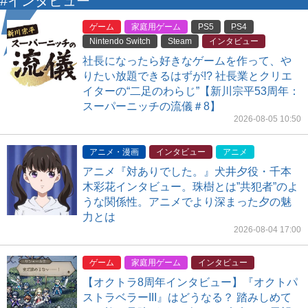
#インタビュー
ゲーム
家庭用ゲーム
PS5
PS4
Nintendo Switch
Steam
インタビュー
社長になったら好きなゲームを作って、や
りたい放題できるはずが!? 社長業とクリエ
イターの“二足のわらじ”【新川宗平53周年：
スーパーニッチの流儀＃8】
2026-08-05 10:50
アニメ・漫画
インタビュー
アニメ
アニメ『対ありでした。』犬井夕役・千本
木彩花インタビュー。珠樹とは”共犯者”のよ
うな関係性。アニメでより深まった夕の魅
力とは
2026-08-04 17:00
ゲーム
家庭用ゲーム
インタビュー
【オクトラ8周年インタビュー】『オクトパ
ストラベラーIII』はどうなる？ 踏みしめて