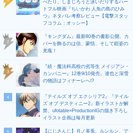
べたり、しまじろうと泳いだりするハー
トフル映画『ちいかわ 人魚の島のひみ
つ』ネタバレ考察レビュー【電撃スタッ
フコラム：オッシー】
『キングダム』最新80巻の書影公開。カ
2
バーを飾るのは信、蒙恬、そして鎧姿の
羌瘣！
『続・魔法科高校の劣等生 メイジアン・
3
カンパニー』12巻9/10発売。達也と深雪
の物語はフィナーレへ!?
『テイルズ オブ エクシリア2』『テイル
4
ズ オブ デスティニー2』新イラストが解
禁。ufotable×ProductionIGの描き下ろし
イラスト企画は毎月更新
【にじさんじ】月ノ美兎、ルンルン、で
5