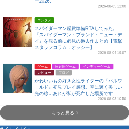
ー2026】
2026-08-05 12:00
エンタメ
スパイダーマン鑑賞準備RTAしてみた。
『スパイダーマン：ブランド・ニュー・デ
イ』を観る前に必見の過去作まとめ【電撃
スタッフコラム：オッシー】
2026-08-04 19:07
ゲーム
家庭用ゲーム
インディーゲーム
レビュー
ブログ
かわいいもの好き女性ライターの『パルワ
ールド』初見プレイ感想。空に輝く美しい
光の線…あれが私が死亡した場所です
2026-08-03 10:50
もっと見る