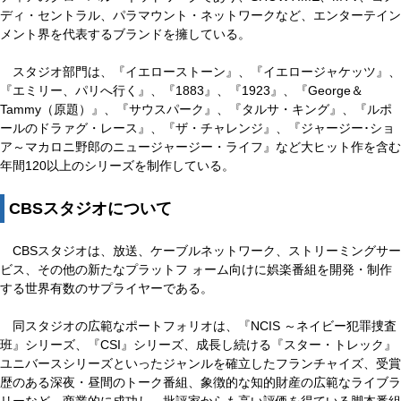
ディ・セントラル、パラマウント・ネットワークなど、エンターテイン
メント界を代表するブランドを擁している。
スタジオ部門は、『イエローストーン』、『イエロージャケッツ』、
『エミリー、パリへ行く』、『1883』、『1923』、『George＆
Tammy（原題）』、『サウスパーク』、『タルサ・キング』、『ルポ
ールのドラァグ・レース』、『ザ・チャレンジ』、『ジャージー･ショ
ア～マカロニ野郎のニュージャージー・ライフ』など大ヒット作を含む
年間120以上のシリーズを制作している。
CBSスタジオについて
CBSスタジオは、放送、ケーブルネットワーク、ストリーミングサー
ビス、その他の新たなプラットフ ォーム向けに娯楽番組を開発・制作
する世界有数のサプライヤーである。
同スタジオの広範なポートフォリオは、『NCIS ～ネイビー犯罪捜査
班』シリーズ、『CSI』シリーズ、成長し続ける『スター・トレック』
ユニバースシリーズといったジャンルを確立したフランチャイズ、受賞
歴のある深夜・昼間のトーク番組、象徴的な知的財産の広範なライブラ