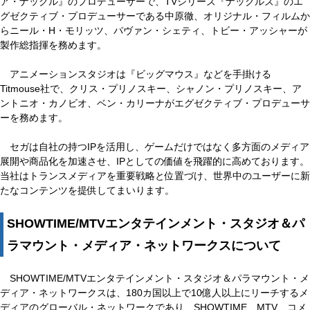
ア・ナックル』のプロデューサーで、TVシリーズ『ナックルズ』のエ
グゼクティブ・プロデューサーである中原徹、オリジナル・フィルムか
らニール・H・モリッツ、パヴァン・シェティ、トビー・アッシャーが
製作総指揮を務めます。
アニメーションスタジオは『ビッグマウス』などを手掛ける
Titmouse社で、クリス・プリノスキー、シャノン・プリノスキー、ア
ントニオ・カノビオ、ベン・カリーナがエグゼクティブ・プロデューサ
ーを務めます。
セガは自社の持つIPを活用し、ゲームだけではなく多方面のメディア
展開や商品化を加速させ、IPとしての価値を飛躍的に高めております。
当社はトランスメディアを重要戦略と位置づけ、世界中のユーザーに新
たなコンテンツを提供してまいります。
SHOWTIME/MTVエンタテインメント・スタジオ＆パ
ラマウント・メディア・ネットワークスについて
SHOWTIME/MTVエンタテインメント・スタジオ＆パラマウント・メ
ディア・ネットワークスは、180カ国以上で10億人以上にリーチするメ
ディアのグローバル・ネットワークであり、SHOWTIME、MTV、コメ