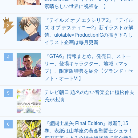
素晴らしい世界に祝福を！】
『テイルズ オブ エクシリア2』『テイル
3
ズ オブ デスティニー2』新イラストが解
禁。ufotable×ProductionIGの描き下ろし
イラスト企画は毎月更新
『GTA6』情報まとめ。発売日、ストー
4
リー、登場キャラクター、地域（マッ
プ）、限定版特典を紹介【グランド・セ
フト・オートVI】
テレビ朝日 題名のない音楽会に植松伸夫
5
氏が出演
『聖闘士星矢 Final Edition』最新刊15
6
巻。表紙は山羊座の黄金聖闘士シュラ！