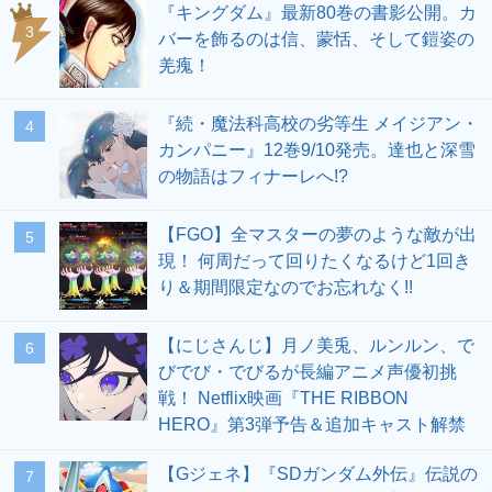
『キングダム』最新80巻の書影公開。カ
3
バーを飾るのは信、蒙恬、そして鎧姿の
羌瘣！
『続・魔法科高校の劣等生 メイジアン・
4
カンパニー』12巻9/10発売。達也と深雪
の物語はフィナーレへ!?
【FGO】全マスターの夢のような敵が出
5
現！ 何周だって回りたくなるけど1回き
り＆期間限定なのでお忘れなく!!
【にじさんじ】月ノ美兎、ルンルン、で
6
びでび・でびるが長編アニメ声優初挑
戦！ Netflix映画『THE RIBBON
HERO』第3弾予告＆追加キャスト解禁
【Gジェネ】『SDガンダム外伝』伝説の
7