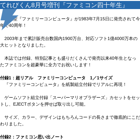
てれびくん8月号増刊『ファミコン四十年生』
任天堂『ファミリーコンピュータ』が1983年7月15日に発売されて今
年で40周年！
2003年まで累計販売台数国内1900万台、対応ソフト1億4000万本の
大ヒットとなりました。
本誌では付録、特別記事とも盛りだくさんで発売以来40年生となっ
たファミコンを超豪華に全力でお祝いします！
付録1：超リアル ファミリーコンピュータ 1／1サイズ
『ファミリーコンピュータ』を紙製組立付録でリアルに再現！
ゲームソフト組立付録「スーパーマリオブラザーズ」カセットをセッ
トし、EJECTボタンを押せば取り出し可能。
サイズ、カラー、デザインはもちろんコードの長さまで徹底的にこだ
わりました。
付録2：ファミコン思い出ノート