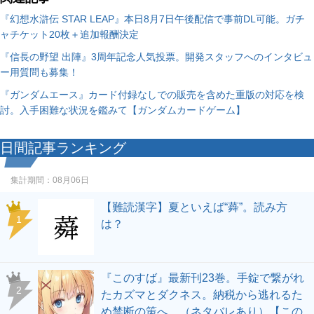
『幻想水滸伝 STAR LEAP』本日8月7日午後配信で事前DL可能。ガチ
ャチケット20枚＋追加報酬決定
『信長の野望 出陣』3周年記念人気投票。開発スタッフへのインタビュ
ー用質問も募集！
『ガンダムエース』カード付録なしでの販売を含めた重版の対応を検
討。入手困難な状況を鑑みて【ガンダムカードゲーム】
日間記事ランキング
集計期間：
08月06日
【難読漢字】夏といえば“蕣”。読み方
1
は？
『このすば』最新刊23巻。手錠で繋がれ
2
たカズマとダクネス。納税から逃れるた
め禁断の策へ…（ネタバレあり）【この