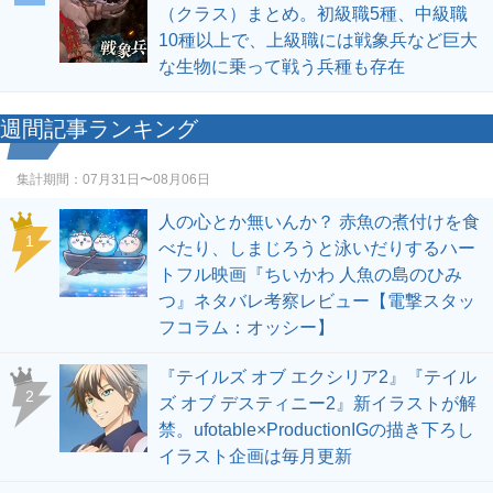
（クラス）まとめ。初級職5種、中級職
10種以上で、上級職には戦象兵など巨大
な生物に乗って戦う兵種も存在
週間記事ランキング
集計期間：
07月31日〜08月06日
人の心とか無いんか？ 赤魚の煮付けを食
1
べたり、しまじろうと泳いだりするハー
トフル映画『ちいかわ 人魚の島のひみ
つ』ネタバレ考察レビュー【電撃スタッ
フコラム：オッシー】
『テイルズ オブ エクシリア2』『テイル
2
ズ オブ デスティニー2』新イラストが解
禁。ufotable×ProductionIGの描き下ろし
イラスト企画は毎月更新