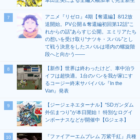
車田正美による全編大幅加筆で完全新生
アニメ『リゼロ』4期【奪還編】8/12放
7
送開始。PV公開＆奪還編初回第12話“こ
れからの話”あらすじ公開。エミリアたち
の想いを受け取り“ナツキ・スバル”とし
て戦う決意をしたスバルは塔内の螺旋階
段へと向かう――
【新作】世界は終わったけど、車中泊ラ
8
イフは超快適。1台のバンを我が家にす
るコージー終末サバイバル『In the
Van』発表
【ジージェネエターナル】“SDガンダム
9
外伝まつり”が本日開始！ 特別なログイ
ンボーナスなどが開催中【Gジェネ】
『ファイアーエムブレム 万紫千紅』兵種
10