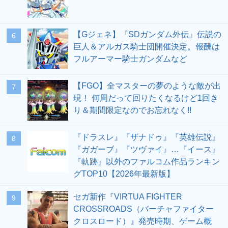
【Gジェネ】『SDガンダム外伝』伝説の
6
巨人＆アルガス騎士団開催決定。報酬は
フルアーマー騎士ガンダムなど
【FGO】全マスターの夢のような敵が出
7
現！ 何周だって回りたくなるけど1回き
り＆期間限定なのでお忘れなく!!
『ドラスレ』『ザナドゥ』『英雄伝説』
8
『ガガーブ』『ツヴァイ』…『イース』
『軌跡』以外のファルコム作品ランキン
グTOP10【2026年最新版】
セガ新作『VIRTUA FIGHTER
9
CROSSROADS（バーチャファイター
クロスロード）』発売時期、ゲーム概