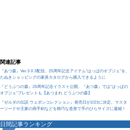
関連記事
『あつ森』Ver.3.0.3配信。25周年記念アイテム“はっぱのオブジェ”を、
たぬきショッピングの家具カタログから購入できるように
『どうぶつの森』25周年記念イラスト公開。『あつ森』では“はっぱの
オブジェ”プレゼントも【あつまれ どうぶつの森】
『ゼルダの伝説 ウェポンコレクション』発売日が2/23に決定。マスタ
ーソードや王家の両手剣などを精巧な造形で手のひらサイズに凝縮！
日間記事ランキング