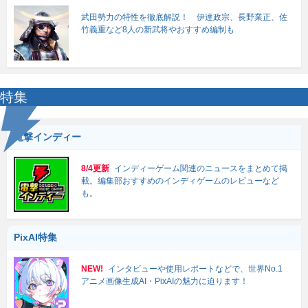
武田勢力の特性を徹底解説！ 伊達政宗、長野業正、佐
竹義重など8人の新武将やおすすめ編制も
特集
電撃インディー
8/4更新
インディーゲーム関連のニュースをまとめて掲
載。編集部おすすめのインディゲームのレビューなど
も。
PixAI特集
NEW!
インタビューや使用レポートなどで、世界No.1
アニメ画像生成AI・PixAIの魅力に迫ります！