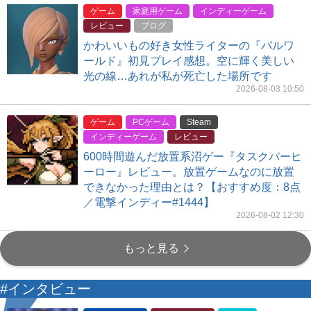
ゲーム
家庭用ゲーム
インディーゲーム
レビュー
ブログ
かわいいもの好き女性ライターの『パルワ
ールド』初見プレイ感想。空に輝く美しい
光の線…あれが私が死亡した場所です
2026-08-03 10:50
ゲーム
PCゲーム
Steam
インディーゲーム
レビュー
600時間遊んだ放置系沼ゲー『タスクバーヒ
ーロー』レビュー。放置ゲームなのに放置
できなかった理由とは？【おすすめ度：8点
／電撃インディー#1444】
2026-08-02 12:30
もっと見る
#インタビュー