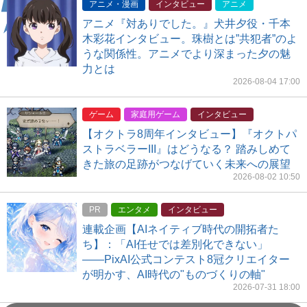
アニメ・漫画
インタビュー
アニメ
アニメ『対ありでした。』犬井夕役・千本
木彩花インタビュー。珠樹とは”共犯者”のよ
うな関係性。アニメでより深まった夕の魅
力とは
2026-08-04 17:00
ゲーム
家庭用ゲーム
インタビュー
【オクトラ8周年インタビュー】『オクトパ
ストラベラーIII』はどうなる？ 踏みしめて
きた旅の足跡がつなげていく未来への展望
2026-08-02 10:50
PR
エンタメ
インタビュー
連載企画【AIネイティブ時代の開拓者た
ち】：「AI任せでは差別化できない」
――PixAI公式コンテスト8冠クリエイター
が明かす、AI時代の"ものづくりの軸"
2026-07-31 18:00