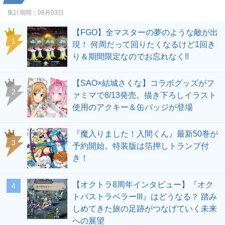
集計期間：
08月03日
【FGO】全マスターの夢のような敵が出
1
現！ 何周だって回りたくなるけど1回き
り＆期間限定なのでお忘れなく!!
【SAO×結城さくな】コラボグッズがフ
2
ァミマで8/13発売。描き下ろしイラスト
使用のアクキー＆缶バッジが登場
『魔入りました！入間くん』最新50巻が
3
予約開始。特装版は箔押しトランプ付
き！
【オクトラ8周年インタビュー】『オク
4
トパストラベラーIII』はどうなる？ 踏み
しめてきた旅の足跡がつなげていく未来
への展望