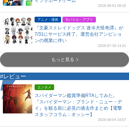
イフサポートゲーム
2026-08-01 08:20
アニメ・漫画
モバイル・アプリ
『文豪ストレイドッグス 迷ヰ犬怪奇譚』が
7/31にサービス終了。運営会社アンビショ
ンの廃業に伴い
2026-07-30 14:41
もっと見る
#レビュー
エンタメ
スパイダーマン鑑賞準備RTAしてみた。
『スパイダーマン：ブランド・ニュー・デ
イ』を観る前に必見の過去作まとめ【電撃
スタッフコラム：オッシー】
2026-08-04 19:07