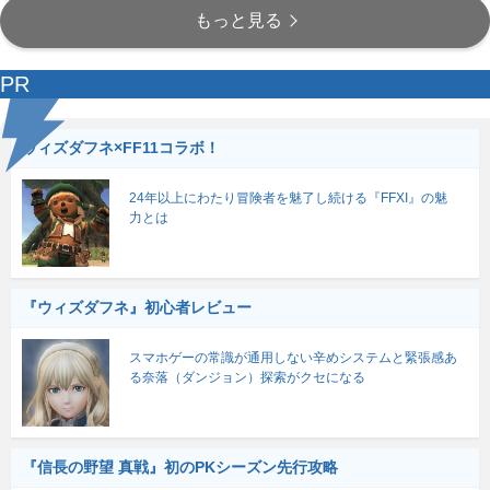
もっと見る
PR
ウィズダフネ×FF11コラボ！
24年以上にわたり冒険者を魅了し続ける『FFXI』の魅
力とは
『ウィズダフネ』初心者レビュー
スマホゲーの常識が通用しない辛めシステムと緊張感あ
る奈落（ダンジョン）探索がクセになる
『信長の野望 真戦』初のPKシーズン先行攻略