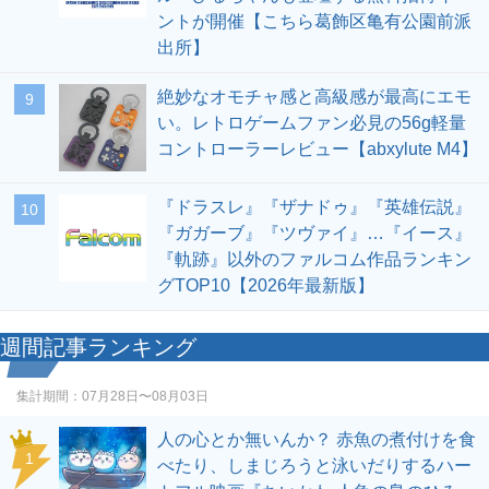
ントが開催【こちら葛飾区亀有公園前派
出所】
絶妙なオモチャ感と高級感が最高にエモ
9
い。レトロゲームファン必見の56g軽量
コントローラーレビュー【abxylute M4】
『ドラスレ』『ザナドゥ』『英雄伝説』
10
『ガガーブ』『ツヴァイ』…『イース』
『軌跡』以外のファルコム作品ランキン
グTOP10【2026年最新版】
週間記事ランキング
集計期間：
07月28日〜08月03日
人の心とか無いんか？ 赤魚の煮付けを食
1
べたり、しまじろうと泳いだりするハー