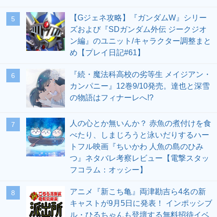
【Gジェネ攻略】『ガンダムW』シリー
5
ズおよび『SDガンダム外伝 ジークジオ
ン編』のユニット/キャラクター調整まと
め【プレイ日記#61】
『続・魔法科高校の劣等生 メイジアン・
6
カンパニー』12巻9/10発売。達也と深雪
の物語はフィナーレへ!?
人の心とか無いんか？ 赤魚の煮付けを食
7
べたり、しまじろうと泳いだりするハー
トフル映画『ちいかわ 人魚の島のひみ
つ』ネタバレ考察レビュー【電撃スタッ
フコラム：オッシー】
アニメ『新こち亀』両津勘吉ら4名の新
8
キャストが9月5日に発表！ インポッシブ
ル・ひるちゃんも登壇する無料招待イベ