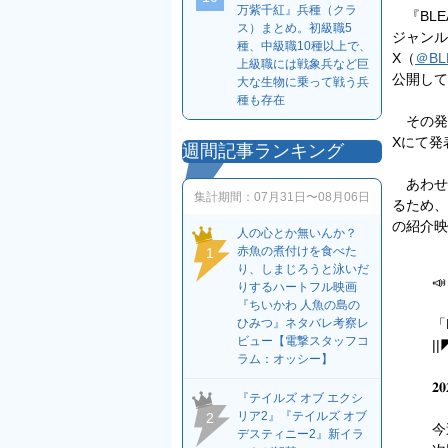
万紫千紅』兵種（クラ
『BLEA
ス）まとめ。初級職5
ジャンル
種、中級職10種以上で、
X（
＠BL
上級職には戦象兵など巨
公開して
大な生物に乗って戦う兵
種も存在
その発表
Xにて発
週間記事ランキング
あわせて
集計期間：
07月31日〜08月06日
るため、
の紹介映
人の心とか無いんか？
赤魚の煮付けを食べた
1
り、しまじろうと泳いだ
📣 
りするハートフル映画
『ちいかわ 人魚の島の
「B
ひみつ』ネタバレ考察レ
ビュー【電撃スタッフコ
|
ラム：オッシー】
𝟐
『テイルズ オブ エクシ
リア2』『テイルズ オブ
2
今
デスティニー2』新イラ