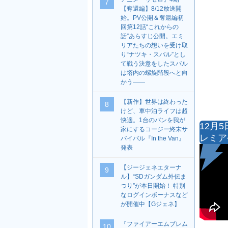
7
【奪還編】8/12放送開
始。PV公開＆奪還編初
回第12話“これからの
話”あらすじ公開。エミ
リアたちの想いを受け取
り“ナツキ・スバル”とし
て戦う決意をしたスバル
は塔内の螺旋階段へと向
かう――
【新作】世界は終わった
8
けど、車中泊ライフは超
快適。1台のバンを我が
12月5
家にするコージー終末サ
レミア
バイバル『In the Van』
発表
【ジージェネエターナ
9
ル】“SDガンダム外伝ま
つり”が本日開始！ 特別
なログインボーナスなど
が開催中【Gジェネ】
『ファイアーエムブレム
10