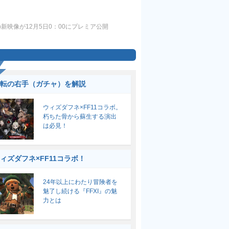
ouls』の新映像が12月5日0：00にプレミア公開
転の右手（ガチャ）を解説
ウィズダフネ×FF11コラボ。
朽ちた骨から蘇生する演出
は必見！
ィズダフネ×FF11コラボ！
24年以上にわたり冒険者を
魅了し続ける『FFXI』の魅
力とは