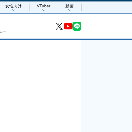
女性向け
VTuber
動画
ュー