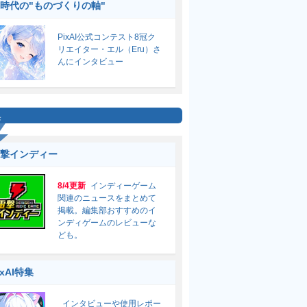
I時代の"ものづくりの軸"
PixAI公式コンテスト8冠ク
リエイター・エル（Eru）さ
んにインタビュー
集
撃インディー
8/4更新
インディーゲーム
関連のニュースをまとめて
掲載。編集部おすすめのイ
ンディゲームのレビューな
ども。
ixAI特集
インタビューや使用レポー