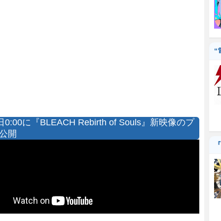
“
日0:00に『BLEACH Rebirth of Souls』新映像のプ
公開
『