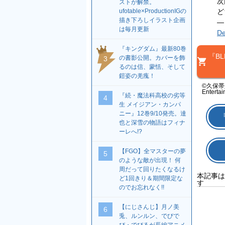
次
ストが解禁。
ど
ufotable×ProductionIGの
描き下ろしイラスト企画
—
は毎月更新
De
『キングダム』最新80巻
『BL
の書影公開。カバーを飾
3
るのは信、蒙恬、そして
鎧姿の羌瘣！
©久保帯
Entertai
『続・魔法科高校の劣等
4
生 メイジアン・カンパ
ニー』12巻9/10発売。達
『
也と深雪の物語はフィナ
ーレへ!?
【FGO】全マスターの夢
5
のような敵が出現！ 何
周だって回りたくなるけ
本記事は
ど1回きり＆期間限定な
す
のでお忘れなく!!
【にじさんじ】月ノ美
6
兎、ルンルン、でびで