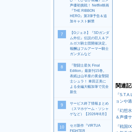
び・でびるが長編アニメ
声優初挑戦！ Netflix映画
『THE RIBBON
HERO』第3弾予告＆追
加キャスト解禁
【Gジェネ】『SDガンダ
7
ム外伝』伝説の巨人＆ア
ルガス騎士団開催決定。
報酬はフルアーマー騎士
ガンダムなど
『聖闘士星矢 Final
8
Edition』最新刊15巻。
表紙は山羊座の黄金聖闘
士シュラ！ 車田正美に
関連記
よる全編大幅加筆で完全
新生
『S.T.
ョンや過
サービス終了情報まとめ
9
（スマホゲーム・ソシャ
『幻想水
ゲなど）【2026年8月】
＆声優サ
セガ新作『VIRTUA
『戦国I
10
FIGHTER