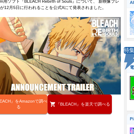
eam用ソフト『BLEACH Rebirth of Souls』について、 新映像プレ
A
が12月5日に行われることを公式Xにて発表されました。
特
電
EACH』をAmazonで調べ
『BLEACH』を楽天で調べる
る
P