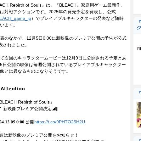
CH Rebirth of Souls』は、『BLEACH』家庭用ゲーム最新作。
は対戦アクションです。2025年の発売予定を発表し、公式
EACH_game_jp
）でプレイアブルキャラクターの発表など随時
『
います。
ジ
のなかで、12月5日0:00に新映像のプレミア公開の予告が公式
表されました。
次回のキャラクタームービーは12月9日に公開される予定とあ
5日公開の映像は毎週公開されているプレイアブルキャラクター
像とは異なるものになりそうです。
𝗔𝘁𝘁𝗲𝗻𝘁𝗶𝗼𝗻
『
LEACH Rebirth of Souls」
|◤ 新映像プレミア公開決定◢||
𝟐𝟒.𝟏𝟐.𝟎𝟓 𝟎:𝟎𝟎 公開
https://t.co/9PHTO25H2U
週は新映像のプレミア公開をお知らせ！