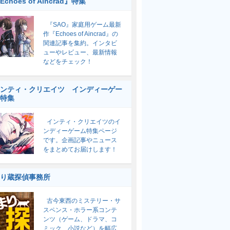
Echoes of Aincrad』特集
『SAO』家庭用ゲーム最新
作『Echoes of Aincrad』の
関連記事を集約。インタビ
ューやレビュー、最新情報
などをチェック！
ンティ・クリエイツ インディーゲー
特集
インティ・クリエイツのイ
ンディーゲーム特集ページ
です。企画記事やニュース
をまとめてお届けします！
り蔵探偵事務所
古今東西のミステリー・サ
スペンス・ホラー系コンテ
ンツ（ゲーム、ドラマ、コ
ミック、小説など）を幅広