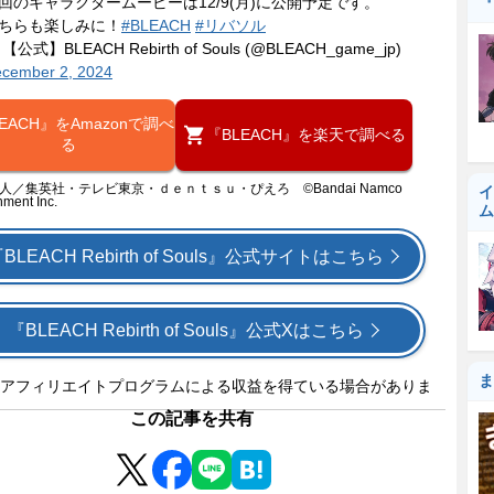
回のキャラクタームービーは12/9(月)に公開予定です。
『
ちらも楽しみに！
#BLEACH
#リバソル
 【公式】BLEACH Rebirth of Souls (@BLEACH_game_jp)
cember 2, 2024
EACH』をAmazonで調べ
『BLEACH』を楽天で調べる
る
人／集英社・テレビ東京・ｄｅｎｔｓｕ・ぴえろ ©Bandai Namco
イ
nment Inc.
ム
BLEACH Rebirth of Souls』公式サイトはこちら
『BLEACH Rebirth of Souls』公式Xはこちら
ま
アフィリエイトプログラムによる収益を得ている場合がありま
この記事を共有