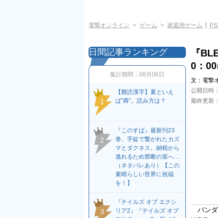
電撃オンライン
ゲーム
家庭用ゲーム
PS
日間記事ランキング
『BLE
0：0
集計期間：
08月06日
文：
電撃
公開日時
【難読漢字】夏といえ
ば“蕣”。読み方は？
最終更新
1
『このすば』最新刊23
巻。手錠で繋がれたカズ
2
マとダクネス。納税から
逃れるため禁断の策へ…
（ネタバレあり）【この
素晴らしい世界に祝福
を！】
『テイルズ オブ エクシ
バンダイナ
リア2』『テイルズ オブ
3