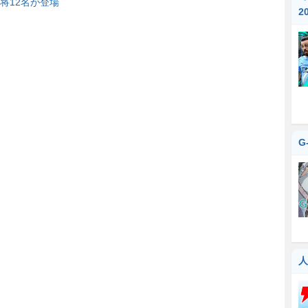
『
将12名が登場
2
G
人