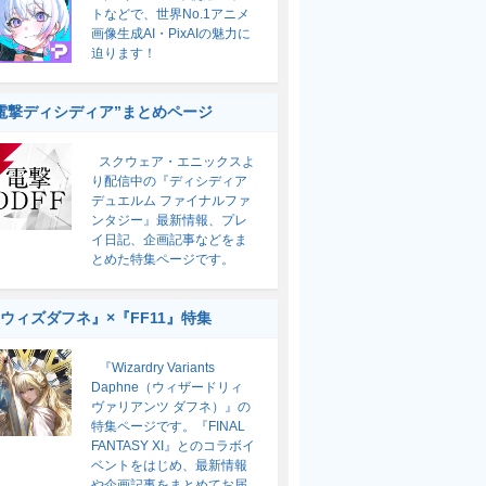
トなどで、世界No.1アニメ
画像生成AI・PixAIの魅力に
迫ります！
電撃ディシディア”まとめページ
スクウェア・エニックスよ
り配信中の『ディシディア
デュエルム ファイナルファ
ンタジー』最新情報、プレ
イ日記、企画記事などをま
とめた特集ページです。
ウィズダフネ』×『FF11』特集
『Wizardry Variants
Daphne（ウィザードリィ
ヴァリアンツ ダフネ）』の
特集ページです。『FINAL
FANTASY XI』とのコラボイ
ベントをはじめ、最新情報
や企画記事をまとめてお届