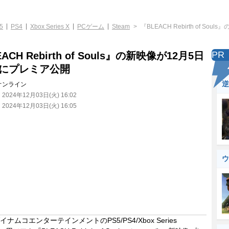
5
PS4
Xbox Series X
PCゲーム
Steam
『BLEACH Rebirth of S
PR
ACH Rebirth of Souls』の新映像が12月5日
0にプレミア公開
逆
オンライン
：
2024年12月03日(火) 16:02
：
2024年12月03日(火) 16:05
ウ
ムコエンターテインメントのPS5/PS4/Xbox Series