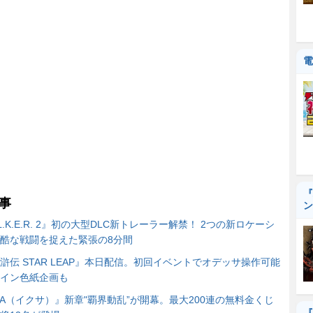
電
『
事
ン
A.L.K.E.R. 2』初の大型DLC新トレーラー解禁！ 2つの新ロケーシ
酷な戦闘を捉えた緊張の8分間
滸伝 STAR LEAP』本日配信。初回イベントでオデッサ操作可能
イン色紙企画も
XA（イクサ）』新章"覇界動乱”が開幕。最大200連の無料金くじ