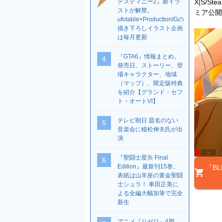
デスティニー2』新イラ
X|S/St
ストが解禁。
ミア公開
ufotable×ProductionIGの
描き下ろしイラスト企画
は毎月更新
『GTA6』情報まとめ。
4
発売日、ストーリー、登
場キャラクター、地域
（マップ）、限定版特典
を紹介【グランド・セフ
ト・オートVI】
テレビ朝日 題名のない
5
音楽会に植松伸夫氏が出
演
『聖闘士星矢 Final
6
Edition』最新刊15巻。
『BL
表紙は山羊座の黄金聖闘
士シュラ！ 車田正美に
よる全編大幅加筆で完全
新生
アニメ『リゼロ』4期