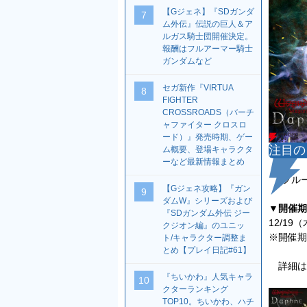
【Gジェネ】『SDガンダ
7
ム外伝』伝説の巨人＆ア
ルガス騎士団開催決定。
報酬はフルアーマー騎士
ガンダムなど
セガ新作『VIRTUA
8
FIGHTER
CROSSROADS（バーチ
ャファイター クロスロ
ード）』発売時期、ゲー
注目の
ム概要、登場キャラクタ
ーなど最新情報まとめ
“フルー
【Gジェネ攻略】『ガン
9
ダムW』シリーズおよび
▼開催期
『SDガンダム外伝 ジー
12/19
クジオン編』のユニッ
※開催期
ト/キャラクター調整ま
とめ【プレイ日記#61】
詳細は
『ちいかわ』人気キャラ
10
クターランキング
TOP10。ちいかわ、ハチ