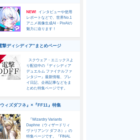
NEW!
インタビューや使用
レポートなどで、世界No.1
アニメ画像生成AI・PixAIの
魅力に迫ります！
電撃ディシディア”まとめページ
スクウェア・エニックスよ
り配信中の『ディシディア
デュエルム ファイナルファ
ンタジー』最新情報、プレ
イ日記、企画記事などをま
とめた特集ページです。
ウィズダフネ』×『FF11』特集
『Wizardry Variants
Daphne（ウィザードリィ
ヴァリアンツ ダフネ）』の
特集ページです。『FINAL