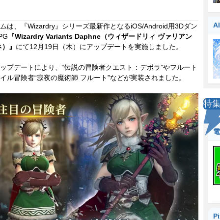
A
、『Wizardry』シリーズ最新作となるiOS/Android用3Dダン
PG
『Wizardry Variants Daphne（ウィザードリィ ヴァリアン
ネ）』
にて12月19日（木）にアップデートを実施しました。
プデートにより、“伝説の冒険者クエスト：デボラ”やフルート
イル冒険者“寂夜の魔術師 フルート”などが実装されました。
特
電
P