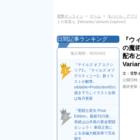
電撃オンライン
ゲーム
モバイル・アプリ
トの実装も【Wizardry Variants Daphne】
日間記事ランキング
『ウ
の魔
集計期間：
08月04日
配布と
Varia
『テイルズ オブ エクシ
リア2』『テイルズ オブ
1
文：
電撃
デスティニー2』新イラ
公開日時
ストが解禁。
最終更新
ufotable×ProductionIGの
描き下ろしイラスト企画
は毎月更新
『聖闘士星矢 Final
Edition』最新刊15巻。
2
表紙は山羊座の黄金聖闘
士シュラ！ 車田正美に
よる全編大幅加筆で完全
新生