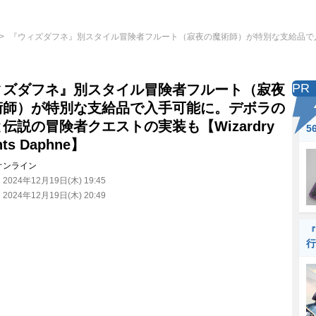
『ウィズダフネ』別スタイル冒険者フルート（寂夜の魔術師）が特別な支給品で
PR
ィズダフネ』別スタイル冒険者フルート（寂夜
術師）が特別な支給品で入手可能に。デボラの
伝説の冒険者クエストの実装も【Wizardry
5
nts Daphne】
オンライン
：
2024年12月19日(木) 19:45
：
2024年12月19日(木) 20:49
『
行