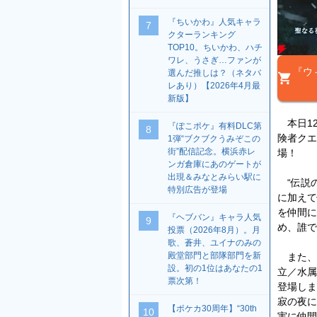
『ちいかわ』人気キャラ
7
クターランキング
TOP10。ちいかわ、ハチ
ワレ、うさぎ…ファンが
『ウ
選んだ推しは？（ネタバ
レあり）【2026年4月最
新版】
本日12
『ぽこポケ』有料DLC第
8
険者クエ
1弾“ブクブクうみぞこの
街”配信記念。横浜赤レ
場！
ンガ倉庫にあのゲートが
出現＆みなとみらい駅に
“伝説の
特別広告が登場
に加えて
を仲間に
『ヘブバン』キャラ人気
9
め、誰で
投票（2026年8月）。月
歌、蒼井、ユイナのみの
殿堂部門と部隊部門を新
また、“
設。初の1位はあなたの1
立／水属
票次第！
登場しま
寂の夜に
【ポケカ30周年】“30th
10
実に仲間