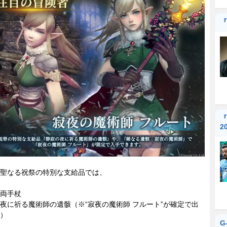
『
『
2
聖なる祝祭の特別な支給品では、
両手杖
夜に祈る魔術師の遺骸（※“寂夜の魔術師 フルート”が確定で出
）
G