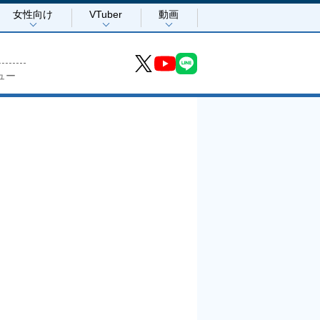
女性向け
VTuber
動画
ュー