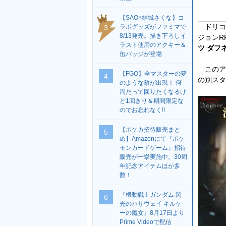
【SAO×結城さくな】コ
ドリコムは
ラボグッズがファミマで
3
8/13発売。描き下ろしイ
ジョンR
ラスト使用のアクキー＆
ツ ダフ
缶バッジが登場
このアッ
【FGO】全マスターの夢
4
の別スタ
のような敵が出現！ 何
周だって回りたくなるけ
ど1回きり＆期間限定な
のでお忘れなく!!
【ポケカ招待販売まと
5
め】Amazonにて『ポケ
モンカードゲーム』招待
販売が一挙実施中。30周
年記念アイテムほか多
数！
『機動戦士ガンダム 閃
6
光のハサウェイ キルケ
ーの魔女』8月17日より
Prime Videoで配信