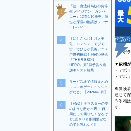
『続・魔法科高校の劣等
生 メイジアン・カンパ
3
ニー』12巻9/10発売。達
也と深雪の物語はフィナ
ーレへ!?
伝説の
【にじさんじ】月ノ美
4
兎、ルンルン、でびで
び・でびるが長編アニメ
デボラ
声優初挑戦！ Netflix映画
『THE RIBBON
▼依頼が
HERO』第3弾予告＆追
・デボラ
加キャスト解禁
・デボラ
サービス終了情報まとめ
5
（スマホゲーム・ソシャ
※冒険者
ゲなど）【2026年8月】
通じて深
※依頼は
【FGO】全マスターの夢
6
す。
のような敵が出現！ 何
周だって回りたくなるけ
ど1回きり＆期間限定な
のでお忘れなく!!