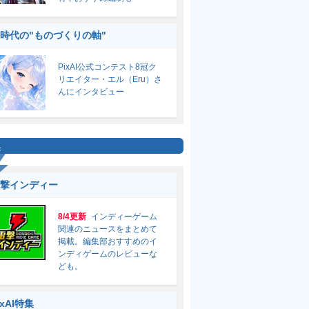
I時代の"ものづくりの軸"
PixAI公式コンテスト8冠ク
リエイター・エル（Eru）さ
んにインタビュー
集
撃インディー
8/4更新
インディーゲーム
関連のニュースをまとめて
掲載。編集部おすすめのイ
ンディゲームのレビューな
ども。
ixAI特集