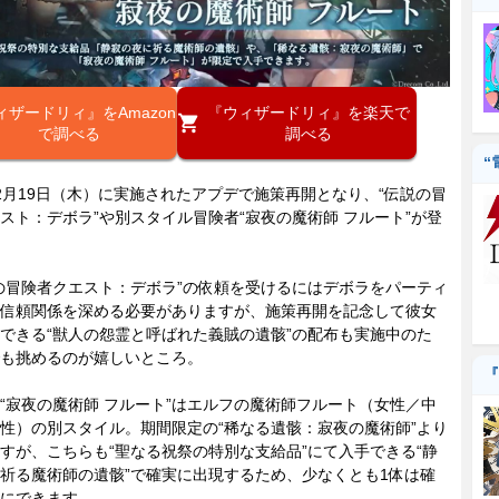
ィザードリィ』をAmazon
『ウィザードリィ』を楽天で
で調べる
調べる
“
月19日（木）に実施されたアプデで施策再開となり、“伝説の冒
スト：デボラ”や別スタイル冒険者“寂夜の魔術師 フルート”が登
冒険者クエスト：デボラ”の依頼を受けるにはデボラをパーティ
信頼関係を深める必要がありますが、施策再開を記念して彼女
できる“獣人の怨霊と呼ばれた義賊の遺骸”の配布も実施中のた
も挑めるのが嬉しいところ。
『
寂夜の魔術師 フルート”はエルフの魔術師フルート（女性／中
性）の別スタイル。期間限定の“稀なる遺骸：寂夜の魔術師”より
すが、こちらも“聖なる祝祭の特別な支給品”にて入手できる“静
祈る魔術師の遺骸”で確実に出現するため、少なくとも1体は確
にできます。