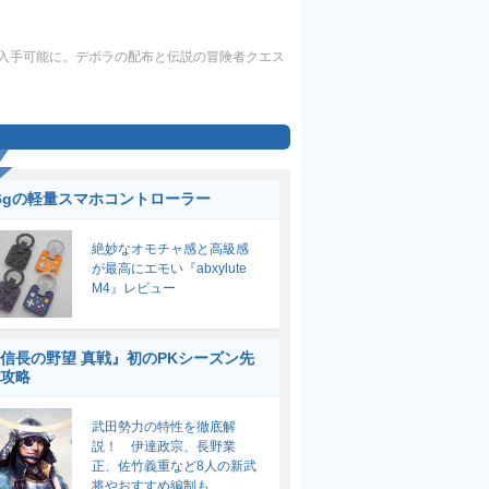
入手可能に。デボラの配布と伝説の冒険者クエス
6gの軽量スマホコントローラー
絶妙なオモチャ感と高級感
が最高にエモい『abxylute
M4』レビュー
信長の野望 真戦』初のPKシーズン先
攻略
武田勢力の特性を徹底解
説！ 伊達政宗、長野業
正、佐竹義重など8人の新武
将やおすすめ編制も