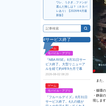
ワレ、うさぎ…ファンが
選んだ推しは？（ネタバ
レあり）【2026年4月最
新版】
#サービス終了
ゲーム
モバイル・アプリ
『NBA RISE』8月31日サー
ビス終了。大型リニューア
ルを経て約4年9カ月で幕
2026-08-02 08:20
また、
ゲーム
・循環の
モバイル・アプリ
・静寂の
『フルールデイズ』8月31日
現します
サービス終了。4人の彼が