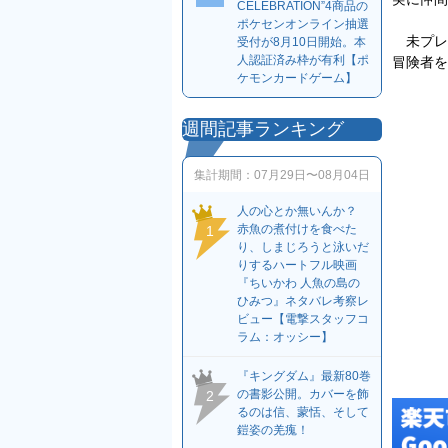
CELEBRATION”4商品の
ポケセンオンライン抽選
未プレ
受付が8月10日開始。本
人認証済み枠が有利【ポ
冒険者を
ケモンカードゲーム】
週間記事ランキング
集計期間：
07月29日〜08月04日
人の心とか無いんか？
赤魚の煮付けを食べた
1
り、しまじろうと泳いだ
りするハートフル映画
『ちいかわ 人魚の島の
ひみつ』ネタバレ考察レ
ビュー【電撃スタッフコ
ラム：オッシー】
『キングダム』最新80巻
の書影公開。カバーを飾
2
るのは信、蒙恬、そして
鎧姿の羌瘣！