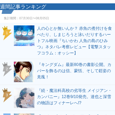
週間記事ランキング
集計期間：
07月30日〜08月05日
人の心とか無いんか？ 赤魚の煮付けを食
1
べたり、しまじろうと泳いだりするハー
トフル映画『ちいかわ 人魚の島のひみ
つ』ネタバレ考察レビュー【電撃スタッ
フコラム：オッシー】
『キングダム』最新80巻の書影公開。カ
2
バーを飾るのは信、蒙恬、そして鎧姿の
羌瘣！
『続・魔法科高校の劣等生 メイジアン・
3
カンパニー』12巻9/10発売。達也と深雪
の物語はフィナーレへ!?