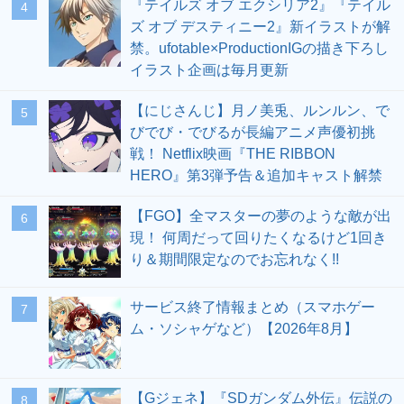
『テイルズ オブ エクシリア2』『テイル
4
ズ オブ デスティニー2』新イラストが解
禁。ufotable×ProductionIGの描き下ろし
イラスト企画は毎月更新
【にじさんじ】月ノ美兎、ルンルン、で
5
びでび・でびるが長編アニメ声優初挑
戦！ Netflix映画『THE RIBBON
HERO』第3弾予告＆追加キャスト解禁
【FGO】全マスターの夢のような敵が出
6
現！ 何周だって回りたくなるけど1回き
り＆期間限定なのでお忘れなく!!
サービス終了情報まとめ（スマホゲー
7
ム・ソシャゲなど）【2026年8月】
【Gジェネ】『SDガンダム外伝』伝説の
8