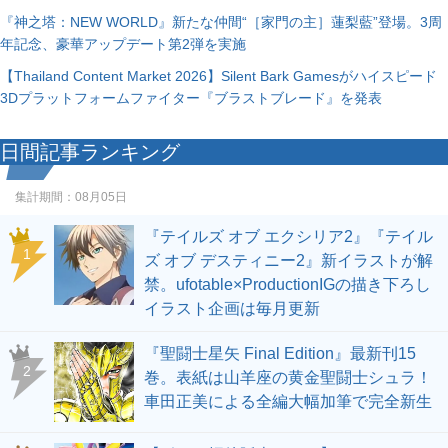
『神之塔：NEW WORLD』新たな仲間“［家門の主］蓮梨藍”登場。3周
年記念、豪華アップデート第2弾を実施
【Thailand Content Market 2026】Silent Bark Gamesがハイスピード
3Dプラットフォームファイター『ブラストブレード』を発表
日間記事ランキング
集計期間：
08月05日
『テイルズ オブ エクシリア2』『テイル
1
ズ オブ デスティニー2』新イラストが解
禁。ufotable×ProductionIGの描き下ろし
イラスト企画は毎月更新
『聖闘士星矢 Final Edition』最新刊15
2
巻。表紙は山羊座の黄金聖闘士シュラ！
車田正美による全編大幅加筆で完全新生