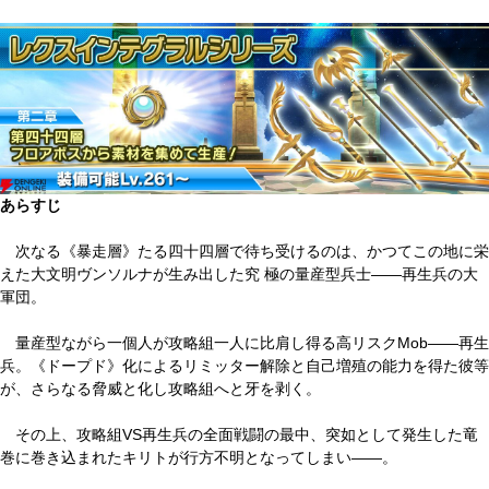
あらすじ
次なる《暴走層》たる四十四層で待ち受けるのは、かつてこの地に栄
えた大文明ヴンソルナが生み出した究 極の量産型兵士――再生兵の大
軍団。
量産型ながら一個人が攻略組一人に比肩し得る高リスクMob――再生
兵。《ドープド》化によるリミッター解除と自己増殖の能力を得た彼等
が、さらなる脅威と化し攻略組へと牙を剥く。
その上、攻略組VS再生兵の全面戦闘の最中、突如として発生した竜
巻に巻き込まれたキリトが行方不明となってしまい――。