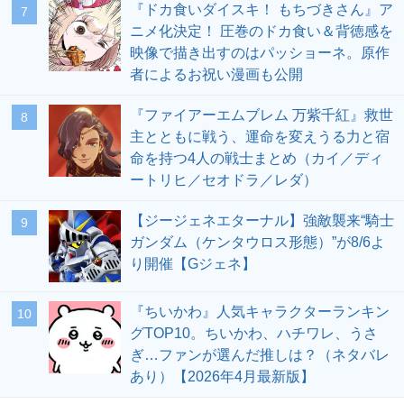
『ドカ食いダイスキ！ もちづきさん』ア
7
ニメ化決定！ 圧巻のドカ食い＆背徳感を
映像で描き出すのはパッショーネ。原作
者によるお祝い漫画も公開
『ファイアーエムブレム 万紫千紅』救世
8
主とともに戦う、運命を変えうる力と宿
命を持つ4人の戦士まとめ（カイ／ディ
ートリヒ／セオドラ／レダ）
【ジージェネエターナル】強敵襲来“騎士
9
ガンダム（ケンタウロス形態）”が8/6よ
り開催【Gジェネ】
『ちいかわ』人気キャラクターランキン
10
グTOP10。ちいかわ、ハチワレ、うさ
ぎ…ファンが選んだ推しは？（ネタバレ
あり）【2026年4月最新版】