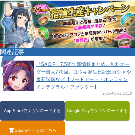
関連記事
『SAOIF』7.5周年新情報まとめ。無料オー
ダー最大770回、ユウキ誕生日記念ガシャや
最新階層など【ソードアート・オンライン
インテグラル・ファクター】
2025-05-22 22:18
App Storeでダウンロードする
Google Playでダウンロードする
Steamページはこちら