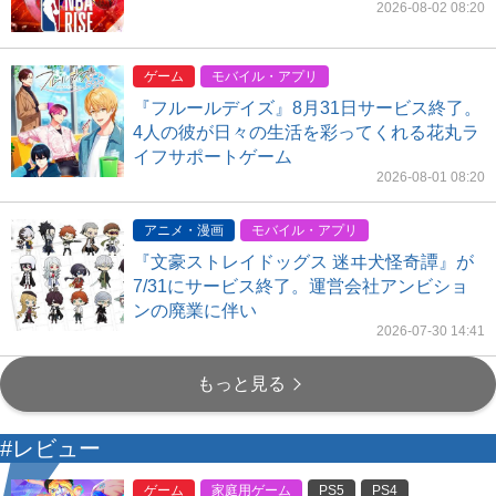
2026-08-02 08:20
ゲーム
モバイル・アプリ
『フルールデイズ』8月31日サービス終了。
4人の彼が日々の生活を彩ってくれる花丸ラ
イフサポートゲーム
2026-08-01 08:20
アニメ・漫画
モバイル・アプリ
『文豪ストレイドッグス 迷ヰ犬怪奇譚』が
7/31にサービス終了。運営会社アンビショ
ンの廃業に伴い
2026-07-30 14:41
もっと見る
#レビュー
ゲーム
家庭用ゲーム
PS5
PS4