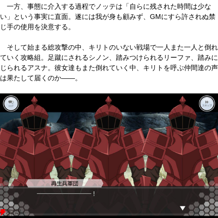
一方、事態に介入する過程でノッテは「自らに残された時間は少な
い」という事実に直面。遂には我が身も顧みず、GMにすら許されぬ禁
じ手の使用を決意する。
そして始まる総攻撃の中、キリトのいない戦場で一人また一人と倒れ
ていく攻略組。足蹴にされるシノン、踏みつけられるリーファ、踏みに
じられるアスナ。彼女達もまた倒れていく中、キリトを呼ぶ仲間達の声
は果たして届くのか――。