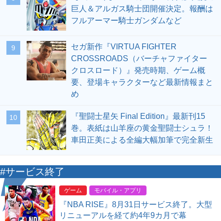
巨人＆アルガス騎士団開催決定。報酬は
フルアーマー騎士ガンダムなど
セガ新作『VIRTUA FIGHTER
9
CROSSROADS（バーチャファイター
クロスロード）』発売時期、ゲーム概
要、登場キャラクターなど最新情報まと
め
『聖闘士星矢 Final Edition』最新刊15
10
巻。表紙は山羊座の黄金聖闘士シュラ！
車田正美による全編大幅加筆で完全新生
#サービス終了
ゲーム
モバイル・アプリ
『NBA RISE』8月31日サービス終了。大型
リニューアルを経て約4年9カ月で幕