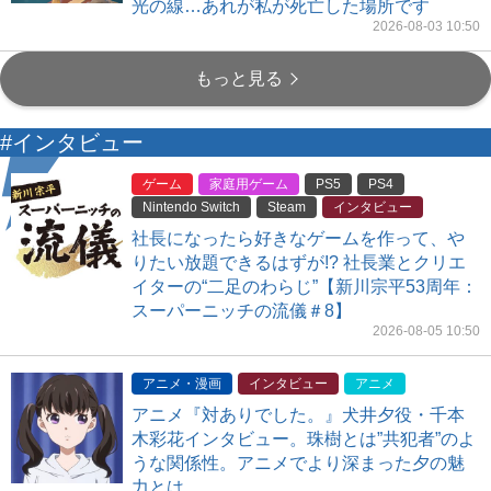
光の線…あれが私が死亡した場所です
2026-08-03 10:50
もっと見る
#インタビュー
ゲーム
家庭用ゲーム
PS5
PS4
Nintendo Switch
Steam
インタビュー
社長になったら好きなゲームを作って、や
りたい放題できるはずが!? 社長業とクリエ
イターの“二足のわらじ”【新川宗平53周年：
スーパーニッチの流儀＃8】
2026-08-05 10:50
アニメ・漫画
インタビュー
アニメ
アニメ『対ありでした。』犬井夕役・千本
木彩花インタビュー。珠樹とは”共犯者”のよ
うな関係性。アニメでより深まった夕の魅
力とは