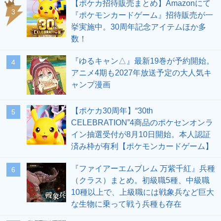
【ポケカ招待販売まとめ】Amazonにて
3
『ポケモンカードゲーム』招待販売が一
挙実施中。30周年記念アイテムほか多
数！
『ゆるキャン△』最新19巻が予約開始。
4
アニメ4期も2027年放送予定の大人気キ
ャンプ漫画
【ポケカ30周年】“30th
5
CELEBRATION”4商品のポケセンオンラ
イン抽選受付が8月10日開始。本人認証
済み枠が有利【ポケモンカードゲーム】
『ファイアーエムブレム 万紫千紅』兵種
6
（クラス）まとめ。初級職5種、中級職
10種以上で、上級職には戦象兵など巨大
な生物に乗って戦う兵種も存在