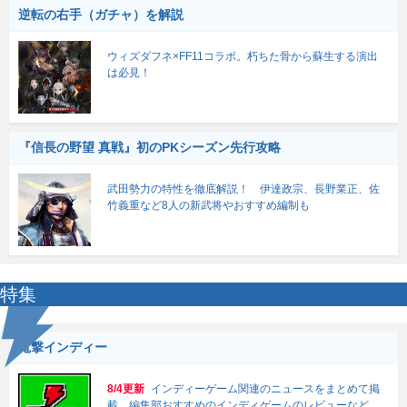
逆転の右手（ガチャ）を解説
ウィズダフネ×FF11コラボ。朽ちた骨から蘇生する演出
は必見！
『信長の野望 真戦』初のPKシーズン先行攻略
武田勢力の特性を徹底解説！ 伊達政宗、長野業正、佐
竹義重など8人の新武将やおすすめ編制も
特集
電撃インディー
8/4更新
インディーゲーム関連のニュースをまとめて掲
載。編集部おすすめのインディゲームのレビューなど