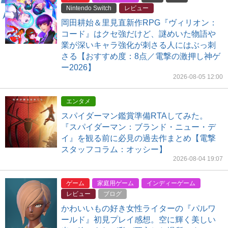
Nintendo Switch
レビュー
岡田耕始＆里見直新作RPG『ヴィリオン：
コード』はクセ強だけど、謎めいた物語や
業が深いキャラ強化が刺さる人にはぶっ刺
さる【おすすめ度：8点／電撃の激押し神ゲ
ー2026】
2026-08-05 12:00
エンタメ
スパイダーマン鑑賞準備RTAしてみた。
『スパイダーマン：ブランド・ニュー・デ
イ』を観る前に必見の過去作まとめ【電撃
スタッフコラム：オッシー】
2026-08-04 19:07
ゲーム
家庭用ゲーム
インディーゲーム
レビュー
ブログ
かわいいもの好き女性ライターの『パルワ
ールド』初見プレイ感想。空に輝く美しい