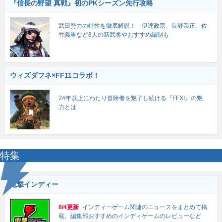
『信長の野望 真戦』初のPKシーズン先行攻略
武田勢力の特性を徹底解説！ 伊達政宗、長野業正、佐
竹義重など8人の新武将やおすすめ編制も
ウィズダフネ×FF11コラボ！
24年以上にわたり冒険者を魅了し続ける『FFXI』の魅
力とは
特集
電撃インディー
8/4更新
インディーゲーム関連のニュースをまとめて掲
載。編集部おすすめのインディゲームのレビューなど