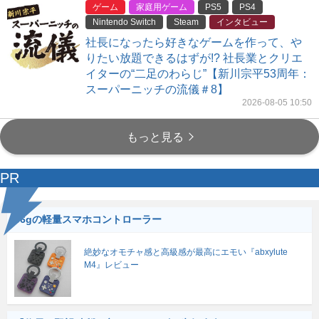
ゲーム
家庭用ゲーム
PS5
PS4
Nintendo Switch
Steam
インタビュー
社長になったら好きなゲームを作って、や
りたい放題できるはずが!? 社長業とクリエ
イターの“二足のわらじ”【新川宗平53周年：
スーパーニッチの流儀＃8】
2026-08-05 10:50
もっと見る
PR
56gの軽量スマホコントローラー
絶妙なオモチャ感と高級感が最高にエモい『abxylute
M4』レビュー