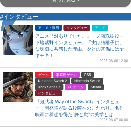
#インタビュー
アニメ・漫画
インタビュー
アニメ
アニメ『対ありでした。』一ノ瀬珠樹役・
下地紫野インタビュー。「実は結構子供」
な珠樹に共感した理由。夕との関係にはヤ
キモキ！
2026-08-08 12:00
ゲーム
家庭用ゲーム
PS5
Nintendo Switch 2
Nintendo Switch
Xbox Series X
PCゲーム
Steam
インタビュー
『鬼武者 Way of the Sword』インタビュ
ー：開発陣が語る殺陣へのこだわり。名作
映画に着想を得た"静と動”の美学とは
2026-08-07 00:00