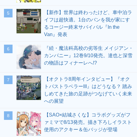
【新作】世界は終わったけど、車中泊ラ
5
イフは超快適。1台のバンを我が家にす
るコージー終末サバイバル『In the
Van』発表
『続・魔法科高校の劣等生 メイジアン・
6
カンパニー』12巻9/10発売。達也と深雪
の物語はフィナーレへ!?
【オクトラ8周年インタビュー】『オク
7
トパストラベラーIII』はどうなる？ 踏み
しめてきた旅の足跡がつなげていく未来
への展望
【SAO×結城さくな】コラボグッズがフ
8
ァミマで8/13発売。描き下ろしイラスト
使用のアクキー＆缶バッジが登場