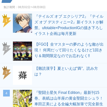
集計期間：
08月02日〜08月08日
『テイルズ オブ エクシリア2』『テイル
1
ズ オブ デスティニー2』新イラストが解
禁。ufotable×ProductionIGの描き下ろし
イラスト企画は毎月更新
【FGO】全マスターの夢のような敵が出
2
現！ 何周だって回りたくなるけど1回き
り＆期間限定なのでお忘れなく!!
【難読漢字】夏といえば“蕣”。読み方
3
は？
『聖闘士星矢 Final Edition』最新刊15
4
巻。表紙は山羊座の黄金聖闘士シュラ！
車田正美による全編大幅加筆で完全新生