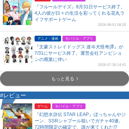
『フルールデイズ』8月31日サービス終了。
4人の彼が日々の生活を彩ってくれる花丸ラ
イフサポートゲーム
2026-08-01 08:20
アニメ・漫画
モバイル・アプリ
『文豪ストレイドッグス 迷ヰ犬怪奇譚』が
7/31にサービス終了。運営会社アンビショ
ンの廃業に伴い
2026-07-30 14:41
もっと見る
#レビュー
ゲーム
モバイル・アプリ
『幻想水滸伝 STAR LEAP』ぼっちゃんやジ
ーン、SSRシャプール狙いでガチャ40連。
72時間限定の確定で、誰が来てくれた!?