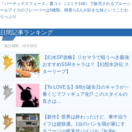
『バーテックスフォース』夏コミ（コミケ108）で販売されるブルーシ
ールアイスのフレーバーは5種類。晴香ら5人が好きな味というこだわ
りっぷり
日間記事ランキング
集計期間：
08月08日
【幻水SP攻略】リセマラで狙うべき最強
1
おすすめSSRキャラは？【幻想水滸伝 ス
ターリープ】
【To LOVEる】8/8が誕生日のキャラが一
2
番くじでフィギュア化!? このスタイルの
良さは…
【新作】世界は終わったけど、車中泊ラ
3
イフは超快適。1台のバンを我が家にす
るコージー終末サバイバル『In the