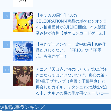
【ポケカ30周年】“30th
8
CELEBRATION”4商品のポケセンオンラ
イン抽選受付が8月10日開始。本人認証
済み枠が有利【ポケモンカードゲーム】
【泣きゲーアンケート途中結果】Key作
9
品だけじゃない、『FF10』や『FF零
式』も泣きゲー！
アニメ『天は赤い河のほとり』第6話“好
10
きになってはいけないひと”。腹心の弟・
第4皇子ザナンザ（声優：千葉翔也）と
再会したカイル。ミタンニとの決戦が迫
る中、ナキアの魔の手が再びユーリに──
週間記事ランキング