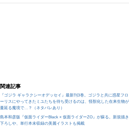
関連記事
『ゴジラ ギャラクシーオデッセイ』最新刊3巻。ゴジラと共に惑星フロ
ーリスにやってきたミユたちを待ち受けるのは、怪獣化した在来生物が
蔓延る魔境で…？（ネタバレあり）
島本和彦版『仮面ライダーBlack × 仮面ライダーZO』が蘇る。新規描き
下ろしや、単行本未収録の美麗イラストも掲載