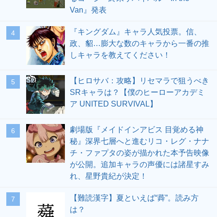
Van』発表
『キングダム』キャラ人気投票。信、
4
政、貂…膨大な数のキャラから一番の推
しキャラを教えてください！
【ヒロサバ：攻略】リセマラで狙うべき
5
SRキャラは？【僕のヒーローアカデミ
ア UNITED SURVIVAL】
劇場版『メイドインアビス 目覚める神
6
秘』深界七層へと進むリコ・レグ・ナナ
チ・ファプタの姿が描かれた本予告映像
が公開。追加キャラの声優には諸星すみ
れ、星野貴紀が決定！
【難読漢字】夏といえば“蕣”。読み方
7
は？