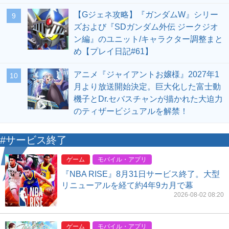
【Gジェネ攻略】『ガンダムW』シリー
9
ズおよび『SDガンダム外伝 ジークジオ
ン編』のユニット/キャラクター調整まと
め【プレイ日記#61】
アニメ『ジャイアントお嬢様』2027年1
10
月より放送開始決定。巨大化した富士動
機子とDr.セバスチャンが描かれた大迫力
のティザービジュアルを解禁！
#サービス終了
ゲーム
モバイル・アプリ
『NBA RISE』8月31日サービス終了。大型
リニューアルを経て約4年9カ月で幕
2026-08-02 08:20
ゲーム
モバイル・アプリ