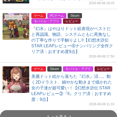
2026-08-08 18:25
ゲーム
PCゲーム
Steam
モバイル・アプリ
レビュー
『幻水』はやはりドット絵表現がベストだ
と再認識。物語、システムともに死角なし
の丁寧な作りで手触りよし!!【幻想水滸伝
STAR LEAPレビュー④ナンバリング全作ク
リア済：おすすめ度9点】
2026-08-08 17:50
ゲーム
Steam
モバイル・アプリ
レビュー
美麗ドット絵から落ちた『幻水』沼…。動
く2Dイラスト、細やかな動きまで描かれた
女の子達が超可愛い！【幻想水滸伝 STAR
LEAPレビュー③『II』クリア済：おすすめ
度：9点】
2026-08-08 11:10
もっと見る