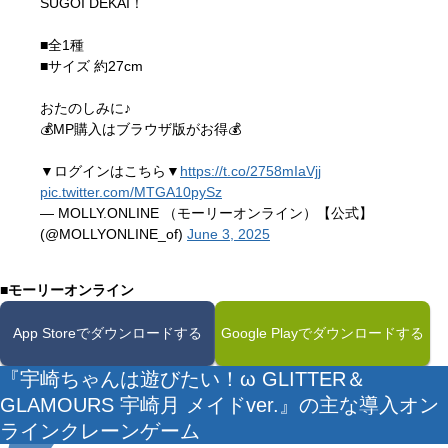
SUGOI DEKAI！
■全1種
■サイズ 約27cm
おたのしみに♪
💰MP購入はブラウザ版がお得💰
▼ログインはこちら▼
https://t.co/2758mIaVjj
pic.twitter.com/MTGA10pySz
— MOLLY.ONLINE （モーリーオンライン）【公式】
(@MOLLYONLINE_of)
June 3, 2025
■モーリーオンライン
App Storeでダウンロードする
Google Playでダウンロードする
『宇崎ちゃんは遊びたい！ω GLITTER＆
GLAMOURS 宇崎月 メイドver.』の主な導入オン
ラインクレーンゲーム