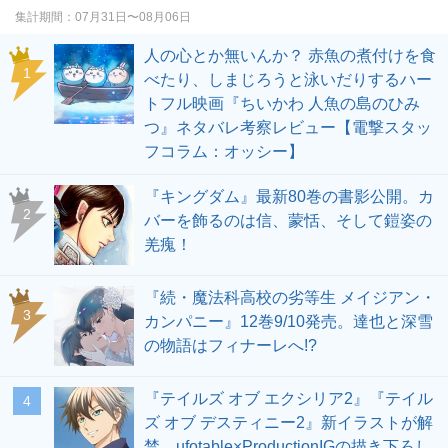
集計期間：
07月31日〜08月06日
人の心とか無いんか？ 赤魚の煮付けを食
1
べたり、しまじろうと泳いだりするハー
トフル映画『ちいかわ 人魚の島のひみ
つ』ネタバレ考察レビュー【電撃スタッ
フコラム：オッシー】
『キングダム』最新80巻の書影公開。カ
2
バーを飾るのは信、蒙恬、そして鎧姿の
羌瘣！
『続・魔法科高校の劣等生 メイジアン・
3
カンパニー』12巻9/10発売。達也と深雪
の物語はフィナーレへ!?
『テイルズ オブ エクシリア2』『テイル
4
ズ オブ デスティニー2』新イラストが解
禁。ufotable×ProductionIGの描き下ろし