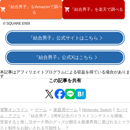
『結合男子』をAmazonで調べ
『結合男子』を楽天で調べる
る
© SQUARE ENIX
『結合男子』公式サイトはこちら
『結合男子』公式Xはこちら
本記事はアフィリエイトプログラムによる収益を得ている場合がありま
す
この記事を共有
電撃オンライン
ゲーム
家庭用ゲーム
Nintendo Switch
モバイ
ル・アプリ
『結合男子』2周年記念のイラストコンテストを開催。
受賞すると推し活ポーチ用のグッズが贈呈＆最優秀賞に選ばれるとイラ
スト制作をお願いされる可能性も…？