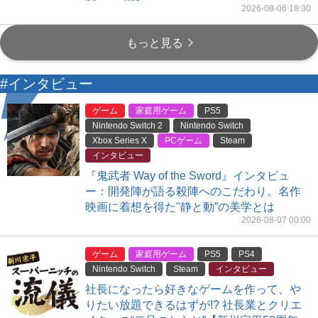
2026-08-06 18:30
もっと見る
#インタビュー
ゲーム
家庭用ゲーム
PS5
Nintendo Switch 2
Nintendo Switch
Xbox Series X
PCゲーム
Steam
インタビュー
『鬼武者 Way of the Sword』インタビュ
ー：開発陣が語る殺陣へのこだわり。名作
映画に着想を得た"静と動”の美学とは
2026-08-07 00:00
ゲーム
家庭用ゲーム
PS5
PS4
Nintendo Switch
Steam
インタビュー
社長になったら好きなゲームを作って、や
りたい放題できるはずが!? 社長業とクリエ