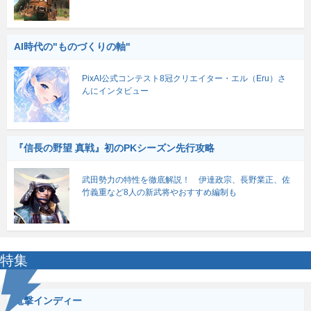
AI時代の"ものづくりの軸"
PixAI公式コンテスト8冠クリエイター・エル（Eru）さ
んにインタビュー
『信長の野望 真戦』初のPKシーズン先行攻略
武田勢力の特性を徹底解説！ 伊達政宗、長野業正、佐
竹義重など8人の新武将やおすすめ編制も
特集
電撃インディー