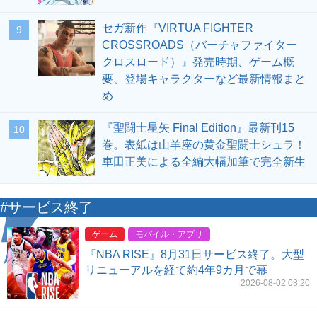
セガ新作『VIRTUA FIGHTER
9
CROSSROADS（バーチャファイター
クロスロード）』発売時期、ゲーム概
要、登場キャラクターなど最新情報まと
め
『聖闘士星矢 Final Edition』最新刊15
10
巻。表紙は山羊座の黄金聖闘士シュラ！
車田正美による全編大幅加筆で完全新生
#サービス終了
ゲーム
モバイル・アプリ
『NBA RISE』8月31日サービス終了。大型
リニューアルを経て約4年9カ月で幕
2026-08-02 08:20