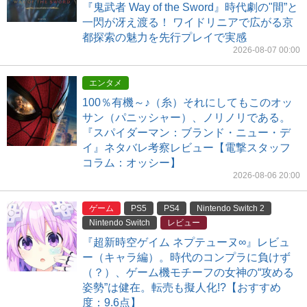
『鬼武者 Way of the Sword』時代劇の"間”と
一閃が冴え渡る！ ワイドリニアで広がる京
都探索の魅力を先行プレイで実感
2026-08-07 00:00
エンタメ
100％有機～♪（糸）それにしてもこのオッ
サン（パニッシャー）、ノリノリである。
『スパイダーマン：ブランド・ニュー・デ
イ』ネタバレ考察レビュー【電撃スタッフ
コラム：オッシー】
2026-08-06 20:00
ゲーム
PS5
PS4
Nintendo Switch 2
Nintendo Switch
レビュー
『超新時空ゲイム ネプテューヌ∞』レビュ
ー（キャラ編）。時代のコンプラに負けず
（？）、ゲーム機モチーフの女神の“攻める
姿勢”は健在。転売も擬人化!?【おすすめ
度：9.6点】