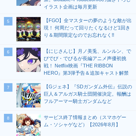
イラスト企画は毎月更新
【FGO】全マスターの夢のような敵が出
5
現！ 何周だって回りたくなるけど1回き
り＆期間限定なのでお忘れなく!!
【にじさんじ】月ノ美兎、ルンルン、で
6
びでび・でびるが長編アニメ声優初挑
戦！ Netflix映画『THE RIBBON
HERO』第3弾予告＆追加キャスト解禁
【Gジェネ】『SDガンダム外伝』伝説の
7
巨人＆アルガス騎士団開催決定。報酬は
フルアーマー騎士ガンダムなど
サービス終了情報まとめ（スマホゲー
8
ム・ソシャゲなど）【2026年8月】