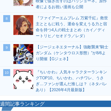
映像で描き出すのはパッショーネ。原作
者によるお祝い漫画も公開
『ファイアーエムブレム 万紫千紅』救世
8
主とともに戦う、運命を変えうる力と宿
命を持つ4人の戦士まとめ（カイ／ディ
ートリヒ／セオドラ／レダ）
【ジージェネエターナル】強敵襲来“騎士
9
ガンダム（ケンタウロス形態）”が8/6よ
り開催【Gジェネ】
『ちいかわ』人気キャラクターランキン
10
グTOP10。ちいかわ、ハチワレ、うさ
ぎ…ファンが選んだ推しは？（ネタバレ
あり）【2026年4月最新版】
週間記事ランキング