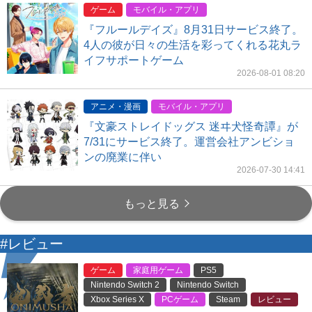
ゲーム
モバイル・アプリ
『フルールデイズ』8月31日サービス終了。
4人の彼が日々の生活を彩ってくれる花丸ラ
イフサポートゲーム
2026-08-01 08:20
アニメ・漫画
モバイル・アプリ
『文豪ストレイドッグス 迷ヰ犬怪奇譚』が
7/31にサービス終了。運営会社アンビショ
ンの廃業に伴い
2026-07-30 14:41
もっと見る
#レビュー
ゲーム
家庭用ゲーム
PS5
Nintendo Switch 2
Nintendo Switch
Xbox Series X
PCゲーム
Steam
レビュー