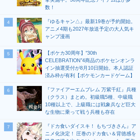
数！
『ゆるキャン△』最新19巻が予約開始。
4
アニメ4期も2027年放送予定の大人気キ
ャンプ漫画
【ポケカ30周年】“30th
5
CELEBRATION”4商品のポケセンオンラ
イン抽選受付が8月10日開始。本人認証
済み枠が有利【ポケモンカードゲーム】
『ファイアーエムブレム 万紫千紅』兵種
6
（クラス）まとめ。初級職5種、中級職
10種以上で、上級職には戦象兵など巨大
な生物に乗って戦う兵種も存在
『ドカ食いダイスキ！ もちづきさん』ア
7
ニメ化決定！ 圧巻のドカ食い＆背徳感を