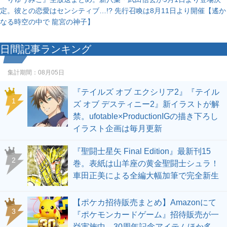
定。彼との恋愛はセンシティブ…!? 先行召喚は8月11日より開催【遙か
なる時空の中で 龍宮の神子】
日間記事ランキング
集計期間：
08月05日
『テイルズ オブ エクシリア2』『テイル
1
ズ オブ デスティニー2』新イラストが解
禁。ufotable×ProductionIGの描き下ろし
イラスト企画は毎月更新
『聖闘士星矢 Final Edition』最新刊15
2
巻。表紙は山羊座の黄金聖闘士シュラ！
車田正美による全編大幅加筆で完全新生
【ポケカ招待販売まとめ】Amazonにて
3
『ポケモンカードゲーム』招待販売が一
挙実施中。30周年記念アイテムほか多