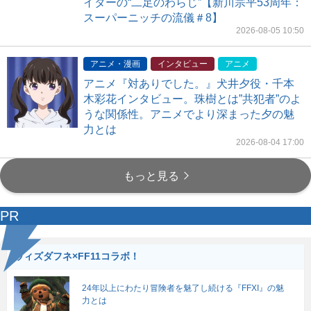
イターの“二足のわらじ”【新川宗平53周年：
スーパーニッチの流儀＃8】
2026-08-05 10:50
アニメ・漫画
インタビュー
アニメ
アニメ『対ありでした。』犬井夕役・千本
木彩花インタビュー。珠樹とは”共犯者”のよ
うな関係性。アニメでより深まった夕の魅
力とは
2026-08-04 17:00
もっと見る
PR
ウィズダフネ×FF11コラボ！
24年以上にわたり冒険者を魅了し続ける『FFXI』の魅
力とは