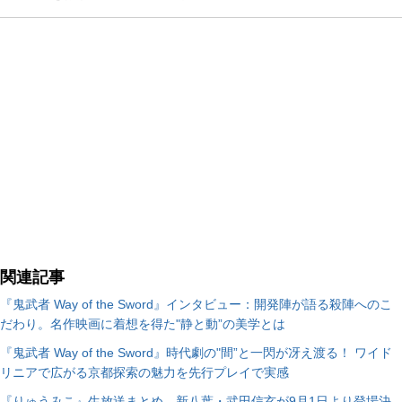
関連記事
『鬼武者 Way of the Sword』インタビュー：開発陣が語る殺陣へのこ
だわり。名作映画に着想を得た"静と動”の美学とは
『鬼武者 Way of the Sword』時代劇の"間”と一閃が冴え渡る！ ワイド
リニアで広がる京都探索の魅力を先行プレイで実感
『りゅうみこ』生放送まとめ。新八葉・武田信玄が9月1日より登場決