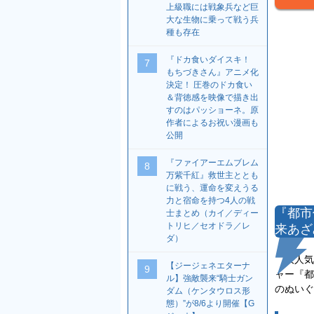
上級職には戦象兵など巨
大な生物に乗って戦う兵
種も存在
『ドカ食いダイスキ！
7
もちづきさん』アニメ化
決定！ 圧巻のドカ食い
＆背徳感を映像で描き出
すのはパッショーネ。原
作者によるお祝い漫画も
公開
『ファイアーエムブレム
8
万紫千紅』救世主ととも
に戦う、運命を変えうる
力と宿命を持つ4人の戦
『都市
士まとめ（カイ／ディー
トリヒ／セオドラ／レ
来あざ
ダ）
大人気のP
【ジージェネエターナ
9
ャー『都
ル】強敵襲来“騎士ガン
のぬいぐ
ダム（ケンタウロス形
態）”が8/6より開催【G