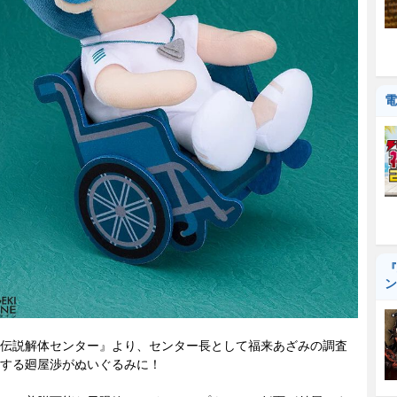
電
『
ン
伝説解体センター』より、センター長として福来あざみの調査
する廻屋渉がぬいぐるみに！