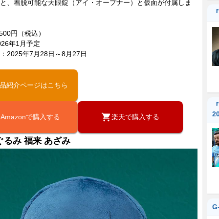
と、着脱可能な天眼錠（アイ・オープナー）と仮面が付属しま
『
,500円（税込）
026年1月予定
2025年7月28日～8月27日
品紹介ページはこちら
『
2
Amazonで購入する
楽天で購入する
ぐるみ 福来 あざみ
G