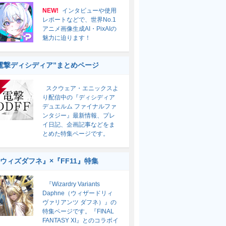
NEW!
インタビューや使用
レポートなどで、世界No.1
アニメ画像生成AI・PixAIの
魅力に迫ります！
電撃ディシディア”まとめページ
スクウェア・エニックスよ
り配信中の『ディシディア
デュエルム ファイナルファ
ンタジー』最新情報、プレ
イ日記、企画記事などをま
とめた特集ページです。
ウィズダフネ』×『FF11』特集
『Wizardry Variants
Daphne（ウィザードリィ
ヴァリアンツ ダフネ）』の
特集ページです。『FINAL
FANTASY XI』とのコラボイ