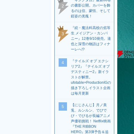
『キングダム』最新80巻
の書影公開。カバーを飾
2
るのは信、蒙恬、そして
鎧姿の羌瘣！
『続・魔法科高校の劣等
生 メイジアン・カンパ
3
ニー』12巻9/10発売。達
也と深雪の物語はフィナ
ーレへ!?
『テイルズ オブ エクシ
4
リア2』『テイルズ オブ
デスティニー2』新イラ
ストが解禁。
ufotable×ProductionIGの
描き下ろしイラスト企画
は毎月更新
【にじさんじ】月ノ美
5
兎、ルンルン、でびで
び・でびるが長編アニメ
声優初挑戦！ Netflix映画
『THE RIBBON
HERO』第3弾予告＆追