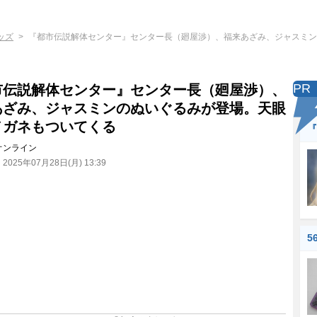
ッズ
『都市伝説解体センター』センター長（廻屋渉）、福来あざみ、ジャスミン
PR
市伝説解体センター』センター長（廻屋渉）、
あざみ、ジャスミンのぬいぐるみが登場。天眼
メガネもついてくる
『
オンライン
：
2025年07月28日(月) 13:39
5