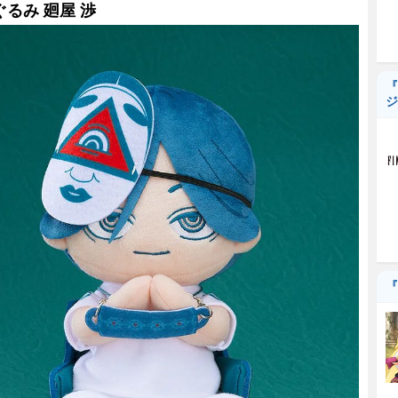
ぐるみ 廻屋 渉
『
ジ
『