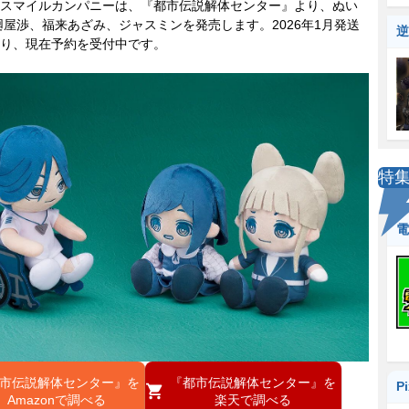
スマイルカンパニーは、『都市伝説解体センター』より、ぬい
廻屋渉、福来あざみ、ジャスミンを発売します。2026年1月発送
逆
り、現在予約を受付中です。
特
電
市伝説解体センター』を
『都市伝説解体センター』を
P
Amazonで調べる
楽天で調べる