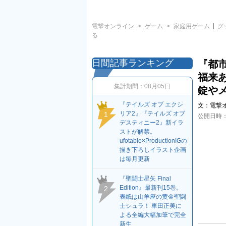
電撃オンライン
ゲーム
家庭用ゲーム
グ
る
日間記事ランキング
『都
福来
集計期間：
08月05日
錠や
『テイルズ オブ エクシ
文：
電撃
リア2』『テイルズ オブ
1
公開日時
デスティニー2』新イラ
ストが解禁。
ufotable×ProductionIGの
描き下ろしイラスト企画
は毎月更新
『聖闘士星矢 Final
Edition』最新刊15巻。
2
表紙は山羊座の黄金聖闘
士シュラ！ 車田正美に
よる全編大幅加筆で完全
新生