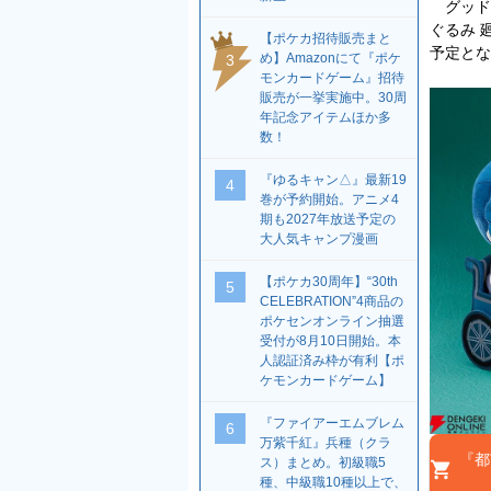
グッド
ぐるみ 
【ポケカ招待販売まと
予定とな
め】Amazonにて『ポケ
3
モンカードゲーム』招待
販売が一挙実施中。30周
年記念アイテムほか多
数！
『ゆるキャン△』最新19
4
巻が予約開始。アニメ4
期も2027年放送予定の
大人気キャンプ漫画
【ポケカ30周年】“30th
5
CELEBRATION”4商品の
ポケセンオンライン抽選
受付が8月10日開始。本
人認証済み枠が有利【ポ
ケモンカードゲーム】
『ファイアーエムブレム
6
万紫千紅』兵種（クラ
『都
ス）まとめ。初級職5
種、中級職10種以上で、