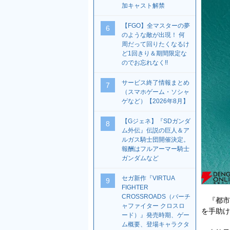
加キャスト解禁
【FGO】全マスターの夢
6
のような敵が出現！ 何
周だって回りたくなるけ
ど1回きり＆期間限定な
のでお忘れなく!!
サービス終了情報まとめ
7
（スマホゲーム・ソシャ
ゲなど）【2026年8月】
【Gジェネ】『SDガンダ
8
ム外伝』伝説の巨人＆ア
ルガス騎士団開催決定。
報酬はフルアーマー騎士
ガンダムなど
セガ新作『VIRTUA
9
FIGHTER
CROSSROADS（バーチ
『都市
ャファイター クロスロ
を手助け
ード）』発売時期、ゲー
ム概要、登場キャラクタ