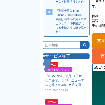
車椅子
ーなど最新情報まとめ
す。
『聖闘士星矢 Final
10
Edition』最新刊15巻。
価格：5
表紙は山羊座の黄金聖闘
発送：2
士シュラ！ 車田正美に
予約期間：
よる全編大幅加筆で完全
新生
商
#サービス終了
ゲーム
ぬい
モバイル・アプリ
『NBA RISE』8月31日サー
ビス終了。大型リニューア
ルを経て約4年9カ月で幕
2026-08-02 08:20
ゲーム