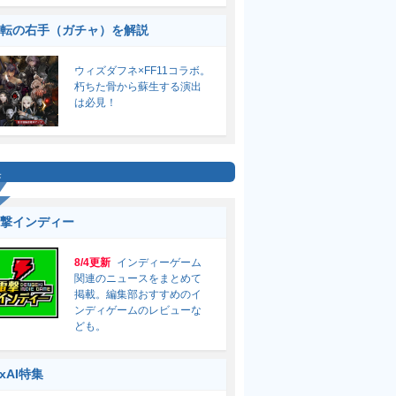
転の右手（ガチャ）を解説
ウィズダフネ×FF11コラボ。
朽ちた骨から蘇生する演出
は必見！
集
撃インディー
8/4更新
インディーゲーム
関連のニュースをまとめて
掲載。編集部おすすめのイ
ンディゲームのレビューな
ども。
ixAI特集