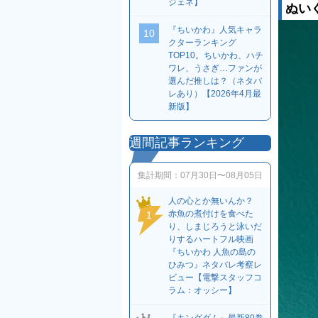
ジェネ】
ぬい
『ちいかわ』人気キャラ
10
クターランキング
TOP10。ちいかわ、ハチ
ワレ、うさぎ…ファンが
選んだ推しは？（ネタバ
レあり）【2026年4月最
新版】
週間記事ランキング
集計期間：
07月30日〜08月05日
人の心とか無いんか？
赤魚の煮付けを食べた
1
り、しまじろうと泳いだ
りするハートフル映画
『ちいかわ 人魚の島の
ひみつ』ネタバレ考察レ
ビュー【電撃スタッフコ
ラム：オッシー】