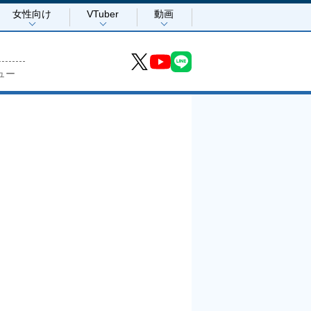
女性向け
VTuber
動画
ュー