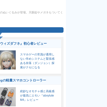
のぬいぐるみが登場。天眼錠やメガネもついてく
ウィズダフネ』初心者レビュー
スマホゲーの常識が通用し
ない辛めシステムと緊張感
ある奈落（ダンジョン）探
索がクセになる
6gの軽量スマホコントローラー
絶妙なオモチャ感と高級感
が最高にエモい『abxylute
M4』レビュー