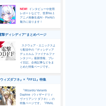
NEW!
インタビューや使用
レポートなどで、世界No.1
アニメ画像生成AI・PixAIの
魅力に迫ります！
電撃ディシディア”まとめページ
スクウェア・エニックスよ
り配信中の『ディシディア
デュエルム ファイナルファ
ンタジー』最新情報、プレ
イ日記、企画記事などをま
とめた特集ページです。
ウィズダフネ』×『FF11』特集
『Wizardry Variants
Daphne（ウィザードリィ
ヴァリアンツ ダフネ）』の
特集ページです。『FINAL