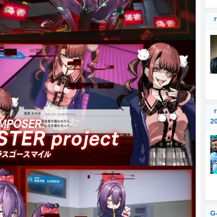
『
『
2
G