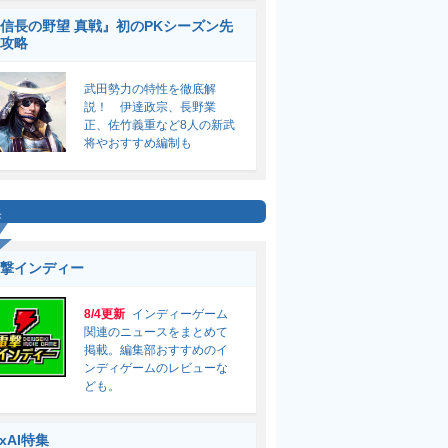
信長の野望 真戦』初のPKシーズン先
攻略
武田勢力の特性を徹底解
説！ 伊達政宗、長野業
正、佐竹義重など8人の新武
将やおすすめ編制も
集
撃インディー
8/4更新
インディーゲーム
関連のニュースをまとめて
掲載。編集部おすすめのイ
ンディゲームのレビューな
ども。
ixAI特集