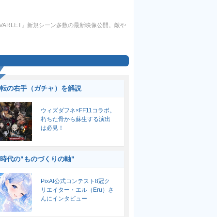
VARLET』新規シーン多数の最新映像公開。敵や
転の右手（ガチャ）を解説
ウィズダフネ×FF11コラボ。
朽ちた骨から蘇生する演出
は必見！
I時代の"ものづくりの軸"
PixAI公式コンテスト8冠ク
リエイター・エル（Eru）さ
んにインタビュー