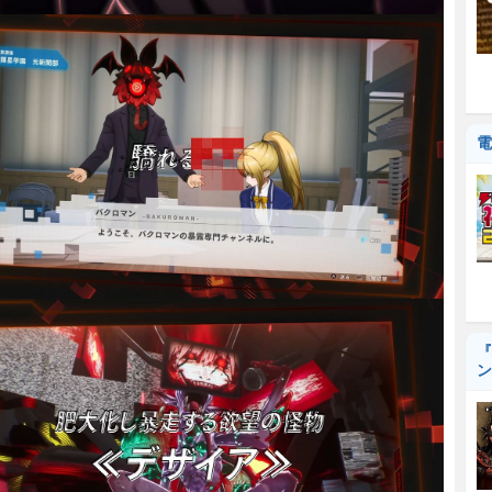
電
『
ン