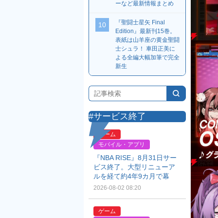
ーなど最新情報まとめ
『聖闘士星矢 Final
10
Edition』最新刊15巻。
表紙は山羊座の黄金聖闘
士シュラ！ 車田正美に
よる全編大幅加筆で完全
新生
#サービス終了
ゲーム
モバイル・アプリ
『NBA RISE』8月31日サー
ビス終了。大型リニューア
ルを経て約4年9カ月で幕
2026-08-02 08:20
ゲーム