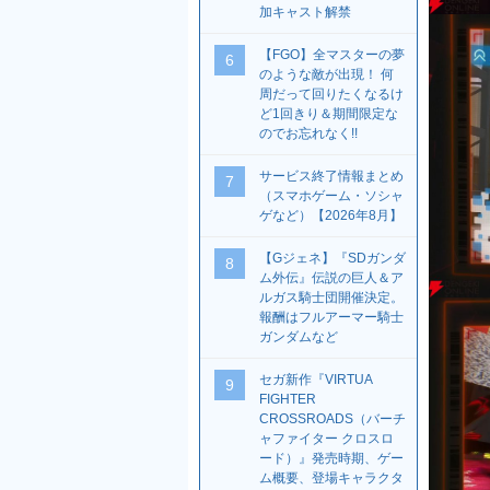
加キャスト解禁
【FGO】全マスターの夢
6
のような敵が出現！ 何
周だって回りたくなるけ
ど1回きり＆期間限定な
のでお忘れなく!!
サービス終了情報まとめ
7
（スマホゲーム・ソシャ
ゲなど）【2026年8月】
【Gジェネ】『SDガンダ
8
ム外伝』伝説の巨人＆ア
ルガス騎士団開催決定。
報酬はフルアーマー騎士
ガンダムなど
セガ新作『VIRTUA
9
FIGHTER
CROSSROADS（バーチ
ャファイター クロスロ
ード）』発売時期、ゲー
ム概要、登場キャラクタ