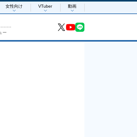
女性向け
VTuber
動画
ュー