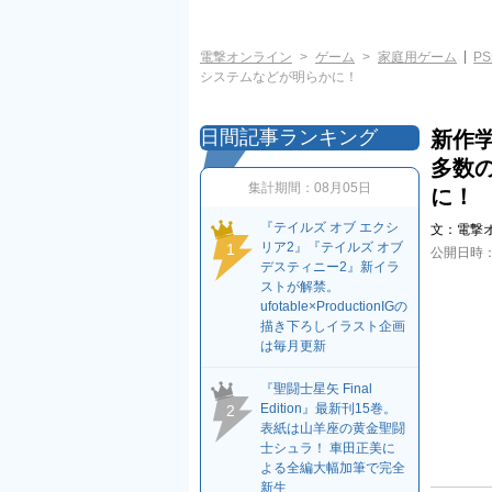
電撃オンライン
ゲーム
家庭用ゲーム
PS
システムなどが明らかに！
日間記事ランキング
新作学
多数
集計期間：
08月05日
に！
『テイルズ オブ エクシ
文：
電撃
リア2』『テイルズ オブ
1
公開日時
デスティニー2』新イラ
ストが解禁。
ufotable×ProductionIGの
描き下ろしイラスト企画
は毎月更新
『聖闘士星矢 Final
Edition』最新刊15巻。
2
表紙は山羊座の黄金聖闘
士シュラ！ 車田正美に
よる全編大幅加筆で完全
新生