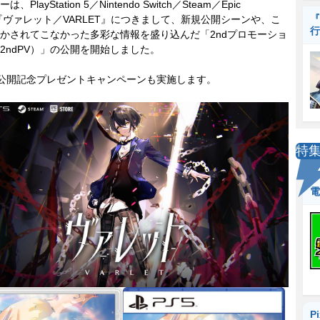
PlayStation 5／Nintendo Switch／Steam／Epic
『
s『ヴァレット／VARLET』につきまして、新規公開シーンや、こ
行
かされてこなかった多彩な情報を盛り込んだ「2ndプロモーショ
2ndPV）」の公開を開始しました。
公開記念プレゼントキャンペーンも実施します。
特
電
P