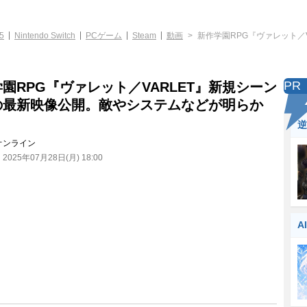
5
Nintendo Switch
PCゲーム
Steam
動画
新作学園RPG『ヴァレット／
PR
園RPG『ヴァレット／VARLET』新規シーン
の最新映像公開。敵やシステムなどが明らか
逆
オンライン
：
2025年07月28日(月) 18:00
A