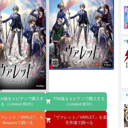
“
『
itch版をエビテンで購入す
PS5版をエビテンで購入する
る（Limited BOX）
（Limited BOX）
ァレット／VARLET』を
『ヴァレット／VARLET』を楽
Amazonで調べる
天市場で調べる