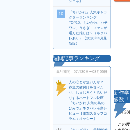
ジェネ】
『ちいかわ』人気キャラ
10
クターランキング
TOP10。ちいかわ、ハチ
ワレ、うさぎ…ファンが
選んだ推しは？（ネタバ
レあり）【2026年4月最
新版】
週間記事ランキング
集計期間：
07月30日〜08月05日
人の心とか無いんか？
赤魚の煮付けを食べた
1
新作学
り、しまじろうと泳いだ
りするハートフル映画
多数「
『ちいかわ 人魚の島の
ひみつ』ネタバレ考察レ
8月28
ビュー【電撃スタッフコ
ラム：オッシー】
この度