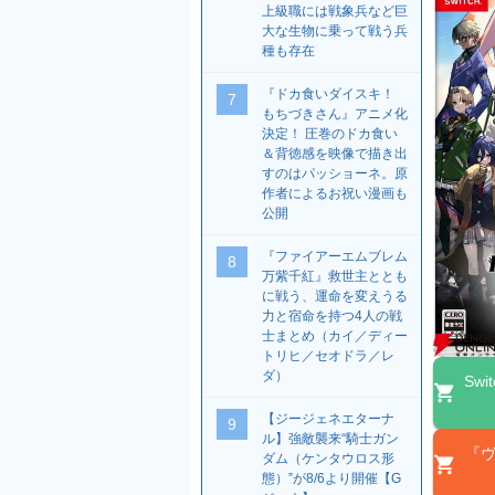
上級職には戦象兵など巨
大な生物に乗って戦う兵
種も存在
『ドカ食いダイスキ！
7
もちづきさん』アニメ化
決定！ 圧巻のドカ食い
＆背徳感を映像で描き出
すのはパッショーネ。原
作者によるお祝い漫画も
公開
『ファイアーエムブレム
8
万紫千紅』救世主ととも
に戦う、運命を変えうる
力と宿命を持つ4人の戦
士まとめ（カイ／ディー
トリヒ／セオドラ／レ
ダ）
Sw
【ジージェネエターナ
9
ル】強敵襲来“騎士ガン
『ヴ
ダム（ケンタウロス形
態）”が8/6より開催【G