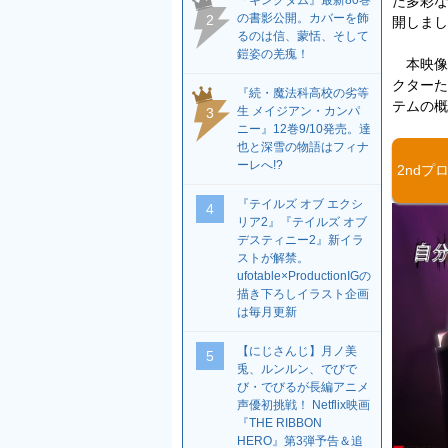
た多彩な
『キングダム』最新80巻
の書影公開。カバーを飾
2
開しまし
るのは信、蒙恬、そして
鎧姿の羌瘣！
本映像
クターた
『続・魔法科高校の劣等
テムの概
生 メイジアン・カンパ
3
ニー』12巻9/10発売。達
也と深雪の物語はフィナ
ーレへ!?
2ndプ
『テイルズ オブ エクシ
4
リア2』『テイルズ オブ
デスティニー2』新イラ
ストが解禁。
ufotable×ProductionIGの
描き下ろしイラスト企画
は毎月更新
【にじさんじ】月ノ美
5
兎、ルンルン、でびで
び・でびるが長編アニメ
声優初挑戦！ Netflix映画
『THE RIBBON
HERO』第3弾予告＆追