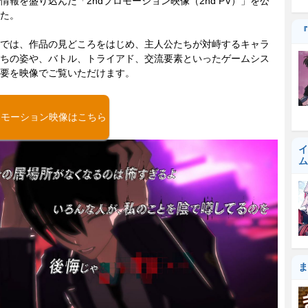
情報を盛り込んだ「2ndプロモーション映像（2nd PV）」を公
た。
『
では、作品の見どころをはじめ、主人公たちが対峙するキャラ
ちの姿や、バトル、トライアド、交流要素といったゲームシス
要を映像でご覧いただけます。
ロモーション映像はこちら
イ
ム
ま