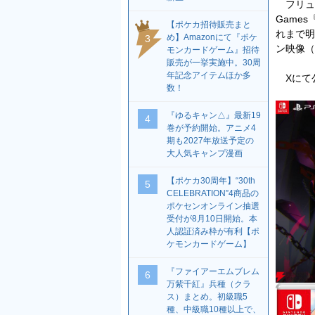
フリューは、
Game
【ポケカ招待販売まと
れまで明
め】Amazonにて『ポケ
3
ン映像（
モンカードゲーム』招待
販売が一挙実施中。30周
年記念アイテムほか多
Xにて
数！
『ゆるキャン△』最新19
4
巻が予約開始。アニメ4
期も2027年放送予定の
大人気キャンプ漫画
【ポケカ30周年】“30th
5
CELEBRATION”4商品の
ポケセンオンライン抽選
受付が8月10日開始。本
人認証済み枠が有利【ポ
ケモンカードゲーム】
『ファイアーエムブレム
6
万紫千紅』兵種（クラ
ス）まとめ。初級職5
種、中級職10種以上で、