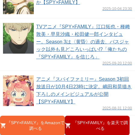
か【SPY×FAMILY】
2025-10-04 23:30
TVアニメ『SPY×FAMILY』江口拓也・種﨑
敦美・早見沙織・松田健一郎インタビュ
ー。Season 3は〈黄昏〉の過去、バスジャ
ック以外も見どころいっぱい!?「俺たちの
『SPY×FAMILY』を信じろ」
2025-09-20 12:00
アニメ『スパイファミリー』Season 3初回
放送日が10月4日23時に決定。嶋田和晃描き
下ろしのメインビジュアルが公開
【SPY×FAMILY】
2025-08-31 12:00
『SPY×FAMILY』をAmazonで
『SPY×FAMILY』を楽天で調
調べる
べる