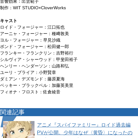
音響効果：出雲範子
制作：WIT STUDIO×CloverWorks
キャスト
ロイド・フォージャー：江口拓也
アーニャ・フォージャー：種﨑敦美
ヨル・フォージャー：早見沙織
ボンド・フォージャー：松田健一郎
フランキー・フランクリン：吉野裕行
シルヴィア・シャーウッド：甲斐田裕子
ヘンリー・ヘンダーソン：山路和弘
ユーリ・ブライア：小野賢章
ダミアン・デズモンド：藤原夏海
ベッキー・ブラックベル：加藤英美里
フィオナ・フロスト：佐倉綾音
関連記事
アニメ『スパイファミリー』ロイド過去編
PVが公開。少年はなぜ〈黄昏〉になったの