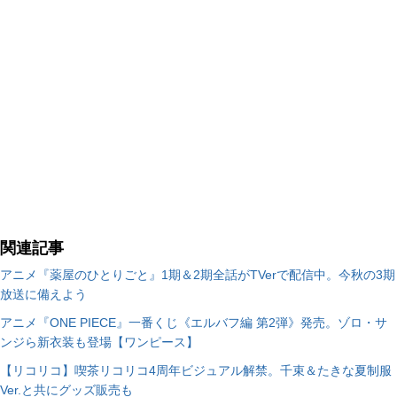
関連記事
アニメ『薬屋のひとりごと』1期＆2期全話がTVerで配信中。今秋の3期
放送に備えよう
アニメ『ONE PIECE』一番くじ《エルバフ編 第2弾》発売。ゾロ・サ
ンジら新衣装も登場【ワンピース】
【リコリコ】喫茶リコリコ4周年ビジュアル解禁。千束＆たきな夏制服
Ver.と共にグッズ販売も