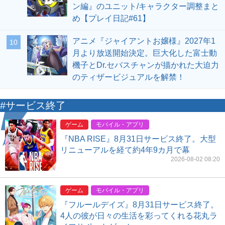
ン編』のユニット/キャラクター調整まと
め【プレイ日記#61】
アニメ『ジャイアントお嬢様』2027年1
10
月より放送開始決定。巨大化した富士動
機子とDr.セバスチャンが描かれた大迫力
のティザービジュアルを解禁！
#サービス終了
ゲーム
モバイル・アプリ
『NBA RISE』8月31日サービス終了。大型
リニューアルを経て約4年9カ月で幕
2026-08-02 08:20
ゲーム
モバイル・アプリ
『フルールデイズ』8月31日サービス終了。
4人の彼が日々の生活を彩ってくれる花丸ラ