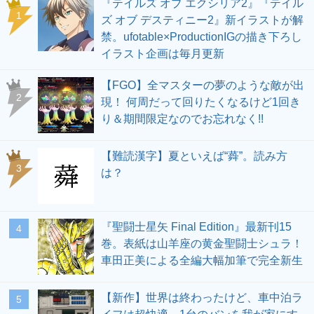
『テイルズ オブ エクシリア2』『テイル
1
ズ オブ デスティニー2』新イラストが解
禁。ufotable×ProductionIGの描き下ろし
イラスト企画は毎月更新
【FGO】全マスターの夢のような敵が出
2
現！ 何周だって回りたくなるけど1回き
り＆期間限定なのでお忘れなく!!
【難読漢字】夏といえば“蕣”。読み方
3
は？
『聖闘士星矢 Final Edition』最新刊15
4
巻。表紙は山羊座の黄金聖闘士シュラ！
車田正美による全編大幅加筆で完全新生
【新作】世界は終わったけど、車中泊ラ
5