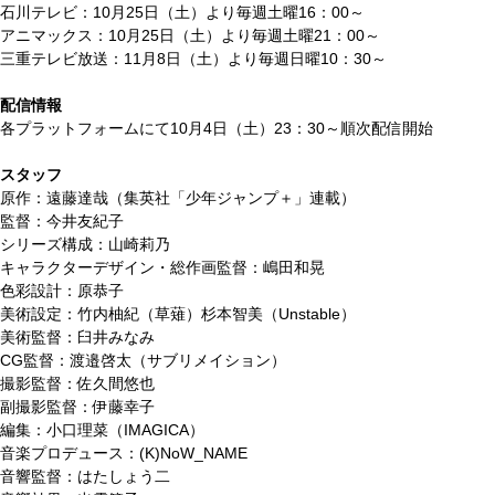
石川テレビ：10月25日（土）より毎週土曜16：00～
アニマックス：10月25日（土）より毎週土曜21：00～
三重テレビ放送：11月8日（土）より毎週日曜10：30～
配信情報
各プラットフォームにて10月4日（土）23：30～順次配信開始
スタッフ
原作：遠藤達哉（集英社「少年ジャンプ＋」連載）
監督：今井友紀子
シリーズ構成：山崎莉乃
キャラクターデザイン・総作画監督：嶋田和晃
色彩設計：原恭子
美術設定：竹内柚紀（草薙）杉本智美（Unstable）
美術監督：臼井みなみ
CG監督：渡邉啓太（サブリメイション）
撮影監督：佐久間悠也
副撮影監督：伊藤幸子
編集：小口理菜（IMAGICA）
音楽プロデュース：(K)NoW_NAME
音響監督：はたしょう二