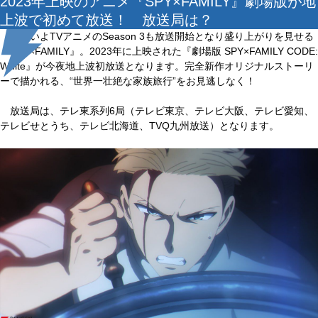
2023年上映のアニメ『SPY×FAMILY』劇場版が地
上波で初めて放送！ 放送局は？
いよいよTVアニメのSeason 3も放送開始となり盛り上がりを見せる
『SPY×FAMILY』。2023年に上映された『劇場版 SPY×FAMILY CODE:
White』が今夜地上波初放送となります。完全新作オリジナルストーリ
ーで描かれる、“世界一壮絶な家族旅行”をお見逃しなく！
放送局は、テレ東系列6局（テレビ東京、テレビ大阪、テレビ愛知、
テレビせとうち、テレビ北海道、TVQ九州放送）となります。