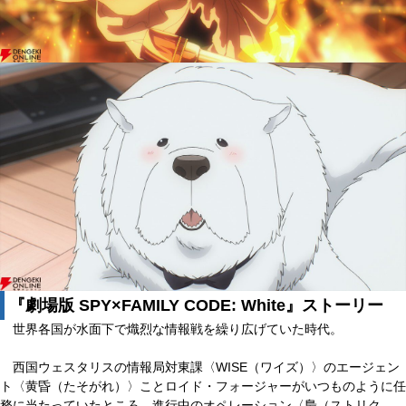
『劇場版 SPY×FAMILY CODE: White』ストーリー
世界各国が水面下で熾烈な情報戦を繰り広げていた時代。
西国ウェスタリスの情報局対東課〈WISE（ワイズ）〉のエージェン
ト〈黄昏（たそがれ）〉ことロイド・フォージャーがいつものように任
務に当たっていたところ、進行中のオペレーション〈梟（ストリク