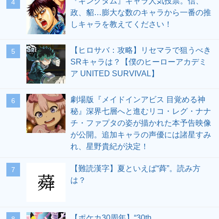
『キングダム』キャラ人気投票。信、
4
政、貂…膨大な数のキャラから一番の推
しキャラを教えてください！
【ヒロサバ：攻略】リセマラで狙うべき
5
SRキャラは？【僕のヒーローアカデミ
ア UNITED SURVIVAL】
劇場版『メイドインアビス 目覚める神
6
秘』深界七層へと進むリコ・レグ・ナナ
チ・ファプタの姿が描かれた本予告映像
が公開。追加キャラの声優には諸星すみ
れ、星野貴紀が決定！
【難読漢字】夏といえば“蕣”。読み方
7
は？
【ポケカ30周年】“30th