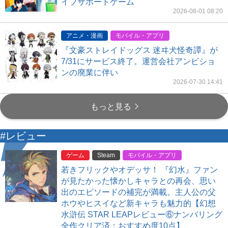
イフサポートゲーム
2026-08-01 08:20
アニメ・漫画
モバイル・アプリ
『文豪ストレイドッグス 迷ヰ犬怪奇譚』が
7/31にサービス終了。運営会社アンビショ
ンの廃業に伴い
2026-07-30 14:41
もっと見る
#レビュー
ゲーム
Steam
モバイル・アプリ
若きフリックやオデッサ！ 『幻水』ファン
が見たかった懐かしキャラとの再会、思い
出のエピソードの補完が満載。主人公の父
ホウやヒスイなど新キャラも魅力的【幻想
水滸伝 STAR LEAPレビュー⑥ナンバリング
全作クリア済：おすすめ度10点】