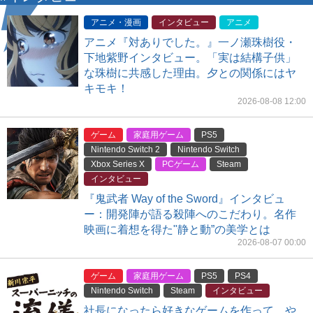
アニメ・漫画
インタビュー
アニメ
アニメ『対ありでした。』一ノ瀬珠樹役・
下地紫野インタビュー。「実は結構子供」
な珠樹に共感した理由。夕との関係にはヤ
キモキ！
2026-08-08 12:00
ゲーム
家庭用ゲーム
PS5
Nintendo Switch 2
Nintendo Switch
Xbox Series X
PCゲーム
Steam
インタビュー
『鬼武者 Way of the Sword』インタビュ
ー：開発陣が語る殺陣へのこだわり。名作
映画に着想を得た"静と動”の美学とは
2026-08-07 00:00
ゲーム
家庭用ゲーム
PS5
PS4
Nintendo Switch
Steam
インタビュー
社長になったら好きなゲームを作って、や