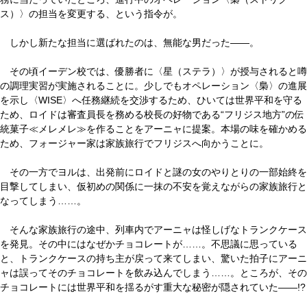
ス）〉の担当を変更する、という指令が。
しかし新たな担当に選ばれたのは、無能な男だった――。
その頃イーデン校では、優勝者に〈星（ステラ）〉が授与されると噂
の調理実習が実施されることに。少しでもオペレーション〈梟〉の進展
を示し〈WISE〉へ任務継続を交渉するため、ひいては世界平和を守る
ため、ロイドは審査員長を務める校長の好物である“フリジス地方”の伝
統菓子≪メレメレ≫を作ることをアーニャに提案。本場の味を確かめる
ため、フォージャー家は家族旅行でフリジスへ向かうことに。
その一方でヨルは、出発前にロイドと謎の女のやりとりの一部始終を
目撃してしまい、仮初めの関係に一抹の不安を覚えながらの家族旅行と
なってしまう……。
そんな家族旅行の途中、列車内でアーニャは怪しげなトランクケース
を発見。その中にはなぜかチョコレートが……。不思議に思っている
と、トランクケースの持ち主が戻って来てしまい、驚いた拍子にアーニ
ャは誤ってそのチョコレートを飲み込んでしまう……。ところが、その
チョコレートには世界平和を揺るがす重大な秘密が隠されていた――!?