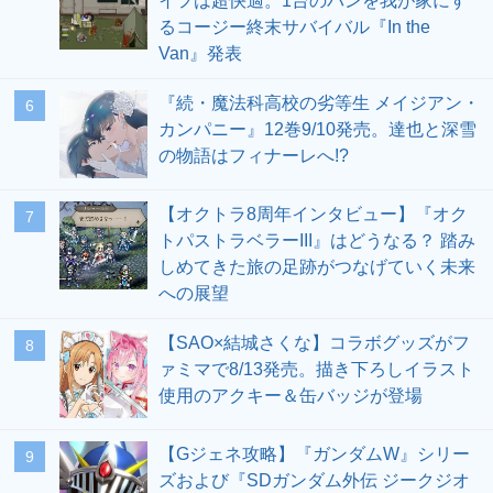
イフは超快適。1台のバンを我が家にす
るコージー終末サバイバル『In the
Van』発表
『続・魔法科高校の劣等生 メイジアン・
6
カンパニー』12巻9/10発売。達也と深雪
の物語はフィナーレへ!?
【オクトラ8周年インタビュー】『オク
7
トパストラベラーIII』はどうなる？ 踏み
しめてきた旅の足跡がつなげていく未来
への展望
【SAO×結城さくな】コラボグッズがフ
8
ァミマで8/13発売。描き下ろしイラスト
使用のアクキー＆缶バッジが登場
【Gジェネ攻略】『ガンダムW』シリー
9
ズおよび『SDガンダム外伝 ジークジオ