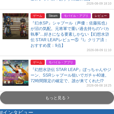
2026-08-09 18:10
ゲーム
Steam
モバイル・アプリ
レビュー
『幻水SP』シャプール（声優：佐藤拓也）
が沼の気配。元将軍で重い過去持ちの“バカ
執事”…好きになる要素しかない【幻想水滸
伝 STAR LEAPレビュー⑤『I』クリア済：
おすすめ度：9点】
2026-08-09 11:10
ゲーム
モバイル・アプリ
『幻想水滸伝 STAR LEAP』ぼっちゃんやジ
ーン、SSRシャプール狙いでガチャ40連。
72時間限定の確定で、誰が来てくれた!?
2026-08-08 18:25
もっと見る
#インタビュー