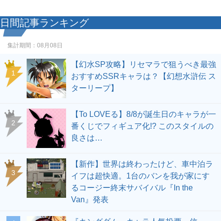
日間記事ランキング
集計期間：
08月08日
【幻水SP攻略】リセマラで狙うべき最強
1
おすすめSSRキャラは？【幻想水滸伝 ス
ターリープ】
【To LOVEる】8/8が誕生日のキャラが一
2
番くじでフィギュア化!? このスタイルの
良さは…
【新作】世界は終わったけど、車中泊ラ
3
イフは超快適。1台のバンを我が家にす
るコージー終末サバイバル『In the
Van』発表