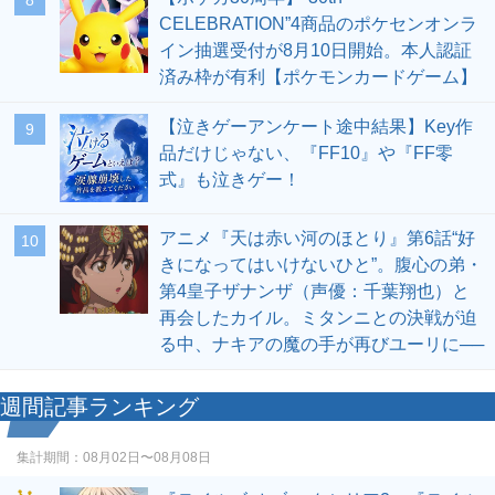
8
CELEBRATION”4商品のポケセンオンラ
イン抽選受付が8月10日開始。本人認証
済み枠が有利【ポケモンカードゲーム】
【泣きゲーアンケート途中結果】Key作
9
品だけじゃない、『FF10』や『FF零
式』も泣きゲー！
アニメ『天は赤い河のほとり』第6話“好
10
きになってはいけないひと”。腹心の弟・
第4皇子ザナンザ（声優：千葉翔也）と
再会したカイル。ミタンニとの決戦が迫
る中、ナキアの魔の手が再びユーリに──
週間記事ランキング
集計期間：
08月02日〜08月08日