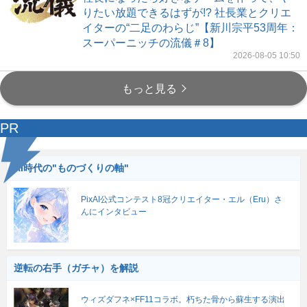
りたい放題できるはずが!? 社長業とクリエ
イターの“二足のわらじ”【新川宗平53周年：
スーパーニッチの流儀＃8】
2026-08-05 10:50
もっと見る
PR
AI時代の"ものづくりの軸"
PixAI公式コンテスト8冠クリエイター・エル（Eru）さ
んにインタビュー
逆転の右手（ガチャ）を解説
ウィズダフネ×FF11コラボ。朽ちた骨から蘇生する演出