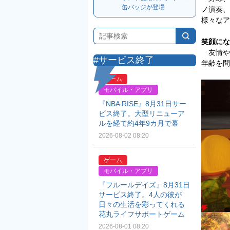
缶バッジが登場
ノ演奏、
様々なア
笑顔にな
友情や
#サービス終了
年齢を問
ゲーム
モバイル・アプリ
『NBA RISE』8月31日サー
ビス終了。大型リニューア
ルを経て約4年9カ月で幕
2026-08-02 08:20
ゲーム
モバイル・アプリ
『フルールデイズ』8月31日
サービス終了。4人の彼が
日々の生活を彩ってくれる
花丸ライフサポートゲーム
2026-08-01 08:20