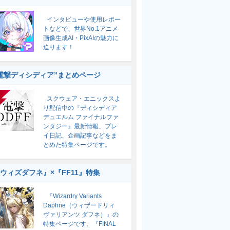
インタビューや使用レポー
トなどで、世界No.1アニメ
画像生成AI・PixAIの魅力に
迫ります！
電撃ディシディア”まとめページ
スクウェア・エニックスよ
り配信中の『ディシディア
デュエルム ファイナルファ
ンタジー』最新情報、プレ
イ日記、企画記事などをま
とめた特集ページです。
ウィズダフネ』×『FF11』特集
『Wizardry Variants
Daphne（ウィザードリィ
ヴァリアンツ ダフネ）』の
特集ページです。『FINAL