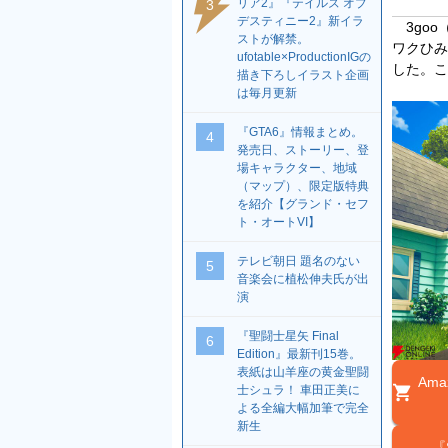
リア2』『テイルズ オブ
3
デスティニー2』新イラ
3goo
ストが解禁。
ワクひみつ
ufotable×ProductionIGの
した。こ
描き下ろしイラスト企画
は毎月更新
『GTA6』情報まとめ。
4
発売日、ストーリー、登
場キャラクター、地域
（マップ）、限定版特典
を紹介【グランド・セフ
ト・オートVI】
テレビ朝日 題名のない
5
音楽会に植松伸夫氏が出
演
『聖闘士星矢 Final
6
Edition』最新刊15巻。
表紙は山羊座の黄金聖闘
Ama
士シュラ！ 車田正美に
よる全編大幅加筆で完全
新生
『