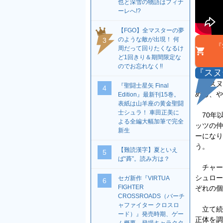
也と深雪の物語はフィナ
ーレへ!?
【FGO】全マスターの夢
のような敵が出現！ 何
3
『
周だって回りたくなるけ
ど1回きり＆期間限定な
のでお忘れなく!!
『スヌ
『スヌ
『聖闘士星矢 Final
4
める、や
Edition』最新刊15巻。
表紙は山羊座の黄金聖闘
士シュラ！ 車田正美に
70年
よる全編大幅加筆で完全
ッツの仲
新生
ーになり
う。
【難読漢字】夏といえ
5
ば“蕣”。読み方は？
チャー
シュロー
セガ新作『VIRTUA
6
FIGHTER
ぞれの個
CROSSROADS（バーチ
ャファイター クロスロ
立て続
ード）』発売時期、ゲー
正体を調