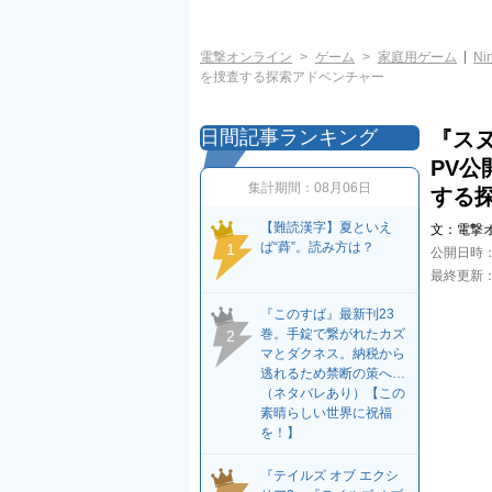
電撃オンライン
ゲーム
家庭用ゲーム
Ni
を捜査する探索アドベンチャー
日間記事ランキング
『ス
PV
集計期間：
08月06日
する
【難読漢字】夏といえ
文：
電撃
ば“蕣”。読み方は？
1
公開日時
最終更新
『このすば』最新刊23
巻。手錠で繋がれたカズ
2
マとダクネス。納税から
逃れるため禁断の策へ…
（ネタバレあり）【この
素晴らしい世界に祝福
を！】
『テイルズ オブ エクシ