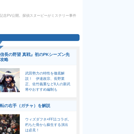
記念PV公開。探偵スヌーピーがミステリー事件
信長の野望 真戦』初のPKシーズン先
攻略
武田勢力の特性を徹底解
説！ 伊達政宗、長野業
正、佐竹義重など8人の新武
将やおすすめ編制も
転の右手（ガチャ）を解説
ウィズダフネ×FF11コラボ。
朽ちた骨から蘇生する演出
は必見！