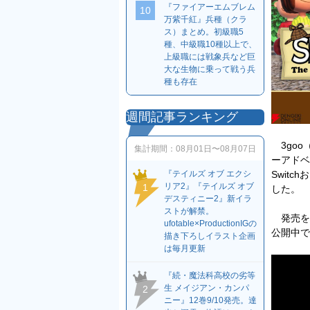
『ファイアーエムブレム
10
万紫千紅』兵種（クラ
ス）まとめ。初級職5
種、中級職10種以上で、
上級職には戦象兵など巨
大な生物に乗って戦う兵
種も存在
週間記事ランキング
3goo
集計期間：
08月01日〜08月07日
ーアドベ
Switc
『テイルズ オブ エクシ
リア2』『テイルズ オブ
1
した。
デスティニー2』新イラ
ストが解禁。
発売を
ufotable×ProductionIGの
公開中で
描き下ろしイラスト企画
は毎月更新
『続・魔法科高校の劣等
生 メイジアン・カンパ
2
ニー』12巻9/10発売。達