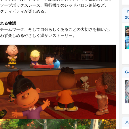
ソープボックスレース、飛行機でのレッドバロン追跡など、
クティビティが楽しめる。
『
2
れる物語
チームワーク、そして自分らしくあることの大切さを描いた、
わず楽しめるやさしく温かいストーリー。
G
人