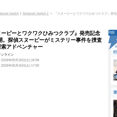
ntendo Switch
Nintendo Switch 2
『スヌーピーとワクワクひみつクラブ』発売
PR
ヌーピーとワクワクひみつクラブ』発売記念
公開。探偵スヌーピーがミステリー事件を捜査
探索アドベンチャー
『
行
オンライン
：
2026年05月16日(土) 16:58
：
2026年05月16日(土) 17:00
逆