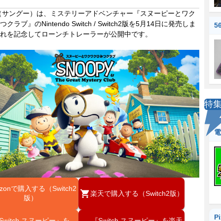
（サングー）は、ミステリーアドベンチャー『スヌーピーとワク
クラブ』のNintendo Switch / Switch2版を5月14日に発売しま
5
れを記念してローンチトレーラーが公開中です。
特
電
zonで購入する（Switch2
楽天で購入する（Switch2版）
版）
P
Switch スヌーピー』を
『Switch スヌーピー』を楽天