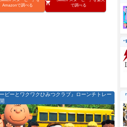
Amazonで調べる
で調べる
“
ーピーとワクワクひみつクラブ』ローンチトレー
『
開