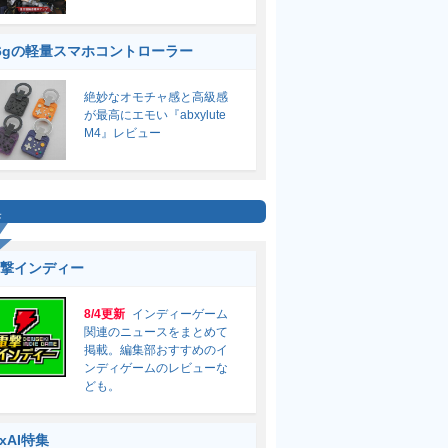
6gの軽量スマホコントローラー
絶妙なオモチャ感と高級感
が最高にエモい『abxylute
M4』レビュー
集
撃インディー
8/4更新
インディーゲーム
関連のニュースをまとめて
掲載。編集部おすすめのイ
ンディゲームのレビューな
ども。
ixAI特集