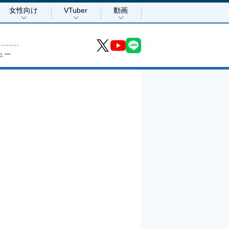
女性向け
VTuber
動画
ュー