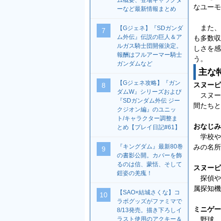
ム概要、登場キャラクタ
なユーモ
ーなど最新情報まとめ
また、
【Gジェネ】『SDガンダ
7
ム外伝』伝説の巨人＆ア
も多数収
ルガス騎士団開催決定。
しさを感
報酬はフルアーマー騎士
う。
ガンダムなど
主な
【Gジェネ攻略】『ガン
スヌーピ
8
ダムW』シリーズおよび
スヌー
『SDガンダム外伝 ジー
間たちと
クジオン編』のユニッ
ト/キャラクター調整ま
おなじみ
とめ【プレイ日記#61】
学校や
みの名所
『キングダム』最新80巻
9
の書影公開。カバーを飾
るのは信、蒙恬、そして
スヌーピ
鎧姿の羌瘣！
探偵や
属探知機
【SAO×結城さくな】コ
10
ラボグッズがファミマで
ミニゲー
8/13発売。描き下ろしイ
野球、
ラスト使用のアクキー＆