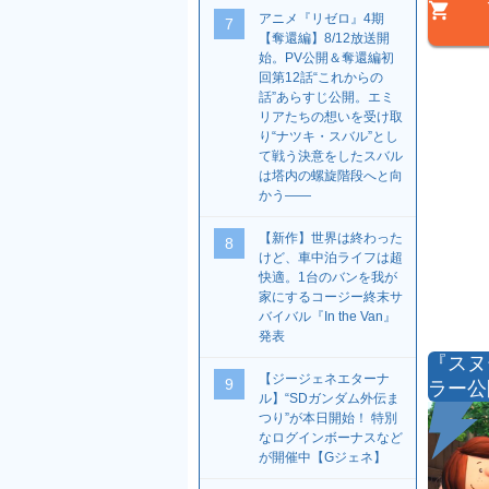
アニメ『リゼロ』4期
7
【奪還編】8/12放送開
始。PV公開＆奪還編初
回第12話“これからの
話”あらすじ公開。エミ
リアたちの想いを受け取
り“ナツキ・スバル”とし
て戦う決意をしたスバル
は塔内の螺旋階段へと向
かう――
【新作】世界は終わった
8
けど、車中泊ライフは超
快適。1台のバンを我が
家にするコージー終末サ
バイバル『In the Van』
発表
『スヌ
【ジージェネエターナ
9
ラー公
ル】“SDガンダム外伝ま
つり”が本日開始！ 特別
なログインボーナスなど
が開催中【Gジェネ】