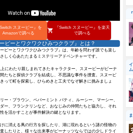
『
Switch スヌーピー』を
『Switch スヌーピー』を楽天
Amazonで調べる
で調べる
ーピーとワクワクひみつクラブ』とは？
ーピーとワクワクひみつクラブ』は、年齢を問わず誰でも楽し
さしく心あたたまるミステリーアドベンチャーです。
イ
以上にわたり親しまれてきたキャラクター、スヌーピーがピーナ
ム
間たちと探偵クラブを結成し、不思議な事件を捜査。スヌーピ
きって町を探索し、ひらめきと工夫でなぞ解きに挑みましょ
リー・ブラウン、ペパーミント パティ、ルーシー、マーシー、
ダー、フランクリンなど、おなじみの仲間たちと協力し、それ
性を活かすことが事件解決の鍵となります。
ま
けに消える凧の行方を探したり、湖に現れるという謎の怪物の
査したりと、様々な出来事がピーナッツならではの少しドライ