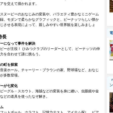
アを交えて描かれます。
スヌーピーのおなじみの変装や、バラエティ豊かなミニゲーム
録。モダンで柔らかなグラフィックと、ピーナッツらしい懐か
じさせる表現によって、親しみやすい世界観を楽しみましょ
電
特長
ーになって事件を解決
ピーが主役！ ひみつクラブのリーダーとして、ピーナッツの仲
力を合わせて謎に挑もう。
の町を探索
音楽ホール、チャーリー・ブラウンの家、野球場など、おなじ
が多数登場。
『
ン
ーが七変化
ビーグル・スカウト、海賊などの変装を身に纏い、虫眼鏡や金
などの道具を使ったなぞ解き。
ム
フットボール、クラフト、記憶力テスト、アイテム探し、ピア