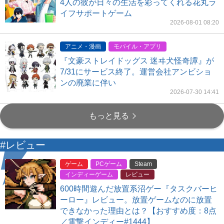
4人の彼が日々の生活を彩ってくれる花丸ラ
イフサポートゲーム
2026-08-01 08:20
アニメ・漫画
モバイル・アプリ
『文豪ストレイドッグス 迷ヰ犬怪奇譚』が
7/31にサービス終了。運営会社アンビショ
ンの廃業に伴い
2026-07-30 14:41
もっと見る
#レビュー
ゲーム
PCゲーム
Steam
インディーゲーム
レビュー
600時間遊んだ放置系沼ゲー『タスクバーヒ
ーロー』レビュー。放置ゲームなのに放置
できなかった理由とは？【おすすめ度：8点
／電撃インディー#1444】