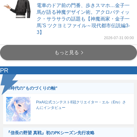
電車のドア前の門番、歩きスマホ…金子一
馬が語る神魔デザイン術。アクロバティッ
ク・サラサラの話題も【神魔画家・金子一
馬’S ツクヨミファイル～現代都市伝説編3-
3】
2026-07-31 00:00
もっと見る
PR
AI時代の"ものづくりの軸"
PixAI公式コンテスト8冠クリエイター・エル（Eru）さ
んにインタビュー
『信長の野望 真戦』初のPKシーズン先行攻略