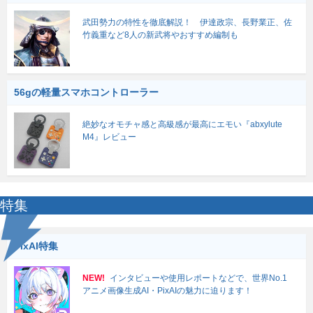
武田勢力の特性を徹底解説！ 伊達政宗、長野業正、佐
竹義重など8人の新武将やおすすめ編制も
56gの軽量スマホコントローラー
絶妙なオモチャ感と高級感が最高にエモい『abxylute
M4』レビュー
特集
PixAI特集
NEW!
インタビューや使用レポートなどで、世界No.1
アニメ画像生成AI・PixAIの魅力に迫ります！