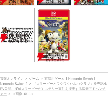
電撃オンライン
ゲーム
家庭用ゲーム
Nintendo Switch
Nintendo Switch 2
『スヌーピーとワクワクひみつクラブ』発売記念
PV公開。探偵スヌーピーがミステリー事件を捜査する探索アドベンチ
ャー
＜画像10/11＞