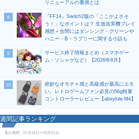
リニューアルの裏側とは
『FF14』Switch2版の「ここがよさそ
8
う！」なポイントは？ 生放送実機プレイ
感想＋合間にはダンシング・グリーンや
ハニー・B・ラブリーに関する小話も
サービス終了情報まとめ（スマホゲー
9
ム・ソシャゲなど）【2026年8月】
絶妙なオモチャ感と高級感が最高にエモ
10
い。レトロゲームファン必見の56g軽量
コントローラーレビュー【abxylute M4】
週間記事ランキング
集計期間：
07月26日〜08月01日