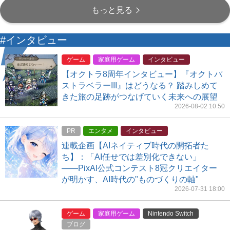
もっと見る
#インタビュー
ゲーム
家庭用ゲーム
インタビュー
【オクトラ8周年インタビュー】『オクトパ
ストラベラーIII』はどうなる？ 踏みしめて
きた旅の足跡がつなげていく未来への展望
2026-08-02 10:50
PR
エンタメ
インタビュー
連載企画【AIネイティブ時代の開拓者た
ち】：「AI任せでは差別化できない」
――PixAI公式コンテスト8冠クリエイター
が明かす、AI時代の"ものづくりの軸"
2026-07-31 18:00
ゲーム
家庭用ゲーム
Nintendo Switch
ブログ