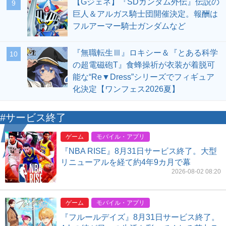
【Gジェネ】『SDガンダム外伝』伝説の
9
巨人＆アルガス騎士団開催決定。報酬は
フルアーマー騎士ガンダムなど
『無職転生Ⅲ』ロキシー＆『とある科学
10
の超電磁砲T』食蜂操祈が衣装が着脱可
能な“Re▼Dress”シリーズでフィギュア
化決定【ワンフェス2026夏】
#サービス終了
ゲーム
モバイル・アプリ
『NBA RISE』8月31日サービス終了。大型
リニューアルを経て約4年9カ月で幕
2026-08-02 08:20
ゲーム
モバイル・アプリ
『フルールデイズ』8月31日サービス終了。