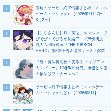
来週のサービス終了情報まとめ（スマホ
5
ゲーム・ソシャゲ）【2026年7月27日～
8月2日】
【にじさんじ】月ノ美兎、ルンルン、で
6
びでび・でびるが長編アニメ声優初挑
戦！ Netflix映画『THE RIBBON
HERO』第3弾予告＆追加キャスト解禁
『続・魔法科高校の劣等生 メイジアン・
7
カンパニー』12巻9/10発売。達也と深雪
の物語はフィナーレへ!?
サービス終了情報まとめ（スマホゲー
8
ム・ソシャゲなど）【2026年8月】