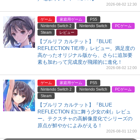
2026-08-02 12:30
ゲーム
家庭用ゲーム
PS5
Nintendo Switch 2
Nintendo Switch
PCゲーム
Steam
レビュー
【ブルリフ カルテット】『BLUE
REFLECTION TIE/帝』レビュー。満足度の
高かったオリジナル版から、さらに追加要
素も加わって完成度が飛躍的に進化！
2026-08-02 12:00
ゲーム
家庭用ゲーム
PS5
Nintendo Switch 2
Nintendo Switch
PCゲーム
Steam
【ブルリフ カルテット】『BLUE
REFLECTION 幻に舞う少女の剣』レビュ
ー。テクスチャの高解像度化でシリーズの
原点が鮮やかによみがえる！
2026-08-01 12:00