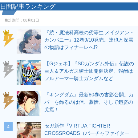
日間記事ランキング
集計期間：
08月01日
『続・魔法科高校の劣等生 メイジアン・
1
カンパニー』12巻9/10発売。達也と深雪
の物語はフィナーレへ!?
【Gジェネ】『SDガンダム外伝』伝説の
2
巨人＆アルガス騎士団開催決定。報酬は
フルアーマー騎士ガンダムなど
『キングダム』最新80巻の書影公開。カ
3
バーを飾るのは信、蒙恬、そして鎧姿の
羌瘣！
セガ新作『VIRTUA FIGHTER
4
CROSSROADS（バーチャファイター