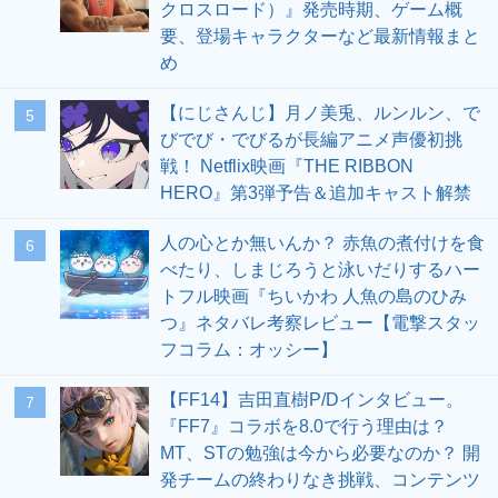
クロスロード）』発売時期、ゲーム概
要、登場キャラクターなど最新情報まと
め
【にじさんじ】月ノ美兎、ルンルン、で
5
びでび・でびるが長編アニメ声優初挑
戦！ Netflix映画『THE RIBBON
HERO』第3弾予告＆追加キャスト解禁
人の心とか無いんか？ 赤魚の煮付けを食
6
べたり、しまじろうと泳いだりするハー
トフル映画『ちいかわ 人魚の島のひみ
つ』ネタバレ考察レビュー【電撃スタッ
フコラム：オッシー】
【FF14】吉田直樹P/Dインタビュー。
7
『FF7』コラボを8.0で行う理由は？
MT、STの勉強は今から必要なのか？ 開
発チームの終わりなき挑戦、コンテンツ