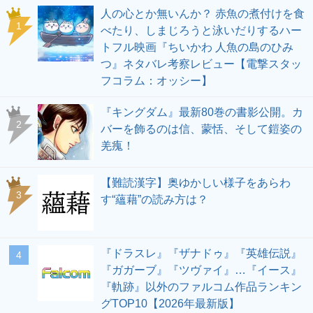
人の心とか無いんか？ 赤魚の煮付けを食
1
べたり、しまじろうと泳いだりするハー
トフル映画『ちいかわ 人魚の島のひみ
つ』ネタバレ考察レビュー【電撃スタッ
フコラム：オッシー】
『キングダム』最新80巻の書影公開。カ
2
バーを飾るのは信、蒙恬、そして鎧姿の
羌瘣！
【難読漢字】奥ゆかしい様子をあらわ
3
す“蘊藉”の読み方は？
『ドラスレ』『ザナドゥ』『英雄伝説』
4
『ガガーブ』『ツヴァイ』…『イース』
『軌跡』以外のファルコム作品ランキン
グTOP10【2026年最新版】