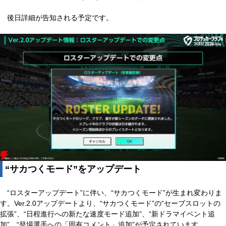
後日詳細が告知される予定です。
“サカつくモード”をアップデート
“ロスターアップデート”に伴い、“サカつくモード”が生まれ変わりま
す。Ver.2.0アップデートより、“サカつくモード”の“セーブスロットの
拡張”、“日程進行への新たな速度モード追加”、“新ドラマイベント追
加”、“登場選手への「固有コメント」追加”が予定されています。