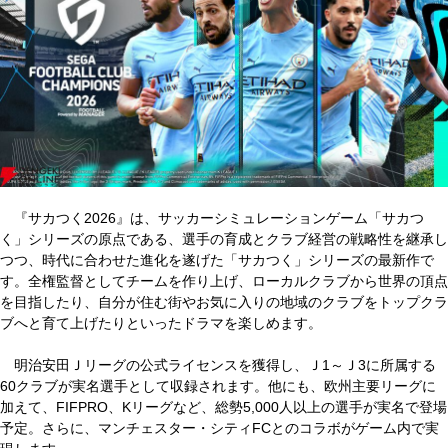
『サカつく2026』は、サッカーシミュレーションゲーム「サカつ
く」シリーズの原点である、選手の育成とクラブ経営の戦略性を継承し
つつ、時代に合わせた進化を遂げた「サカつく」シリーズの最新作で
す。全権監督としてチームを作り上げ、ローカルクラブから世界の頂点
を目指したり、自分が住む街やお気に入りの地域のクラブをトップクラ
ブへと育て上げたりといったドラマを楽しめます。
明治安田Ｊリーグの公式ライセンスを獲得し、Ｊ1～Ｊ3に所属する
60クラブが実名選手として収録されます。他にも、欧州主要リーグに
加えて、FIFPRO、Kリーグなど、総勢5,000人以上の選手が実名で登場
予定。さらに、マンチェスター・シティFCとのコラボがゲーム内で実