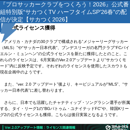
『プロサッカークラブをつくろう！2026』公式番
組特別版“サカつくTV ハーフタイムSP’26春”の配
信が決定【サカつく2026】
新公式ライセンス獲得
アメリカ・カナダの30クラブで構成される“メジャーリーグサッカー
（MLS）”や“サッカー日本代表”、ブンデスリーガの名門クラブ“FCバイ
エルン・ミュンヘン”の公式ライセンスを新たに獲得したとのこと。こ
れらのライセンスは、6月実装のVer.2.0アップデートより“サカつくモ
ード”内に反映予定です。それぞれのライセンスを使用したスカウトも
現在企画中のようです。
また、“ver. 2.0 アップデート”後より、キービジュアルが“MLS”、“サ
ッカー日本代表”に差し替わります。
さらに、日本でも活躍したチャナティップ・ソングラシン選手が所属
する、タイ・リーグ1の“BGパトゥム・ユナイテッドFC”や、韓国Kリー
グ2の公式ライセンスも獲得。こちらは後日実装となるようです。