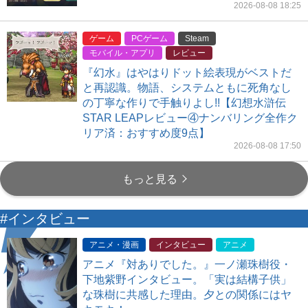
2026-08-08 18:25
ゲーム
PCゲーム
Steam
モバイル・アプリ
レビュー
『幻水』はやはりドット絵表現がベストだ
と再認識。物語、システムともに死角なし
の丁寧な作りで手触りよし!!【幻想水滸伝
STAR LEAPレビュー④ナンバリング全作ク
リア済：おすすめ度9点】
2026-08-08 17:50
もっと見る
#インタビュー
アニメ・漫画
インタビュー
アニメ
アニメ『対ありでした。』一ノ瀬珠樹役・
下地紫野インタビュー。「実は結構子供」
な珠樹に共感した理由。夕との関係にはヤ