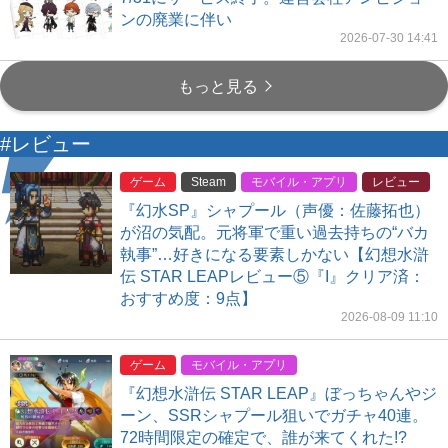
ンの廃業に伴い
2026-07-30 14:41
もっと見る
#レビュー
ゲーム
Steam
モバイル・アプリ
レビュー
『幻水SP』シャプール（声優：佐藤拓也）
が沼の気配。元将軍で重い過去持ちの“バカ
執事”…好きになる要素しかない【幻想水滸
伝 STAR LEAPレビュー⑤『I』クリア済：
おすすめ度：9点】
2026-08-09 11:10
ゲーム
モバイル・アプリ
『幻想水滸伝 STAR LEAP』ぼっちゃんやジ
ーン、SSRシャプール狙いでガチャ40連。
72時間限定の確定で、誰が来てくれた!?