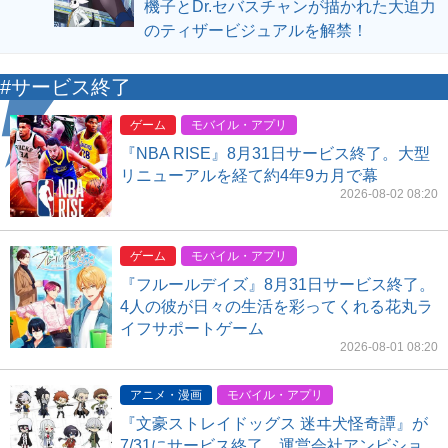
機子とDr.セバスチャンが描かれた大迫力
のティザービジュアルを解禁！
#サービス終了
ゲーム
モバイル・アプリ
『NBA RISE』8月31日サービス終了。大型
リニューアルを経て約4年9カ月で幕
2026-08-02 08:20
ゲーム
モバイル・アプリ
『フルールデイズ』8月31日サービス終了。
4人の彼が日々の生活を彩ってくれる花丸ラ
イフサポートゲーム
2026-08-01 08:20
アニメ・漫画
モバイル・アプリ
『文豪ストレイドッグス 迷ヰ犬怪奇譚』が
7/31にサービス終了。運営会社アンビショ