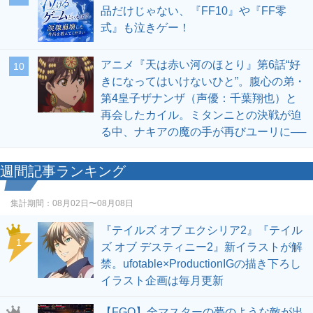
品だけじゃない、『FF10』や『FF零
式』も泣きゲー！
アニメ『天は赤い河のほとり』第6話“好
10
きになってはいけないひと”。腹心の弟・
第4皇子ザナンザ（声優：千葉翔也）と
再会したカイル。ミタンニとの決戦が迫
る中、ナキアの魔の手が再びユーリに──
週間記事ランキング
集計期間：
08月02日〜08月08日
『テイルズ オブ エクシリア2』『テイル
1
ズ オブ デスティニー2』新イラストが解
禁。ufotable×ProductionIGの描き下ろし
イラスト企画は毎月更新
【FGO】全マスターの夢のような敵が出