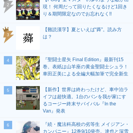
2
現！ 何周だって回りたくなるけど1回き
り＆期間限定なのでお忘れなく!!
【難読漢字】夏といえば“蕣”。読み方
3
は？
『聖闘士星矢 Final Edition』最新刊15
4
巻。表紙は山羊座の黄金聖闘士シュラ！
車田正美による全編大幅加筆で完全新生
【新作】世界は終わったけど、車中泊ラ
5
イフは超快適。1台のバンを我が家にす
るコージー終末サバイバル『In the
Van』発表
『続・魔法科高校の劣等生 メイジアン・
6
カンパニー』12巻9/10発売。達也と深雪