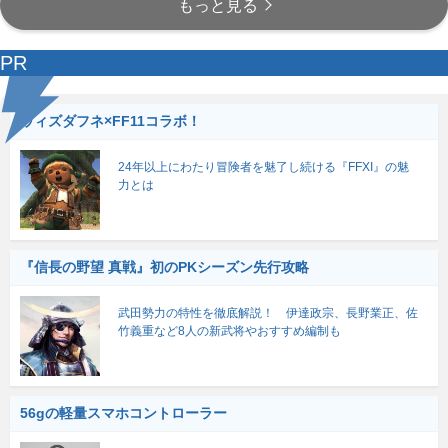
もっと見る
PR
ウィズダフネ×FF11コラボ！
24年以上にわたり冒険者を魅了し続ける『FFXI』の魅
力とは
『信長の野望 真戦』初のPKシーズン先行攻略
武田勢力の特性を徹底解説！ 伊達政宗、長野業正、佐
竹義重など8人の新武将やおすすめ編制も
56gの軽量スマホコントローラー