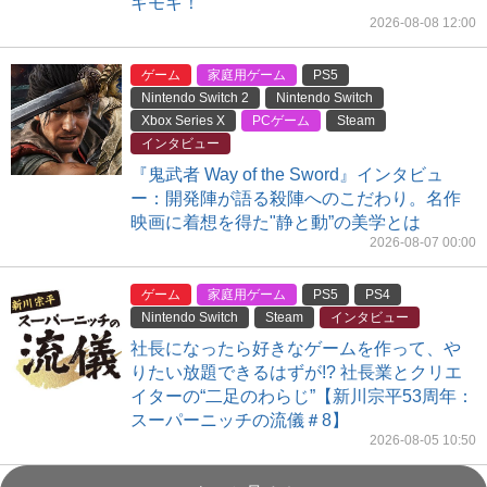
キモキ！
2026-08-08 12:00
ゲーム
家庭用ゲーム
PS5
Nintendo Switch 2
Nintendo Switch
Xbox Series X
PCゲーム
Steam
インタビュー
『鬼武者 Way of the Sword』インタビュ
ー：開発陣が語る殺陣へのこだわり。名作
映画に着想を得た"静と動”の美学とは
2026-08-07 00:00
ゲーム
家庭用ゲーム
PS5
PS4
Nintendo Switch
Steam
インタビュー
社長になったら好きなゲームを作って、や
りたい放題できるはずが!? 社長業とクリエ
イターの“二足のわらじ”【新川宗平53周年：
スーパーニッチの流儀＃8】
2026-08-05 10:50