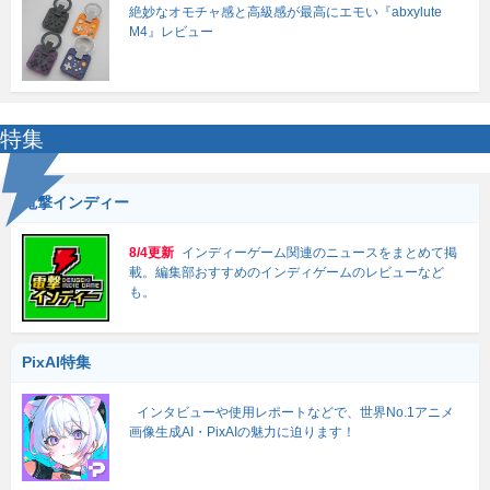
絶妙なオモチャ感と高級感が最高にエモい『abxylute
M4』レビュー
特集
電撃インディー
8/4更新
インディーゲーム関連のニュースをまとめて掲
載。編集部おすすめのインディゲームのレビューなど
も。
PixAI特集
インタビューや使用レポートなどで、世界No.1アニメ
画像生成AI・PixAIの魅力に迫ります！