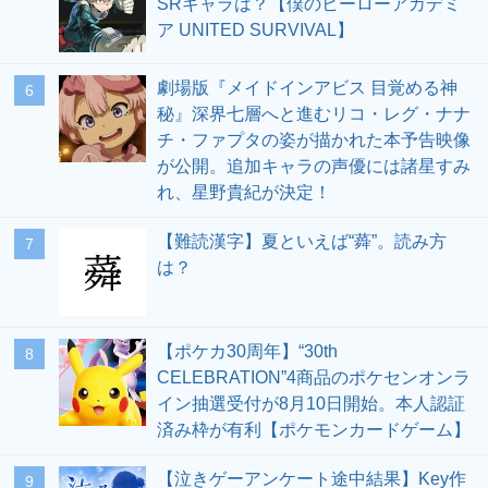
SRキャラは？【僕のヒーローアカデミ
ア UNITED SURVIVAL】
劇場版『メイドインアビス 目覚める神
6
秘』深界七層へと進むリコ・レグ・ナナ
チ・ファプタの姿が描かれた本予告映像
が公開。追加キャラの声優には諸星すみ
れ、星野貴紀が決定！
【難読漢字】夏といえば“蕣”。読み方
7
は？
【ポケカ30周年】“30th
8
CELEBRATION”4商品のポケセンオンラ
イン抽選受付が8月10日開始。本人認証
済み枠が有利【ポケモンカードゲーム】
【泣きゲーアンケート途中結果】Key作
9