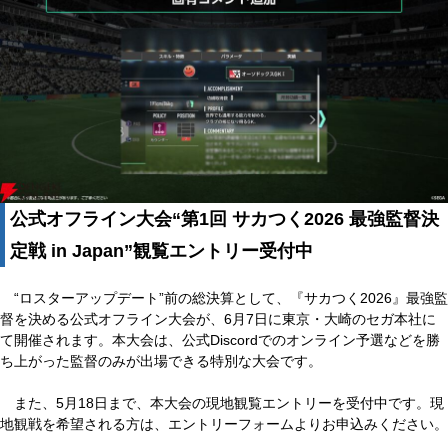
公式オフライン大会“第1回 サカつく2026 最強監督決
定戦 in Japan”観覧エントリー受付中
“ロスターアップデート”前の総決算として、『サカつく2026』最強監
督を決める公式オフライン大会が、6月7日に東京・大崎のセガ本社に
て開催されます。本大会は、公式Discordでのオンライン予選などを勝
ち上がった監督のみが出場できる特別な大会です。
また、5月18日まで、本大会の現地観覧エントリーを受付中です。現
地観戦を希望される方は、エントリーフォームよりお申込みください。