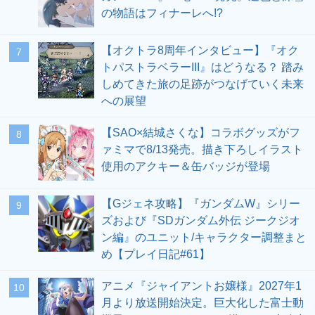
の物語はフィナーレへ!?
【オクトラ8周年インタビュー】『オク
7
トパストラベラーIII』はどうなる？ 踏み
しめてきた旅の足跡がつなげていく未来
への展望
【SAO×結城さくな】コラボグッズがフ
8
ァミマで8/13発売。描き下ろしイラスト
使用のアクキー＆缶バッジが登場
【Gジェネ攻略】『ガンダムW』シリー
9
ズおよび『SDガンダム外伝 ジークジオ
ン編』のユニット/キャラクター調整まと
め【プレイ日記#61】
アニメ『ジャイアントお嬢様』2027年1
10
月より放送開始決定。巨大化した富士動