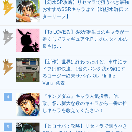
【幻水SP攻略】リセマラで狙うべき最強
1
おすすめSSRキャラは？【幻想水滸伝 ス
ターリープ】
【To LOVEる】8/8が誕生日のキャラが一
2
番くじでフィギュア化!? このスタイルの
良さは…
【新作】世界は終わったけど、車中泊ラ
3
イフは超快適。1台のバンを我が家にす
るコージー終末サバイバル『In the
Van』発表
『キングダム』キャラ人気投票。信、
4
政、貂…膨大な数のキャラから一番の推
しキャラを教えてください！
【ヒロサバ：攻略】リセマラで狙うべき
5