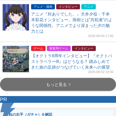
アニメ・漫画
インタビュー
アニメ
アニメ『対ありでした。』犬井夕役・千本
木彩花インタビュー。珠樹とは”共犯者”のよ
うな関係性。アニメでより深まった夕の魅
力とは
2026-08-04 17:00
ゲーム
家庭用ゲーム
インタビュー
【オクトラ8周年インタビュー】『オクトパ
ストラベラーIII』はどうなる？ 踏みしめて
きた旅の足跡がつなげていく未来への展望
2026-08-02 10:50
もっと見る
PR
逆転の右手（ガチャ）を解説