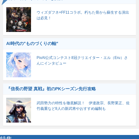
ウィズダフネ×FF11コラボ。朽ちた骨から蘇生する演出
は必見！
AI時代の"ものづくりの軸"
PixAI公式コンテスト8冠クリエイター・エル（Eru）さ
んにインタビュー
『信長の野望 真戦』初のPKシーズン先行攻略
武田勢力の特性を徹底解説！ 伊達政宗、長野業正、佐
竹義重など8人の新武将やおすすめ編制も