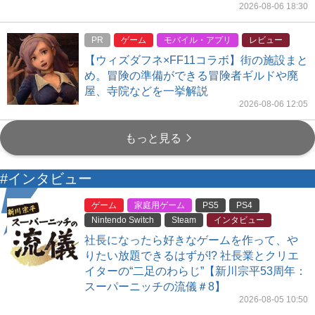
2026-08-06 18:30
PR
ゲーム
モバイル・アプリ
レビュー
【ウィズダフネ×FF11コラボ】街の施設まと
め。冒険の準備ができる冒険者ギルドや廃
屋、寺院などを一挙解説
2026-08-06 12:05
もっと見る
#インタビュー
ゲーム
家庭用ゲーム
PS5
PS4
Nintendo Switch
Steam
インタビュー
社長になったら好きなゲームを作って、や
りたい放題できるはずが!? 社長業とクリエ
イターの“二足のわらじ”【新川宗平53周年：
スーパーニッチの流儀＃8】
2026-08-05 10:50