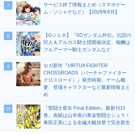
サービス終了情報まとめ（スマホゲー
7
ム・ソシャゲなど）【2026年8月】
【Gジェネ】『SDガンダム外伝』伝説の
8
巨人＆アルガス騎士団開催決定。報酬は
フルアーマー騎士ガンダムなど
セガ新作『VIRTUA FIGHTER
9
CROSSROADS（バーチャファイター
クロスロード）』発売時期、ゲーム概
要、登場キャラクターなど最新情報まと
め
『聖闘士星矢 Final Edition』最新刊15
10
巻。表紙は山羊座の黄金聖闘士シュラ！
車田正美による全編大幅加筆で完全新生