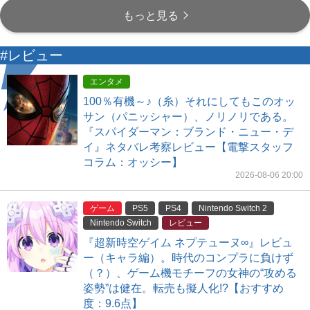
もっと見る
#レビュー
エンタメ
100％有機～♪（糸）それにしてもこのオッ
サン（パニッシャー）、ノリノリである。
『スパイダーマン：ブランド・ニュー・デ
イ』ネタバレ考察レビュー【電撃スタッフ
コラム：オッシー】
2026-08-06 20:00
ゲーム
PS5
PS4
Nintendo Switch 2
Nintendo Switch
レビュー
『超新時空ゲイム ネプテューヌ∞』レビュ
ー（キャラ編）。時代のコンプラに負けず
（？）、ゲーム機モチーフの女神の“攻める
姿勢”は健在。転売も擬人化!?【おすすめ
度：9.6点】