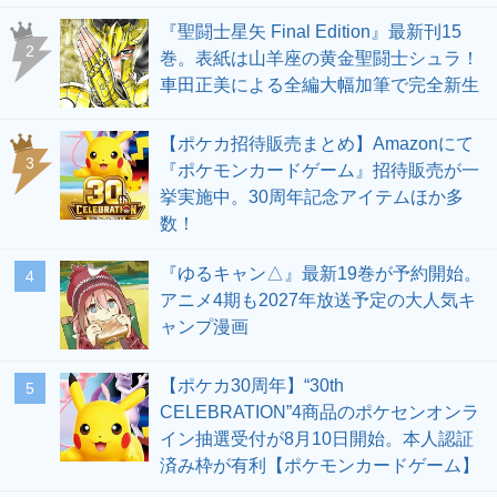
『聖闘士星矢 Final Edition』最新刊15
2
巻。表紙は山羊座の黄金聖闘士シュラ！
車田正美による全編大幅加筆で完全新生
【ポケカ招待販売まとめ】Amazonにて
3
『ポケモンカードゲーム』招待販売が一
挙実施中。30周年記念アイテムほか多
数！
『ゆるキャン△』最新19巻が予約開始。
4
アニメ4期も2027年放送予定の大人気キ
ャンプ漫画
【ポケカ30周年】“30th
5
CELEBRATION”4商品のポケセンオンラ
イン抽選受付が8月10日開始。本人認証
済み枠が有利【ポケモンカードゲーム】