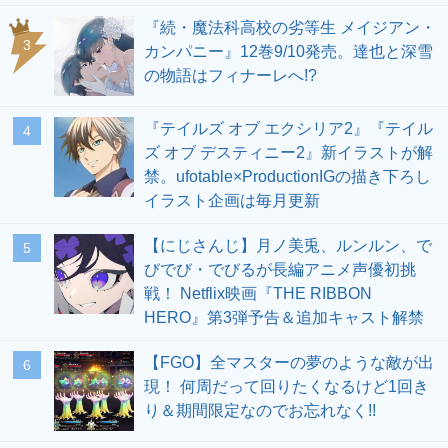
『続・魔法科高校の劣等生 メイジアン・
3
カンパニー』12巻9/10発売。達也と深雪
の物語はフィナーレへ!?
『テイルズ オブ エクシリア2』『テイル
4
ズ オブ デスティニー2』新イラストが解
禁。ufotable×ProductionIGの描き下ろし
イラスト企画は毎月更新
【にじさんじ】月ノ美兎、ルンルン、で
5
びでび・でびるが長編アニメ声優初挑
戦！ Netflix映画『THE RIBBON
HERO』第3弾予告＆追加キャスト解禁
【FGO】全マスターの夢のような敵が出
6
現！ 何周だって回りたくなるけど1回き
り＆期間限定なのでお忘れなく!!