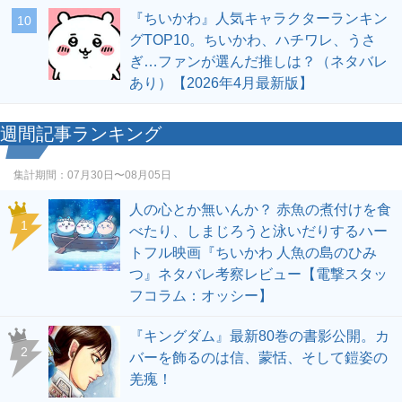
『ちいかわ』人気キャラクターランキン
10
グTOP10。ちいかわ、ハチワレ、うさ
ぎ…ファンが選んだ推しは？（ネタバレ
あり）【2026年4月最新版】
週間記事ランキング
集計期間：
07月30日〜08月05日
人の心とか無いんか？ 赤魚の煮付けを食
1
べたり、しまじろうと泳いだりするハー
トフル映画『ちいかわ 人魚の島のひみ
つ』ネタバレ考察レビュー【電撃スタッ
フコラム：オッシー】
『キングダム』最新80巻の書影公開。カ
2
バーを飾るのは信、蒙恬、そして鎧姿の
羌瘣！