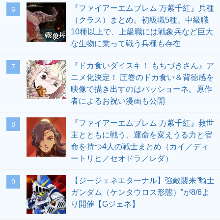
『ファイアーエムブレム 万紫千紅』兵種
6
（クラス）まとめ。初級職5種、中級職
10種以上で、上級職には戦象兵など巨大
な生物に乗って戦う兵種も存在
『ドカ食いダイスキ！ もちづきさん』ア
7
ニメ化決定！ 圧巻のドカ食い＆背徳感を
映像で描き出すのはパッショーネ。原作
者によるお祝い漫画も公開
『ファイアーエムブレム 万紫千紅』救世
8
主とともに戦う、運命を変えうる力と宿
命を持つ4人の戦士まとめ（カイ／ディ
ートリヒ／セオドラ／レダ）
【ジージェネエターナル】強敵襲来“騎士
9
ガンダム（ケンタウロス形態）”が8/6よ
り開催【Gジェネ】