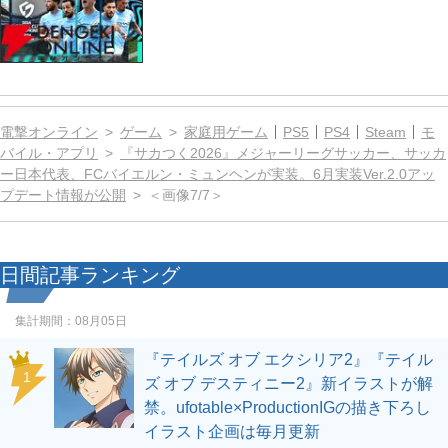
電撃オンライン
ゲーム
家庭用ゲーム
PS5
PS4
Steam
モ
バイル・アプリ
『サカつく2026』メジャーリーグサッカー、サッカ
ー日本代表、FCバイエルン・ミュンヘンが実装。6月実装Ver.2.0アッ
プデート情報が公開
＜画像7/7＞
日間記事ランキング
集計期間：
08月05日
『テイルズ オブ エクシリア2』『テイル
1
ズ オブ デスティニー2』新イラストが解
禁。ufotable×ProductionIGの描き下ろし
イラスト企画は毎月更新