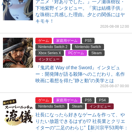
アニメ『対ありでした。』一ノ瀬珠樹役・
下地紫野インタビュー。「実は結構子供」
な珠樹に共感した理由。夕との関係にはヤ
キモキ！
2026-08-08 12:00
ゲーム
家庭用ゲーム
PS5
Nintendo Switch 2
Nintendo Switch
Xbox Series X
PCゲーム
Steam
インタビュー
『鬼武者 Way of the Sword』インタビュ
ー：開発陣が語る殺陣へのこだわり。名作
映画に着想を得た"静と動”の美学とは
2026-08-07 00:00
ゲーム
家庭用ゲーム
PS5
PS4
Nintendo Switch
Steam
インタビュー
社長になったら好きなゲームを作って、や
りたい放題できるはずが!? 社長業とクリエ
イターの“二足のわらじ”【新川宗平53周年：