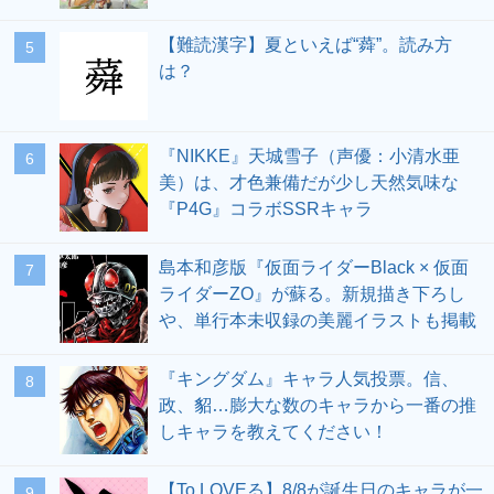
【難読漢字】夏といえば“蕣”。読み方
5
は？
『NIKKE』天城雪子（声優：小清水亜
6
美）は、才色兼備だが少し天然気味な
『P4G』コラボSSRキャラ
島本和彦版『仮面ライダーBlack × 仮面
7
ライダーZO』が蘇る。新規描き下ろし
や、単行本未収録の美麗イラストも掲載
『キングダム』キャラ人気投票。信、
8
政、貂…膨大な数のキャラから一番の推
しキャラを教えてください！
【To LOVEる】8/8が誕生日のキャラが一
9