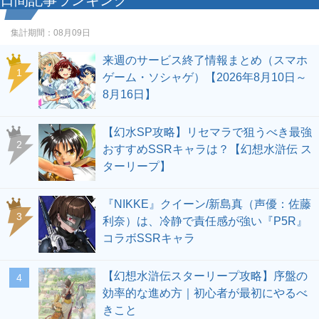
日間記事ランキング
集計期間：
08月09日
来週のサービス終了情報まとめ（スマホ
1
ゲーム・ソシャゲ）【2026年8月10日～
8月16日】
【幻水SP攻略】リセマラで狙うべき最強
2
おすすめSSRキャラは？【幻想水滸伝 ス
ターリープ】
『NIKKE』クイーン/新島真（声優：佐藤
3
利奈）は、冷静で責任感が強い『P5R』
コラボSSRキャラ
【幻想水滸伝スターリープ攻略】序盤の
4
効率的な進め方｜初心者が最初にやるべ
きこと