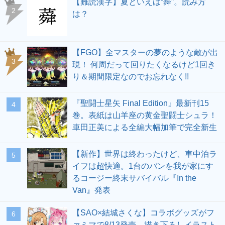
【難読漢字】夏といえば“蕣”。読み方
2
は？
【FGO】全マスターの夢のような敵が出
3
現！ 何周だって回りたくなるけど1回き
り＆期間限定なのでお忘れなく!!
『聖闘士星矢 Final Edition』最新刊15
4
巻。表紙は山羊座の黄金聖闘士シュラ！
車田正美による全編大幅加筆で完全新生
【新作】世界は終わったけど、車中泊ラ
5
イフは超快適。1台のバンを我が家にす
るコージー終末サバイバル『In the
Van』発表
【SAO×結城さくな】コラボグッズがフ
6
ァミマで8/13発売。描き下ろしイラスト