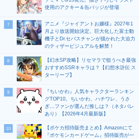
使用のアクキー＆缶バッジが登場
アニメ『ジャイアントお嬢様』2027年1
7
月より放送開始決定。巨大化した富士動
機子とDr.セバスチャンが描かれた大迫力
のティザービジュアルを解禁！
【幻水SP攻略】リセマラで狙うべき最強
8
おすすめSSRキャラは？【幻想水滸伝 ス
ターリープ】
『ちいかわ』人気キャラクターランキン
9
グTOP10。ちいかわ、ハチワレ、うさ
ぎ…ファンが選んだ推しは？（ネタバレ
あり）【2026年4月最新版】
【ポケカ招待販売まとめ】Amazonにて
10
『ポケモンカードゲーム』招待販売が一