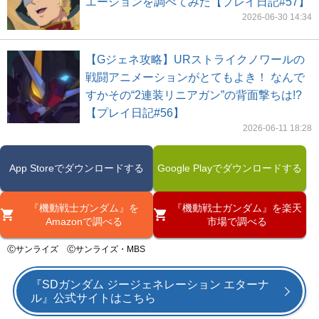
エーションを調べてみた【プレイ日記#57】
2026-06-30 14:34
【Gジェネ攻略】URストライクノワールの
戦闘アニメーションがとてもよき！ なんで
すかその“2連装リニアガン”の背面撃ちは!?
【プレイ日記#56】
2026-06-11 18:28
App Storeでダウンロードする
Google Playでダウンロードする
『機動戦士ガンダム』を
『機動戦士ガンダム』を楽天
Amazonで調べる
市場で調べる
Ⓒサンライズ Ⓒサンライズ・MBS
『SDガンダム ジージェネレーション エターナ
ル』公式サイトはこちら