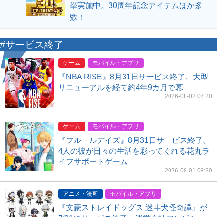
挙実施中。30周年記念アイテムほか多
数！
#サービス終了
ゲーム
モバイル・アプリ
『NBA RISE』8月31日サービス終了。大型
リニューアルを経て約4年9カ月で幕
2026-08-02 08:20
ゲーム
モバイル・アプリ
『フルールデイズ』8月31日サービス終了。
4人の彼が日々の生活を彩ってくれる花丸ラ
イフサポートゲーム
2026-08-01 08:20
アニメ・漫画
モバイル・アプリ
『文豪ストレイドッグス 迷ヰ犬怪奇譚』が