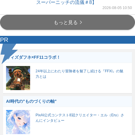
スーパーニッチの流儀＃8】
2026-08-05 10:50
もっと見る
PR
ウィズダフネ×FF11コラボ！
24年以上にわたり冒険者を魅了し続ける『FFXI』の魅
力とは
AI時代の"ものづくりの軸"
PixAI公式コンテスト8冠クリエイター・エル（Eru）さ
んにインタビュー