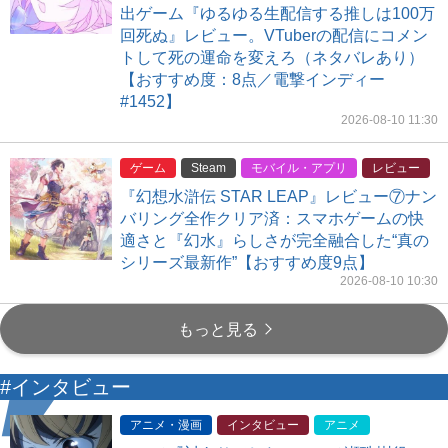
出ゲーム『ゆるゆる生配信する推しは100万
回死ぬ』レビュー。VTuberの配信にコメン
トして死の運命を変えろ（ネタバレあり）
【おすすめ度：8点／電撃インディー
#1452】
2026-08-10 11:30
ゲーム
Steam
モバイル・アプリ
レビュー
『幻想水滸伝 STAR LEAP』レビュー⑦ナン
バリング全作クリア済：スマホゲームの快
適さと『幻水』らしさが完全融合した“真の
シリーズ最新作”【おすすめ度9点】
2026-08-10 10:30
もっと見る
#インタビュー
アニメ・漫画
インタビュー
アニメ