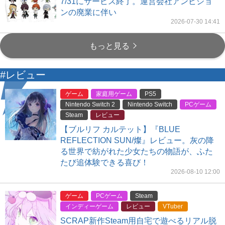
7/31にサービス終了。運営会社アンビショ
ンの廃業に伴い
2026-07-30 14:41
もっと見る
#レビュー
ゲーム
家庭用ゲーム
PS5
Nintendo Switch 2
Nintendo Switch
PCゲーム
Steam
レビュー
【ブルリフ カルテット】『BLUE
REFLECTION SUN/燦』レビュー。灰の降
る世界で紡がれた少女たちの物語が、ふた
たび追体験できる喜び！
2026-08-10 12:00
ゲーム
PCゲーム
Steam
インディーゲーム
レビュー
VTuber
SCRAP新作Steam用自宅で遊べるリアル脱