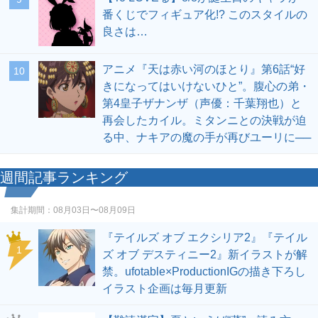
番くじでフィギュア化!? このスタイルの
良さは…
アニメ『天は赤い河のほとり』第6話“好
10
きになってはいけないひと”。腹心の弟・
第4皇子ザナンザ（声優：千葉翔也）と
再会したカイル。ミタンニとの決戦が迫
る中、ナキアの魔の手が再びユーリに──
週間記事ランキング
集計期間：
08月03日〜08月09日
『テイルズ オブ エクシリア2』『テイル
1
ズ オブ デスティニー2』新イラストが解
禁。ufotable×ProductionIGの描き下ろし
イラスト企画は毎月更新