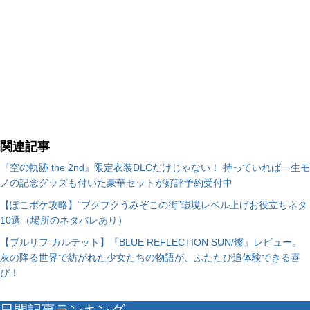
関連記事
『空の軌跡 the 2nd』限定衣装DLCだけじゃない！ 持っていれば一生モ
ノの記念グッズも付いた豪華セットが好評予約受付中
【ぽこポケ攻略】“ブクブクうみぞこの街”環境レベル上げお役立ちネタ
10選（場所のネタバレあり）
【ブルリフ カルテット】『BLUE REFLECTION SUN/燦』レビュー。
灰の降る世界で紡がれた少女たちの物語が、ふたたび追体験できる喜
び！