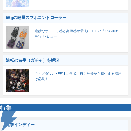
56gの軽量スマホコントローラー
絶妙なオモチャ感と高級感が最高にエモい『abxylute
M4』レビュー
逆転の右手（ガチャ）を解説
ウィズダフネ×FF11コラボ。朽ちた骨から蘇生する演出
は必見！
特集
電撃インディー