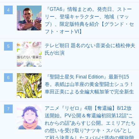
『GTA6』情報まとめ。発売日、ストー
4
リー、登場キャラクター、地域（マッ
プ）、限定版特典を紹介【グランド・セ
フト・オートVI】
テレビ朝日 題名のない音楽会に植松伸夫
5
氏が出演
『聖闘士星矢 Final Edition』最新刊15
6
巻。表紙は山羊座の黄金聖闘士シュラ！
車田正美による全編大幅加筆で完全新生
アニメ『リゼロ』4期【奪還編】8/12放
7
送開始。PV公開＆奪還編初回第12話“こ
れからの話”あらすじ公開。エミリアたち
の想いを受け取り“ナツキ・スバル”とし
て戦う決意をしたスバルは塔内の螺旋階