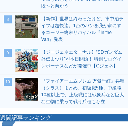
段へと向かう――
【新作】世界は終わったけど、車中泊ラ
8
イフは超快適。1台のバンを我が家にす
るコージー終末サバイバル『In the
Van』発表
【ジージェネエターナル】“SDガンダム
9
外伝まつり”が本日開始！ 特別なログイ
ンボーナスなどが開催中【Gジェネ】
『ファイアーエムブレム 万紫千紅』兵種
10
（クラス）まとめ。初級職5種、中級職
10種以上で、上級職には戦象兵など巨大
な生物に乗って戦う兵種も存在
週間記事ランキング