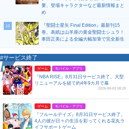
要、登場キャラクターなど最新情報まと
め
『聖闘士星矢 Final Edition』最新刊15
10
巻。表紙は山羊座の黄金聖闘士シュラ！
車田正美による全編大幅加筆で完全新生
#サービス終了
ゲーム
モバイル・アプリ
『NBA RISE』8月31日サービス終了。大型
リニューアルを経て約4年9カ月で幕
2026-08-02 08:20
ゲーム
モバイル・アプリ
『フルールデイズ』8月31日サービス終了。
4人の彼が日々の生活を彩ってくれる花丸ラ
イフサポートゲーム