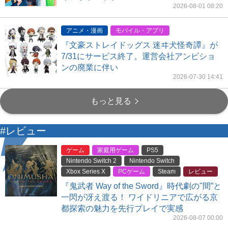
2026-08-01 08:20
アニメ・漫画
モバイル・アプリ
『文豪ストレイドッグス 迷ヰ犬怪奇譚』が
7/31にサービス終了。運営会社アンビショ
ンの廃業に伴い
2026-07-30 14:41
もっと見る
#レビュー
ゲーム
家庭用ゲーム
PS5
Nintendo Switch 2
Nintendo Switch
Xbox Series X
PCゲーム
Steam
レビュー
『鬼武者 Way of the Sword』時代劇の"間”と
一閃が冴え渡る！ ワイドリニアで広がる京
都探索の魅力を先行プレイで実感
2026-08-07 00:00