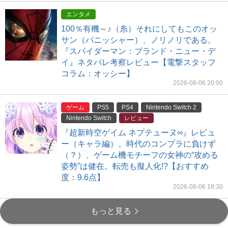
エンタメ
100％有機～♪（糸）それにしてもこのオッ
サン（パニッシャー）、ノリノリである。
『スパイダーマン：ブランド・ニュー・デ
イ』ネタバレ考察レビュー【電撃スタッフ
コラム：オッシー】
2026-08-06 20:00
ゲーム
PS5
PS4
Nintendo Switch 2
Nintendo Switch
レビュー
『超新時空ゲイム ネプテューヌ∞』レビュ
ー（キャラ編）。時代のコンプラに負けず
（？）、ゲーム機モチーフの女神の“攻める
姿勢”は健在。転売も擬人化!?【おすすめ
度：9.6点】
2026-08-06 18:30
もっと見る