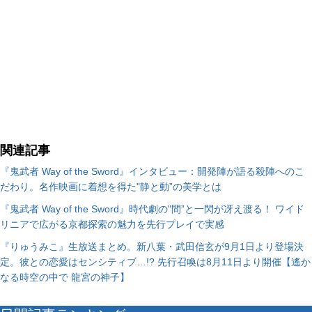
関連記事
『鬼武者 Way of the Sword』インタビュー：開発陣が語る殺陣へのこ
だわり。名作映画に着想を得た"静と動”の美学とは
『鬼武者 Way of the Sword』時代劇の"間”と一閃が冴え渡る！ ワイド
リニアで広がる京都探索の魅力を先行プレイで実感
『りゅうみこ』生放送まとめ。新八葉・武田信玄が9月1日より登場決
定。彼との恋愛はセンシティブ…!? 先行召喚は8月11日より開催【遙か
なる時空の中で 龍宮の神子】