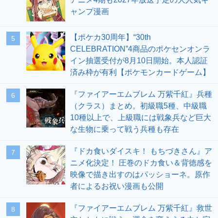
ャンプ漫画
【ポケカ30周年】“30th
5
CELEBRATION”4商品のポケセンオンラ
イン抽選受付が8月10日開始。本人認証
済み枠が有利【ポケモンカードゲーム】
『ファイアーエムブレム 万紫千紅』兵種
6
（クラス）まとめ。初級職5種、中級職
10種以上で、上級職には戦象兵など巨大
な生物に乗って戦う兵種も存在
『ドカ食いダイスキ！ もちづきさん』ア
7
ニメ化決定！ 圧巻のドカ食い＆背徳感を
映像で描き出すのはパッショーネ。原作
者によるお祝い漫画も公開
『ファイアーエムブレム 万紫千紅』救世
8