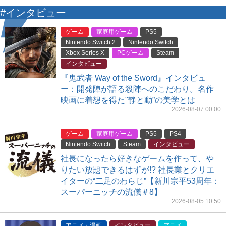
#インタビュー
ゲーム
家庭用ゲーム
PS5
Nintendo Switch 2
Nintendo Switch
Xbox Series X
PCゲーム
Steam
インタビュー
『鬼武者 Way of the Sword』インタビュ
ー：開発陣が語る殺陣へのこだわり。名作
映画に着想を得た"静と動”の美学とは
2026-08-07 00:00
ゲーム
家庭用ゲーム
PS5
PS4
Nintendo Switch
Steam
インタビュー
社長になったら好きなゲームを作って、や
りたい放題できるはずが!? 社長業とクリエ
イターの“二足のわらじ”【新川宗平53周年：
スーパーニッチの流儀＃8】
2026-08-05 10:50
アニメ・漫画
インタビュー
アニメ