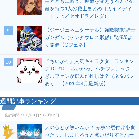
主とともに戦う、運命を変えうる力と宿
命を持つ4人の戦士まとめ（カイ／ディ
ートリヒ／セオドラ／レダ）
【ジージェネエターナル】強敵襲来“騎士
9
ガンダム（ケンタウロス形態）”が8/6よ
り開催【Gジェネ】
『ちいかわ』人気キャラクターランキン
10
グTOP10。ちいかわ、ハチワレ、うさ
ぎ…ファンが選んだ推しは？（ネタバレ
あり）【2026年4月最新版】
週間記事ランキング
集計期間：
07月31日〜08月06日
人の心とか無いんか？ 赤魚の煮付けを食
1
べたり、しまじろうと泳いだりするハー