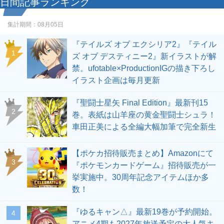
日間記事ランキング
集計期間：
08月05日
『テイルズ オブ エクシリア2』『テイル
1
ズ オブ デスティニー2』新イラストが解
禁。ufotable×ProductionIGの描き下ろし
イラスト企画は毎月更新
『聖闘士星矢 Final Edition』最新刊15
2
巻。表紙は山羊座の黄金聖闘士シュラ！
車田正美による全編大幅加筆で完全新生
【ポケカ招待販売まとめ】Amazonにて
3
『ポケモンカードゲーム』招待販売が一
挙実施中。30周年記念アイテムほか多
数！
『ゆるキャン△』最新19巻が予約開始。
4
アニメ4期も2027年放送予定の大人気キ