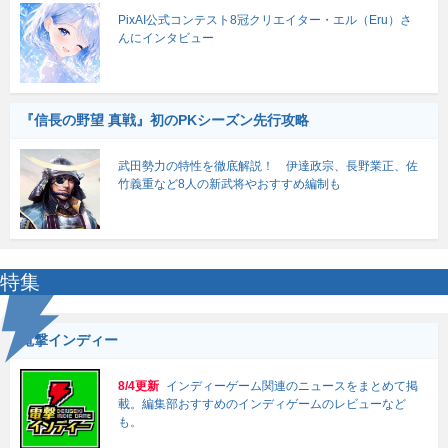
PixAI公式コンテスト8冠クリエイター・エル（Eru）さ
んにインタビュー
『信長の野望 真戦』初のPKシーズン先行攻略
武田勢力の特性を徹底解説！ 伊達政宗、長野業正、佐
竹義重など8人の新武将やおすすめ編制も
特集
電撃インディー
8/4更新
インディーゲーム関連のニュースをまとめて掲
載。編集部おすすめのインディゲームのレビューなど
も。