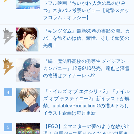
トフル映画『ちいかわ 人魚の島のひみ
つ』ネタバレ考察レビュー【電撃スタッ
フコラム：オッシー】
『キングダム』最新80巻の書影公開。カ
2
バーを飾るのは信、蒙恬、そして鎧姿の
羌瘣！
『続・魔法科高校の劣等生 メイジアン・
3
カンパニー』12巻9/10発売。達也と深雪
の物語はフィナーレへ!?
『テイルズ オブ エクシリア2』『テイル
4
ズ オブ デスティニー2』新イラストが解
禁。ufotable×ProductionIGの描き下ろし
イラスト企画は毎月更新
【FGO】全マスターの夢のような敵が出
5
現！ 何周だって回りたくなるけど1回き