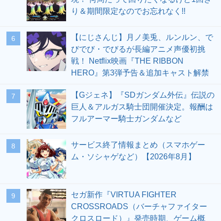
り＆期間限定なのでお忘れなく!!
【にじさんじ】月ノ美兎、ルンルン、で
6
びでび・でびるが長編アニメ声優初挑
戦！ Netflix映画『THE RIBBON
HERO』第3弾予告＆追加キャスト解禁
【Gジェネ】『SDガンダム外伝』伝説の
7
巨人＆アルガス騎士団開催決定。報酬は
フルアーマー騎士ガンダムなど
サービス終了情報まとめ（スマホゲー
8
ム・ソシャゲなど）【2026年8月】
セガ新作『VIRTUA FIGHTER
9
CROSSROADS（バーチャファイター
クロスロード）』発売時期、ゲーム概