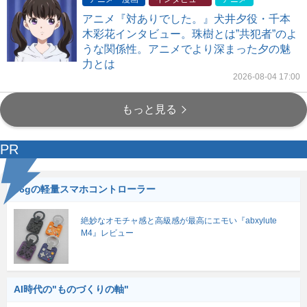
アニメ『対ありでした。』犬井夕役・千本
木彩花インタビュー。珠樹とは”共犯者”のよ
うな関係性。アニメでより深まった夕の魅
力とは
2026-08-04 17:00
もっと見る
PR
56gの軽量スマホコントローラー
絶妙なオモチャ感と高級感が最高にエモい『abxylute
M4』レビュー
AI時代の"ものづくりの軸"