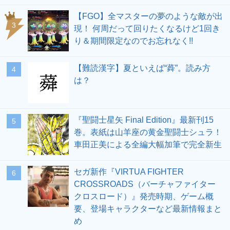
【FGO】全マスターの夢のような敵が出
3
現！ 何周だって回りたくなるけど1回き
り＆期間限定なのでお忘れなく!!
【難読漢字】夏といえば“蕣”。読み方
4
は？
『聖闘士星矢 Final Edition』最新刊15
5
巻。表紙は山羊座の黄金聖闘士シュラ！
車田正美による全編大幅加筆で完全新生
セガ新作『VIRTUA FIGHTER
6
CROSSROADS（バーチャファイター
クロスロード）』発売時期、ゲーム概
要、登場キャラクターなど最新情報まと
め