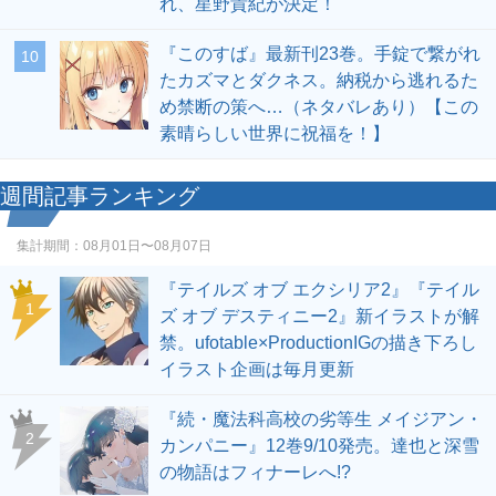
れ、星野貴紀が決定！
『このすば』最新刊23巻。手錠で繋がれ
10
たカズマとダクネス。納税から逃れるた
め禁断の策へ…（ネタバレあり）【この
素晴らしい世界に祝福を！】
週間記事ランキング
集計期間：
08月01日〜08月07日
『テイルズ オブ エクシリア2』『テイル
1
ズ オブ デスティニー2』新イラストが解
禁。ufotable×ProductionIGの描き下ろし
イラスト企画は毎月更新
『続・魔法科高校の劣等生 メイジアン・
2
カンパニー』12巻9/10発売。達也と深雪
の物語はフィナーレへ!?