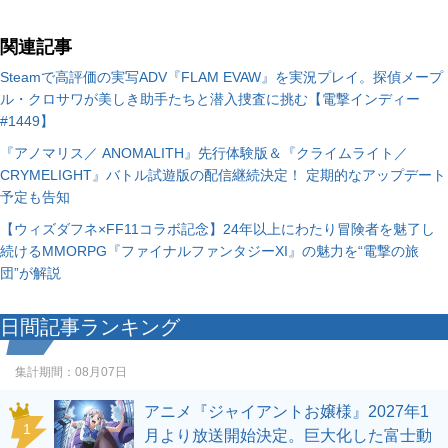
関連記事
Steamで高評価の実写ADV『FLAM EVAW』を実況プレイ。探偵メープ
ル・クロサワが美しき助手たちと潜入捜査に挑む【電撃インディー
#1449】
『アノマリス／ ANOMALITH』先行体験版＆『クライムライト／
CRYMELIGHT』バトル試遊版の配信継続決定！ 定期的なアップデート
予定も告知
【ウィズダフネ×FF11コラボ記念】24年以上にわたり冒険者を魅了し
続けるMMORPG『ファイナルファンタジーXI』の魅力を“電撃の旅
団”が解説
日間記事ランキング
集計期間：
08月07日
アニメ『ジャイアントお嬢様』2027年1
1
月より放送開始決定。巨大化した富士動