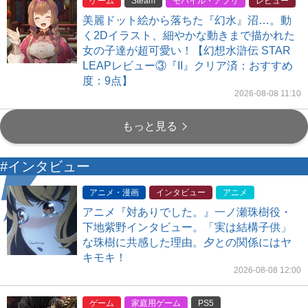
ゲーム
Steam
モバイル・アプリ
レビュー
美麗ドット絵から落ちた『幻水』沼…。動
く2Dイラスト、細やかな動きまで描かれた
女の子達が超可愛い！【幻想水滸伝 STAR
LEAPレビュー③『II』クリア済：おすすめ
度：9点】
2026-08-08 11:10
もっと見る
#インタビュー
アニメ・漫画
インタビュー
アニメ
アニメ『対ありでした。』一ノ瀬珠樹役・
下地紫野インタビュー。「実は結構子供」
な珠樹に共感した理由。夕との関係にはヤ
キモキ！
2026-08-08 12:00
ゲーム
家庭用ゲーム
PS5