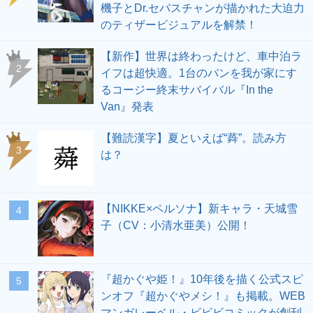
機子とDr.セバスチャンが描かれた大迫力
のティザービジュアルを解禁！
【新作】世界は終わったけど、車中泊ラ
2
イフは超快適。1台のバンを我が家にす
るコージー終末サバイバル『In the
Van』発表
【難読漢字】夏といえば“蕣”。読み方
3
は？
【NIKKE×ペルソナ】新キャラ・天城雪
4
子（CV：小清水亜美）公開！
『超かぐや姫！』10年後を描く公式スピ
5
ンオフ『超かぐやメシ！』も掲載。WEB
マンガレーベル・ビビビコミックが創刊