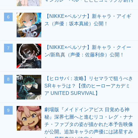
【NIKKE×ペルソナ】新キャラ・アイギ
6
ス（声優：坂本真綾）公開！
【NIKKE×ペルソナ】新キャラ・クイー
7
ン/新島真（声優：佐藤利奈）公開！
【ヒロサバ：攻略】リセマラで狙うべき
8
SRキャラは？【僕のヒーローアカデミ
ア UNITED SURVIVAL】
劇場版『メイドインアビス 目覚める神
9
秘』深界七層へと進むリコ・レグ・ナナ
チ・ファプタの姿が描かれた本予告映像
が公開。追加キャラの声優には諸星すみ