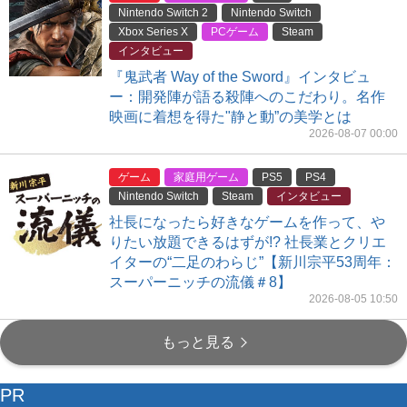
Nintendo Switch 2
Nintendo Switch
Xbox Series X
PCゲーム
Steam
インタビュー
『鬼武者 Way of the Sword』インタビュ
ー：開発陣が語る殺陣へのこだわり。名作
映画に着想を得た"静と動”の美学とは
2026-08-07 00:00
ゲーム
家庭用ゲーム
PS5
PS4
Nintendo Switch
Steam
インタビュー
社長になったら好きなゲームを作って、や
りたい放題できるはずが!? 社長業とクリエ
イターの“二足のわらじ”【新川宗平53周年：
スーパーニッチの流儀＃8】
2026-08-05 10:50
もっと見る
PR