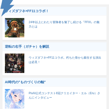
ウィズダフネ×FF11コラボ！
24年以上にわたり冒険者を魅了し続ける『FFXI』の魅
力とは
逆転の右手（ガチャ）を解説
ウィズダフネ×FF11コラボ。朽ちた骨から蘇生する演出
は必見！
AI時代の"ものづくりの軸"
PixAI公式コンテスト8冠クリエイター・エル（Eru）さ
んにインタビュー