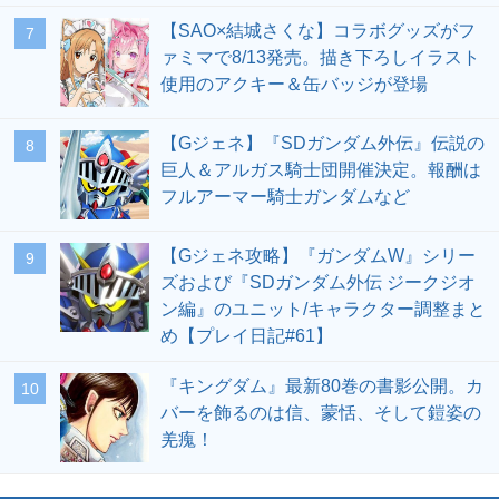
【SAO×結城さくな】コラボグッズがフ
7
ァミマで8/13発売。描き下ろしイラスト
使用のアクキー＆缶バッジが登場
【Gジェネ】『SDガンダム外伝』伝説の
8
巨人＆アルガス騎士団開催決定。報酬は
フルアーマー騎士ガンダムなど
【Gジェネ攻略】『ガンダムW』シリー
9
ズおよび『SDガンダム外伝 ジークジオ
ン編』のユニット/キャラクター調整まと
め【プレイ日記#61】
『キングダム』最新80巻の書影公開。カ
10
バーを飾るのは信、蒙恬、そして鎧姿の
羌瘣！