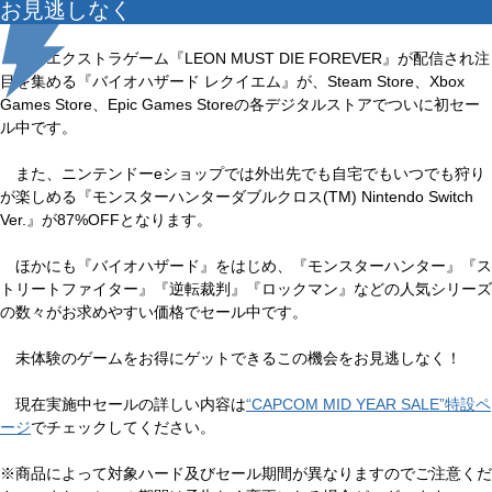
お見逃しなく
先日エクストラゲーム『LEON MUST DIE FOREVER』が配信され注
目を集める『バイオハザード レクイエム』が、Steam Store、Xbox
Games Store、Epic Games Storeの各デジタルストアでついに初セー
ル中です。
また、ニンテンドーeショップでは外出先でも自宅でもいつでも狩り
が楽しめる『モンスターハンターダブルクロス(TM) Nintendo Switch
Ver.』が87%OFFとなります。
ほかにも『バイオハザード』をはじめ、『モンスターハンター』『ス
トリートファイター』『逆転裁判』『ロックマン』などの人気シリーズ
の数々がお求めやすい価格でセール中です。
未体験のゲームをお得にゲットできるこの機会をお見逃しなく！
現在実施中セールの詳しい内容は
“CAPCOM MID YEAR SALE”特設ペ
ージ
でチェックしてください。
※商品によって対象ハード及びセール期間が異なりますのでご注意くだ