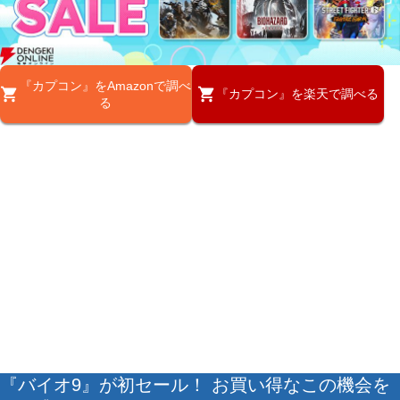
『カプコン』をAmazonで調べ
『カプコン』を楽天で調べる
る
『バイオ9』が初セール！ お買い得なこの機会を