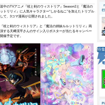
『
中のTVアニメ『杖と剣のウィストリア』Season2と『魔法の
行
ットリリィ』に人気キャラクター“しかるねこ”を加えたトリプル
して、3コマ漫画が公開されました。
『杖と剣のウィストリア』と『魔法の姉妹ルルットリリィ』両
演する天﨑滉平さんのサイン入りポスターが当たるキャンペー
開催予定です。
特
電
P