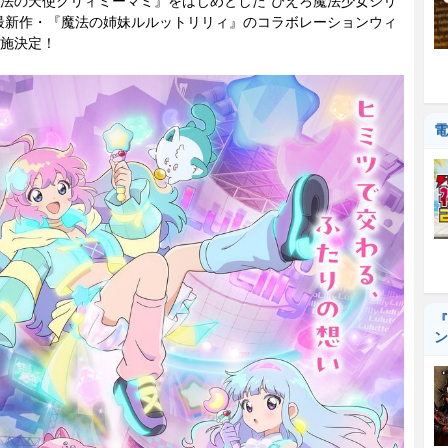
法の天使クリィミーマミ』をはじめとした“ぴえろ魔法少女シリ
最新作・『魔法の姉妹ルルットリリィ』のコラボレーションウィ
施決定！
電
『
ン