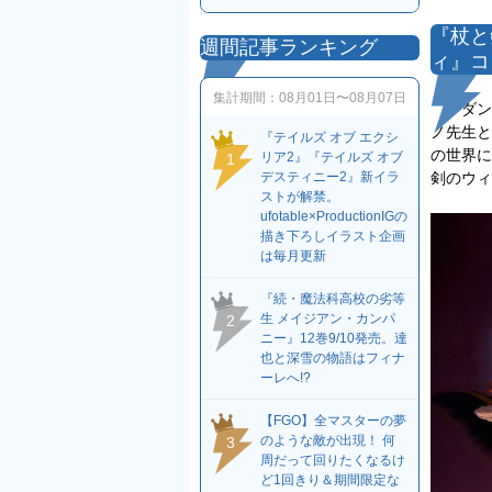
『杖と
週間記事ランキング
ィ』コ
集計期間：
08月01日〜08月07日
『ダン
ノ先生と
『テイルズ オブ エクシ
の世界に
リア2』『テイルズ オブ
1
剣のウィ
デスティニー2』新イラ
ストが解禁。
ufotable×ProductionIGの
描き下ろしイラスト企画
は毎月更新
『続・魔法科高校の劣等
生 メイジアン・カンパ
2
ニー』12巻9/10発売。達
也と深雪の物語はフィナ
ーレへ!?
【FGO】全マスターの夢
のような敵が出現！ 何
3
周だって回りたくなるけ
ど1回きり＆期間限定な