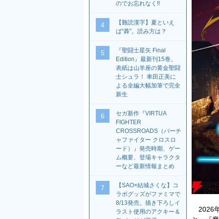
のでお忘れなく!!
【難読漢字】夏といえ
4
ば“蕣”。読み方は？
『聖闘士星矢 Final
5
Edition』最新刊15巻。
表紙は山羊座の黄金聖闘
士シュラ！ 車田正美に
よる全編大幅加筆で完全
新生
セガ新作『VIRTUA
6
FIGHTER
CROSSROADS（バーチ
ャファイター クロスロ
ード）』発売時期、ゲー
ム概要、登場キャラクタ
ーなど最新情報まとめ
【SAO×結城さくな】コ
7
ラボグッズがファミマで
8/13発売。描き下ろしイ
2026
ラスト使用のアクキー＆