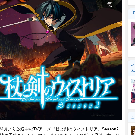
『
イ
ム
ま
年4月より放送中のTVアニメ『杖と剣のウィストリア』Season2