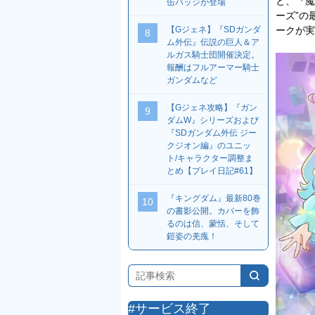
と、『魔
缶バッジが登場
ーズ”の
【Gジェネ】『SDガンダ
ークが実
8
ム外伝』伝説の巨人＆ア
ルガス騎士団開催決定。
報酬はフルアーマー騎士
ガンダムなど
【Gジェネ攻略】『ガン
9
ダムW』シリーズおよび
『SDガンダム外伝 ジー
クジオン編』のユニッ
ト/キャラクター調整ま
とめ【プレイ日記#61】
『キングダム』最新80巻
10
の書影公開。カバーを飾
るのは信、蒙恬、そして
鎧姿の羌瘣！
#サービス終了