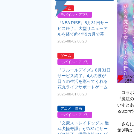
ゲーム
モバイル・アプリ
『NBA RISE』8月31日サー
ビス終了。大型リニューア
ルを経て約4年9カ月で幕
2026-08-02 08:20
ゲーム
モバイル・アプリ
『フルールデイズ』8月31日
サービス終了。4人の彼が
日々の生活を彩ってくれる
花丸ライフサポートゲーム
コラボ
2026-08-01 08:20
『魔法の
いすとあ
アニメ・漫画
る3コマ
モバイル・アプリ
『文豪ストレイドッグス 迷
さらに
ヰ犬怪奇譚』が7/31にサー
第3弾は