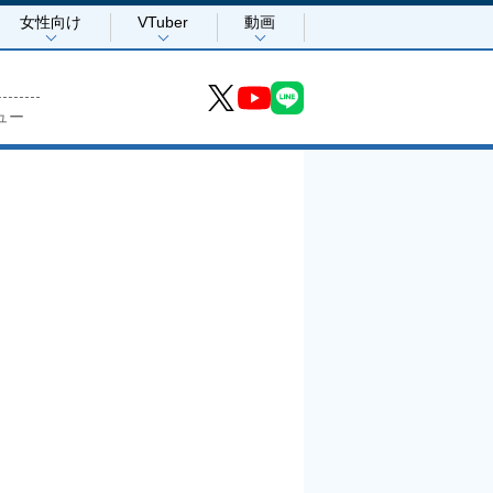
女性向け
VTuber
動画
ュー