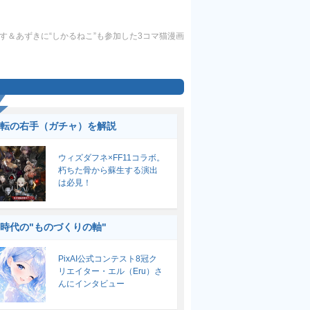
す＆あずきに“しかるねこ”も参加した3コマ猫漫画
転の右手（ガチャ）を解説
ウィズダフネ×FF11コラボ。
朽ちた骨から蘇生する演出
は必見！
I時代の"ものづくりの軸"
PixAI公式コンテスト8冠ク
リエイター・エル（Eru）さ
んにインタビュー