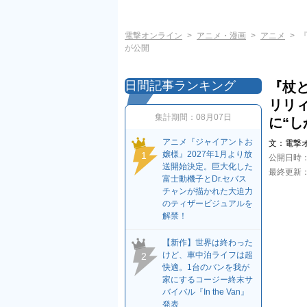
電撃オンライン
アニメ・漫画
アニメ
が公開
日間記事ランキング
『杖
リリ
集計期間：
08月07日
に“
アニメ『ジャイアントお
文：
電撃
嬢様』2027年1月より放
1
公開日時
送開始決定。巨大化した
最終更新
富士動機子とDr.セバス
チャンが描かれた大迫力
のティザービジュアルを
解禁！
【新作】世界は終わった
けど、車中泊ライフは超
2
快適。1台のバンを我が
家にするコージー終末サ
バイバル『In the Van』
発表