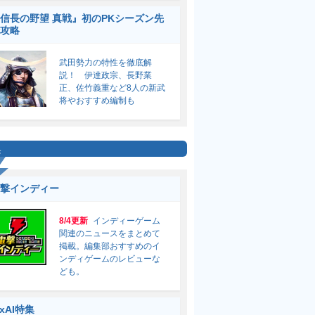
信長の野望 真戦』初のPKシーズン先
攻略
武田勢力の特性を徹底解
説！ 伊達政宗、長野業
正、佐竹義重など8人の新武
将やおすすめ編制も
集
撃インディー
8/4更新
インディーゲーム
関連のニュースをまとめて
掲載。編集部おすすめのイ
ンディゲームのレビューな
ども。
ixAI特集