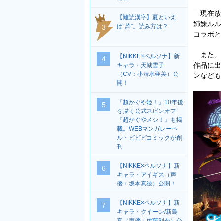
現在放送
【難読漢字】夏といえ
姉妹ルル
ば“蕣”。読み方は？
3
コラボと
また、
【NIKKE×ペルソナ】新
4
作品に出
キャラ・天城雪子
（CV：小清水亜美）公
ンなども
開！
『超かぐや姫！』10年後
5
を描く公式スピンオフ
『超かぐやメシ！』も掲
載。WEBマンガレーベ
ル・ビビビコミックが創
刊
【NIKKE×ペルソナ】新
6
キャラ・アイギス（声
優：坂本真綾）公開！
【NIKKE×ペルソナ】新
7
キャラ・クイーン/新島
真（声優：佐藤利奈）公