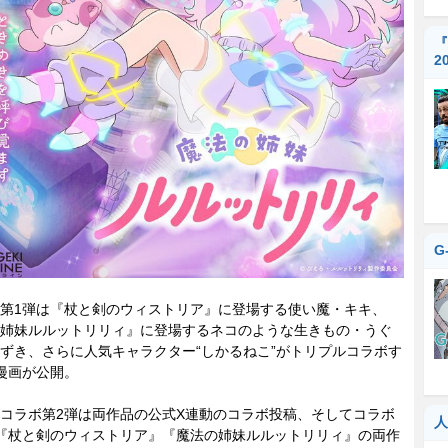
『
2
G
第1弾は『杖と剣のウィストリア』に登場する使い魔・キキ、
姉妹ルルットリリィ』に登場するネコのような生きもの・うぐ
ずき、さらに人気キャラクター“しかるねこ”がトリプルコラボす
漫画が公開。
コラボ第2弾は両作品の公式X連動のコラボ投稿、そしてコラボ
人
『杖と剣のウィストリア』『魔法の姉妹ルルットリリィ』の両作