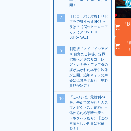
開！
【ヒロサバ：攻略】リセ
8
マラで狙うべきSRキャ
『杖
ラは？【僕のヒーローア
カデミア UNITED
SURVIVAL】
『
ィ
劇場版『メイドインアビ
9
ス 目覚める神秘』深界
七層へと進むリコ・レ
グ・ナナチ・ファプタの
姿が描かれた本予告映像
が公開。追加キャラの声
優には諸星すみれ、星野
貴紀が決定！
『このすば』最新刊23
10
巻。手錠で繋がれたカズ
マとダクネス。納税から
逃れるため禁断の策へ…
（ネタバレあり）【この
素晴らしい世界に祝福
を！】