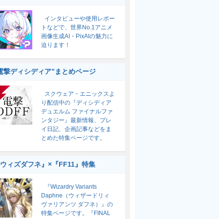
インタビューや使用レポー
トなどで、世界No.1アニメ
画像生成AI・PixAIの魅力に
迫ります！
電撃ディシディア”まとめページ
スクウェア・エニックスよ
り配信中の『ディシディア
デュエルム ファイナルファ
ンタジー』最新情報、プレ
イ日記、企画記事などをま
とめた特集ページです。
ウィズダフネ』×『FF11』特集
『Wizardry Variants
Daphne（ウィザードリィ
ヴァリアンツ ダフネ）』の
特集ページです。『FINAL