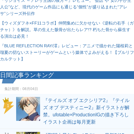
『リジョイス ～アレサ王国の彼方～』レビュー。“会話”や“女の子が主
人公”など、現代のゲーム作品にも通じる“個性”が盛り込まれた“アレ
サ”シリーズ外伝作
【ウィズダフネ×FF11コラボ】仲間集めに欠かせない《逆転の右手（ガ
チャ）》を解説。草の生えた骸骨が出たらレア!? 朽ちた骨から蘇生す
る演出は必見！
『BLUE REFLECTION RAY/澪』レビュー：アニメで描かれた陽桜莉と
瑠夏の切ないストーリーがゲームという媒体でよみがえる！【ブルリフ
カルテット】
日間記事ランキング
集計期間：
08月04日
『テイルズ オブ エクシリア2』『テイル
1
ズ オブ デスティニー2』新イラストが解
禁。ufotable×ProductionIGの描き下ろし
イラスト企画は毎月更新