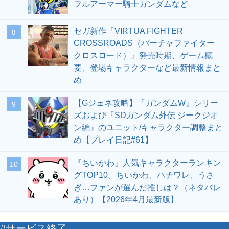
フルアーマー騎士ガンダムなど
セガ新作『VIRTUA FIGHTER
8
CROSSROADS（バーチャファイター
クロスロード）』発売時期、ゲーム概
要、登場キャラクターなど最新情報まと
め
【Gジェネ攻略】『ガンダムW』シリー
9
ズおよび『SDガンダム外伝 ジークジオ
ン編』のユニット/キャラクター調整まと
め【プレイ日記#61】
『ちいかわ』人気キャラクターランキン
10
グTOP10。ちいかわ、ハチワレ、うさ
ぎ…ファンが選んだ推しは？（ネタバレ
あり）【2026年4月最新版】
#サービス終了