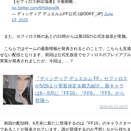
【セフィロス杯出場者】※敬称略…
pic.twitter.com/6Hslqjya9k
— ディシディア デュエルムFF公式 (@DDFF_JP)
June
19, 2026
また、セフィロス杯のあとの21時からは第2回の公式生放送が実施。
こちらではゲームの最新情報が発表されるとのことで、こちらも見逃
せない配信となります。前回は公式生放送でセフィロスのプレイアブル
実装が発表されましたが、今回は……？
『ディシディア デュエルム FF』セフィロス
が5/26より実装決定＆能力紹介。新キャラ
は6～8月に『FF10』『FF6』『FF5』から
登場へ
2026-05-23 18:27
前回の配信時、6月末に新たに登場するのは『FF10』のキャラクター
であることが発表されています。誰が登場するのか予想しながら待ちま