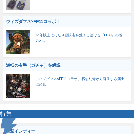
ウィズダフネ×FF11コラボ！
24年以上にわたり冒険者を魅了し続ける『FFXI』の魅
力とは
逆転の右手（ガチャ）を解説
ウィズダフネ×FF11コラボ。朽ちた骨から蘇生する演出
は必見！
特集
電撃インディー