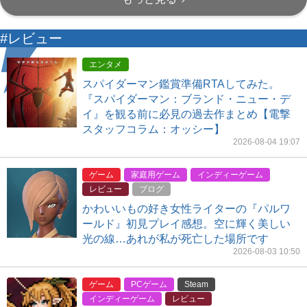
#レビュー
エンタメ
スパイダーマン鑑賞準備RTAしてみた。
『スパイダーマン：ブランド・ニュー・デ
イ』を観る前に必見の過去作まとめ【電撃
スタッフコラム：オッシー】
2026-08-04 19:07
ゲーム
家庭用ゲーム
インディーゲーム
レビュー
ブログ
かわいいもの好き女性ライターの『パルワ
ールド』初見プレイ感想。空に輝く美しい
光の線…あれが私が死亡した場所です
2026-08-03 10:50
ゲーム
PCゲーム
Steam
インディーゲーム
レビュー