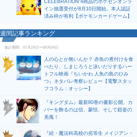
CELEBRATION”4商品のポケセンオンラ
イン抽選受付が8月10日開始。本人認証
済み枠が有利【ポケモンカードゲーム】
週間記事ランキング
集計期間：
07月29日〜08月04日
人の心とか無いんか？ 赤魚の煮付けを食
1
べたり、しまじろうと泳いだりするハー
トフル映画『ちいかわ 人魚の島のひみ
つ』ネタバレ考察レビュー【電撃スタッ
フコラム：オッシー】
『キングダム』最新80巻の書影公開。カ
2
バーを飾るのは信、蒙恬、そして鎧姿の
羌瘣！
『続・魔法科高校の劣等生 メイジアン・