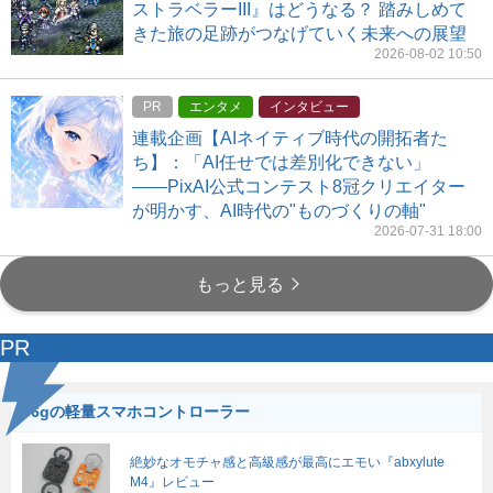
ストラベラーIII』はどうなる？ 踏みしめて
きた旅の足跡がつなげていく未来への展望
2026-08-02 10:50
PR
エンタメ
インタビュー
連載企画【AIネイティブ時代の開拓者た
ち】：「AI任せでは差別化できない」
――PixAI公式コンテスト8冠クリエイター
が明かす、AI時代の"ものづくりの軸"
2026-07-31 18:00
もっと見る
PR
56gの軽量スマホコントローラー
絶妙なオモチャ感と高級感が最高にエモい『abxylute
M4』レビュー