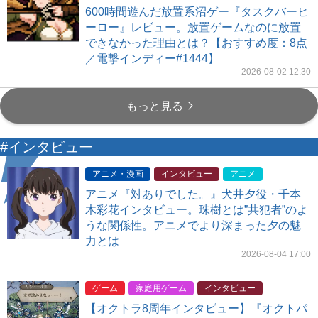
600時間遊んだ放置系沼ゲー『タスクバーヒ
ーロー』レビュー。放置ゲームなのに放置
できなかった理由とは？【おすすめ度：8点
／電撃インディー#1444】
2026-08-02 12:30
もっと見る
#インタビュー
アニメ・漫画
インタビュー
アニメ
アニメ『対ありでした。』犬井夕役・千本
木彩花インタビュー。珠樹とは”共犯者”のよ
うな関係性。アニメでより深まった夕の魅
力とは
2026-08-04 17:00
ゲーム
家庭用ゲーム
インタビュー
【オクトラ8周年インタビュー】『オクトパ