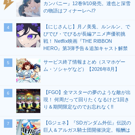
3
カンパニー』12巻9/10発売。達也と深雪
の物語はフィナーレへ!?
【にじさんじ】月ノ美兎、ルンルン、で
4
びでび・でびるが長編アニメ声優初挑
戦！ Netflix映画『THE RIBBON
HERO』第3弾予告＆追加キャスト解禁
サービス終了情報まとめ（スマホゲー
5
ム・ソシャゲなど）【2026年8月】
【FGO】全マスターの夢のような敵が出
6
現！ 何周だって回りたくなるけど1回き
り＆期間限定なのでお忘れなく!!
【Gジェネ】『SDガンダム外伝』伝説の
7
巨人＆アルガス騎士団開催決定。報酬は