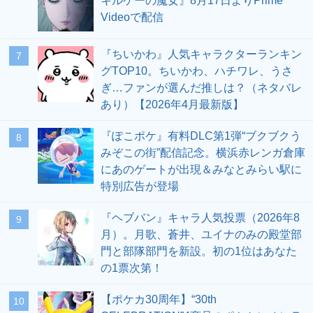
キルケーの魔女』8月17日よりPrime
Videoで配信
『ちいかわ』人気キャラクターランキン
7
グTOP10。ちいかわ、ハチワレ、うさ
ぎ…ファンが選んだ推しは？（ネタバレ
あり）【2026年4月最新版】
『ぽこポケ』有料DLC第1弾“ブクブクう
8
みぞこの街”配信記念。横浜赤レンガ倉庫
にあのゲートが出現＆みなとみらい駅に
特別広告が登場
『ヘブバン』キャラ人気投票（2026年8
9
月）。月歌、蒼井、ユイナのみの殿堂部
門と部隊部門を新設。初の1位はあなた
の1票次第！
【ポケカ30周年】“30th
10