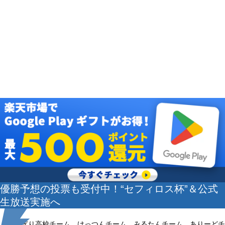
優勝予想の投票も受付中！“セフィロス杯”＆公式
生放送実施へ
あおぎり高校チーム、けっつんチーム、みるたんチーム、ありーどチ