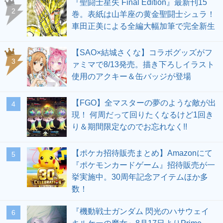
『聖闘士星矢 Final Edition』最新刊15
2
巻。表紙は山羊座の黄金聖闘士シュラ！
車田正美による全編大幅加筆で完全新生
【SAO×結城さくな】コラボグッズがフ
3
ァミマで8/13発売。描き下ろしイラスト
使用のアクキー＆缶バッジが登場
【FGO】全マスターの夢のような敵が出
4
現！ 何周だって回りたくなるけど1回き
り＆期間限定なのでお忘れなく!!
【ポケカ招待販売まとめ】Amazonにて
5
『ポケモンカードゲーム』招待販売が一
挙実施中。30周年記念アイテムほか多
数！
『機動戦士ガンダム 閃光のハサウェイ
6