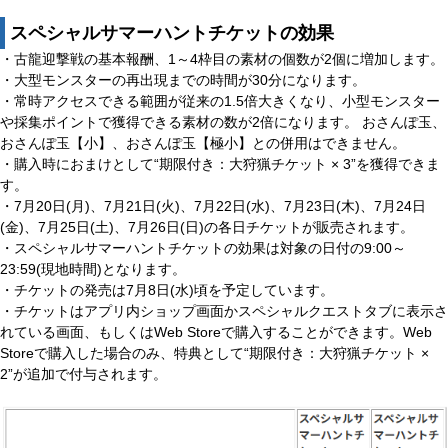
スペシャルサマーハントチケットの効果
・古龍迎撃戦の基本報酬、1～4枠目の素材の個数が2個に増加します。
・大型モンスターの再出現までの時間が30分になります。
・常時アクセスできる範囲が従来の1.5倍大きくなり、小型モンスター
や採集ポイントで獲得できる素材の数が2倍になります。 おさんぽ玉、
おさんぽ玉【小】、おさんぽ玉【極小】との併用はできません。
・購入時におまけとして“期限付き：大狩猟チケット × 3”を獲得できま
す。
・7月20日(月)、7月21日(火)、7月22日(水)、7月23日(木)、7月24日
(金)、7月25日(土)、7月26日(日)の各日チケットが販売されます。
・スペシャルサマーハントチケットの効果は対象の日付の9:00～
23:59(現地時間)となります。
・チケットの発売は7月8日(水)頃を予定しています。
・チケットはアプリ内ショップ画面かスペシャルクエストタブに表示さ
れている画面、もしくはWeb Storeで購入することができます。Web
Storeで購入した場合のみ、特典として“期限付き：大狩猟チケット ×
2”が追加で付与されます。