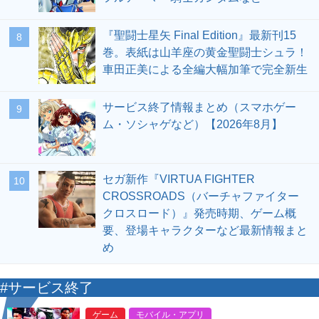
『聖闘士星矢 Final Edition』最新刊15
8
巻。表紙は山羊座の黄金聖闘士シュラ！
車田正美による全編大幅加筆で完全新生
サービス終了情報まとめ（スマホゲー
9
ム・ソシャゲなど）【2026年8月】
セガ新作『VIRTUA FIGHTER
10
CROSSROADS（バーチャファイター
クロスロード）』発売時期、ゲーム概
要、登場キャラクターなど最新情報まと
め
#サービス終了
ゲーム
モバイル・アプリ