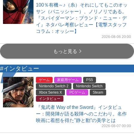
100％有機～♪（糸）それにしてもこのオッ
サン（パニッシャー）、ノリノリである。
『スパイダーマン：ブランド・ニュー・デ
イ』ネタバレ考察レビュー【電撃スタッフ
コラム：オッシー】
2026-08-06 20:00
もっと見る
#インタビュー
ゲーム
家庭用ゲーム
PS5
Nintendo Switch 2
Nintendo Switch
Xbox Series X
PCゲーム
Steam
インタビュー
『鬼武者 Way of the Sword』インタビュ
ー：開発陣が語る殺陣へのこだわり。名作
映画に着想を得た"静と動”の美学とは
2026-08-07 00:00