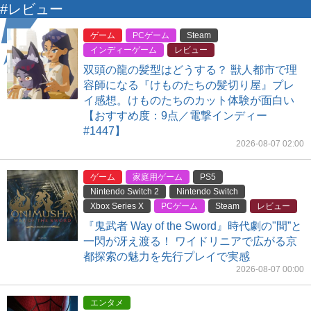
#レビュー
ゲーム
PCゲーム
Steam
インディーゲーム
レビュー
双頭の龍の髪型はどうする？ 獣人都市で理
容師になる『けものたちの髪切り屋』プレ
イ感想。けものたちのカット体験が面白い
【おすすめ度：9点／電撃インディー
#1447】
2026-08-07 02:00
ゲーム
家庭用ゲーム
PS5
Nintendo Switch 2
Nintendo Switch
Xbox Series X
PCゲーム
Steam
レビュー
『鬼武者 Way of the Sword』時代劇の"間”と
一閃が冴え渡る！ ワイドリニアで広がる京
都探索の魅力を先行プレイで実感
2026-08-07 00:00
エンタメ