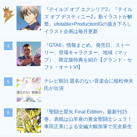
『テイルズ オブ エクシリア2』『テイル
3
ズ オブ デスティニー2』新イラストが解
禁。ufotable×ProductionIGの描き下ろし
イラスト企画は毎月更新
『GTA6』情報まとめ。発売日、ストー
4
リー、登場キャラクター、地域（マッ
プ）、限定版特典を紹介【グランド・セ
フト・オートVI】
テレビ朝日 題名のない音楽会に植松伸夫
5
氏が出演
『聖闘士星矢 Final Edition』最新刊15
6
巻。表紙は山羊座の黄金聖闘士シュラ！
車田正美による全編大幅加筆で完全新生