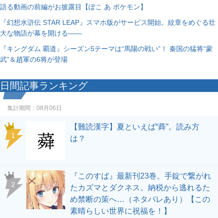
語る動画の前編がお披露目【ぽこ あ ポケモン】
『幻想水滸伝 STAR LEAP』スマホ版がサービス開始。紋章をめぐる壮
大な物語が幕を開ける――
『キングダム 覇道』シーズン5テーマは“馬陽の戦い”！ 秦国の猛将“蒙
武”＆趙軍の6将が登場
日間記事ランキング
集計期間：
08月06日
【難読漢字】夏といえば“蕣”。読み方
1
は？
『このすば』最新刊23巻。手錠で繋がれ
2
たカズマとダクネス。納税から逃れるた
め禁断の策へ…（ネタバレあり）【この
素晴らしい世界に祝福を！】