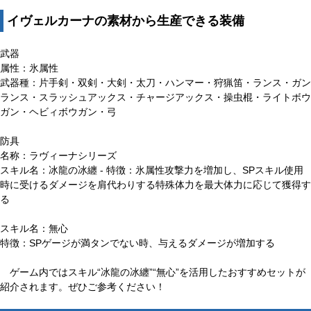
イヴェルカーナの素材から生産できる装備
武器
属性：氷属性
武器種：片手剣・双剣・大剣・太刀・ハンマー・狩猟笛・ランス・ガン
ランス・スラッシュアックス・チャージアックス・操虫棍・ライトボウ
ガン・ヘビィボウガン・弓
防具
名称：ラヴィーナシリーズ
スキル名：冰龍の冰纏 - 特徴：氷属性攻撃力を増加し、SPスキル使用
時に受けるダメージを肩代わりする特殊体力を最大体力に応じて獲得す
る
スキル名：無心
特徴：SPゲージが満タンでない時、与えるダメージが増加する
ゲーム内ではスキル“冰龍の冰纏”“無心”を活用したおすすめセットが
紹介されます。ぜひご参考ください！