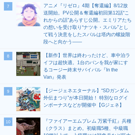
アニメ『リゼロ』4期【奪還編】8/12放
7
送開始。PV公開＆奪還編初回第12話“こ
れからの話”あらすじ公開。エミリアたち
の想いを受け取り“ナツキ・スバル”とし
て戦う決意をしたスバルは塔内の螺旋階
段へと向かう――
【新作】世界は終わったけど、車中泊ラ
8
イフは超快適。1台のバンを我が家にす
るコージー終末サバイバル『In the
Van』発表
【ジージェネエターナル】“SDガンダム
9
外伝まつり”が本日開始！ 特別なログイ
ンボーナスなどが開催中【Gジェネ】
『ファイアーエムブレム 万紫千紅』兵種
10
（クラス）まとめ。初級職5種、中級職