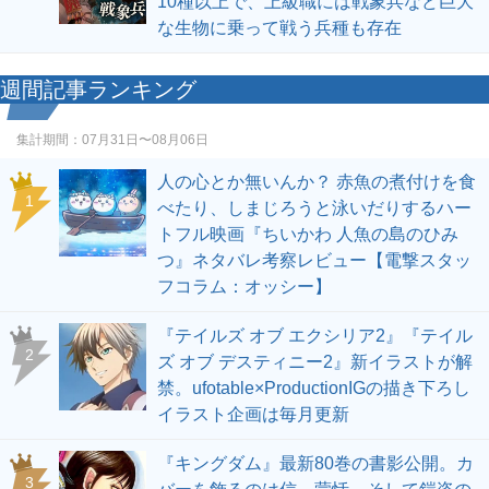
10種以上で、上級職には戦象兵など巨大
な生物に乗って戦う兵種も存在
週間記事ランキング
集計期間：
07月31日〜08月06日
人の心とか無いんか？ 赤魚の煮付けを食
1
べたり、しまじろうと泳いだりするハー
トフル映画『ちいかわ 人魚の島のひみ
つ』ネタバレ考察レビュー【電撃スタッ
フコラム：オッシー】
『テイルズ オブ エクシリア2』『テイル
2
ズ オブ デスティニー2』新イラストが解
禁。ufotable×ProductionIGの描き下ろし
イラスト企画は毎月更新
『キングダム』最新80巻の書影公開。カ
3