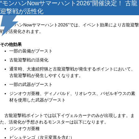
“モンハンNowサマーハント2026”開催決定！ 古龍
迎撃戦が活性化
“モンハンNowサマーハント2026”では、イベント効果により古龍迎撃
戦が活発化されます。
その他効果
一部の装備がブースト
古龍迎撃戦の活発化
通常時、大連続狩猟と古龍迎撃戦が発生するポイントにおいて、
古龍迎撃戦が発生しやすくなります。
一部の武器がブースト
ジンオウガ亜種、ディノバルド、リオレウス、バゼルギウスの素
材を使用した武器がブースト
古龍迎撃戦ポイントでは以下イヴェルカーナのみが出現します。ま
た、活発化が予想されるモンスターは以下になります。
ジンオウガ亜種
ビシュテンゴ（次元変異を含む）