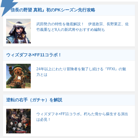
『信長の野望 真戦』初のPKシーズン先行攻略
武田勢力の特性を徹底解説！ 伊達政宗、長野業正、佐
竹義重など8人の新武将やおすすめ編制も
ウィズダフネ×FF11コラボ！
24年以上にわたり冒険者を魅了し続ける『FFXI』の魅
力とは
逆転の右手（ガチャ）を解説
ウィズダフネ×FF11コラボ。朽ちた骨から蘇生する演出
は必見！