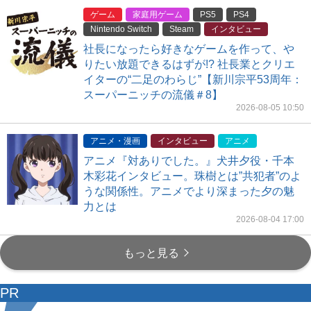
ゲーム
家庭用ゲーム
PS5
PS4
Nintendo Switch
Steam
インタビュー
社長になったら好きなゲームを作って、や
りたい放題できるはずが!? 社長業とクリエ
イターの“二足のわらじ”【新川宗平53周年：
スーパーニッチの流儀＃8】
2026-08-05 10:50
アニメ・漫画
インタビュー
アニメ
アニメ『対ありでした。』犬井夕役・千本
木彩花インタビュー。珠樹とは”共犯者”のよ
うな関係性。アニメでより深まった夕の魅
力とは
2026-08-04 17:00
もっと見る
PR