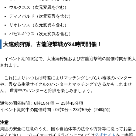
ウルクスス（次元変異を含む）
ディノバルド（次元変異を含む）
リオレウス（次元変異を含む）
バゼルギウス（次元変異を含む）
大連続狩猟、古龍迎撃戦が24時間開催！
イベント期間限定で、大連続狩猟および古龍迎撃戦の開催時間が拡大
されます。
これによりいつもは時差によりマッチングしづらい地域のハンター
や、異なる生活サイクルのハンターとマッチングできるかもしれませ
ん。 世界中のハンターと狩猟を楽しみましょう。
通常の開催時間：6時15分頃 ～ 23時45分頃
イベント期間中の開催時間：0時0分～23時59分（24時間）
注意
周囲の安全に注意のうえ、国や自治体等の法令や方針等に従ってお楽し
みください。 プレイヤーガイドラインについては
公式サイト
をご参照