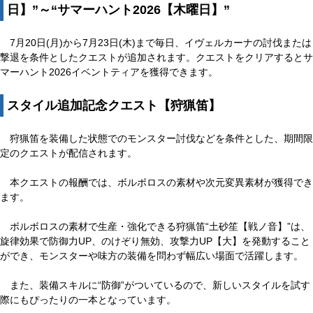
日】”～“サマーハント2026【木曜日】”
7月20日(月)から7月23日(木)まで毎日、イヴェルカーナの討伐または
撃退を条件としたクエストが追加されます。クエストをクリアするとサ
マーハント2026イベントティアを獲得できます。
スタイル追加記念クエスト【狩猟笛】
狩猟笛を装備した状態でのモンスター討伐などを条件とした、期間限
定のクエストが配信されます。
本クエストの報酬では、ボルボロスの素材や次元変異素材が獲得でき
ます。
ボルボロスの素材で生産・強化できる狩猟笛“土砂笙【戦ノ音】”は、
旋律効果で防御力UP、のけぞり無効、攻撃力UP【大】を発動すること
ができ、モンスターや味方の装備を問わず幅広い場面で活躍します。
また、装備スキルに“防御”がついているので、新しいスタイルを試す
際にもぴったりの一本となっています。