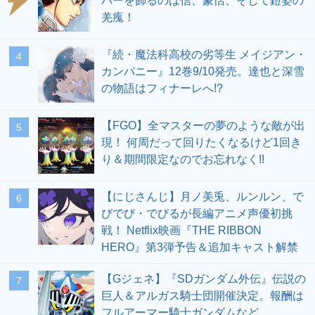
バーを飾るのは信、蒙恬、そして鎧姿の
羌瘣！
『続・魔法科高校の劣等生 メイジアン・
4
カンパニー』12巻9/10発売。達也と深雪
の物語はフィナーレへ!?
【FGO】全マスターの夢のような敵が出
5
現！ 何周だって回りたくなるけど1回き
り＆期間限定なのでお忘れなく!!
【にじさんじ】月ノ美兎、ルンルン、で
6
びでび・でびるが長編アニメ声優初挑
戦！ Netflix映画『THE RIBBON
HERO』第3弾予告＆追加キャスト解禁
【Gジェネ】『SDガンダム外伝』伝説の
7
巨人＆アルガス騎士団開催決定。報酬は
フルアーマー騎士ガンダムなど