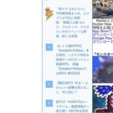
『転スラ まおりゅう』
7/29新情報まとめ。エス
3
プリが7/31に初実
Nianti
装。“悪魔三人娘”カレ
Hunter
ラ、ウルティマ、テスタ
情報をお届
App Storeで
ロッサのイベントも開
ダウンロー
催、町にも登場
Google Pla
ダウンロー
【レトロ風DRPG】
4
『Dungeon Antiqua』本
『モンスター
日発売。ハクスラ特化＆
快適テンポのダンジョン
探索RPG。 続編
『Dungeon Antiqua 2』
は8/20に配信決定
【難読漢字】“肖る”＝人
5
からいい影響を受けるこ
と。何と読む？
新TCG『NARUTOカー
6
ドゲーム』最新情報が一
挙公開！ 2027年全世界