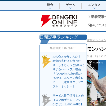
総合
ゲーム
エンタメ
新着記事
#
アニメ
日間記事ランキング
電撃オンライ
集計期間：
07月30日
モンハン
公開日時：
20
人の心とか無いんか？
赤魚の煮付けを食べた
1
り、しまじろうと泳いだ
りするハートフル映画
『ちいかわ 人魚の島の
ひみつ』ネタバレ考察レ
ビュー【電撃スタッフコ
ラム：オッシー】
サービス終了情報まとめ
（スマホゲーム・ソシャ
2
ゲなど）【2026年8月】