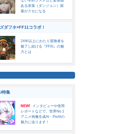
ない辛めシステムと緊張感
ある奈落（ダンジョン）探
索がクセになる
ズダフネ×FF11コラボ！
24年以上にわたり冒険者を
魅了し続ける『FFXI』の魅
力とは
AI特集
NEW!
インタビューや使用
レポートなどで、世界No.1
アニメ画像生成AI・PixAIの
魅力に迫ります！