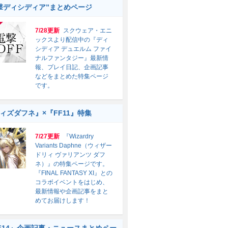
撃ディシディア”まとめページ
7/28更新
スクウェア・エニ
ックスより配信中の『ディ
シディア デュエルム ファイ
ナルファンタジー』最新情
報、プレイ日記、企画記事
などをまとめた特集ページ
です。
ィズダフネ』×『FF11』特集
7/27更新
『Wizardry
Variants Daphne（ウィザー
ドリィ ヴァリアンツ ダフ
ネ）』の特集ページです。
『FINAL FANTASY XI』との
コラボイベントをはじめ、
最新情報や企画記事をまと
めてお届けします！