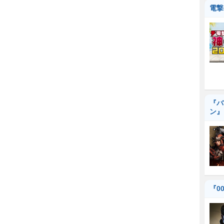
電撃
『バ
ン』
『0