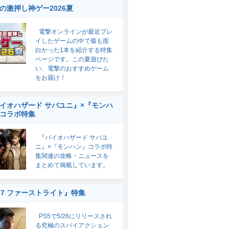
の激押し神ゲー2026夏
電撃オンラインが最近プレ
イしたゲームの中で最も面
白かった1本を紹介する特集
ページです。この夏遊びた
い、電撃のおすすめゲーム
をお届け！
イオハザード サバユニ』×『モンハ
コラボ特集
『バイオハザード サバユ
ニ』×『モンハン』コラボ特
集関連の攻略・ニュースを
まとめて掲載しています。
07 ファーストライト』特集
PS5で5/26にリリースされ
る究極のスパイアクション