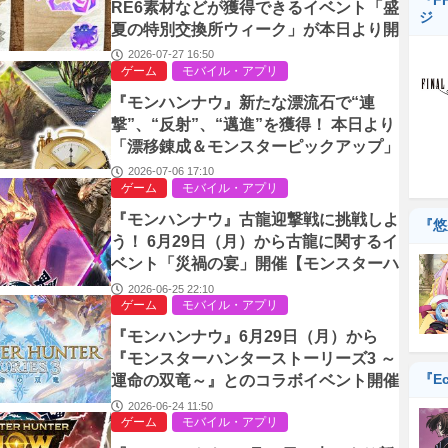
『F
RE6素材などが獲得できるイベント「盛
ジ
夏の特別交換所ウィーク」が本日より開
催【モンスターハンターNow】
2026-07-27 16:50
ゲーム
モバイル・アプリ
『モンハンナウ』新たな漂流石で“連
撃”、“反射”、“邁進”を獲得！ 本日より
「漂移錬成＆モンスターピックアップ」
イベント開催【モンスターハンターNo
2026-07-06 17:10
ゲーム
モバイル・アプリ
w】
『モンハンナウ』古龍迎撃戦に挑戦しよ
『悠
う！ 6⽉29⽇（月）から古龍に関するイ
ベント「災禍の宴」開催【モンスターハ
ンターNow】
2026-06-25 22:10
ゲーム
モバイル・アプリ
『モンハンナウ』6⽉29⽇（月）から
『モンスターハンターストーリーズ3 ～
『Ec
運命の双竜～』とのコラボイベント開催
【モンスターハンターNow】
2026-06-24 11:50
ゲーム
モバイル・アプリ