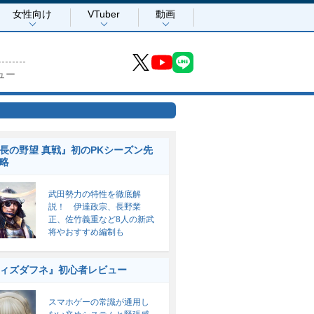
女性向け
VTuber
動画
ュー
長の野望 真戦』初のPKシーズン先
略
武田勢力の特性を徹底解
説！ 伊達政宗、長野業
正、佐竹義重など8人の新武
将やおすすめ編制も
ィズダフネ』初心者レビュー
スマホゲーの常識が通用し