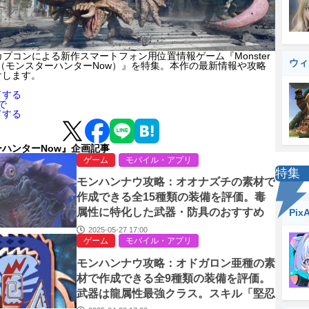
cとカプコンによる新作スマートフォン用位置情報ゲーム『Monster
ウィ
 Now（モンスターハンターNow）』を特集。本作の最新情報や攻略
けします。
ドする
yで
ドする
ハンターNow』企画記事
ゲーム
モバイル・アプリ
特集
モンハンナウ攻略：オオナズチの素材で
作成できる全15種類の装備を評価。毒
属性に特化した武器・防具のおすすめ
Pix
は？【モンスターハンターNow日記#3
2025-05-27 17:00
ゲーム
モバイル・アプリ
8】
モンハンナウ攻略：オドガロン亜種の素
材で作成できる全9種類の装備を評価。
武器は龍属性最強クラス。スキル「堅忍
不抜」は微妙⁉【モンスターハンターNo