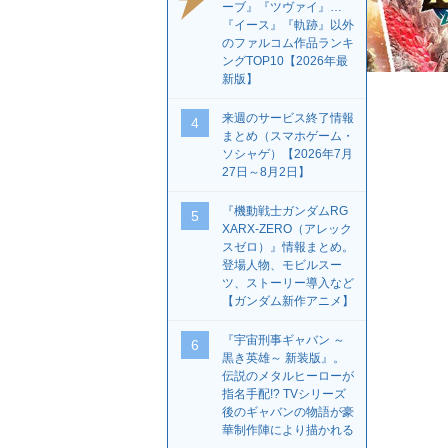
ーブ』『ツヴァイ』…
『イース』『軌跡』以外
のファルコム作品ランキ
ングTOP10【2026年最
新版】
来週のサービス終了情報
4
まとめ（スマホゲーム・
ソシャゲ）【2026年7月
27日～8月2日】
『機動戦士ガンダムRG
5
XARX-ZERO（アレック
スゼロ）』情報まとめ。
登場人物、モビルスー
ツ、ストーリー導入など
【ガンダム新作アニメ】
『宇宙刑事ギャバン ～
6
黒き英雄～ 新装版』。
伝説のメタルヒーローが
指名手配!? TVシリーズ
後のギャバンの物語が豪
華制作陣により描かれる