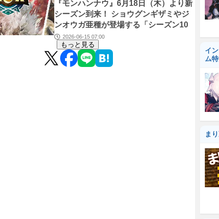
『モンハンナウ』6⽉18⽇（木）より新
シーズン到来！ ショウグンギザミやジ
ンオウガ亜種が登場する「シーズン10
スタート」イベント開催【モンスターハ
2026-06-15 07:00
もっと見る
ンターNow】
イン
ム特
まり