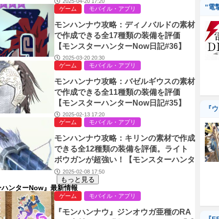
2025-04-20 17:20
“電
ゲーム
モバイル・アプリ
w日記#37】
モンハンナウ攻略：ディノバルドの素材
で作成できる全17種類の装備を評価
【モンスターハンターNow日記#36】
2025-03-20 20:30
ゲーム
モバイル・アプリ
モンハンナウ攻略：バゼルギウスの素材
で作成できる全11種類の装備を評価
【モンスターハンターNow日記#35】
『ウ
2025-02-13 17:20
ゲーム
モバイル・アプリ
モンハンナウ攻略：キリンの素材で作成
できる全12種類の装備を評価。ライト
ボウガンが超強い！【モンスターハンタ
ーNow日記#34】
2025-02-08 17:50
もっと見る
ハンターNow』最新情報
ゲーム
モバイル・アプリ
『モンハンナウ』ジンオウガ亜種のRA