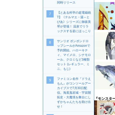
同時リリース
【とある科学の超電磁砲
7
T】《テルマエ・湯～と
ぴあ》シリーズに御坂美
琴が登場！ 温泉でリラ
ックスする姿にほっこり
サンリオ ボンボンドロ
8
ップシールがAmazonで
予約開始。ハローキテ
ィ、マイメロ、シナモロ
ール、クロミなど3種類
セット (レギュラー、ミ
ニ、もじ)
ファミコン名作『ドラえ
9
もん』がコンソールアー
カイブスで7月30日配
信。海底鬼岩城・宇宙開
拓史・大魔境を舞台にし
『モンスター
ずかちゃんたちを助け出
せ！