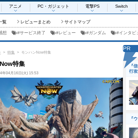
アニメ
PC・ガジェット
電撃PS
Switch
一覧
レビューまとめ
サイトマップ
感想
#
サービス終了
#
レビュー
#
ガンダム
#
インタビ
PR
ン
特集
モンハンNow特集
Now特集
『信
行攻
24年04月16日(火) 15:53
『ウ