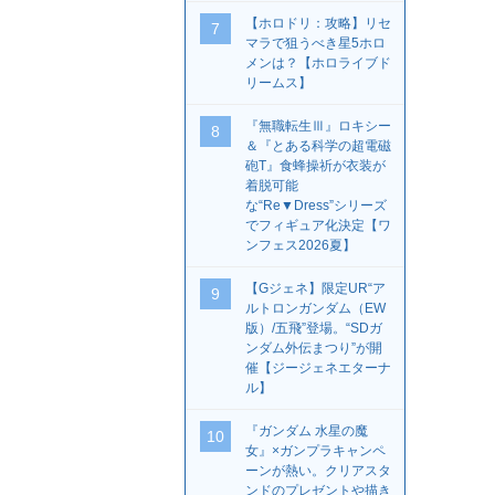
【ホロドリ：攻略】リセ
7
マラで狙うべき星5ホロ
メンは？【ホロライブド
リームス】
『無職転生Ⅲ』ロキシー
8
＆『とある科学の超電磁
砲T』食蜂操祈が衣装が
着脱可能
な“Re▼Dress”シリーズ
でフィギュア化決定【ワ
ンフェス2026夏】
【Gジェネ】限定UR“ア
9
ルトロンガンダム（EW
版）/五飛”登場。“SDガ
ンダム外伝まつり”が開
催【ジージェネエターナ
ル】
『ガンダム 水星の魔
10
女』×ガンプラキャンペ
ーンが熱い。クリアスタ
ンドのプレゼントや描き