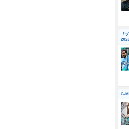
『プ
20
G-