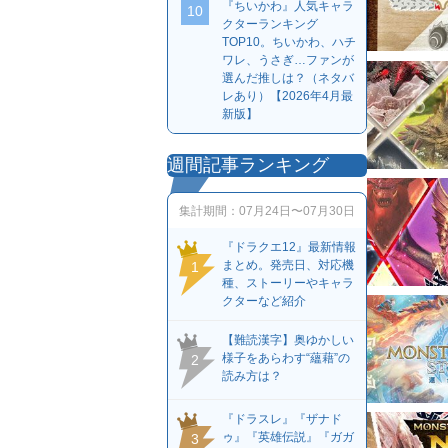
『ちいかわ』人気キャラ
10
クターランキング
TOP10。ちいかわ、ハチ
ワレ、うさぎ…ファンが
選んだ推しは？（ネタバ
レあり）【2026年4月最
新版】
週間記事ランキング
集計期間：
07月24日〜07月30日
『ドラクエ12』最新情報
まとめ。発売日、対応機
1
種、ストーリーやキャラ
クターなど紹介
【難読漢字】奥ゆかしい
様子をあらわす“蘊藉”の
2
読み方は？
『ドラスレ』『ザナド
ゥ』『英雄伝説』『ガガ
3