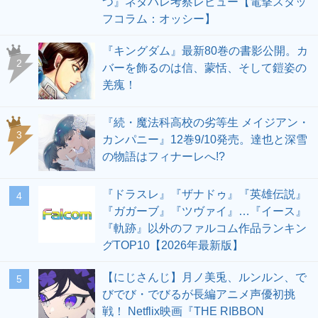
つ』ネタバレ考察レビュー【電撃スタッ
フコラム：オッシー】
『キングダム』最新80巻の書影公開。カ
2
バーを飾るのは信、蒙恬、そして鎧姿の
羌瘣！
『続・魔法科高校の劣等生 メイジアン・
3
カンパニー』12巻9/10発売。達也と深雪
の物語はフィナーレへ!?
『ドラスレ』『ザナドゥ』『英雄伝説』
4
『ガガーブ』『ツヴァイ』…『イース』
『軌跡』以外のファルコム作品ランキン
グTOP10【2026年最新版】
【にじさんじ】月ノ美兎、ルンルン、で
5
びでび・でびるが長編アニメ声優初挑
戦！ Netflix映画『THE RIBBON