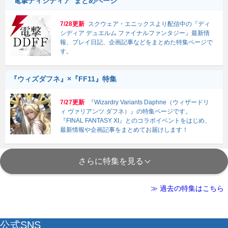
“電撃ディシディア”まとめページ
7/28更新
スクウェア・エニックスより配信中の『ディ
シディア デュエルム ファイナルファンタジー』最新情
報、プレイ日記、企画記事などをまとめた特集ページで
す。
『ウィズダフネ』×『FF11』特集
7/27更新
『Wizardry Variants Daphne（ウィザードリ
ィ ヴァリアンツ ダフネ）』の特集ページです。
『FINAL FANTASY XI』とのコラボイベントをはじめ、
最新情報や企画記事をまとめてお届けします！
さらに特集を見る
≫ 過去の特集はこちら
公式SNS