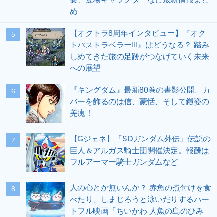
め
【オクトラ8周年インタビュー】『オク
5
トパストラベラーIII』はどうなる？ 踏み
しめてきた旅の足跡がつなげていく未来
への展望
『キングダム』最新80巻の書影公開。カ
6
バーを飾るのは信、蒙恬、そして鎧姿の
羌瘣！
【Gジェネ】『SDガンダム外伝』伝説の
7
巨人＆アルガス騎士団開催決定。報酬は
フルアーマー騎士ガンダムなど
人の心とか無いんか？ 赤魚の煮付けを食
8
べたり、しまじろうと泳いだりするハー
トフル映画『ちいかわ 人魚の島のひみ