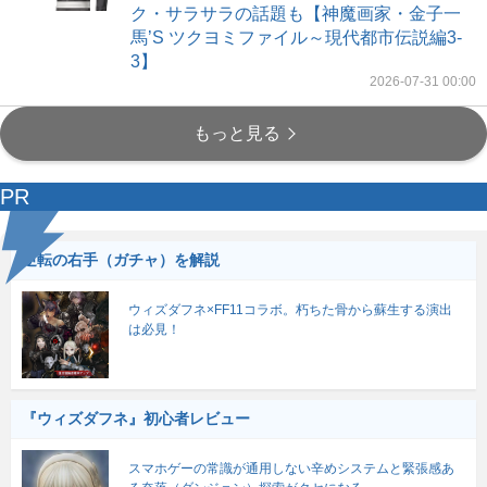
ク・サラサラの話題も【神魔画家・金子一
馬’S ツクヨミファイル～現代都市伝説編3-
3】
2026-07-31 00:00
もっと見る
PR
逆転の右手（ガチャ）を解説
ウィズダフネ×FF11コラボ。朽ちた骨から蘇生する演出
は必見！
『ウィズダフネ』初心者レビュー
スマホゲーの常識が通用しない辛めシステムと緊張感あ