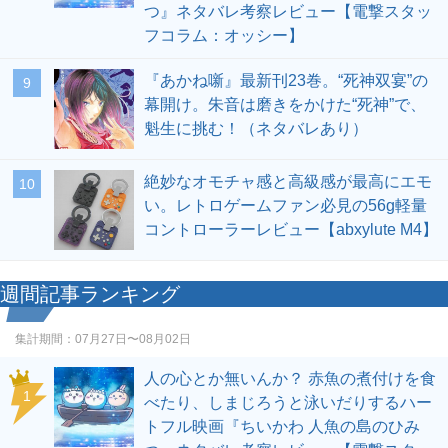
つ』ネタバレ考察レビュー【電撃スタッ
フコラム：オッシー】
『あかね噺』最新刊23巻。“死神双宴”の
9
幕開け。朱音は磨きをかけた“死神”で、
魁生に挑む！（ネタバレあり）
絶妙なオモチャ感と高級感が最高にエモ
10
い。レトロゲームファン必見の56g軽量
コントローラーレビュー【abxylute M4】
週間記事ランキング
集計期間：
07月27日〜08月02日
人の心とか無いんか？ 赤魚の煮付けを食
1
べたり、しまじろうと泳いだりするハー
トフル映画『ちいかわ 人魚の島のひみ