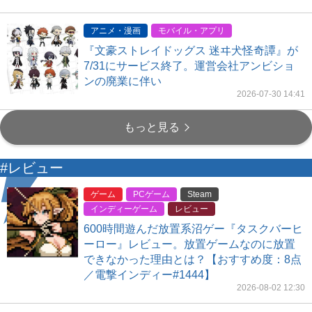
アニメ・漫画
モバイル・アプリ
『文豪ストレイドッグス 迷ヰ犬怪奇譚』が
7/31にサービス終了。運営会社アンビショ
ンの廃業に伴い
2026-07-30 14:41
もっと見る
#レビュー
ゲーム
PCゲーム
Steam
インディーゲーム
レビュー
600時間遊んだ放置系沼ゲー『タスクバーヒ
ーロー』レビュー。放置ゲームなのに放置
できなかった理由とは？【おすすめ度：8点
／電撃インディー#1444】
2026-08-02 12:30