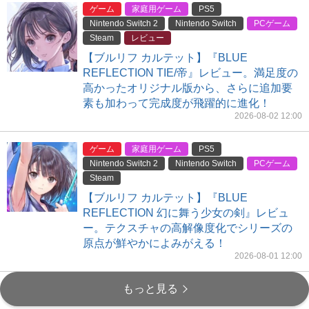
ゲーム
家庭用ゲーム
PS5
Nintendo Switch 2
Nintendo Switch
PCゲーム
Steam
レビュー
【ブルリフ カルテット】『BLUE
REFLECTION TIE/帝』レビュー。満足度の
高かったオリジナル版から、さらに追加要
素も加わって完成度が飛躍的に進化！
2026-08-02 12:00
ゲーム
家庭用ゲーム
PS5
Nintendo Switch 2
Nintendo Switch
PCゲーム
Steam
【ブルリフ カルテット】『BLUE
REFLECTION 幻に舞う少女の剣』レビュ
ー。テクスチャの高解像度化でシリーズの
原点が鮮やかによみがえる！
2026-08-01 12:00
もっと見る