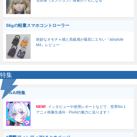
る奈落（ダンジョン）探索がクセになる
56gの軽量スマホコントローラー
絶妙なオモチャ感と高級感が最高にエモい『abxylute
M4』レビュー
特集
PixAI特集
NEW!
インタビューや使用レポートなどで、世界No.1
アニメ画像生成AI・PixAIの魅力に迫ります！