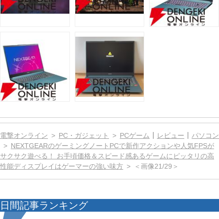
電撃オンライン
PC・ガジェット
PCゲーム
レビュー
パソコン
NEXTGEARのゲーミングノートPCで新作アクションや人気FPSが
サクサク遊べる！ お手頃価格＆スピード感あるゲームにピッタリの高
性能ディスプレイはゲーマーの強い味方
＜画像21/29＞
日間記事ランキング