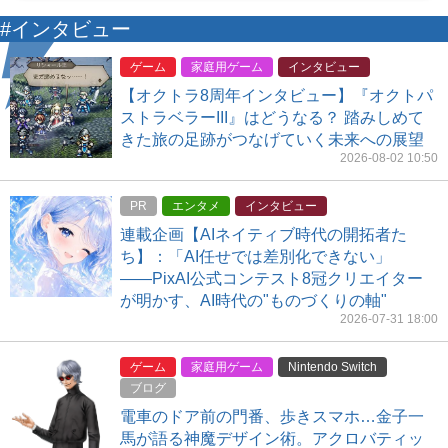
#インタビュー
ゲーム
家庭用ゲーム
インタビュー
【オクトラ8周年インタビュー】『オクトパ
ストラベラーIII』はどうなる？ 踏みしめて
きた旅の足跡がつなげていく未来への展望
2026-08-02 10:50
PR
エンタメ
インタビュー
連載企画【AIネイティブ時代の開拓者た
ち】：「AI任せでは差別化できない」
――PixAI公式コンテスト8冠クリエイター
が明かす、AI時代の"ものづくりの軸"
2026-07-31 18:00
ゲーム
家庭用ゲーム
Nintendo Switch
ブログ
電車のドア前の門番、歩きスマホ…金子一
馬が語る神魔デザイン術。アクロバティッ