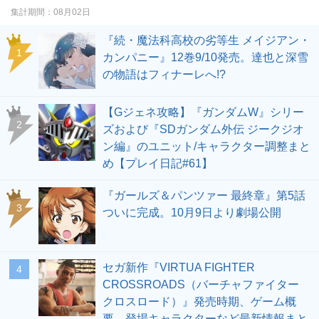
集計期間：
08月02日
『続・魔法科高校の劣等生 メイジアン・
1
カンパニー』12巻9/10発売。達也と深雪
の物語はフィナーレへ!?
【Gジェネ攻略】『ガンダムW』シリー
2
ズおよび『SDガンダム外伝 ジークジオ
ン編』のユニット/キャラクター調整まと
め【プレイ日記#61】
『ガールズ＆パンツァー 最終章』第5話
3
ついに完成。10月9日より劇場公開
セガ新作『VIRTUA FIGHTER
4
CROSSROADS（バーチャファイター
クロスロード）』発売時期、ゲーム概
要、登場キャラクターなど最新情報まと