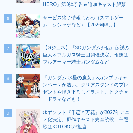
HERO』第3弾予告＆追加キャスト解禁
サービス終了情報まとめ（スマホゲー
6
ム・ソシャゲなど）【2026年8月】
【Gジェネ】『SDガンダム外伝』伝説の
7
巨人＆アルガス騎士団開催決定。報酬は
フルアーマー騎士ガンダムなど
『ガンダム 水星の魔女』×ガンプラキャ
8
ンペーンが熱い。クリアスタンドのプレ
ゼントや描き下ろしイラスト、ピクチャ
ードラマなども！
ゆずソフト『千恋＊万花』が2027年アニ
9
メ化決定。原作キャスト完全続投、主題
歌はKOTOKOが担当