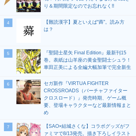
り＆期間限定なのでお忘れなく!!
【難読漢字】夏といえば“蕣”。読み方
4
は？
『聖闘士星矢 Final Edition』最新刊15
5
巻。表紙は山羊座の黄金聖闘士シュラ！
車田正美による全編大幅加筆で完全新生
セガ新作『VIRTUA FIGHTER
6
CROSSROADS（バーチャファイター
クロスロード）』発売時期、ゲーム概
要、登場キャラクターなど最新情報まと
め
【SAO×結城さくな】コラボグッズがフ
7
ァミマで8/13発売。描き下ろしイラスト