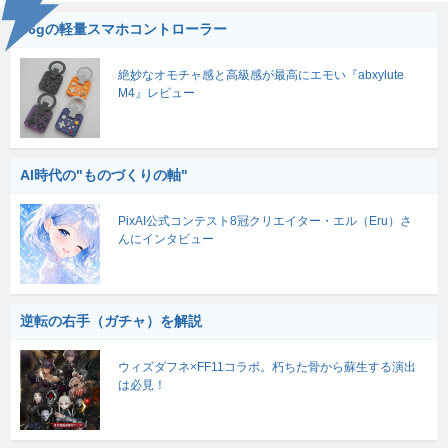
56gの軽量スマホコントローラー
絶妙なオモチャ感と高級感が最高にエモい『abxylute
M4』レビュー
AI時代の"ものづくりの軸"
PixAI公式コンテスト8冠クリエイター・エル（Eru）さ
んにインタビュー
逆転の右手（ガチャ）を解説
ウィズダフネ×FF11コラボ。朽ちた骨から蘇生する演出
は必見！