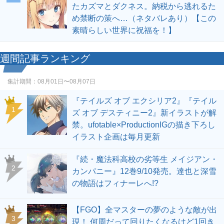
たカズマとダクネス。納税から逃れるた
め禁断の策へ…（ネタバレあり）【この
素晴らしい世界に祝福を！】
週間記事ランキング
集計期間：
08月01日〜08月07日
『テイルズ オブ エクシリア2』『テイル
1
ズ オブ デスティニー2』新イラストが解
禁。ufotable×ProductionIGの描き下ろし
イラスト企画は毎月更新
『続・魔法科高校の劣等生 メイジアン・
2
カンパニー』12巻9/10発売。達也と深雪
の物語はフィナーレへ!?
【FGO】全マスターの夢のような敵が出
3
現！ 何周だって回りたくなるけど1回き