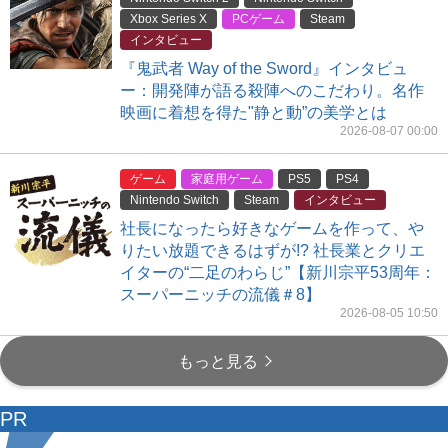
Xbox Series X
PCゲーム
Steam
インタビュー
『鬼武者 Way of the Sword』インタビュ
ー：開発陣が語る殺陣へのこだわり。名作
映画に着想を得た"静と動”の美学とは
2026-08-07 00:00
ゲーム
家庭用ゲーム
PS5
PS4
Nintendo Switch
Steam
インタビュー
社長になったら好きなゲームを作って、や
りたい放題できるはずが!? 社長業とクリエ
イターの“二足のわらじ”【新川宗平53周年：
スーパーニッチの流儀＃8】
2026-08-05 10:50
もっと見る
PR