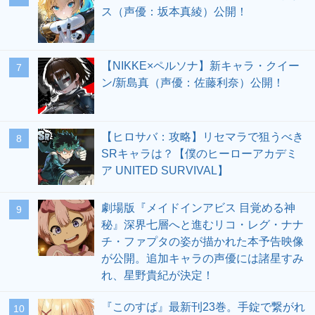
ス（声優：坂本真綾）公開！
【NIKKE×ペルソナ】新キャラ・クイー
7
ン/新島真（声優：佐藤利奈）公開！
【ヒロサバ：攻略】リセマラで狙うべき
8
SRキャラは？【僕のヒーローアカデミ
ア UNITED SURVIVAL】
劇場版『メイドインアビス 目覚める神
9
秘』深界七層へと進むリコ・レグ・ナナ
チ・ファプタの姿が描かれた本予告映像
が公開。追加キャラの声優には諸星すみ
れ、星野貴紀が決定！
『このすば』最新刊23巻。手錠で繋がれ
10