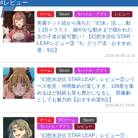
#レビュー
ゲーム
Steam
モバイル・アプリ
レビュー
美麗ドット絵から落ちた『幻水』沼…。動
く2Dイラスト、細やかな動きまで描かれた
女の子達が超可愛い！【幻想水滸伝 STAR
LEAPレビュー③『II』クリア済：おすすめ
度：9点】
2026-08-08 11:10
ゲーム
Steam
モバイル・アプリ
『幻想水滸伝 STAR LEAP』レビュー②シリ
ーズ初見：仲間集めが楽しすぎ。108星を集
めるほど戦術も里も豊かになるし、群像劇
としても魅力的【おすすめ度9点】
2026-08-07 19:00
ゲーム
PCゲーム
Steam
モバイル・アプリ
レビュー
『幻想水滸伝 STAR LEAP』レビュー①：