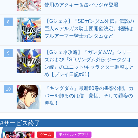
使用のアクキー＆缶バッジが登場
【Gジェネ】『SDガンダム外伝』伝説の
8
巨人＆アルガス騎士団開催決定。報酬は
フルアーマー騎士ガンダムなど
【Gジェネ攻略】『ガンダムW』シリー
9
ズおよび『SDガンダム外伝 ジークジオ
ン編』のユニット/キャラクター調整まと
め【プレイ日記#61】
『キングダム』最新80巻の書影公開。カ
10
バーを飾るのは信、蒙恬、そして鎧姿の
羌瘣！
#サービス終了
ゲーム
モバイル・アプリ