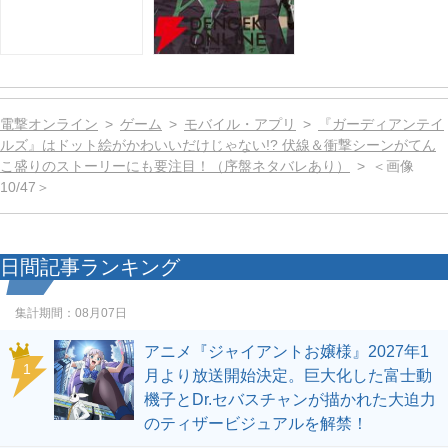
電撃オンライン
ゲーム
モバイル・アプリ
『ガーディアンテイ
ルズ』はドット絵がかわいいだけじゃない!? 伏線＆衝撃シーンがてん
こ盛りのストーリーにも要注目！（序盤ネタバレあり）
＜画像
10/47＞
日間記事ランキング
集計期間：
08月07日
アニメ『ジャイアントお嬢様』2027年1
1
月より放送開始決定。巨大化した富士動
機子とDr.セバスチャンが描かれた大迫力
のティザービジュアルを解禁！