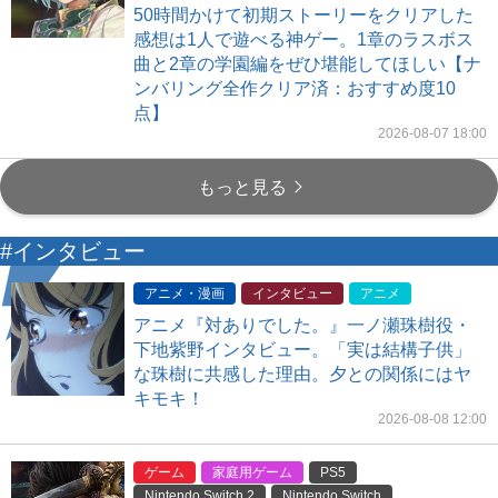
50時間かけて初期ストーリーをクリアした
感想は1人で遊べる神ゲー。1章のラスボス
曲と2章の学園編をぜひ堪能してほしい【ナ
ンバリング全作クリア済：おすすめ度10
点】
2026-08-07 18:00
もっと見る
#インタビュー
アニメ・漫画
インタビュー
アニメ
アニメ『対ありでした。』一ノ瀬珠樹役・
下地紫野インタビュー。「実は結構子供」
な珠樹に共感した理由。夕との関係にはヤ
キモキ！
2026-08-08 12:00
ゲーム
家庭用ゲーム
PS5
Nintendo Switch 2
Nintendo Switch