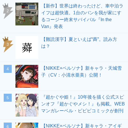
【新作】世界は終わったけど、車中泊ラ
2
イフは超快適。1台のバンを我が家にす
るコージー終末サバイバル『In the
Van』発表
【難読漢字】夏といえば“蕣”。読み方
3
は？
【NIKKE×ペルソナ】新キャラ・天城雪
4
子（CV：小清水亜美）公開！
『超かぐや姫！』10年後を描く公式スピ
5
ンオフ『超かぐやメシ！』も掲載。WEB
マンガレーベル・ビビビコミックが創刊
【NIKKE×ペルソナ】新キャラ・アイギ
6