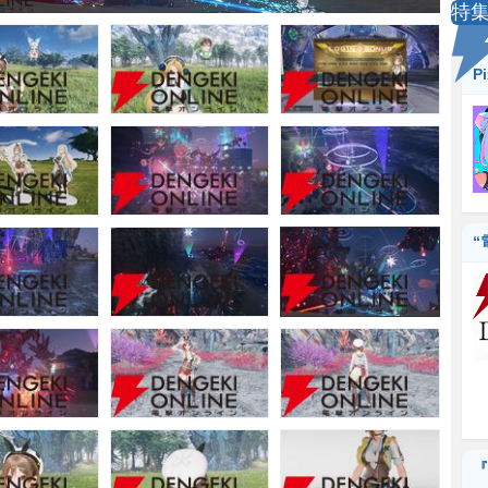
特
P
“
『