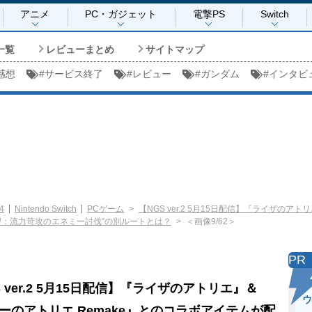
アニメ
PC・ガジェット
電撃PS
Switch
一覧
レビューまとめ
サイトマップ
感想
#
サービス終了
#
レビュー
#
ガンダム
#
インタビ
4
Nintendo Switch
PCゲーム
【NGS ver.2 5月15日配信】『ライザのア
習：流力苛攻のエネミー討伐”の別ルートとは？
＜画像9/62＞
PR
S ver.2 5月15日配信】『ライザのアトリエ』＆
ウ
ーのアトリエ Remake』とのコラボアイテムが配