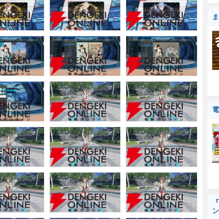
ま
電
『
ン