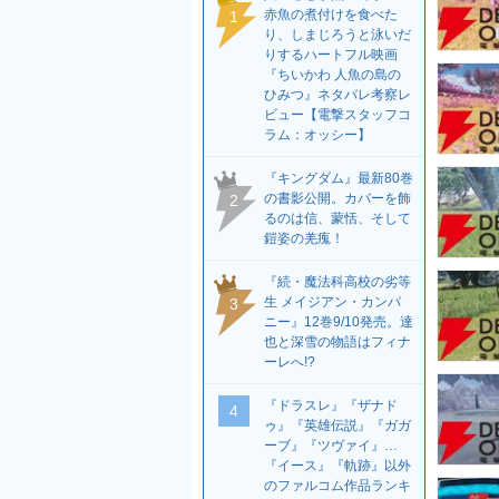
赤魚の煮付けを食べた
1
り、しまじろうと泳いだ
りするハートフル映画
『ちいかわ 人魚の島の
ひみつ』ネタバレ考察レ
ビュー【電撃スタッフコ
ラム：オッシー】
『キングダム』最新80巻
の書影公開。カバーを飾
2
るのは信、蒙恬、そして
鎧姿の羌瘣！
『続・魔法科高校の劣等
生 メイジアン・カンパ
3
ニー』12巻9/10発売。達
也と深雪の物語はフィナ
ーレへ!?
『ドラスレ』『ザナド
4
ゥ』『英雄伝説』『ガガ
ーブ』『ツヴァイ』…
『イース』『軌跡』以外
のファルコム作品ランキ