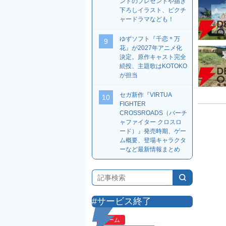
ンドのプレゼントや描き
下ろしイラスト、ピクチ
ャードラマなども！
ゆずソフト『千恋＊万
9
花』が2027年アニメ化
決定。原作キャスト完全
続投、主題歌はKOTOKO
が担当
セガ新作『VIRTUA
10
FIGHTER
CROSSROADS（バーチ
ャファイター クロスロ
ード）』発売時期、ゲー
ム概要、登場キャラクタ
ーなど最新情報まとめ
#サービス終了
ゲーム