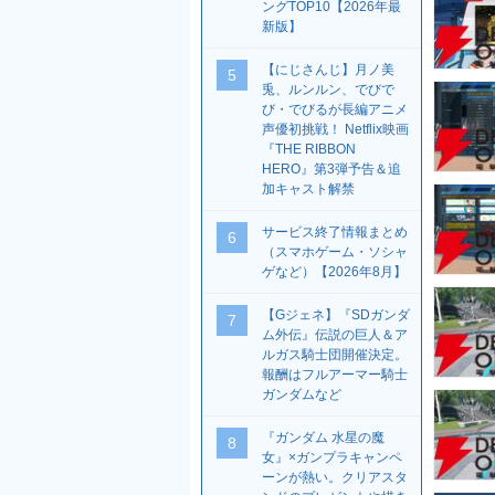
ングTOP10【2026年最
新版】
【にじさんじ】月ノ美
5
兎、ルンルン、でびで
び・でびるが長編アニメ
声優初挑戦！ Netflix映画
『THE RIBBON
HERO』第3弾予告＆追
加キャスト解禁
サービス終了情報まとめ
6
（スマホゲーム・ソシャ
ゲなど）【2026年8月】
【Gジェネ】『SDガンダ
7
ム外伝』伝説の巨人＆ア
ルガス騎士団開催決定。
報酬はフルアーマー騎士
ガンダムなど
『ガンダム 水星の魔
8
女』×ガンプラキャンペ
ーンが熱い。クリアスタ