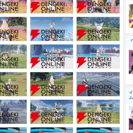
『
イ
ム