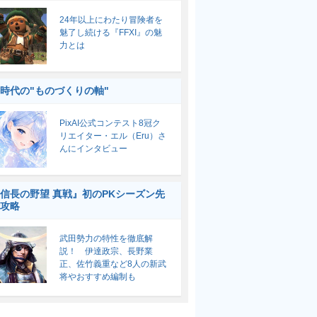
24年以上にわたり冒険者を
魅了し続ける『FFXI』の魅
力とは
I時代の"ものづくりの軸"
PixAI公式コンテスト8冠ク
リエイター・エル（Eru）さ
んにインタビュー
信長の野望 真戦』初のPKシーズン先
攻略
武田勢力の特性を徹底解
説！ 伊達政宗、長野業
正、佐竹義重など8人の新武
将やおすすめ編制も