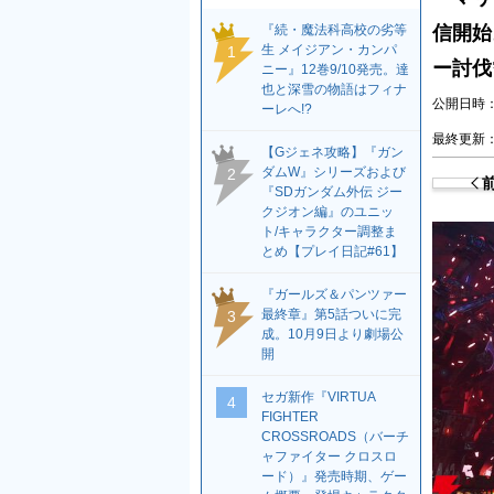
『続・魔法科高校の劣等
信開始
生 メイジアン・カンパ
1
ー討伐
ニー』12巻9/10発売。達
也と深雪の物語はフィナ
公開日時：2
ーレへ!?
最終更新：2
【Gジェネ攻略】『ガン
ダムW』シリーズおよび
2
『SDガンダム外伝 ジー
クジオン編』のユニッ
ト/キャラクター調整ま
とめ【プレイ日記#61】
『ガールズ＆パンツァー
最終章』第5話ついに完
3
成。10月9日より劇場公
開
セガ新作『VIRTUA
4
FIGHTER
CROSSROADS（バーチ
ャファイター クロスロ
ード）』発売時期、ゲー