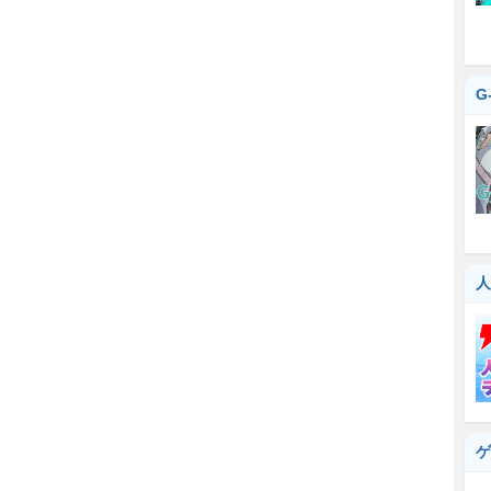
G
人
ゲ