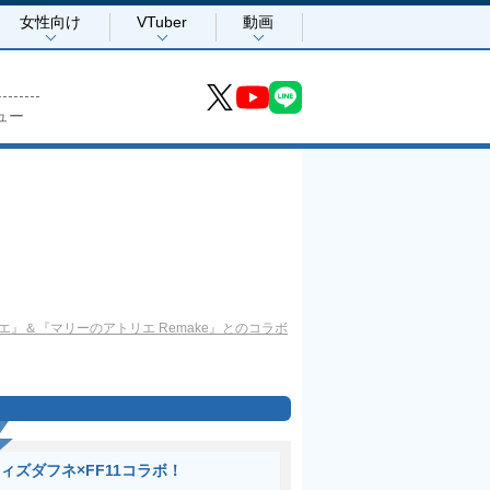
女性向け
VTuber
動画
ュー
トリエ』＆『マリーのアトリエ Remake』とのコラボ
ィズダフネ×FF11コラボ！