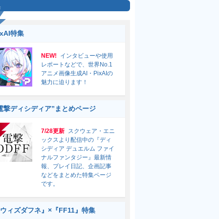
集
ixAI特集
NEW!
インタビューや使用
レポートなどで、世界No.1
アニメ画像生成AI・PixAIの
魅力に迫ります！
電撃ディシディア”まとめページ
7/28更新
スクウェア・エニ
ックスより配信中の『ディ
シディア デュエルム ファイ
ナルファンタジー』最新情
報、プレイ日記、企画記事
などをまとめた特集ページ
です。
ウィズダフネ』×『FF11』特集