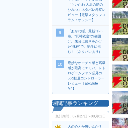
『ちいかわ 人魚の島の
ひみつ』ネタバレ考察レ
ビュー【電撃スタッフコ
ラム：オッシー】
『あかね噺』最新刊23
9
巻。“死神双宴”の幕開
け。朱音は磨きをかけ
た“死神”で、魁生に挑
む！（ネタバレあり）
絶妙なオモチャ感と高級
10
感が最高にエモい。レト
ロゲームファン必見の
56g軽量コントローラー
レビュー【abxylute
M4】
週間記事ランキング
集計期間：
07月27日〜08月02日
人の心とか無いんか？