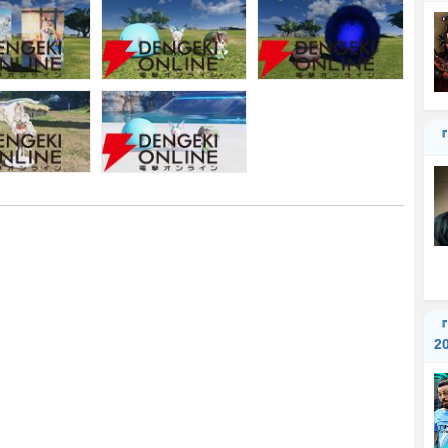
『
『
2