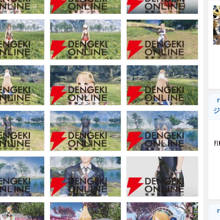
『
ジ
『