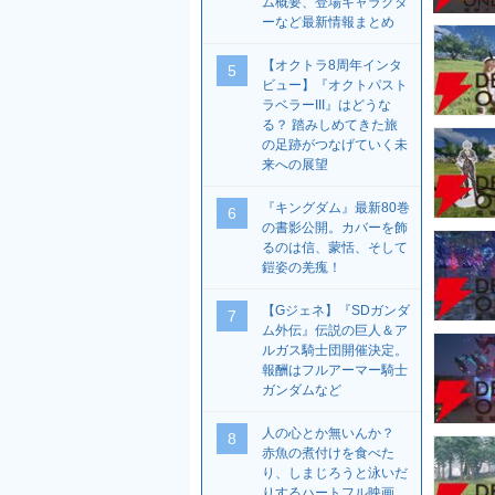
ム概要、登場キャラクタ
ーなど最新情報まとめ
【オクトラ8周年インタ
5
ビュー】『オクトパスト
ラベラーIII』はどうな
る？ 踏みしめてきた旅
の足跡がつなげていく未
来への展望
『キングダム』最新80巻
6
の書影公開。カバーを飾
るのは信、蒙恬、そして
鎧姿の羌瘣！
【Gジェネ】『SDガンダ
7
ム外伝』伝説の巨人＆ア
ルガス騎士団開催決定。
報酬はフルアーマー騎士
ガンダムなど
人の心とか無いんか？
8
赤魚の煮付けを食べた
り、しまじろうと泳いだ
りするハートフル映画