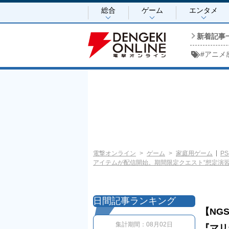
総合
ゲーム
エンタメ
新着記事
#
アニメ
電撃オンライン
ゲーム
家庭用ゲーム
PS
アイテムが配信開始。期間限定クエスト“想定演
日間記事ランキング
【NG
集計期間：
08月02日
『マリ