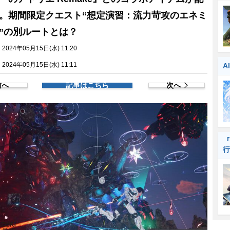
。期間限定クエスト“想定演習：流力苛攻のエネミ
”の別ルートとは？
024年05月15日(水) 11:20
024年05月15日(水) 11:11
A
前へ
記事はこちら
次へ
『
行