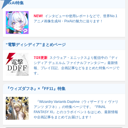
PixAI特集
NEW!
インタビューや使用レポートなどで、世界No.1
アニメ画像生成AI・PixAIの魅力に迫ります！
“電撃ディシディア”まとめページ
7/28更新
スクウェア・エニックスより配信中の『ディ
シディア デュエルム ファイナルファンタジー』最新情
報、プレイ日記、企画記事などをまとめた特集ページで
す。
『ウィズダフネ』×『FF11』特集
『Wizardry Variants Daphne（ウィザードリィ ヴァリ
アンツ ダフネ）』の特集ページです。『FINAL
FANTASY XI』とのコラボイベントをはじめ、最新情報
や企画記事をまとめてお届けします！