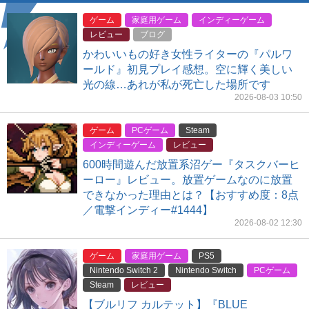
ゲーム
家庭用ゲーム
インディーゲーム
レビュー
ブログ
かわいいもの好き女性ライターの『パルワ
ールド』初見プレイ感想。空に輝く美しい
光の線…あれが私が死亡した場所です
2026-08-03 10:50
ゲーム
PCゲーム
Steam
インディーゲーム
レビュー
600時間遊んだ放置系沼ゲー『タスクバーヒ
ーロー』レビュー。放置ゲームなのに放置
できなかった理由とは？【おすすめ度：8点
／電撃インディー#1444】
2026-08-02 12:30
ゲーム
家庭用ゲーム
PS5
Nintendo Switch 2
Nintendo Switch
PCゲーム
Steam
レビュー
【ブルリフ カルテット】『BLUE