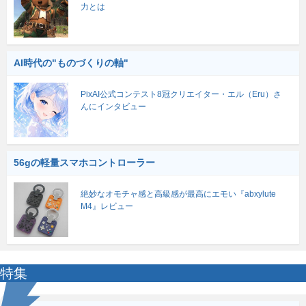
力とは
AI時代の"ものづくりの軸"
PixAI公式コンテスト8冠クリエイター・エル（Eru）さ
んにインタビュー
56gの軽量スマホコントローラー
絶妙なオモチャ感と高級感が最高にエモい『abxylute
M4』レビュー
特集