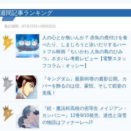
週間記事ランキング
集計期間：
07月27日〜08月02日
人の心とか無いんか？ 赤魚の煮付けを食
1
べたり、しまじろうと泳いだりするハー
トフル映画『ちいかわ 人魚の島のひみ
つ』ネタバレ考察レビュー【電撃スタッ
フコラム：オッシー】
『キングダム』最新80巻の書影公開。カ
2
バーを飾るのは信、蒙恬、そして鎧姿の
羌瘣！
『続・魔法科高校の劣等生 メイジアン・
3
カンパニー』12巻9/10発売。達也と深雪
の物語はフィナーレへ!?