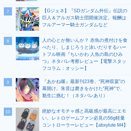
【Gジェネ】『SDガンダム外伝』伝説の
7
巨人＆アルガス騎士団開催決定。報酬は
フルアーマー騎士ガンダムなど
人の心とか無いんか？ 赤魚の煮付けを食
8
べたり、しまじろうと泳いだりするハー
トフル映画『ちいかわ 人魚の島のひみ
つ』ネタバレ考察レビュー【電撃スタッ
フコラム：オッシー】
『あかね噺』最新刊23巻。“死神双宴”の
9
幕開け。朱音は磨きをかけた“死神”で、
魁生に挑む！（ネタバレあり）
絶妙なオモチャ感と高級感が最高にエモ
10
い。レトロゲームファン必見の56g軽量
コントローラーレビュー【abxylute M4】