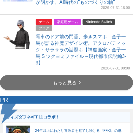
が明かす、AI時代の"ものづくりの軸"
2026-07-31 18:00
ゲーム
家庭用ゲーム
Nintendo Switch
ブログ
電車のドア前の門番、歩きスマホ…金子一
馬が語る神魔デザイン術。アクロバティッ
ク・サラサラの話題も【神魔画家・金子一
馬’S ツクヨミファイル～現代都市伝説編3-
3】
2026-07-31 00:00
もっと見る
PR
ウィズダフネ×FF11コラボ！
24年以上にわたり冒険者を魅了し続ける『FFXI』の魅