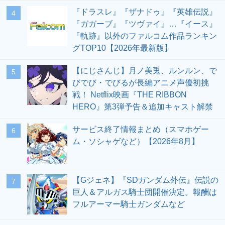
『ドラスレ』『ザナドゥ』『英雄伝説』
4
『ガガーブ』『ツヴァイ』…『イース』
『軌跡』以外のファルコム作品ランキン
グTOP10【2026年最新版】
【にじさんじ】月ノ美兎、ルンルン、で
5
びでび・でびるが長編アニメ声優初挑
戦！ Netflix映画『THE RIBBON
HERO』第3弾予告＆追加キャスト解禁
サービス終了情報まとめ（スマホゲー
6
ム・ソシャゲなど）【2026年8月】
【Gジェネ】『SDガンダム外伝』伝説の
7
巨人＆アルガス騎士団開催決定。報酬は
フルアーマー騎士ガンダムなど