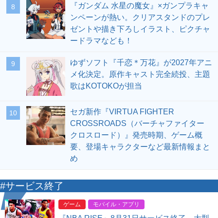
『ガンダム 水星の魔女』×ガンプラキャ
8
ンペーンが熱い。クリアスタンドのプレ
ゼントや描き下ろしイラスト、ピクチャ
ードラマなども！
ゆずソフト『千恋＊万花』が2027年アニ
9
メ化決定。原作キャスト完全続投、主題
歌はKOTOKOが担当
セガ新作『VIRTUA FIGHTER
10
CROSSROADS（バーチャファイター
クロスロード）』発売時期、ゲーム概
要、登場キャラクターなど最新情報まと
め
#サービス終了
ゲーム
モバイル・アプリ