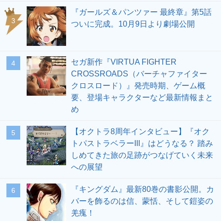
『ガールズ＆パンツァー 最終章』第5話
3
ついに完成。10月9日より劇場公開
セガ新作『VIRTUA FIGHTER
4
CROSSROADS（バーチャファイター
クロスロード）』発売時期、ゲーム概
要、登場キャラクターなど最新情報まと
め
【オクトラ8周年インタビュー】『オク
5
トパストラベラーIII』はどうなる？ 踏み
しめてきた旅の足跡がつなげていく未来
への展望
『キングダム』最新80巻の書影公開。カ
6
バーを飾るのは信、蒙恬、そして鎧姿の
羌瘣！