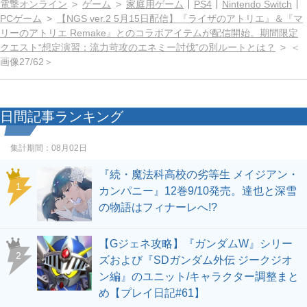
電撃オンライン
ゲーム
家庭用ゲーム
PS4
Nintendo Switch
PCゲーム
【NGS ver.2 5月15日配信】『ライザのアトリエ』＆『マ
リーのアトリエ Remake』とのコラボアイテムが配信開始。期間限定
クエスト“想定演習：流力苛攻のエネミー討伐”の別ルートとは？
＜
画像27/62＞
日間記事ランキング
集計期間：
08月02日
『続・魔法科高校の劣等生 メイジアン・
1
カンパニー』12巻9/10発売。達也と深雪
の物語はフィナーレへ!?
【Gジェネ攻略】『ガンダムW』シリー
2
ズおよび『SDガンダム外伝 ジークジオ
ン編』のユニット/キャラクター調整まと
め【プレイ日記#61】