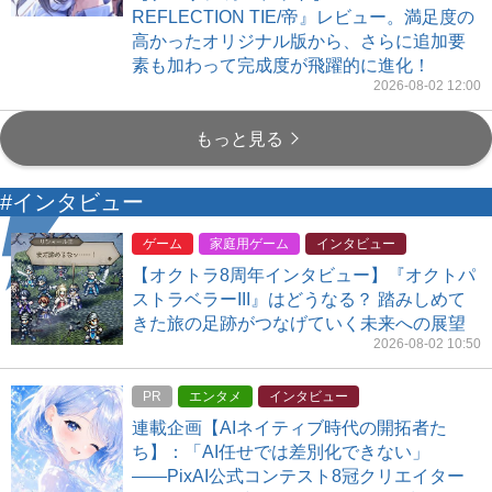
REFLECTION TIE/帝』レビュー。満足度の
高かったオリジナル版から、さらに追加要
素も加わって完成度が飛躍的に進化！
2026-08-02 12:00
もっと見る
#インタビュー
ゲーム
家庭用ゲーム
インタビュー
【オクトラ8周年インタビュー】『オクトパ
ストラベラーIII』はどうなる？ 踏みしめて
きた旅の足跡がつなげていく未来への展望
2026-08-02 10:50
PR
エンタメ
インタビュー
連載企画【AIネイティブ時代の開拓者た
ち】：「AI任せでは差別化できない」
――PixAI公式コンテスト8冠クリエイター