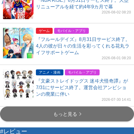
『NBA RISE』8月31日サービス終了。大型
リニューアルを経て約4年9カ月で幕
2026-08-02 08:20
ゲーム
モバイル・アプリ
『フルールデイズ』8月31日サービス終了。
4人の彼が日々の生活を彩ってくれる花丸ラ
イフサポートゲーム
2026-08-01 08:20
アニメ・漫画
モバイル・アプリ
『文豪ストレイドッグス 迷ヰ犬怪奇譚』が
7/31にサービス終了。運営会社アンビショ
ンの廃業に伴い
2026-07-30 14:41
もっと見る
#レビュー