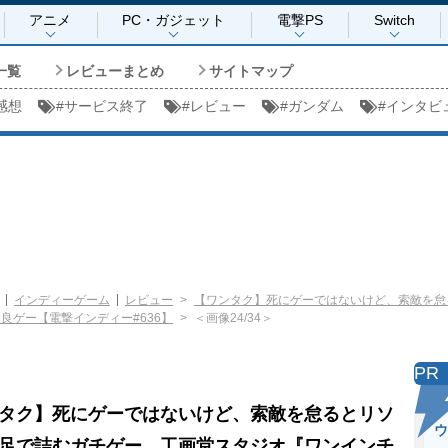
アニメ
PC・ガジェット
電撃PS
Switch
一覧
レビューまとめ
サイトマップ
感想
#
サービス終了
#
レビュー
#
ガンダム
#
インタビ
インディーゲーム
レビュー
【ワンタク】死にゲーではないけど、索敵を怠
良ゲー【電撃インディー#636】
＜画像24/34＞
PR
タク】死にゲーではないけど、索敵を怠るとリソ
ウ
足で詰むガチゲー。工画堂スタジオ『ワンインチ