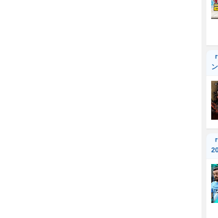
『
ン
『
2