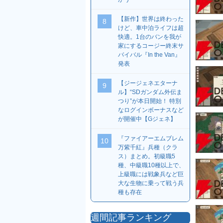
【新作】世界は終わった
8
けど、車中泊ライフは超
快適。1台のバンを我が
家にするコージー終末サ
バイバル『In the Van』
発表
【ジージェネエターナ
9
ル】“SDガンダム外伝ま
つり”が本日開始！ 特別
なログインボーナスなど
が開催中【Gジェネ】
『ファイアーエムブレム
10
万紫千紅』兵種（クラ
ス）まとめ。初級職5
種、中級職10種以上で、
上級職には戦象兵など巨
大な生物に乗って戦う兵
種も存在
週間記事ランキング