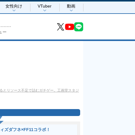
女性向け
VTuber
動画
ュー
るとリソース不足で詰むガチゲー。工画堂スタジ
ィズダフネ×FF11コラボ！