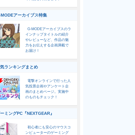
-MODEアーカイブス特集
G-MODEアーカイブスのラ
インナップタイトルの紹介
やレビューなど、作品の魅
力をお伝えする企画満載で
お届け！
気ランキングまとめ
電撃オンラインで行った人
気投票企画やアンケート企
画のまとめページ。実施中
のものもチェック！
ーミングPC『NEXTGEAR』
初心者にも安心のマウスコ
ンピューターのゲーミング