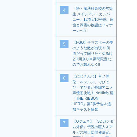
『続・魔法科高校の劣等
4
生 メイジアン・カンパ
ニー』12巻9/10発売。達
也と深雪の物語はフィナ
ーレへ!?
【FGO】全マスターの夢
5
のような敵が出現！ 何
周だって回りたくなるけ
ど1回きり＆期間限定な
のでお忘れなく!!
【にじさんじ】月ノ美
6
兎、ルンルン、でびで
び・でびるが長編アニメ
声優初挑戦！ Netflix映画
『THE RIBBON
HERO』第3弾予告＆追
加キャスト解禁
【Gジェネ】『SDガンダ
7
ム外伝』伝説の巨人＆ア
ルガス騎士団開催決定。