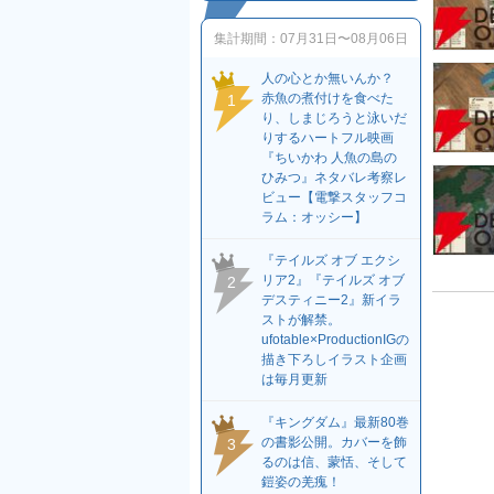
集計期間：
07月31日〜08月06日
人の心とか無いんか？
赤魚の煮付けを食べた
1
り、しまじろうと泳いだ
りするハートフル映画
『ちいかわ 人魚の島の
ひみつ』ネタバレ考察レ
ビュー【電撃スタッフコ
ラム：オッシー】
『テイルズ オブ エクシ
リア2』『テイルズ オブ
2
デスティニー2』新イラ
ストが解禁。
ufotable×ProductionIGの
描き下ろしイラスト企画
は毎月更新
『キングダム』最新80巻
の書影公開。カバーを飾
3
るのは信、蒙恬、そして
鎧姿の羌瘣！