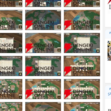
『
『
ジ