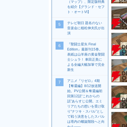
（マップ）、限定版特典
を紹介【グランド・セフ
ト・オートVI】
テレビ朝日 題名のない
5
音楽会に植松伸夫氏が出
演
『聖闘士星矢 Final
6
Edition』最新刊15巻。
表紙は山羊座の黄金聖闘
士シュラ！ 車田正美に
よる全編大幅加筆で完全
新生
アニメ『リゼロ』4期
7
【奪還編】8/12放送開
始。PV公開＆奪還編初
回第12話“これからの
話”あらすじ公開。エミ
リアたちの想いを受け取
り“ナツキ・スバル”とし
て戦う決意をしたスバル
は塔内の螺旋階段へと向
かう――