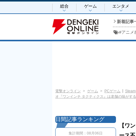
総合
ゲーム
エンタメ
新着記事
#
アニメ
電撃オンライン
ゲーム
PCゲーム
Steam
オ『ワンインチ タクティクス』は老舗の味がする
日間記事ランキング
【ワン
集計期間：
08月06日
ース不