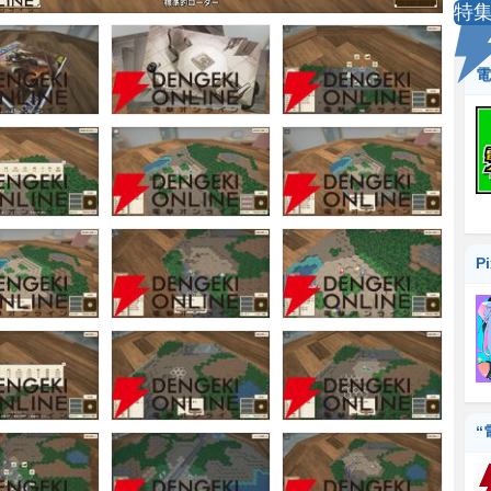
特
電
P
“