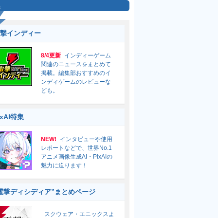
集
撃インディー
8/4更新
インディーゲーム
関連のニュースをまとめて
掲載。編集部おすすめのイ
ンディゲームのレビューな
ども。
ixAI特集
NEW!
インタビューや使用
レポートなどで、世界No.1
アニメ画像生成AI・PixAIの
魅力に迫ります！
電撃ディシディア”まとめページ
スクウェア・エニックスよ