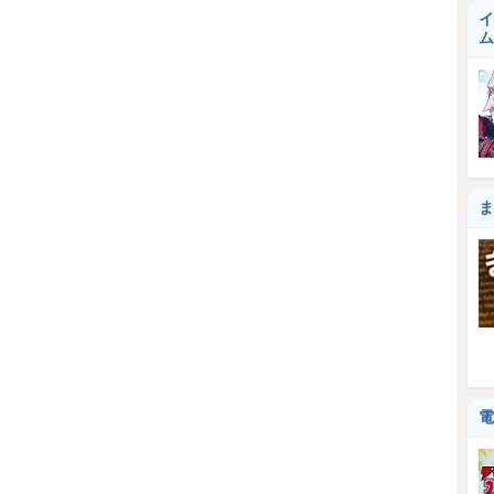
イ
ム
ま
電