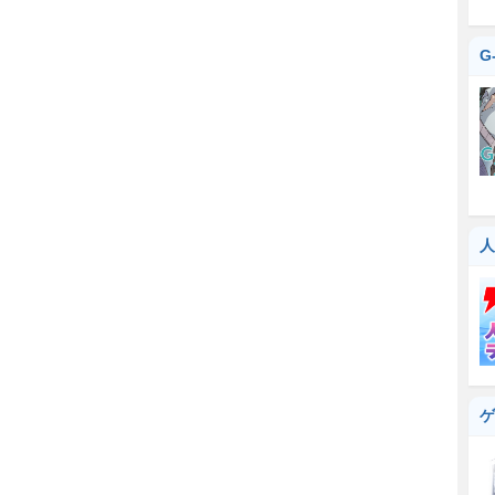
G
人
ゲ