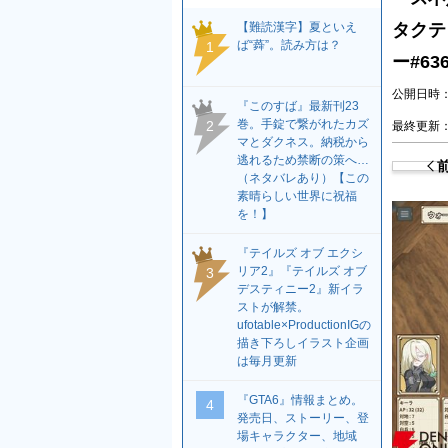
【難読漢字】夏といえ
タクテ
ば“蕣”。読み方は？
1
ー#63
公開日時：2
『このすば』最新刊23
巻。手錠で繋がれたカズ
2
最終更新：2
マとダクネス。納税から
逃れるため禁断の策へ…
（ネタバレあり）【この
素晴らしい世界に祝福
を！】
『テイルズ オブ エクシ
リア2』『テイルズ オブ
3
デスティニー2』新イラ
ストが解禁。
ufotable×ProductionIGの
描き下ろしイラスト企画
は毎月更新
『GTA6』情報まとめ。
4
発売日、ストーリー、登
場キャラクター、地域