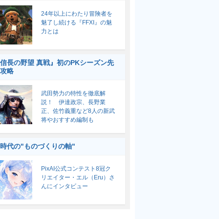
24年以上にわたり冒険者を
魅了し続ける『FFXI』の魅
力とは
信長の野望 真戦』初のPKシーズン先
攻略
武田勢力の特性を徹底解
説！ 伊達政宗、長野業
正、佐竹義重など8人の新武
将やおすすめ編制も
I時代の"ものづくりの軸"
PixAI公式コンテスト8冠ク
リエイター・エル（Eru）さ
んにインタビュー