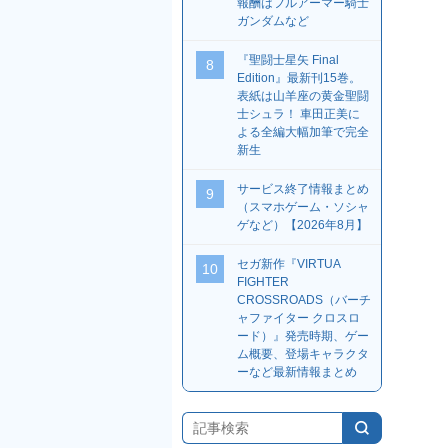
報酬はフルアーマー騎士
ガンダムなど
『聖闘士星矢 Final
8
Edition』最新刊15巻。
表紙は山羊座の黄金聖闘
士シュラ！ 車田正美に
よる全編大幅加筆で完全
新生
サービス終了情報まとめ
9
（スマホゲーム・ソシャ
ゲなど）【2026年8月】
セガ新作『VIRTUA
10
FIGHTER
CROSSROADS（バーチ
ャファイター クロスロ
ード）』発売時期、ゲー
ム概要、登場キャラクタ
ーなど最新情報まとめ