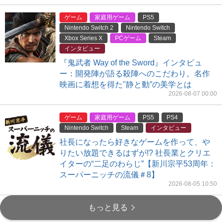
ゲーム
家庭用ゲーム
PS5
Nintendo Switch 2
Nintendo Switch
Xbox Series X
PCゲーム
Steam
インタビュー
『鬼武者 Way of the Sword』インタビュ
ー：開発陣が語る殺陣へのこだわり。名作
映画に着想を得た"静と動”の美学とは
2026-08-07 00:00
ゲーム
家庭用ゲーム
PS5
PS4
Nintendo Switch
Steam
インタビュー
社長になったら好きなゲームを作って、や
りたい放題できるはずが!? 社長業とクリエ
イターの“二足のわらじ”【新川宗平53周年：
スーパーニッチの流儀＃8】
2026-08-05 10:50
もっと見る