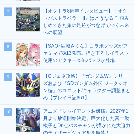
【オクトラ8周年インタビュー】『オク
7
トパストラベラーIII』はどうなる？ 踏み
しめてきた旅の足跡がつなげていく未来
への展望
【SAO×結城さくな】コラボグッズがフ
8
ァミマで8/13発売。描き下ろしイラスト
使用のアクキー＆缶バッジが登場
【Gジェネ攻略】『ガンダムW』シリー
9
ズおよび『SDガンダム外伝 ジークジオ
ン編』のユニット/キャラクター調整まと
め【プレイ日記#61】
アニメ『ジャイアントお嬢様』2027年1
10
月より放送開始決定。巨大化した富士動
機子とDr.セバスチャンが描かれた大迫力
のティザービジュアルを解禁！