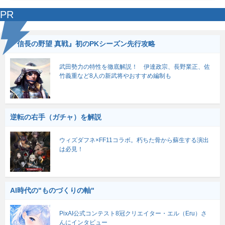
PR
『信長の野望 真戦』初のPKシーズン先行攻略
武田勢力の特性を徹底解説！ 伊達政宗、長野業正、佐
竹義重など8人の新武将やおすすめ編制も
逆転の右手（ガチャ）を解説
ウィズダフネ×FF11コラボ。朽ちた骨から蘇生する演出
は必見！
AI時代の"ものづくりの軸"
PixAI公式コンテスト8冠クリエイター・エル（Eru）さ
んにインタビュー