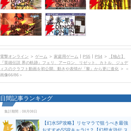
電撃オンライン
ゲーム
家庭用ゲーム
PS5
PS4
【独占】
『英雄伝説 界の軌跡』フェリ、アーロン、リゼット、カトル、ジュデ
ィスのクラフト動画を初公開。動きや表情が『黎』から更に進化
＜
画像66/86＞
日間記事ランキング
集計期間：
08月08日
【幻水SP攻略】リセマラで狙うべき最強
1
おすすめSSRキャラは？【幻想水滸伝 ス