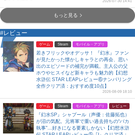
2026-07-30 14:41
もっと見る
#レビュー
ゲーム
Steam
モバイル・アプリ
若きフリックやオデッサ！ 『幻水』ファン
が見たかった懐かしキャラとの再会、思い
出のエピソードの補完が満載。主人公の父
ホウやヒスイなど新キャラも魅力的【幻想
水滸伝 STAR LEAPレビュー⑥ナンバリング
全作クリア済：おすすめ度10点】
2026-08-09 18:10
ゲーム
Steam
モバイル・アプリ
レビュー
『幻水SP』シャプール（声優：佐藤拓也）
が沼の気配。元将軍で重い過去持ちの“バカ
執事”…好きになる要素しかない【幻想水滸
伝 STAR LEAPレビュー⑤『I』クリア済：