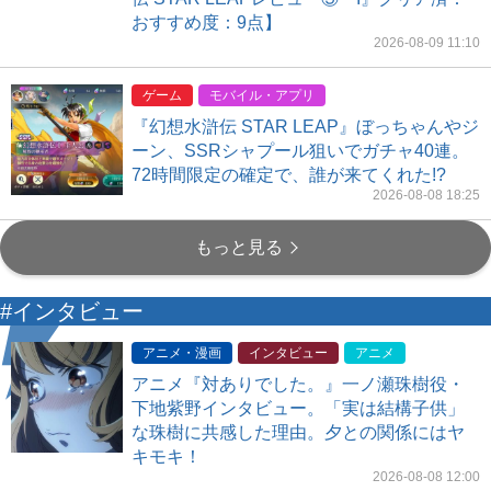
おすすめ度：9点】
2026-08-09 11:10
ゲーム
モバイル・アプリ
『幻想水滸伝 STAR LEAP』ぼっちゃんやジ
ーン、SSRシャプール狙いでガチャ40連。
72時間限定の確定で、誰が来てくれた!?
2026-08-08 18:25
もっと見る
#インタビュー
アニメ・漫画
インタビュー
アニメ
アニメ『対ありでした。』一ノ瀬珠樹役・
下地紫野インタビュー。「実は結構子供」
な珠樹に共感した理由。夕との関係にはヤ
キモキ！
2026-08-08 12:00