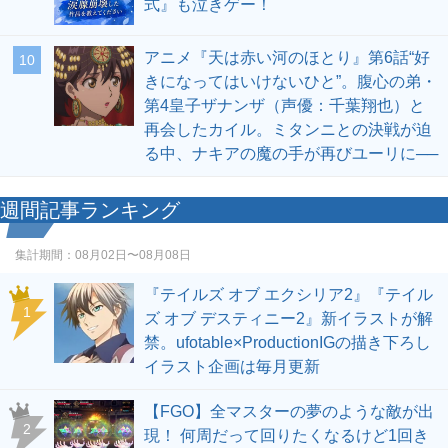
式』も泣きゲー！
アニメ『天は赤い河のほとり』第6話“好
10
きになってはいけないひと”。腹心の弟・
第4皇子ザナンザ（声優：千葉翔也）と
再会したカイル。ミタンニとの決戦が迫
る中、ナキアの魔の手が再びユーリに──
週間記事ランキング
集計期間：
08月02日〜08月08日
『テイルズ オブ エクシリア2』『テイル
1
ズ オブ デスティニー2』新イラストが解
禁。ufotable×ProductionIGの描き下ろし
イラスト企画は毎月更新
【FGO】全マスターの夢のような敵が出
2
現！ 何周だって回りたくなるけど1回き