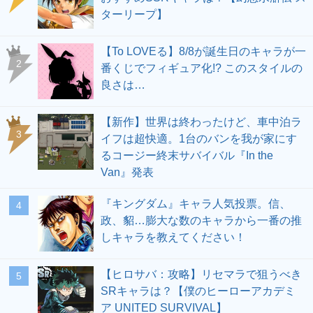
ターリープ】
【To LOVEる】8/8が誕生日のキャラが一
2
番くじでフィギュア化!? このスタイルの
良さは…
【新作】世界は終わったけど、車中泊ラ
3
イフは超快適。1台のバンを我が家にす
るコージー終末サバイバル『In the
Van』発表
『キングダム』キャラ人気投票。信、
4
政、貂…膨大な数のキャラから一番の推
しキャラを教えてください！
【ヒロサバ：攻略】リセマラで狙うべき
5
SRキャラは？【僕のヒーローアカデミ
ア UNITED SURVIVAL】