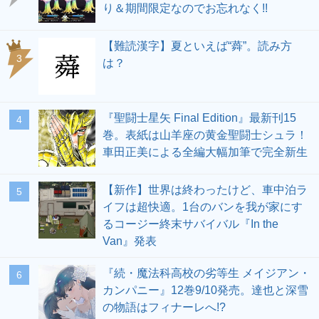
り＆期間限定なのでお忘れなく!!
【難読漢字】夏といえば“蕣”。読み方
3
は？
『聖闘士星矢 Final Edition』最新刊15
4
巻。表紙は山羊座の黄金聖闘士シュラ！
車田正美による全編大幅加筆で完全新生
【新作】世界は終わったけど、車中泊ラ
5
イフは超快適。1台のバンを我が家にす
るコージー終末サバイバル『In the
Van』発表
『続・魔法科高校の劣等生 メイジアン・
6
カンパニー』12巻9/10発売。達也と深雪
の物語はフィナーレへ!?