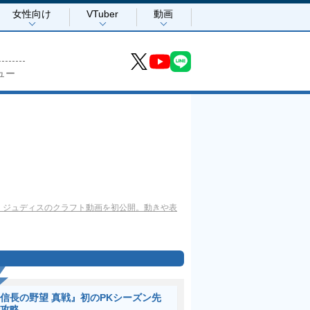
女性向け
VTuber
動画
ュー
、ジュディスのクラフト動画を初公開。動きや表
信長の野望 真戦』初のPKシーズン先
攻略