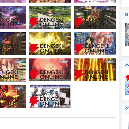
G
人
ゲ