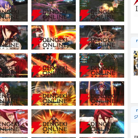
『
『
ジ