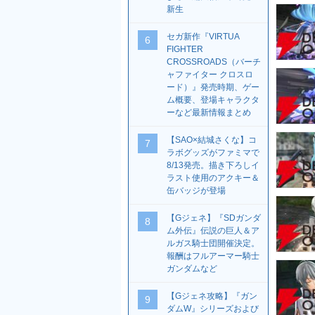
新生
セガ新作『VIRTUA
6
FIGHTER
CROSSROADS（バーチ
ャファイター クロスロ
ード）』発売時期、ゲー
ム概要、登場キャラクタ
ーなど最新情報まとめ
【SAO×結城さくな】コ
7
ラボグッズがファミマで
8/13発売。描き下ろしイ
ラスト使用のアクキー＆
缶バッジが登場
【Gジェネ】『SDガンダ
8
ム外伝』伝説の巨人＆ア
ルガス騎士団開催決定。
報酬はフルアーマー騎士
ガンダムなど
【Gジェネ攻略】『ガン
9
ダムW』シリーズおよび