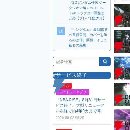
『SDガンダム外伝 ジー
クジオン編』のユニッ
ト/キャラクター調整ま
とめ【プレイ日記#61】
『キングダム』最新80巻
10
の書影公開。カバーを飾
るのは信、蒙恬、そして
鎧姿の羌瘣！
#サービス終了
ゲーム
モバイル・アプリ
『NBA RISE』8月31日サー
ビス終了。大型リニューア
ルを経て約4年9カ月で幕
2026-08-02 08:20