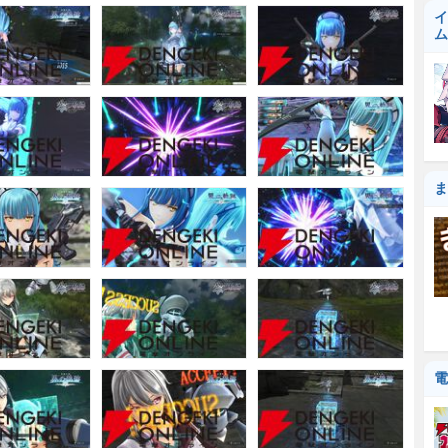
イ
ム
ま
電