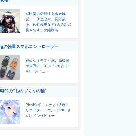
武田勢力の特性を徹底解
説！ 伊達政宗、長野業
正、佐竹義重など8人の新武
将やおすすめ編制も
6gの軽量スマホコントローラー
絶妙なオモチャ感と高級感
が最高にエモい『abxylute
M4』レビュー
I時代の"ものづくりの軸"
PixAI公式コンテスト8冠ク
リエイター・エル（Eru）さ
んにインタビュー