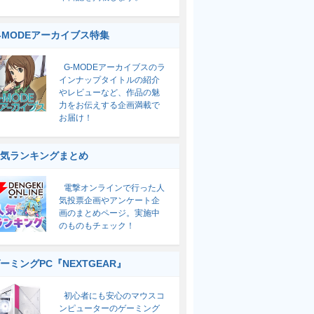
-MODEアーカイブス特集
G-MODEアーカイブスのラ
インナップタイトルの紹介
やレビューなど、作品の魅
力をお伝えする企画満載で
お届け！
気ランキングまとめ
電撃オンラインで行った人
気投票企画やアンケート企
画のまとめページ。実施中
のものもチェック！
ーミングPC『NEXTGEAR』
初心者にも安心のマウスコ
ンピューターのゲーミング