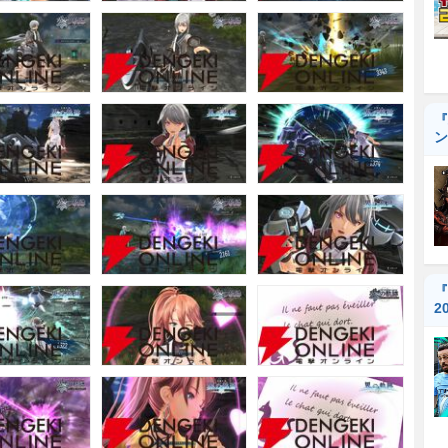
『
ン
『
2