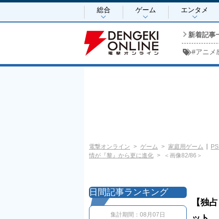
総合
ゲーム
エンタメ
新着記事
#
アニメ
電撃オンライン
ゲーム
家庭用ゲーム
PS
情が『黎』から更に進化
＜画像82/86＞
日間記事ランキング
【独占
集計期間：
08月07日
ット、