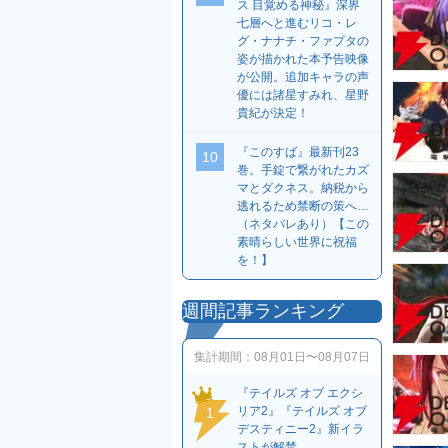
ス 目覚める神秘』深界
七層へと進むリコ・レ
グ・ナナチ・ファプタの
姿が描かれた本予告映像
が公開。追加キャラの声
優には諸星すみれ、星野
貴紀が決定！
『このすば』最新刊23
10
巻。手錠で繋がれたカズ
マとダクネス。納税から
逃れるため禁断の策へ…
（ネタバレあり）【この
素晴らしい世界に祝福
を！】
週間記事ランキング
集計期間：
08月01日〜08月07日
『テイルズ オブ エクシ
リア2』『テイルズ オブ
1
デスティニー2』新イラ
ストが解禁。