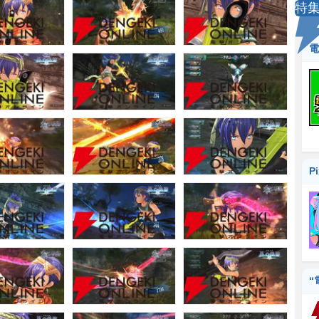
特
電
P
“