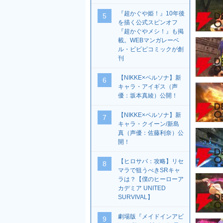
『超かぐや姫！』10年後
5
を描く公式スピンオフ
『超かぐやメシ！』も掲
載。WEBマンガレーベ
ル・ビビビコミックが創
刊
【NIKKE×ペルソナ】新
6
キャラ・アイギス（声
優：坂本真綾）公開！
【NIKKE×ペルソナ】新
7
キャラ・クイーン/新島
真（声優：佐藤利奈）公
開！
【ヒロサバ：攻略】リセ
8
マラで狙うべきSRキャ
ラは？【僕のヒーローア
カデミア UNITED
SURVIVAL】
劇場版『メイドインアビ
9