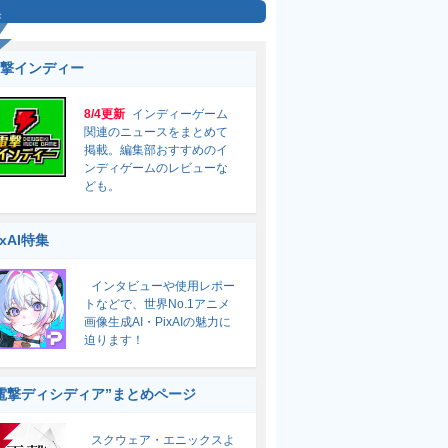
集
撃インディー
8/4更新
インディーゲーム
関連のニュースをまとめて
掲載。編集部おすすめのイ
ンディゲームのレビューな
ども。
ixAI特集
インタビューや使用レポー
トなどで、世界No.1アニメ
画像生成AI・PixAIの魅力に
迫ります！
電撃ディシディア”まとめページ
スクウェア・エニックスよ