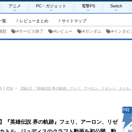
アニメ
PC・ガジェット
電撃PS
Switch
一覧
レビューまとめ
サイトマップ
感想
#
サービス終了
#
レビュー
#
ガンダム
#
インタビ
5
PS4
【独占】『英雄伝説 界の軌跡』フェリ、アーロン、リゼット、カトル
PR
】『英雄伝説 界の軌跡』フェリ、アーロン、リゼ
『
カトル、ジュディスのクラフト動画を初公開。動
行