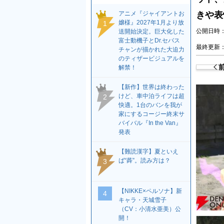
アニメ『ジャイアントお
きや表
嬢様』2027年1月より放
1
公開日時：2
送開始決定。巨大化した
富士動機子とDr.セバス
最終更新：2
チャンが描かれた大迫力
のティザービジュアルを
解禁！
【新作】世界は終わった
けど、車中泊ライフは超
2
快適。1台のバンを我が
家にするコージー終末サ
バイバル『In the Van』
発表
【難読漢字】夏といえ
ば“蕣”。読み方は？
3
【NIKKE×ペルソナ】新
4
キャラ・天城雪子
（CV：小清水亜美）公
開！