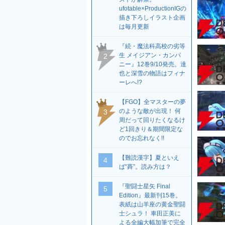
ufotable×ProductionIGの
描き下ろしイラスト企画
は毎月更新
『続・魔法科高校の劣等
生 メイジアン・カンパ
2
ニー』12巻9/10発売。達
也と深雪の物語はフィナ
ーレへ!?
【FGO】全マスターの夢
のような敵が出現！ 何
3
周だって回りたくなるけ
ど1回きり＆期間限定な
のでお忘れなく!!
【難読漢字】夏といえ
4
ば“蕣”。読み方は？
『聖闘士星矢 Final
5
Edition』最新刊15巻。
表紙は山羊座の黄金聖闘
士シュラ！ 車田正美に
よる全編大幅加筆で完全