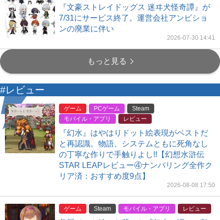
『文豪ストレイドッグス 迷ヰ犬怪奇譚』が
7/31にサービス終了。運営会社アンビショ
ンの廃業に伴い
2026-07-30 14:41
もっと見る
#レビュー
ゲーム
PCゲーム
Steam
モバイル・アプリ
レビュー
『幻水』はやはりドット絵表現がベストだ
と再認識。物語、システムともに死角なし
の丁寧な作りで手触りよし!!【幻想水滸伝
STAR LEAPレビュー④ナンバリング全作ク
リア済：おすすめ度9点】
2026-08-08 17:50
ゲーム
Steam
モバイル・アプリ
レビュー