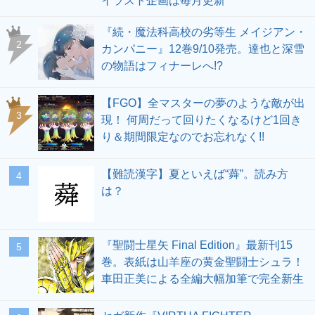
イラスト企画は毎月更新
『続・魔法科高校の劣等生 メイジアン・
2
カンパニー』12巻9/10発売。達也と深雪
の物語はフィナーレへ!?
【FGO】全マスターの夢のような敵が出
3
現！ 何周だって回りたくなるけど1回き
り＆期間限定なのでお忘れなく!!
【難読漢字】夏といえば“蕣”。読み方
4
は？
『聖闘士星矢 Final Edition』最新刊15
5
巻。表紙は山羊座の黄金聖闘士シュラ！
車田正美による全編大幅加筆で完全新生