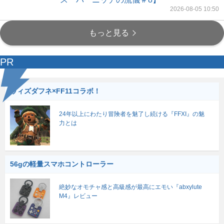
2026-08-05 10:50
もっと見る
PR
ウィズダフネ×FF11コラボ！
24年以上にわたり冒険者を魅了し続ける『FFXI』の魅
力とは
56gの軽量スマホコントローラー
絶妙なオモチャ感と高級感が最高にエモい『abxylute
M4』レビュー