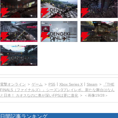
電撃オンライン
ゲーム
PS5
Xbox Series X
Steam
『THE
FINALS（ファイナルズ）』シーズン3プレイレポ。新たな舞台はなん
と日本！ カオスなのに奥が深いFPSは更に進化
＜画像19/28＞
日間記事ランキング