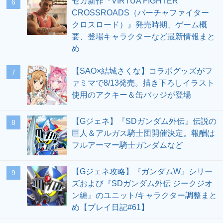
セガ新作『VIRTUA FIGHTER
6
CROSSROADS（バーチャファイター
クロスロード）』発売時期、ゲーム概
要、登場キャラクターなど最新情報まと
め
【SAO×結城さくな】コラボグッズがフ
7
ァミマで8/13発売。描き下ろしイラスト
使用のアクキー＆缶バッジが登場
【Gジェネ】『SDガンダム外伝』伝説の
8
巨人＆アルガス騎士団開催決定。報酬は
フルアーマー騎士ガンダムなど
【Gジェネ攻略】『ガンダムW』シリー
9
ズおよび『SDガンダム外伝 ジークジオ
ン編』のユニット/キャラクター調整まと
め【プレイ日記#61】