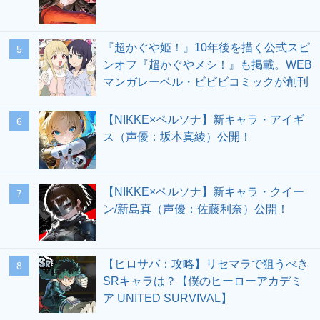
『超かぐや姫！』10年後を描く公式スピ
5
ンオフ『超かぐやメシ！』も掲載。WEB
マンガレーベル・ビビビコミックが創刊
【NIKKE×ペルソナ】新キャラ・アイギ
6
ス（声優：坂本真綾）公開！
【NIKKE×ペルソナ】新キャラ・クイー
7
ン/新島真（声優：佐藤利奈）公開！
【ヒロサバ：攻略】リセマラで狙うべき
8
SRキャラは？【僕のヒーローアカデミ
ア UNITED SURVIVAL】