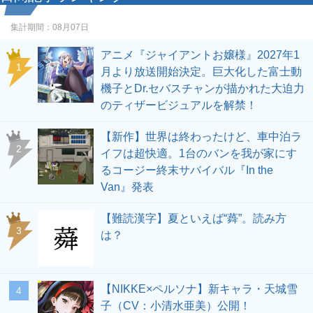
集計期間：
08月07日
アニメ『ジャイアントお嬢様』2027年1
1
月より放送開始決定。巨大化した富士動
機子とDr.セバスチャンが描かれた大迫力
のティザービジュアルを解禁！
【新作】世界は終わったけど、車中泊ラ
2
イフは超快適。1台のバンを我が家にす
るコージー終末サバイバル『In the
Van』発表
【難読漢字】夏といえば“蕣”。読み方
3
は？
【NIKKE×ペルソナ】新キャラ・天城雪
4
子（CV：小清水亜美）公開！