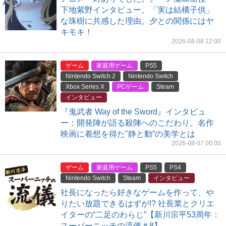
下地紫野インタビュー。「実は結構子供」
な珠樹に共感した理由。夕との関係にはヤ
キモキ！
2026-08-08 12:00
ゲーム
家庭用ゲーム
PS5
Nintendo Switch 2
Nintendo Switch
Xbox Series X
PCゲーム
Steam
インタビュー
『鬼武者 Way of the Sword』インタビュ
ー：開発陣が語る殺陣へのこだわり。名作
映画に着想を得た"静と動”の美学とは
2026-08-07 00:00
ゲーム
家庭用ゲーム
PS5
PS4
Nintendo Switch
Steam
インタビュー
社長になったら好きなゲームを作って、や
りたい放題できるはずが!? 社長業とクリエ
イターの“二足のわらじ”【新川宗平53周年：
スーパーニッチの流儀＃8】