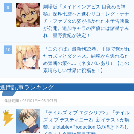
劇場版『メイドインアビス 目覚める神
9
秘』深界七層へと進むリコ・レグ・ナナ
チ・ファプタの姿が描かれた本予告映像
が公開。追加キャラの声優には諸星すみ
れ、星野貴紀が決定！
『このすば』最新刊23巻。手錠で繋がれ
10
たカズマとダクネス。納税から逃れるた
め禁断の策へ…（ネタバレあり）【この
素晴らしい世界に祝福を！】
週間記事ランキング
集計期間：
08月01日〜08月07日
『テイルズ オブ エクシリア2』『テイル
1
ズ オブ デスティニー2』新イラストが解
禁。ufotable×ProductionIGの描き下ろし