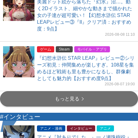
美麗ドット絵から落ちた『幻水』沼…。動
く2Dイラスト、細やかな動きまで描かれた
女の子達が超可愛い！【幻想水滸伝 STAR
LEAPレビュー③『II』クリア済：おすすめ
度：9点】
2026-08-08 11:10
ゲーム
Steam
モバイル・アプリ
『幻想水滸伝 STAR LEAP』レビュー②シリ
ーズ初見：仲間集めが楽しすぎ。108星を集
めるほど戦術も里も豊かになるし、群像劇
としても魅力的【おすすめ度9点】
2026-08-07 19:00
もっと見る
#インタビュー
アニメ・漫画
インタビュー
アニメ
アニメ『対ありでした。』一ノ瀬珠樹役・