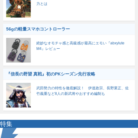
力とは
56gの軽量スマホコントローラー
絶妙なオモチャ感と高級感が最高にエモい『abxylute
M4』レビュー
『信長の野望 真戦』初のPKシーズン先行攻略
武田勢力の特性を徹底解説！ 伊達政宗、長野業正、佐
竹義重など8人の新武将やおすすめ編制も
特集