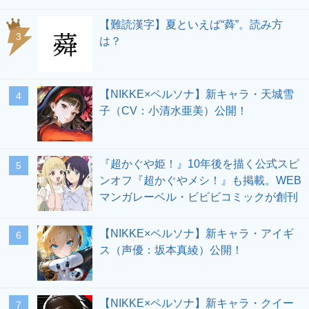
【難読漢字】夏といえば“蕣”。読み方
3
は？
【NIKKE×ペルソナ】新キャラ・天城雪
4
子（CV：小清水亜美）公開！
『超かぐや姫！』10年後を描く公式スピ
5
ンオフ『超かぐやメシ！』も掲載。WEB
マンガレーベル・ビビビコミックが創刊
【NIKKE×ペルソナ】新キャラ・アイギ
6
ス（声優：坂本真綾）公開！
【NIKKE×ペルソナ】新キャラ・クイー
7