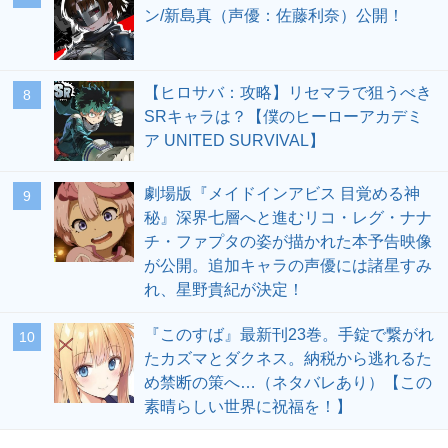
ン/新島真（声優：佐藤利奈）公開！
【ヒロサバ：攻略】リセマラで狙うべき
8
SRキャラは？【僕のヒーローアカデミ
ア UNITED SURVIVAL】
劇場版『メイドインアビス 目覚める神
9
秘』深界七層へと進むリコ・レグ・ナナ
チ・ファプタの姿が描かれた本予告映像
が公開。追加キャラの声優には諸星すみ
れ、星野貴紀が決定！
『このすば』最新刊23巻。手錠で繋がれ
10
たカズマとダクネス。納税から逃れるた
め禁断の策へ…（ネタバレあり）【この
素晴らしい世界に祝福を！】