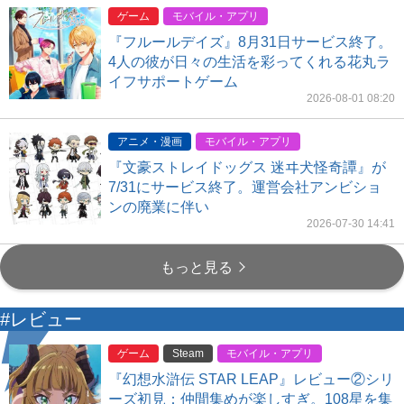
ゲーム
モバイル・アプリ
『フルールデイズ』8月31日サービス終了。
4人の彼が日々の生活を彩ってくれる花丸ラ
イフサポートゲーム
2026-08-01 08:20
アニメ・漫画
モバイル・アプリ
『文豪ストレイドッグス 迷ヰ犬怪奇譚』が
7/31にサービス終了。運営会社アンビショ
ンの廃業に伴い
2026-07-30 14:41
もっと見る
#レビュー
ゲーム
Steam
モバイル・アプリ
『幻想水滸伝 STAR LEAP』レビュー②シリ
ーズ初見：仲間集めが楽しすぎ。108星を集