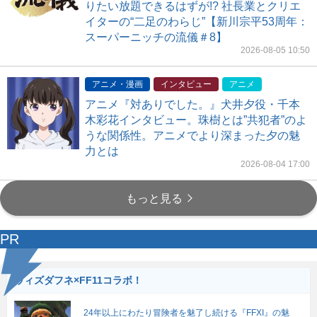
りたい放題できるはずが!? 社長業とクリエ
イターの“二足のわらじ”【新川宗平53周年：
スーパーニッチの流儀＃8】
2026-08-05 10:50
アニメ・漫画
インタビュー
アニメ
アニメ『対ありでした。』犬井夕役・千本
木彩花インタビュー。珠樹とは”共犯者”のよ
うな関係性。アニメでより深まった夕の魅
力とは
2026-08-04 17:00
もっと見る
PR
ウィズダフネ×FF11コラボ！
24年以上にわたり冒険者を魅了し続ける『FFXI』の魅