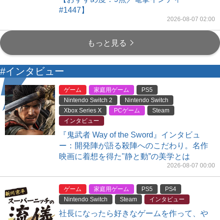
#1447】
2026-08-07 02:00
もっと見る
#インタビュー
ゲーム
家庭用ゲーム
PS5
Nintendo Switch 2
Nintendo Switch
Xbox Series X
PCゲーム
Steam
インタビュー
『鬼武者 Way of the Sword』インタビュ
ー：開発陣が語る殺陣へのこだわり。名作
映画に着想を得た"静と動”の美学とは
2026-08-07 00:00
ゲーム
家庭用ゲーム
PS5
PS4
Nintendo Switch
Steam
インタビュー
社長になったら好きなゲームを作って、や