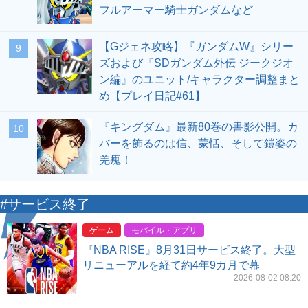
フルアーマー騎士ガンダムなど
【Gジェネ攻略】『ガンダムW』シリー
9
ズおよび『SDガンダム外伝 ジークジオ
ン編』のユニット/キャラクター調整まと
め【プレイ日記#61】
『キングダム』最新80巻の書影公開。カ
10
バーを飾るのは信、蒙恬、そして鎧姿の
羌瘣！
#サービス終了
ゲーム
モバイル・アプリ
『NBA RISE』8月31日サービス終了。大型
リニューアルを経て約4年9カ月で幕
2026-08-02 08:20