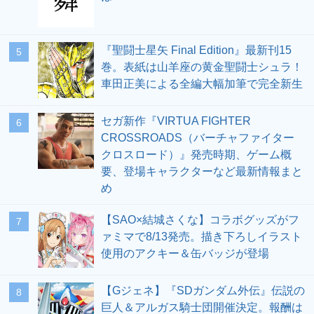
『聖闘士星矢 Final Edition』最新刊15
5
巻。表紙は山羊座の黄金聖闘士シュラ！
車田正美による全編大幅加筆で完全新生
セガ新作『VIRTUA FIGHTER
6
CROSSROADS（バーチャファイター
クロスロード）』発売時期、ゲーム概
要、登場キャラクターなど最新情報まと
め
【SAO×結城さくな】コラボグッズがフ
7
ァミマで8/13発売。描き下ろしイラスト
使用のアクキー＆缶バッジが登場
【Gジェネ】『SDガンダム外伝』伝説の
8
巨人＆アルガス騎士団開催決定。報酬は