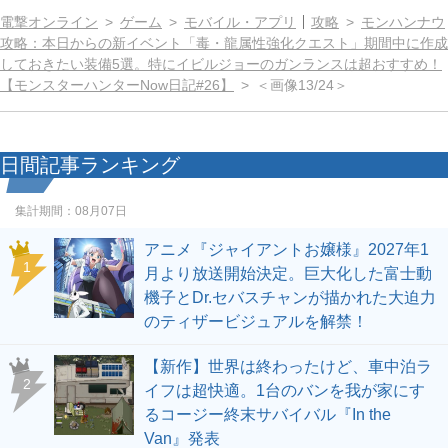
電撃オンライン
ゲーム
モバイル・アプリ
攻略
モンハンナウ
攻略：本日からの新イベント「毒・龍属性強化クエスト」期間中に作成
しておきたい装備5選。特にイビルジョーのガンランスは超おすすめ！
【モンスターハンターNow日記#26】
＜画像13/24＞
日間記事ランキング
集計期間：
08月07日
アニメ『ジャイアントお嬢様』2027年1
1
月より放送開始決定。巨大化した富士動
機子とDr.セバスチャンが描かれた大迫力
のティザービジュアルを解禁！
【新作】世界は終わったけど、車中泊ラ
2
イフは超快適。1台のバンを我が家にす
るコージー終末サバイバル『In the
Van』発表