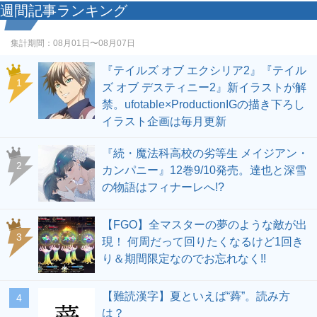
週間記事ランキング
集計期間：
08月01日〜08月07日
『テイルズ オブ エクシリア2』『テイル
1
ズ オブ デスティニー2』新イラストが解
禁。ufotable×ProductionIGの描き下ろし
イラスト企画は毎月更新
『続・魔法科高校の劣等生 メイジアン・
2
カンパニー』12巻9/10発売。達也と深雪
の物語はフィナーレへ!?
【FGO】全マスターの夢のような敵が出
3
現！ 何周だって回りたくなるけど1回き
り＆期間限定なのでお忘れなく!!
【難読漢字】夏といえば“蕣”。読み方
4
は？