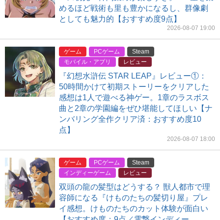
めるほど戦術も里も豊かになるし、群像劇
としても魅力的【おすすめ度9点】
2026-08-07 19:00
ゲーム
PCゲーム
Steam
モバイル・アプリ
レビュー
『幻想水滸伝 STAR LEAP』レビュー①：
50時間かけて初期ストーリーをクリアした
感想は1人で遊べる神ゲー。1章のラスボス
曲と2章の学園編をぜひ堪能してほしい【ナ
ンバリング全作クリア済：おすすめ度10
点】
2026-08-07 18:00
ゲーム
PCゲーム
Steam
インディーゲーム
レビュー
双頭の龍の髪型はどうする？ 獣人都市で理
容師になる『けものたちの髪切り屋』プレ
イ感想。けものたちのカット体験が面白い
【おすすめ度：9点／電撃インディー