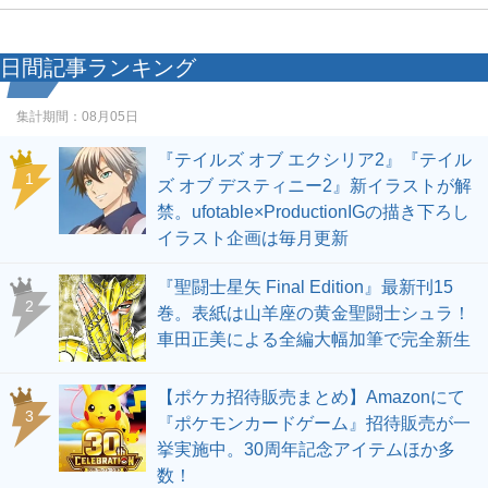
日間記事ランキング
集計期間：
08月05日
『テイルズ オブ エクシリア2』『テイル
1
ズ オブ デスティニー2』新イラストが解
禁。ufotable×ProductionIGの描き下ろし
イラスト企画は毎月更新
『聖闘士星矢 Final Edition』最新刊15
2
巻。表紙は山羊座の黄金聖闘士シュラ！
車田正美による全編大幅加筆で完全新生
【ポケカ招待販売まとめ】Amazonにて
3
『ポケモンカードゲーム』招待販売が一
挙実施中。30周年記念アイテムほか多
数！