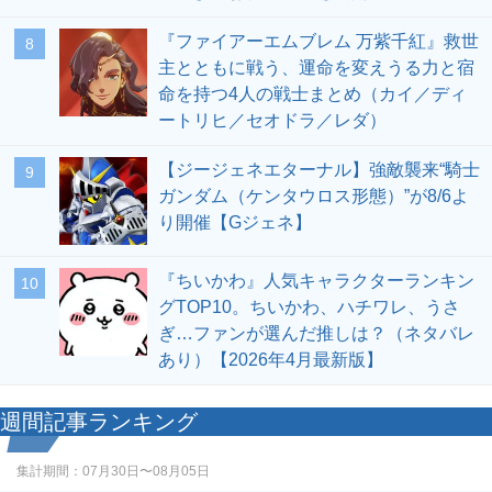
『ファイアーエムブレム 万紫千紅』救世
8
主とともに戦う、運命を変えうる力と宿
命を持つ4人の戦士まとめ（カイ／ディ
ートリヒ／セオドラ／レダ）
【ジージェネエターナル】強敵襲来“騎士
9
ガンダム（ケンタウロス形態）”が8/6よ
り開催【Gジェネ】
『ちいかわ』人気キャラクターランキン
10
グTOP10。ちいかわ、ハチワレ、うさ
ぎ…ファンが選んだ推しは？（ネタバレ
あり）【2026年4月最新版】
週間記事ランキング
集計期間：
07月30日〜08月05日