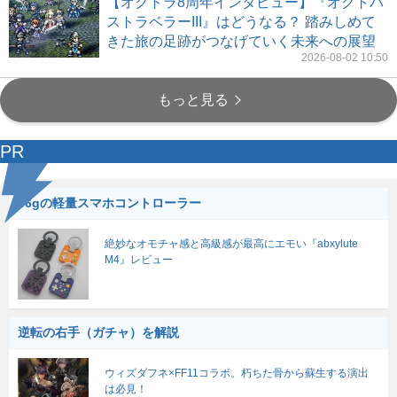
【オクトラ8周年インタビュー】『オクトパ
ストラベラーIII』はどうなる？ 踏みしめて
きた旅の足跡がつなげていく未来への展望
2026-08-02 10:50
もっと見る
PR
56gの軽量スマホコントローラー
絶妙なオモチャ感と高級感が最高にエモい『abxylute
M4』レビュー
逆転の右手（ガチャ）を解説
ウィズダフネ×FF11コラボ。朽ちた骨から蘇生する演出
は必見！