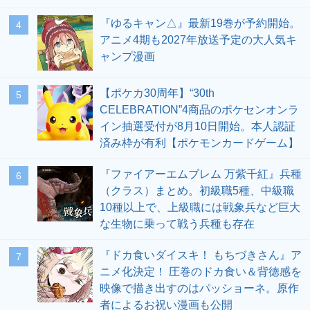
『ゆるキャン△』最新19巻が予約開始。
4
アニメ4期も2027年放送予定の大人気キ
ャンプ漫画
【ポケカ30周年】“30th
5
CELEBRATION”4商品のポケセンオンラ
イン抽選受付が8月10日開始。本人認証
済み枠が有利【ポケモンカードゲーム】
『ファイアーエムブレム 万紫千紅』兵種
6
（クラス）まとめ。初級職5種、中級職
10種以上で、上級職には戦象兵など巨大
な生物に乗って戦う兵種も存在
『ドカ食いダイスキ！ もちづきさん』ア
7
ニメ化決定！ 圧巻のドカ食い＆背徳感を
映像で描き出すのはパッショーネ。原作
者によるお祝い漫画も公開