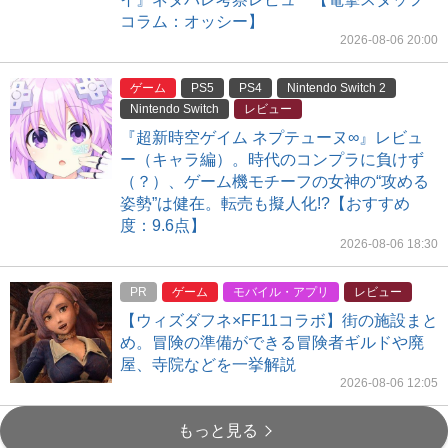
コラム：オッシー】
2026-08-06 20:00
ゲーム
PS5
PS4
Nintendo Switch 2
Nintendo Switch
レビュー
『超新時空ゲイム ネプテューヌ∞』レビュ
ー（キャラ編）。時代のコンプラに負けず
（？）、ゲーム機モチーフの女神の“攻める
姿勢”は健在。転売も擬人化!?【おすすめ
度：9.6点】
2026-08-06 18:30
PR
ゲーム
モバイル・アプリ
レビュー
【ウィズダフネ×FF11コラボ】街の施設まと
め。冒険の準備ができる冒険者ギルドや廃
屋、寺院などを一挙解説
2026-08-06 12:05
もっと見る