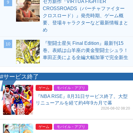
セガ新作『VIRTUA FIGHTER
9
CROSSROADS（バーチャファイター
クロスロード）』発売時期、ゲーム概
要、登場キャラクターなど最新情報まと
め
『聖闘士星矢 Final Edition』最新刊15
10
巻。表紙は山羊座の黄金聖闘士シュラ！
車田正美による全編大幅加筆で完全新生
#サービス終了
ゲーム
モバイル・アプリ
『NBA RISE』8月31日サービス終了。大型
リニューアルを経て約4年9カ月で幕
2026-08-02 08:20
ゲーム
モバイル・アプリ