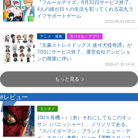
『フルールデイズ』8月31日サービス終了。
4人の彼が日々の生活を彩ってくれる花丸ラ
イフサポートゲーム
2026-08-01 08:20
アニメ・漫画
モバイル・アプリ
『文豪ストレイドッグス 迷ヰ犬怪奇譚』が
7/31にサービス終了。運営会社アンビショ
ンの廃業に伴い
2026-07-30 14:41
もっと見る
#レビュー
エンタメ
100％有機～♪（糸）それにしてもこのオッ
サン（パニッシャー）、ノリノリである。
『スパイダーマン：ブランド・ニュー・デ
イ』ネタバレ考察レビュー【電撃スタッフ