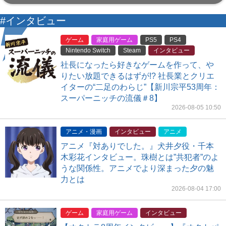
#インタビュー
ゲーム
家庭用ゲーム
PS5
PS4
Nintendo Switch
Steam
インタビュー
社長になったら好きなゲームを作って、や
りたい放題できるはずが!? 社長業とクリエ
イターの“二足のわらじ”【新川宗平53周年：
スーパーニッチの流儀＃8】
2026-08-05 10:50
アニメ・漫画
インタビュー
アニメ
アニメ『対ありでした。』犬井夕役・千本
木彩花インタビュー。珠樹とは”共犯者”のよ
うな関係性。アニメでより深まった夕の魅
力とは
2026-08-04 17:00
ゲーム
家庭用ゲーム
インタビュー