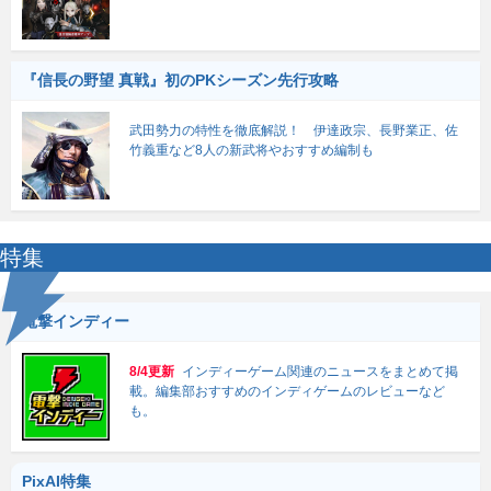
『信長の野望 真戦』初のPKシーズン先行攻略
武田勢力の特性を徹底解説！ 伊達政宗、長野業正、佐
竹義重など8人の新武将やおすすめ編制も
特集
電撃インディー
8/4更新
インディーゲーム関連のニュースをまとめて掲
載。編集部おすすめのインディゲームのレビューなど
も。
PixAI特集