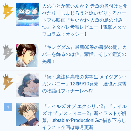
人の心とか無いんか？ 赤魚の煮付けを食
1
べたり、しまじろうと泳いだりするハー
トフル映画『ちいかわ 人魚の島のひみ
つ』ネタバレ考察レビュー【電撃スタッ
フコラム：オッシー】
『キングダム』最新80巻の書影公開。カ
2
バーを飾るのは信、蒙恬、そして鎧姿の
羌瘣！
『続・魔法科高校の劣等生 メイジアン・
3
カンパニー』12巻9/10発売。達也と深雪
の物語はフィナーレへ!?
『テイルズ オブ エクシリア2』『テイル
4
ズ オブ デスティニー2』新イラストが解
禁。ufotable×ProductionIGの描き下ろし
イラスト企画は毎月更新