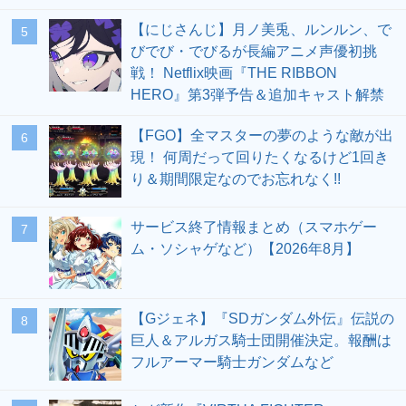
【にじさんじ】月ノ美兎、ルンルン、で
5
びでび・でびるが長編アニメ声優初挑
戦！ Netflix映画『THE RIBBON
HERO』第3弾予告＆追加キャスト解禁
【FGO】全マスターの夢のような敵が出
6
現！ 何周だって回りたくなるけど1回き
り＆期間限定なのでお忘れなく!!
サービス終了情報まとめ（スマホゲー
7
ム・ソシャゲなど）【2026年8月】
【Gジェネ】『SDガンダム外伝』伝説の
8
巨人＆アルガス騎士団開催決定。報酬は
フルアーマー騎士ガンダムなど