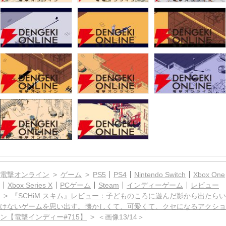
電撃オンライン
ゲーム
PS5
PS4
Nintendo Switch
Xbox One
Xbox Series X
PCゲーム
Steam
インディーゲーム
レビュー
『SCHiM スキム』レビュー：子どものころに遊んだ影から出たらい
けないゲームを思い出す。懐かしくて、可愛くて、クセになるアクショ
ン【電撃インディー#715】
＜画像13/14＞