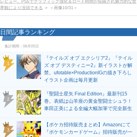
レビュー。PS5でグラフィック強化＆ロード時間が短縮され魅力的な世
界観により没頭できる
＜画像10/31＞
日間記事ランキング
集計期間：
08月05日
『テイルズ オブ エクシリア2』『テイル
1
ズ オブ デスティニー2』新イラストが解
禁。ufotable×ProductionIGの描き下ろし
イラスト企画は毎月更新
『聖闘士星矢 Final Edition』最新刊15
2
巻。表紙は山羊座の黄金聖闘士シュラ！
車田正美による全編大幅加筆で完全新生
【ポケカ招待販売まとめ】Amazonにて
3
『ポケモンカードゲーム』招待販売が一