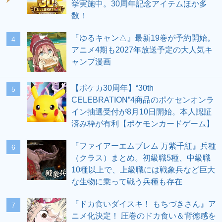
挙実施中。30周年記念アイテムほか多
数！
『ゆるキャン△』最新19巻が予約開始。
4
アニメ4期も2027年放送予定の大人気キ
ャンプ漫画
【ポケカ30周年】“30th
5
CELEBRATION”4商品のポケセンオンラ
イン抽選受付が8月10日開始。本人認証
済み枠が有利【ポケモンカードゲーム】
『ファイアーエムブレム 万紫千紅』兵種
6
（クラス）まとめ。初級職5種、中級職
10種以上で、上級職には戦象兵など巨大
な生物に乗って戦う兵種も存在
『ドカ食いダイスキ！ もちづきさん』ア
7
ニメ化決定！ 圧巻のドカ食い＆背徳感を