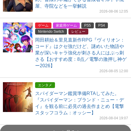
屋、寺院などを一挙解説
2026-08-06 12:05
ゲーム
家庭用ゲーム
PS5
PS4
Nintendo Switch
レビュー
岡田耕始＆里見直新作RPG『ヴィリオン：
コード』はクセ強だけど、謎めいた物語や
業が深いキャラ強化が刺さる人にはぶっ刺
さる【おすすめ度：8点／電撃の激押し神ゲ
ー2026】
2026-08-05 12:00
エンタメ
スパイダーマン鑑賞準備RTAしてみた。
『スパイダーマン：ブランド・ニュー・デ
イ』を観る前に必見の過去作まとめ【電撃
スタッフコラム：オッシー】
2026-08-04 19:07