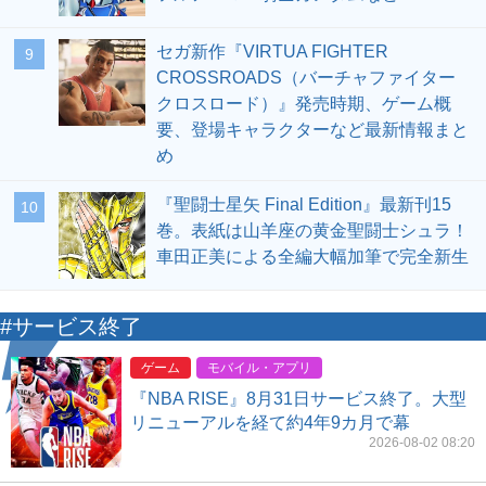
セガ新作『VIRTUA FIGHTER
9
CROSSROADS（バーチャファイター
クロスロード）』発売時期、ゲーム概
要、登場キャラクターなど最新情報まと
め
『聖闘士星矢 Final Edition』最新刊15
10
巻。表紙は山羊座の黄金聖闘士シュラ！
車田正美による全編大幅加筆で完全新生
#サービス終了
ゲーム
モバイル・アプリ
『NBA RISE』8月31日サービス終了。大型
リニューアルを経て約4年9カ月で幕
2026-08-02 08:20