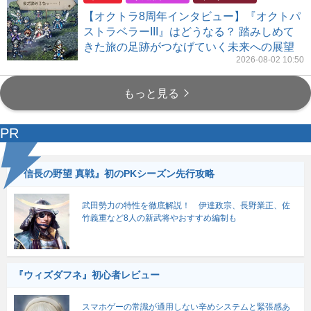
【オクトラ8周年インタビュー】『オクトパ
ストラベラーIII』はどうなる？ 踏みしめて
きた旅の足跡がつなげていく未来への展望
2026-08-02 10:50
もっと見る
PR
『信長の野望 真戦』初のPKシーズン先行攻略
武田勢力の特性を徹底解説！ 伊達政宗、長野業正、佐
竹義重など8人の新武将やおすすめ編制も
『ウィズダフネ』初心者レビュー
スマホゲーの常識が通用しない辛めシステムと緊張感あ