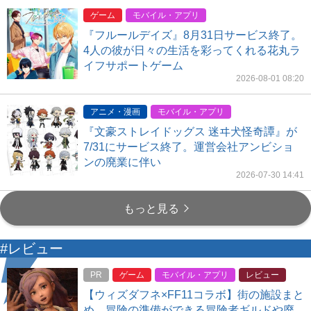
ゲーム
モバイル・アプリ
『フルールデイズ』8月31日サービス終了。
4人の彼が日々の生活を彩ってくれる花丸ラ
イフサポートゲーム
2026-08-01 08:20
アニメ・漫画
モバイル・アプリ
『文豪ストレイドッグス 迷ヰ犬怪奇譚』が
7/31にサービス終了。運営会社アンビショ
ンの廃業に伴い
2026-07-30 14:41
もっと見る
#レビュー
PR
ゲーム
モバイル・アプリ
レビュー
【ウィズダフネ×FF11コラボ】街の施設まと
め。冒険の準備ができる冒険者ギルドや廃