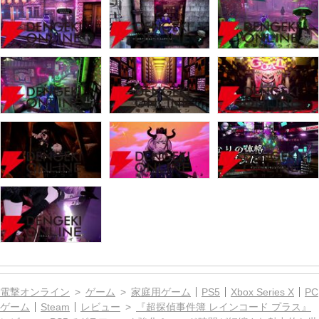
電撃オンライン
ゲーム
家庭用ゲーム
PS5
Xbox Series X
PC
ゲーム
Steam
レビュー
『超探偵事件簿 レインコード プラス』