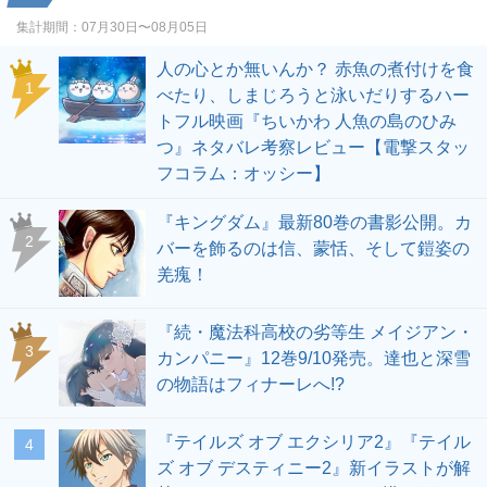
集計期間：
07月30日〜08月05日
人の心とか無いんか？ 赤魚の煮付けを食
1
べたり、しまじろうと泳いだりするハー
トフル映画『ちいかわ 人魚の島のひみ
つ』ネタバレ考察レビュー【電撃スタッ
フコラム：オッシー】
『キングダム』最新80巻の書影公開。カ
2
バーを飾るのは信、蒙恬、そして鎧姿の
羌瘣！
『続・魔法科高校の劣等生 メイジアン・
3
カンパニー』12巻9/10発売。達也と深雪
の物語はフィナーレへ!?
『テイルズ オブ エクシリア2』『テイル
4
ズ オブ デスティニー2』新イラストが解