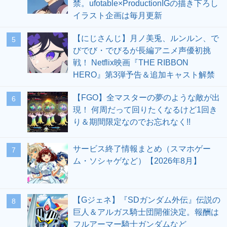
禁。ufotable×ProductionIGの描き下ろし
イラスト企画は毎月更新
【にじさんじ】月ノ美兎、ルンルン、で
5
びでび・でびるが長編アニメ声優初挑
戦！ Netflix映画『THE RIBBON
HERO』第3弾予告＆追加キャスト解禁
【FGO】全マスターの夢のような敵が出
6
現！ 何周だって回りたくなるけど1回き
り＆期間限定なのでお忘れなく!!
サービス終了情報まとめ（スマホゲー
7
ム・ソシャゲなど）【2026年8月】
【Gジェネ】『SDガンダム外伝』伝説の
8
巨人＆アルガス騎士団開催決定。報酬は
フルアーマー騎士ガンダムなど