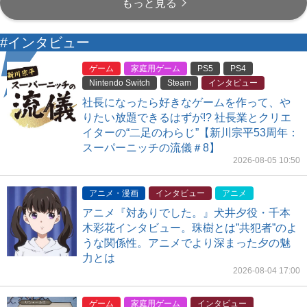
もっと見る
#インタビュー
ゲーム
家庭用ゲーム
PS5
PS4
Nintendo Switch
Steam
インタビュー
社長になったら好きなゲームを作って、や
りたい放題できるはずが!? 社長業とクリエ
イターの“二足のわらじ”【新川宗平53周年：
スーパーニッチの流儀＃8】
2026-08-05 10:50
アニメ・漫画
インタビュー
アニメ
アニメ『対ありでした。』犬井夕役・千本
木彩花インタビュー。珠樹とは”共犯者”のよ
うな関係性。アニメでより深まった夕の魅
力とは
2026-08-04 17:00
ゲーム
家庭用ゲーム
インタビュー