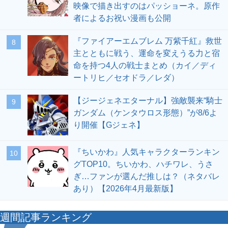
映像で描き出すのはパッショーネ。原作
者によるお祝い漫画も公開
『ファイアーエムブレム 万紫千紅』救世
8
主とともに戦う、運命を変えうる力と宿
命を持つ4人の戦士まとめ（カイ／ディ
ートリヒ／セオドラ／レダ）
【ジージェネエターナル】強敵襲来“騎士
9
ガンダム（ケンタウロス形態）”が8/6よ
り開催【Gジェネ】
『ちいかわ』人気キャラクターランキン
10
グTOP10。ちいかわ、ハチワレ、うさ
ぎ…ファンが選んだ推しは？（ネタバレ
あり）【2026年4月最新版】
週間記事ランキング