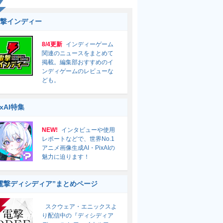
撃インディー
8/4更新
インディーゲーム
関連のニュースをまとめて
掲載。編集部おすすめのイ
ンディゲームのレビューな
ども。
ixAI特集
NEW!
インタビューや使用
レポートなどで、世界No.1
アニメ画像生成AI・PixAIの
魅力に迫ります！
電撃ディシディア”まとめページ
スクウェア・エニックスよ
り配信中の『ディシディア