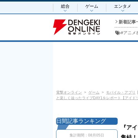
総合
ゲーム
エンタメ
新着記事
#
アニメ
電撃オンライン
ゲーム
モバイル・アプリ
と楽しく辿ったライブDAY1をレポート【アイド
日間記事ランキング
『アイ
集計期間：
08月05日
集結！