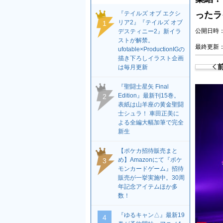
『テイルズ オブ エクシ
ったラ
リア2』『テイルズ オブ
1
公開日時：2
デスティニー2』新イラ
ストが解禁。
最終更新：2
ufotable×ProductionIGの
描き下ろしイラスト企画
は毎月更新
『聖闘士星矢 Final
Edition』最新刊15巻。
2
表紙は山羊座の黄金聖闘
士シュラ！ 車田正美に
よる全編大幅加筆で完全
新生
【ポケカ招待販売まと
め】Amazonにて『ポケ
3
モンカードゲーム』招待
販売が一挙実施中。30周
年記念アイテムほか多
数！
『ゆるキャン△』最新19
4