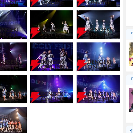
『
『
イ