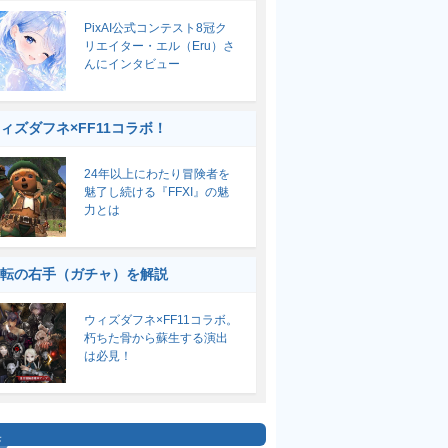
PixAI公式コンテスト8冠ク
リエイター・エル（Eru）さ
んにインタビュー
ィズダフネ×FF11コラボ！
24年以上にわたり冒険者を
魅了し続ける『FFXI』の魅
力とは
転の右手（ガチャ）を解説
ウィズダフネ×FF11コラボ。
朽ちた骨から蘇生する演出
は必見！
集