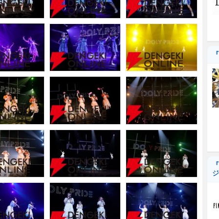
『
『
ジ