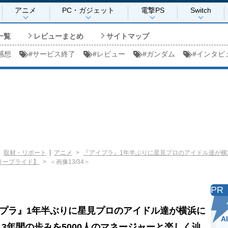
アニメ
PC・ガジェット
電撃PS
Switch
一覧
レビューまとめ
サイトマップ
感想
#
サービス終了
#
レビュー
#
ガンダム
#
インタビ
取材・リポート
アニメ
『アイプラ』1年半ぶりに星見プロのアイドル達が横浜
リープライド】
＜画像13/34＞
PR
プラ』1年半ぶりに星見プロのアイドル達が横浜に
A
 3年間の歩みを5000人のマネージャーと楽しく辿