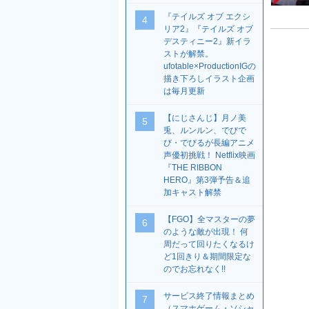
『テイルズ オブ エクシ
4
リア2』『テイルズ オブ
デスティニー2』新イラ
ストが解禁。
ufotable×ProductionIGの
描き下ろしイラスト企画
は毎月更新
【にじさんじ】月ノ美
5
兎、ルンルン、でびで
び・でびるが長編アニメ
声優初挑戦！ Netflix映画
『THE RIBBON
HERO』第3弾予告＆追
加キャスト解禁
【FGO】全マスターの夢
6
のような敵が出現！ 何
周だって回りたくなるけ
ど1回きり＆期間限定な
のでお忘れなく!!
サービス終了情報まとめ
7
（スマホゲーム・ソシャ