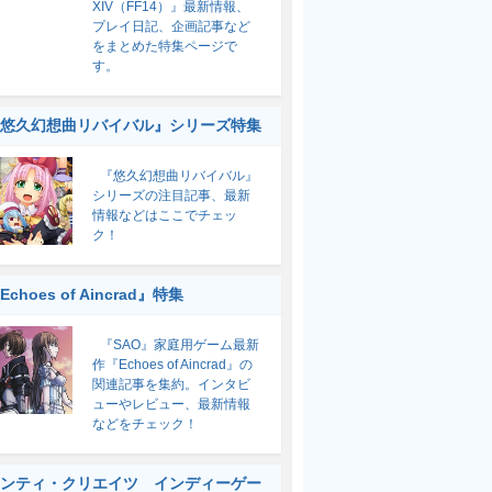
XIV（FF14）』最新情報、
プレイ日記、企画記事など
をまとめた特集ページで
す。
悠久幻想曲リバイバル』シリーズ特集
『悠久幻想曲リバイバル』
シリーズの注目記事、最新
情報などはここでチェッ
ク！
Echoes of Aincrad』特集
『SAO』家庭用ゲーム最新
作『Echoes of Aincrad』の
関連記事を集約。インタビ
ューやレビュー、最新情報
などをチェック！
ンティ・クリエイツ インディーゲー