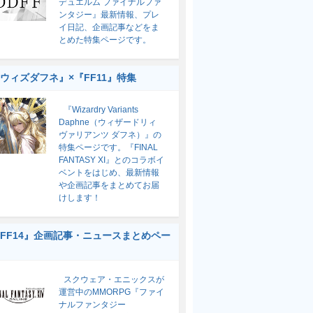
デュエルム ファイナルファ
ンタジー』最新情報、プレ
イ日記、企画記事などをま
とめた特集ページです。
ウィズダフネ』×『FF11』特集
『Wizardry Variants
Daphne（ウィザードリィ
ヴァリアンツ ダフネ）』の
特集ページです。『FINAL
FANTASY XI』とのコラボイ
ベントをはじめ、最新情報
や企画記事をまとめてお届
けします！
FF14』企画記事・ニュースまとめペー
スクウェア・エニックスが
運営中のMMORPG『ファイ
ナルファンタジー