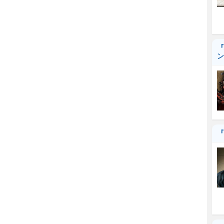
『
ン
『