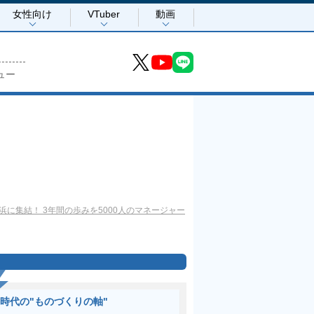
女性向け
VTuber
動画
ュー
に集結！ 3年間の歩みを5000人のマネージャー
I時代の"ものづくりの軸"