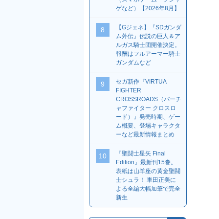
ゲなど）【2026年8月】
【Gジェネ】『SDガンダ
8
ム外伝』伝説の巨人＆ア
ルガス騎士団開催決定。
報酬はフルアーマー騎士
ガンダムなど
セガ新作『VIRTUA
9
FIGHTER
CROSSROADS（バーチ
ャファイター クロスロ
ード）』発売時期、ゲー
ム概要、登場キャラクタ
ーなど最新情報まとめ
『聖闘士星矢 Final
10
Edition』最新刊15巻。
表紙は山羊座の黄金聖闘
士シュラ！ 車田正美に
よる全編大幅加筆で完全
新生