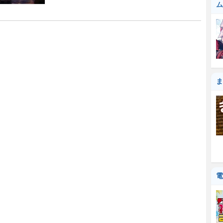
ム
ま
電