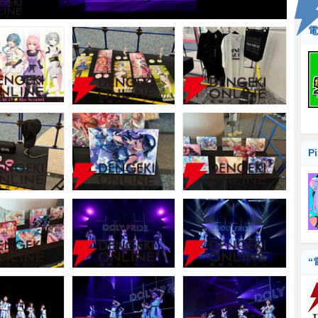
電
P
“