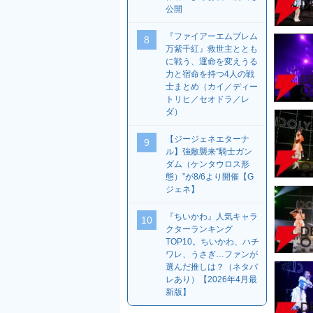
公開
『ファイアーエムブレム
8
万紫千紅』救世主ととも
に戦う、運命を変えうる
力と宿命を持つ4人の戦
士まとめ（カイ／ディー
トリヒ／セオドラ／レ
ダ）
【ジージェネエターナ
9
ル】強敵襲来“騎士ガン
ダム（ケンタウロス形
態）”が8/6より開催【G
ジェネ】
『ちいかわ』人気キャラ
10
クターランキング
TOP10。ちいかわ、ハチ
ワレ、うさぎ…ファンが
選んだ推しは？（ネタバ
レあり）【2026年4月最
新版】