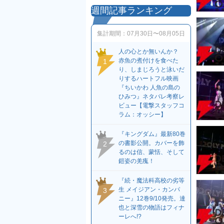
週間記事ランキング
集計期間：
07月30日〜08月05日
人の心とか無いんか？
赤魚の煮付けを食べた
1
り、しまじろうと泳いだ
りするハートフル映画
『ちいかわ 人魚の島の
ひみつ』ネタバレ考察レ
ビュー【電撃スタッフコ
ラム：オッシー】
『キングダム』最新80巻
の書影公開。カバーを飾
2
るのは信、蒙恬、そして
鎧姿の羌瘣！
『続・魔法科高校の劣等
生 メイジアン・カンパ
3
ニー』12巻9/10発売。達
也と深雪の物語はフィナ
ーレへ!?