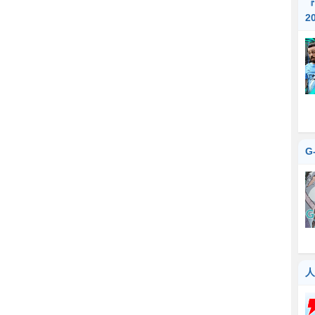
『
2
G
人