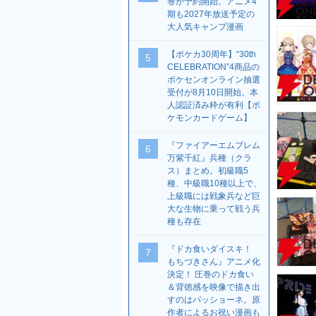
巻が予約開始。アニメ4
期も2027年放送予定の
大人気キャンプ漫画
【ポケカ30周年】“30th
5
CELEBRATION”4商品の
ポケセンオンライン抽選
受付が8月10日開始。本
人認証済み枠が有利【ポ
ケモンカードゲーム】
『ファイアーエムブレム
6
万紫千紅』兵種（クラ
ス）まとめ。初級職5
種、中級職10種以上で、
上級職には戦象兵など巨
大な生物に乗って戦う兵
種も存在
『ドカ食いダイスキ！
7
もちづきさん』アニメ化
決定！ 圧巻のドカ食い
＆背徳感を映像で描き出
すのはパッショーネ。原
作者によるお祝い漫画も