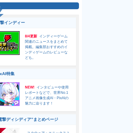
集
撃インディー
8/4更新
インディーゲーム
関連のニュースをまとめて
掲載。編集部おすすめのイ
ンディゲームのレビューな
ども。
ixAI特集
NEW!
インタビューや使用
レポートなどで、世界No.1
アニメ画像生成AI・PixAIの
魅力に迫ります！
電撃ディシディア”まとめページ