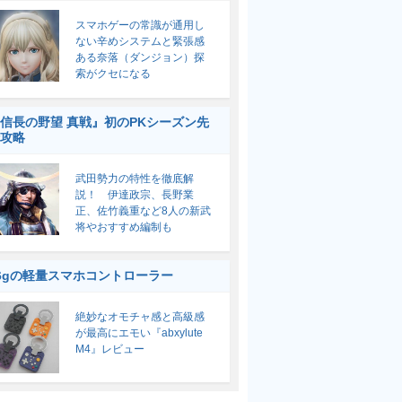
スマホゲーの常識が通用し
ない辛めシステムと緊張感
ある奈落（ダンジョン）探
索がクセになる
信長の野望 真戦』初のPKシーズン先
攻略
武田勢力の特性を徹底解
説！ 伊達政宗、長野業
正、佐竹義重など8人の新武
将やおすすめ編制も
6gの軽量スマホコントローラー
絶妙なオモチャ感と高級感
が最高にエモい『abxylute
M4』レビュー