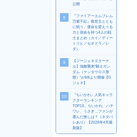
公開
『ファイアーエムブレム
8
万紫千紅』救世主ととも
に戦う、運命を変えうる
力と宿命を持つ4人の戦
士まとめ（カイ／ディー
トリヒ／セオドラ／レ
ダ）
【ジージェネエターナ
9
ル】強敵襲来“騎士ガン
ダム（ケンタウロス形
態）”が8/6より開催【G
ジェネ】
『ちいかわ』人気キャラ
10
クターランキング
TOP10。ちいかわ、ハチ
ワレ、うさぎ…ファンが
選んだ推しは？（ネタバ
レあり）【2026年4月最
新版】