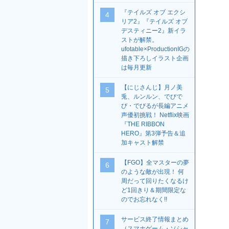
『テイルズ オブ エクシ
4
リア2』『テイルズ オブ
デスティニー2』新イラ
ストが解禁。
ufotable×ProductionIGの
描き下ろしイラスト企画
は毎月更新
【にじさんじ】月ノ美
5
兎、ルンルン、でびで
び・でびるが長編アニメ
声優初挑戦！ Netflix映画
『THE RIBBON
HERO』第3弾予告＆追
加キャスト解禁
【FGO】全マスターの夢
6
のような敵が出現！ 何
周だって回りたくなるけ
ど1回きり＆期間限定な
のでお忘れなく!!
サービス終了情報まとめ
7
（スマホゲーム・ソシャ