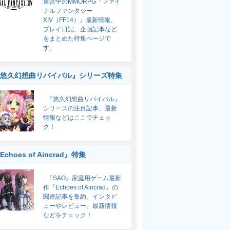
運営中のMMORPG『ファイ
ナルファンタジー
XIV（FF14）』最新情報、
プレイ日記、企画記事など
をまとめた特集ページで
す。
悠久幻想曲リバイバル』シリーズ特集
『悠久幻想曲リバイバル』
シリーズの注目記事、最新
情報などはここでチェッ
ク！
Echoes of Aincrad』特集
『SAO』家庭用ゲーム最新
作『Echoes of Aincrad』の
関連記事を集約。インタビ
ューやレビュー、最新情報
などをチェック！