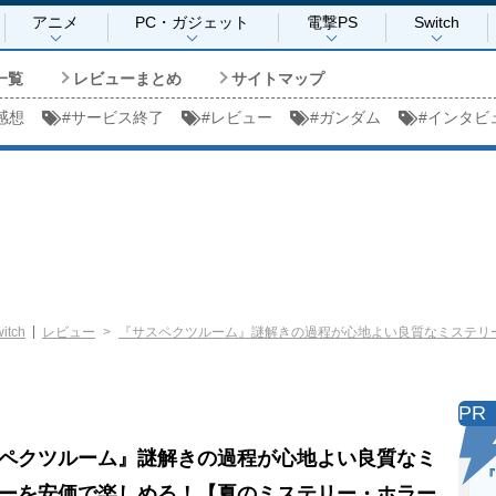
アニメ
PC・ガジェット
電撃PS
Switch
一覧
レビューまとめ
サイトマップ
感想
#
サービス終了
#
レビュー
#
ガンダム
#
インタビ
itch
レビュー
『サスペクツルーム』謎解きの過程が心地よい良質なミステリ
PR
ペクツルーム』謎解きの過程が心地よい良質なミ
『
ーを安価で楽しめる！【夏のミステリー・ホラー