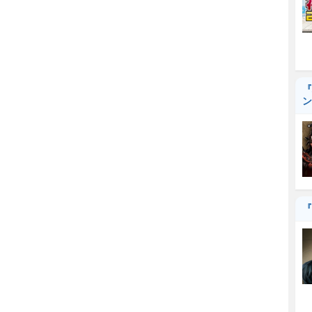
『
ン
『