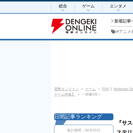
総合
ゲーム
エンタメ
新着記事
#
アニメ
電撃オンライン
ゲーム
PS4
Nintendo Sw
ゲーム特集】
＜画像3/9＞
日間記事ランキング
『サス
集計期間：
08月05日
ステリ