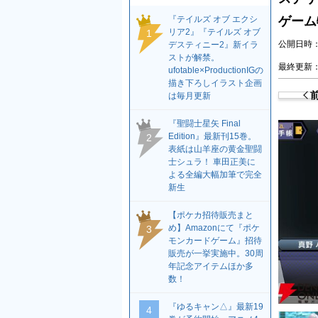
『テイルズ オブ エクシ
ゲーム
リア2』『テイルズ オブ
1
公開日時：2
デスティニー2』新イラ
ストが解禁。
最終更新：2
ufotable×ProductionIGの
描き下ろしイラスト企画
は毎月更新
『聖闘士星矢 Final
Edition』最新刊15巻。
2
表紙は山羊座の黄金聖闘
士シュラ！ 車田正美に
よる全編大幅加筆で完全
新生
【ポケカ招待販売まと
め】Amazonにて『ポケ
3
モンカードゲーム』招待
販売が一挙実施中。30周
年記念アイテムほか多
数！
『ゆるキャン△』最新19
4