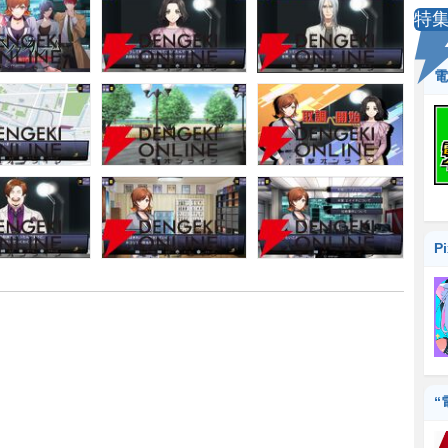
特
電
P
“