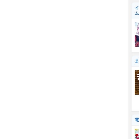
イ
ム
ま
電