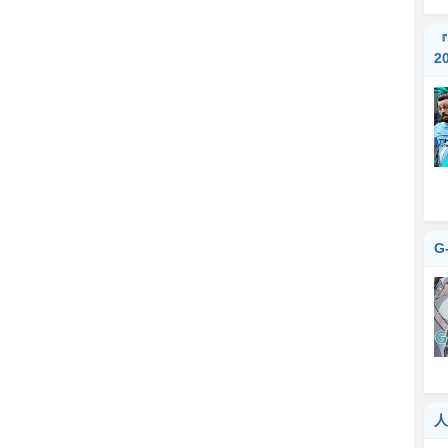
『
2
G
人