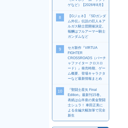
ゲなど）【2026年8月】
【Gジェネ】『SDガンダ
8
ム外伝』伝説の巨人＆ア
ルガス騎士団開催決定。
報酬はフルアーマー騎士
ガンダムなど
セガ新作『VIRTUA
9
FIGHTER
CROSSROADS（バーチ
ャファイター クロスロ
ード）』発売時期、ゲー
ム概要、登場キャラクタ
ーなど最新情報まとめ
『聖闘士星矢 Final
10
Edition』最新刊15巻。
表紙は山羊座の黄金聖闘
士シュラ！ 車田正美に
よる全編大幅加筆で完全
新生