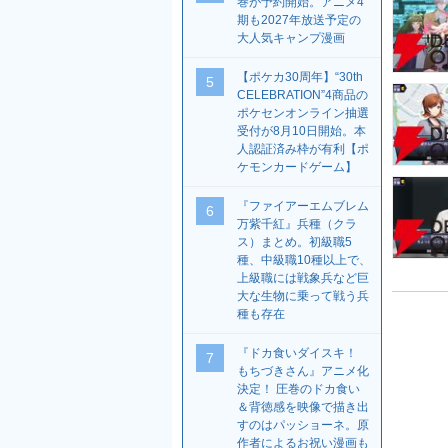
巻が予約開始。アニメ4
期も2027年放送予定の
大人気キャンプ漫画
【ポケカ30周年】“30th
5
CELEBRATION”4商品の
ポケセンオンライン抽選
受付が8月10日開始。本
人認証済み枠が有利【ポ
ケモンカードゲーム】
『ファイアーエムブレム
6
万紫千紅』兵種（クラ
ス）まとめ。初級職5
種、中級職10種以上で、
上級職には戦象兵など巨
大な生物に乗って戦う兵
種も存在
『ドカ食いダイスキ！
7
もちづきさん』アニメ化
決定！ 圧巻のドカ食い
＆背徳感を映像で描き出
すのはパッショーネ。原
作者によるお祝い漫画も