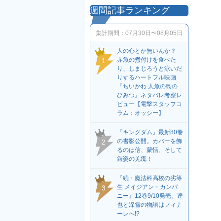
週間記事ランキング
集計期間：
07月30日〜08月05日
人の心とか無いんか？
赤魚の煮付けを食べた
1
り、しまじろうと泳いだ
りするハートフル映画
『ちいかわ 人魚の島の
ひみつ』ネタバレ考察レ
ビュー【電撃スタッフコ
ラム：オッシー】
『キングダム』最新80巻
の書影公開。カバーを飾
2
るのは信、蒙恬、そして
鎧姿の羌瘣！
『続・魔法科高校の劣等
生 メイジアン・カンパ
3
ニー』12巻9/10発売。達
也と深雪の物語はフィナ
ーレへ!?