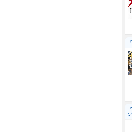
『
『
ジ