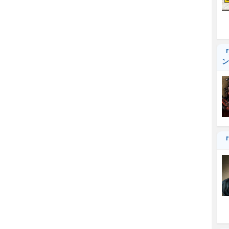
『
ン
『