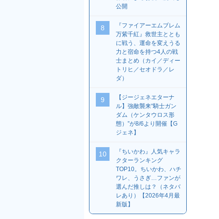
公開
『ファイアーエムブレム
8
万紫千紅』救世主ととも
に戦う、運命を変えうる
力と宿命を持つ4人の戦
士まとめ（カイ／ディー
トリヒ／セオドラ／レ
ダ）
【ジージェネエターナ
9
ル】強敵襲来“騎士ガン
ダム（ケンタウロス形
態）”が8/6より開催【G
ジェネ】
『ちいかわ』人気キャラ
10
クターランキング
TOP10。ちいかわ、ハチ
ワレ、うさぎ…ファンが
選んだ推しは？（ネタバ
レあり）【2026年4月最
新版】