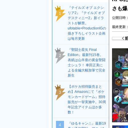
『テイルズ オブ エクシ
さも爆
リア2』『テイルズ オブ
1
公開日時：2
デスティニー2』新イラ
ストが解禁。
最終更新：2
ufotable×ProductionIGの
描き下ろしイラスト企画
は毎月更新
『聖闘士星矢 Final
Edition』最新刊15巻。
2
表紙は山羊座の黄金聖闘
士シュラ！ 車田正美に
よる全編大幅加筆で完全
新生
【ポケカ招待販売まと
め】Amazonにて『ポケ
3
モンカードゲーム』招待
販売が一挙実施中。30周
年記念アイテムほか多
数！
『ゆるキャン△』最新19
4