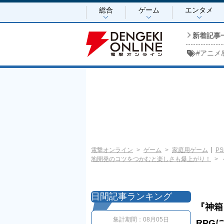
総合
ゲーム
エンタメ
新着記事
#
アニメ
電撃オンライン
ゲーム
家庭用ゲーム
PS
地開発のコツをつかむと楽しさも爆上がり！
日間記事ランキング
『神箱
集計期間：
08月05日
RPG