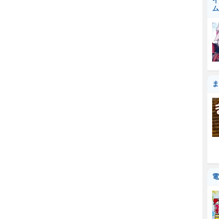
イ
ム
ま
電