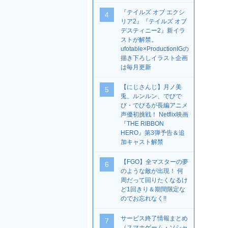
『テイルズ オブ エクシ
4
リア2』『テイルズ オブ
デスティニー2』新イラ
ストが解禁。
ufotable×ProductionIGの
描き下ろしイラスト企画
は毎月更新
【にじさんじ】月ノ美
5
兎、ルンルン、でびで
び・でびるが長編アニメ
声優初挑戦！ Netflix映画
『THE RIBBON
HERO』第3弾予告＆追
加キャスト解禁
【FGO】全マスターの夢
6
のような敵が出現！ 何
周だって回りたくなるけ
ど1回きり＆期間限定な
のでお忘れなく!!
サービス終了情報まとめ
7
（スマホゲーム・ソシャ