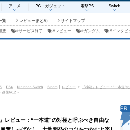
アニメ
PC・ガジェット
電撃PS
Switch
一覧
レビューまとめ
サイトマップ
感想
#
サービス終了
#
レビュー
#
ガンダム
#
インタビ
5
PS4
Nintendo Switch
Steam
レビュー
『神箱』レビュー：“一本道”
＜画像6/12＞
PR
』レビュー：“一本道”の対極と呼ぶべき自由な
『
に興奮しっぱなし。土地開発のコツをつかむと楽し