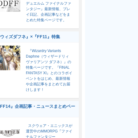
デュエルム ファイナルファ
ンタジー』最新情報、プレ
イ日記、企画記事などをま
とめた特集ページです。
ウィズダフネ』×『FF11』特集
『Wizardry Variants
Daphne（ウィザードリィ
ヴァリアンツ ダフネ）』の
特集ページです。『FINAL
FANTASY XI』とのコラボイ
ベントをはじめ、最新情報
や企画記事をまとめてお届
けします！
FF14』企画記事・ニュースまとめペー
スクウェア・エニックスが
運営中のMMORPG『ファイ
ナルファンタジー