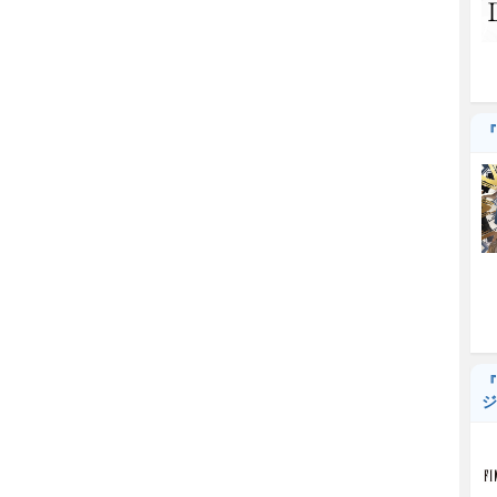
『
『
ジ