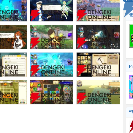
電
P
“