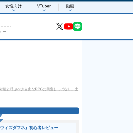
女性向け
VTuber
動画
ュー
の対極と呼ぶべき自由なRPGに興奮しっぱなし。土
ウィズダフネ』初心者レビュー