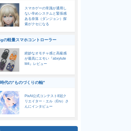
スマホゲーの常識が通用し
ない辛めシステムと緊張感
ある奈落（ダンジョン）探
索がクセになる
6gの軽量スマホコントローラー
絶妙なオモチャ感と高級感
が最高にエモい『abxylute
M4』レビュー
I時代の"ものづくりの軸"
PixAI公式コンテスト8冠ク
リエイター・エル（Eru）さ
んにインタビュー
集