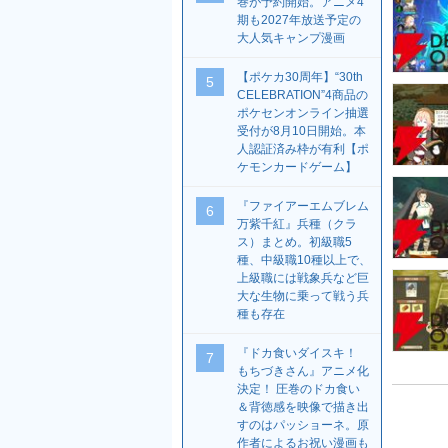
巻が予約開始。アニメ4
期も2027年放送予定の
大人気キャンプ漫画
【ポケカ30周年】“30th
5
CELEBRATION”4商品の
ポケセンオンライン抽選
受付が8月10日開始。本
人認証済み枠が有利【ポ
ケモンカードゲーム】
『ファイアーエムブレム
6
万紫千紅』兵種（クラ
ス）まとめ。初級職5
種、中級職10種以上で、
上級職には戦象兵など巨
大な生物に乗って戦う兵
種も存在
『ドカ食いダイスキ！
7
もちづきさん』アニメ化
決定！ 圧巻のドカ食い
＆背徳感を映像で描き出
すのはパッショーネ。原
作者によるお祝い漫画も