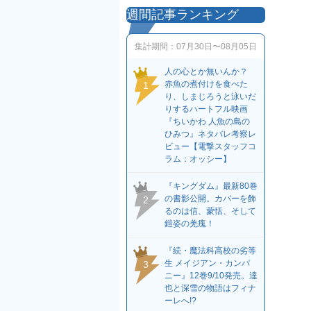
週間記事ランキング
集計期間：
07月30日〜08月05日
人の心とか無いんか？
赤魚の煮付けを食べた
1
り、しまじろうと泳いだ
りするハートフル映画
『ちいかわ 人魚の島の
ひみつ』ネタバレ考察レ
ビュー【電撃スタッフコ
ラム：オッシー】
『キングダム』最新80巻
の書影公開。カバーを飾
2
るのは信、蒙恬、そして
鎧姿の羌瘣！
『続・魔法科高校の劣等
生 メイジアン・カンパ
3
ニー』12巻9/10発売。達
也と深雪の物語はフィナ
ーレへ!?