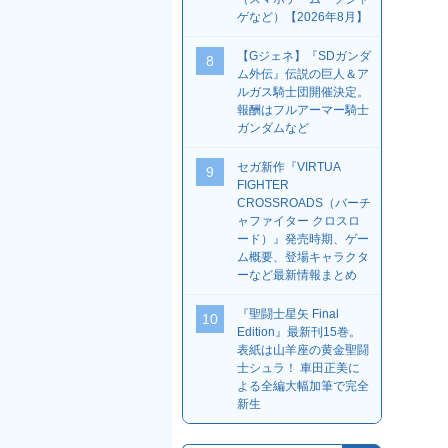
ゲなど）【2026年8月】
【Gジェネ】『SDガンダ
8
ム外伝』伝説の巨人＆ア
ルガス騎士団開催決定。
報酬はフルアーマー騎士
ガンダムなど
セガ新作『VIRTUA
9
FIGHTER
CROSSROADS（バーチ
ャファイター クロスロ
ード）』発売時期、ゲー
ム概要、登場キャラクタ
ーなど最新情報まとめ
『聖闘士星矢 Final
10
Edition』最新刊15巻。
表紙は山羊座の黄金聖闘
士シュラ！ 車田正美に
よる全編大幅加筆で完全
新生