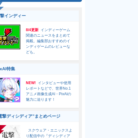
撃インディー
8/4更新
インディーゲーム
関連のニュースをまとめて
掲載。編集部おすすめのイ
ンディゲームのレビューな
ども。
ixAI特集
NEW!
インタビューや使用
レポートなどで、世界No.1
アニメ画像生成AI・PixAIの
魅力に迫ります！
電撃ディシディア”まとめページ
スクウェア・エニックスよ
り配信中の『ディシディア