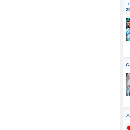
『
2
G
人